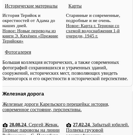
Исторические материалы
Карты
История Терийок и
Старинные и современные,
окрестностей от Адама до
подробные и не очень.
наших дней.
Новое: Карта г. Териоки со
Новое: Новые переводы из
схемой водоснабжения 1-й
книги Э. Кяхёнен «Прежние
очереди, 1945 г.
Терийоки»
Фотогалерея
Большая коллекция исторических, а также современных
фотографий сохранившихся и утраченных зданий,
сооружений, исторических мест, позволяющих увидеть
Зеленогорск и его окрестности в исторической перспективе.
Железная дорога
Железные дороги Карельского перешейка: история,
современное состояние, перспективы.
28.08.24
. Сергей Жевак.
27.02.24
. Забытый юбилей.
Первые паровозы на линии
Полвека грузовой