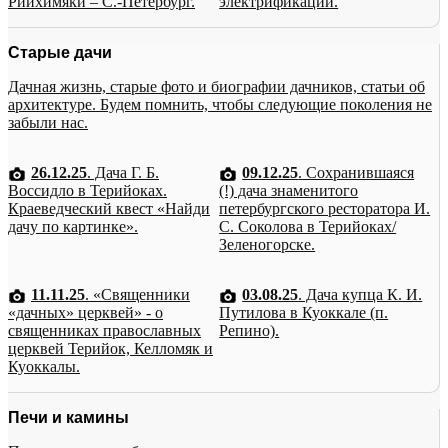
Рийхимяки – С.-Петербург.
электрификации.
Старые дачи
Дачная жизнь, старые фото и биографии дачников, статьи об
архитектуре. Будем помнить, чтобы следующие поколения не
забыли нас.
26.12.25
. Дача Г. Б.
09.12.25
. Сохранившаяся
Воссидло в Терийоках.
(!) дача знаменитого
Краеведческий квест «Найди
петербургского ресторатора И.
дачу по картинке».
С. Соколова в Терийоках/
Зеленогорске.
11.11.25
. «Священники
03.08.25
. Дача купца К. И.
«дачных» церквей» - о
Путилова в Куоккале (п.
священниках православных
Репино).
церквей Терийок, Келломяк и
Куоккалы.
Печи и камины