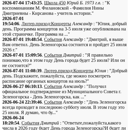
2026-07-04 17:43:25
.
Школа 450
Юрий Б. 1973 г.в.
: "К
воспоминаниям М. Филановской - Фамилия Нины
Дмитриевны - Кирсанова - учитель истории."
2026-07-01
19:54:06
.
Лютер.приход:Концерты
Александр
: "Юлия, добрый
день. Программа концертов на 3-5 июля уже опубликована на
этой страничке. Программа на ..."
2026-07-01 19:48:54
.
События
Александр
: "Дмитрий, я выше
Вам ответил. День Зеленогорска состоится и пройдет 25 июля
2026 г."
2026-07-01 15:09:56
.
События
Дмитрий
: "Я правильно
понимаю,что в этом году День города будет 25 июля? Или он
не состоится?"
2026-07-01 11:08:39
.
Лютер.приход:Концерты
Юлия
: "Добрый
день. Подскажите, пожалуйста, где можно посмотреть
расписание органных концертов на июль?"
2026-06-27 06:10:13
.
События
Александр
: "Получил
официальное подтверждение из Муниципального Совета г.
Зеленогорска - День Зеленогорска, как ..."
2026-06-24 22:39:46
.
События
Александр
: "День Зеленогорска
всегда проходит в последнюю субботу июля. В этом году это
25 июля. Я думаю, что бу..."
2026-06-24
18:20:54
.
События
Дмитрий
: "Ответьте,пожалуйста,какого
числа в 2026 году будет День города Зеленогорска?И будет ли