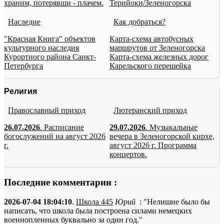
храним, потерявши - плачем.
Терийоки/Зеленогорска
Наследие
Как добраться?
"Красная Книга" объектов
Карта-схема автобусных
культурного наследия
маршрутов от Зеленогорска
Курортного района Санкт-
Карта-схема железных дорог
Петербурга
Карельского перешейка
Религия
Православный приход
Лютеранский приход
26.07.2026
. Расписание
29.07.2026
. Музыкальные
богослужений на август 2026
вечера в Зеленогорской кирхе,
г.
август 2026 г. Программа
концертов.
Последние комментарии :
2026-07-04 18:04:10
.
Школа 445
Юрий
: "Нелишне было бы
написать, что школа была построена силами немецких
военнопленных буквально за один год."