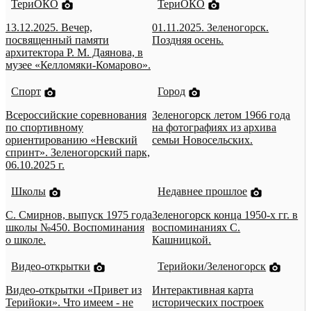
ТериОКО
ТериОКО
13.12.2025. Вечер,
01.11.2025. Зеленогорск.
посвященный памяти
Поздняя осень.
архитектора Р. М. Даянова, в
музее «Келломяки-Комарово».
Спорт
Город
Всероссийские соревнования
Зеленогорск летом 1966 года
по спортивному
на фотографиях из архива
ориентированию «Невский
семьи Новосельских.
спринт». Зеленогорский парк,
06.10.2025 г.
Школы
Недавнее прошлое
С. Смирнов, выпуск 1975 года
Зеленогорск конца 1950-х гг. в
школы №450. Воспоминания
воспоминаниях С.
о школе.
Кашницкой.
Видео-открытки
Терийоки/Зеленогорск
Видео-открытки «Привет из
Интерактивная карта
Терийоки». Что имеем - не
исторических построек