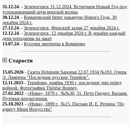
31.12.24
. -
Зеленогорск 31.12.2024. Встречаем Новый Год под
успокаивающий шум морской волны
30.12.24
. -
Комаровский берег накануне Нового Года, 30
декабря 2024 г.
27.12.24
. -
Зеленогорск, Финский залив 27 декабря 2024 г.
12.12.24
. -
Зеленогорск, 12 декабря 2024 г. В декабре каждый
день попадаешь на закат
13.07.24
. -
Кусочек экотропы в Комарово
Старости
15.05.2026
-
Газета Helsingin Sanomat 22.07.1934 №193. Очерк
Э. Лампена "Последние русские Терийок".
12.11.2023
-
Терийоки, ноябрь 1939 г, последние дни перед
войной. Фотографии Thérèse Bonney.
27.02.2022
-
«Нива», 1878 г., №№30, 31. Петр Гнедич. Валаам.
Путевые впечатления.
25.10.2021
-
«Нива», 1899 г., №15. Письмо И. Е. Репина "По
адресу Мира Искусства"
«…когда они спросят нас, что мы делаем, мы ответим: мы вспоминаем.