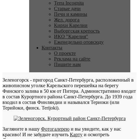
Terra Incognita
Старые дачи
Печи и камины
Жел. дорога
Кирхи Карелии
Выборгская крепость
ИКО "Карелия"
Еженедельно отовсюду
Контакты
О проекте
Реклама на сайте
Пишите нам
Зеленогорск - пригород Санкт-Петербурга, расположенный в
живописном уголке Карельского перешейка на берегу
Финского залива в 50 км от Питера. Административно входит
в состав Курортного района Санкт-Петербурга. До 1939 года
входил в состав Финляндии и назывался Териоки (или
Терийоки, финск. Terijoki).
Загляните в нашу
Фотогалерею
и вы увидите, как у нас
красиво! И не забудьте изучить
Карту
и осмотреть