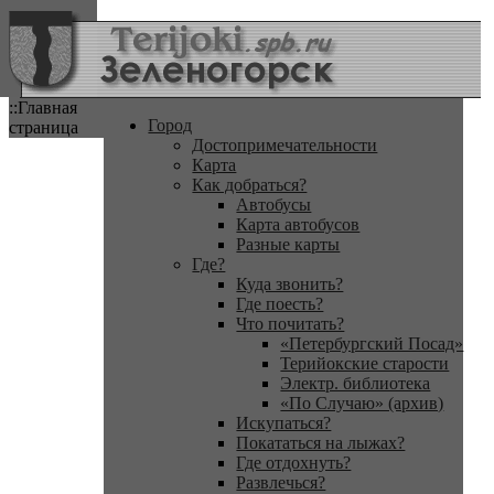
::Главная
Город
страница
Достопримечательности
Карта
Как добраться?
Автобусы
Карта автобусов
Разные карты
Где?
Куда звонить?
Где поесть?
Что почитать?
«Петербургский Посад»
Терийокские старости
Электр. библиотека
«По Случаю» (архив)
Искупаться?
Покататься на лыжах?
Где отдохнуть?
Развлечься?