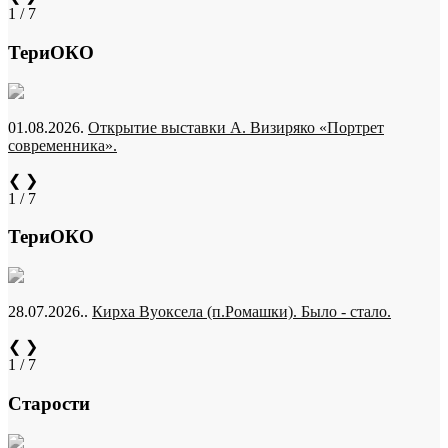
1 / 7
ТериОКО
01.08.2026.
Открытие выставки А. Визиряко «Портрет
современника».
❮
❯
1 / 7
ТериОКО
28.07.2026..
Кирха Вуоксела (п.Ромашки). Было - стало.
❮
❯
1 / 7
Старости