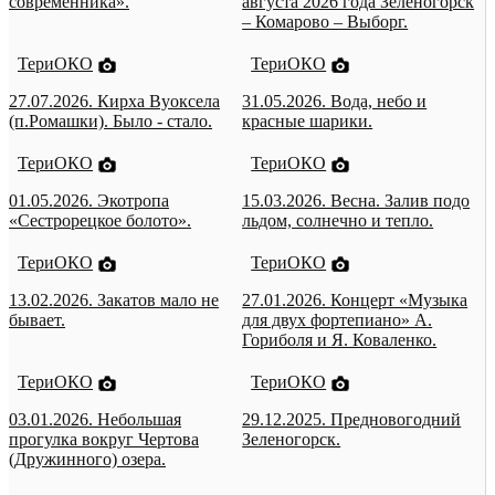
современника».
августа 2026 года Зеленогорск
– Комарово – Выборг.
ТериОКО
ТериОКО
27.07.2026. Кирха Вуоксела
31.05.2026. Вода, небо и
(п.Ромашки). Было - стало.
красные шарики.
ТериОКО
ТериОКО
01.05.2026. Экотропа
15.03.2026. Весна. Залив подо
«Сестрорецкое болото».
льдом, солнечно и тепло.
ТериОКО
ТериОКО
13.02.2026. Закатов мало не
27.01.2026. Концерт «Музыка
бывает.
для двух фортепиано» А.
Гориболя и Я. Коваленко.
ТериОКО
ТериОКО
03.01.2026. Небольшая
29.12.2025. Предновогодний
прогулка вокруг Чертова
Зеленогорск.
(Дружинного) озера.