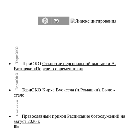
Да, мы память человечества, и поэтому мы в конце концов непременно
победим.» ― Рэй Брэдбери, 451° по Фаренгейту
79
© terijoki.spb.ru | terijoki.org 2000-2026 Использование материалов сайта в коммерческих целях без
письменного разрешения
администрации сайта
не допускается.
ТериОКО
Открытие персональной выставки А.
Визиряко «Портрет современника»
ТериОКО
Кирха Вуоксела (п.Ромашки). Было -
стало
Православный приход
Расписание богослужений на
август 2026 г.