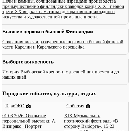
Печи и камины, облицованные изразцами производства
преимущественно финляндских заводов конца XIX - первой
трети XX вв., как памятники декоративно-прикладного
искусства и художественной промышленности.
Бывшие церкви в бывшей Финляндии
Сохранившиеся и разрушенные церкви на бывшей финской
части Карелии и Карельского перешейка.
Выборгская крепость
История Выборгской крепости с древнейших времен и до
наших дней.
Городские события, культура, отдых
ТериОКО
События
01.08.2026. Открытие
XIX Музыкально-
персональной выставки А.
поэтический фестиваль «В
Визиряко «Портрет
сторону Выборга». 15-23