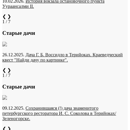
10.02.2026.
История вокзала остановочного пункта
Уураансалми II.
❮
❯
1 / 7
Старые дачи
26.12.2025.
Дача Г. Б. Воссидло в Терийоках. Краеведческий
квест "Найди дачу по картинке".
❮
❯
1 / 7
Старые дачи
09.12.2025.
Сохранившаяся (!) дача знаменитого
петербургского ресторатора И. С. Соколова в Терийоках/
Зеленогорске.
❮
❯