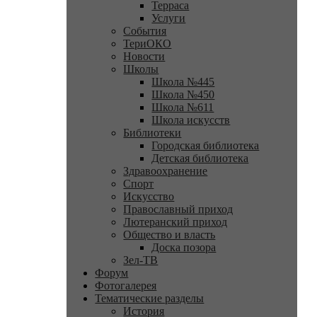
Терраса
Услуги
События
ТериОКО
Новости
Школы
Школа №445
Школа №450
Школа №611
Школа искусств
Библиотеки
Городская библиотека
Детская библиотека
Здравоохранение
Спорт
Искусство
Православный приход
Лютеранский приход
Общество и власть
Доска позора
Зел-ТВ
Форум
Фотогалерея
Тематические разделы
История