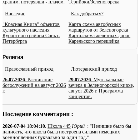
храним, потерявши - плачем.
Терийоки/Зеленогорска
Наследие
Как добраться?
"Красная Книга" объектов
Карта-схема автобусных
культурного наследия
маршрутов от Зеленогорска
Курортного района Санкт-
Карта-схема железных дорог
Петербурга
Карельского перешейка
Религия
Православный приход
Лютеранский приход
26.07.2026
. Расписание
29.07.2026
. Музыкальные
богослужений на август 2026
вечера в Зеленогорской кирхе,
г.
август 2026 г. Программа
концертов.
Последние комментарии :
2026-07-04 18:04:10
.
Школа 445
Юрий
: "Нелишне было бы
написать, что школа была построена силами немецких
военнопленных буквально за один год."