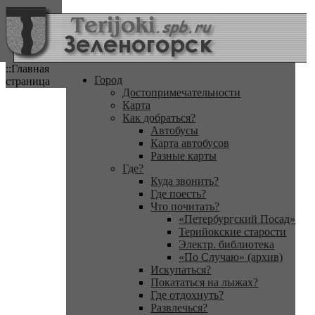
::Главная
Город
страница
Достопримечательности
Карта
Как добраться?
Автобусы
Карта автобусов
Разные карты
Где?
Куда звонить?
Где поесть?
Что почитать?
«Петербургский Посад»
Терийокские старости
Электр. библиотека
«По Случаю» (архив)
Искупаться?
Покататься на лыжах?
Где отдохнуть?
Развлечься?