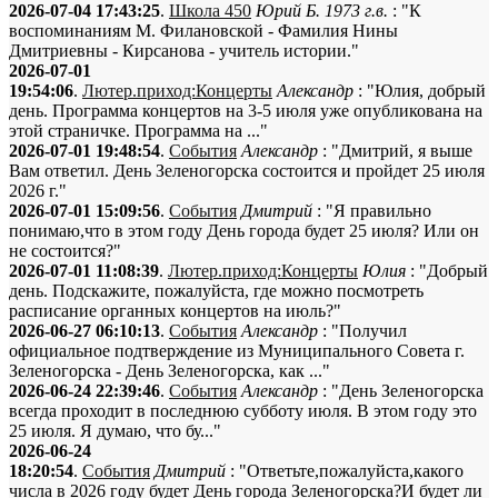
2026-07-04 17:43:25
.
Школа 450
Юрий Б. 1973 г.в.
: "К
воспоминаниям М. Филановской - Фамилия Нины
Дмитриевны - Кирсанова - учитель истории."
2026-07-01
19:54:06
.
Лютер.приход:Концерты
Александр
: "Юлия, добрый
день. Программа концертов на 3-5 июля уже опубликована на
этой страничке. Программа на ..."
2026-07-01 19:48:54
.
События
Александр
: "Дмитрий, я выше
Вам ответил. День Зеленогорска состоится и пройдет 25 июля
2026 г."
2026-07-01 15:09:56
.
События
Дмитрий
: "Я правильно
понимаю,что в этом году День города будет 25 июля? Или он
не состоится?"
2026-07-01 11:08:39
.
Лютер.приход:Концерты
Юлия
: "Добрый
день. Подскажите, пожалуйста, где можно посмотреть
расписание органных концертов на июль?"
2026-06-27 06:10:13
.
События
Александр
: "Получил
официальное подтверждение из Муниципального Совета г.
Зеленогорска - День Зеленогорска, как ..."
2026-06-24 22:39:46
.
События
Александр
: "День Зеленогорска
всегда проходит в последнюю субботу июля. В этом году это
25 июля. Я думаю, что бу..."
2026-06-24
18:20:54
.
События
Дмитрий
: "Ответьте,пожалуйста,какого
числа в 2026 году будет День города Зеленогорска?И будет ли