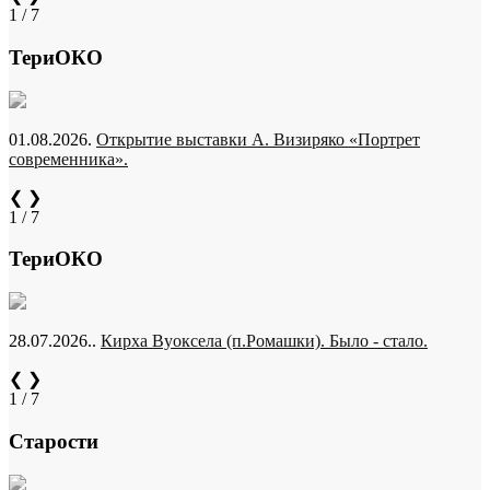
1 / 7
ТериОКО
01.08.2026.
Открытие выставки А. Визиряко «Портрет
современника».
❮
❯
1 / 7
ТериОКО
28.07.2026..
Кирха Вуоксела (п.Ромашки). Было - стало.
❮
❯
1 / 7
Старости