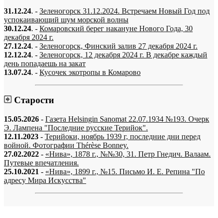
31.12.24
. -
Зеленогорск 31.12.2024. Встречаем Новый Год под
успокаивающий шум морской волны
30.12.24
. -
Комаровский берег накануне Нового Года, 30
декабря 2024 г.
27.12.24
. -
Зеленогорск, Финский залив 27 декабря 2024 г.
12.12.24
. -
Зеленогорск, 12 декабря 2024 г. В декабре каждый
день попадаешь на закат
13.07.24
. -
Кусочек экотропы в Комарово
Старости
15.05.2026
-
Газета Helsingin Sanomat 22.07.1934 №193. Очерк
Э. Лампена "Последние русские Терийок".
12.11.2023
-
Терийоки, ноябрь 1939 г, последние дни перед
войной. Фотографии Thérèse Bonney.
27.02.2022
-
«Нива», 1878 г., №№30, 31. Петр Гнедич. Валаам.
Путевые впечатления.
25.10.2021
-
«Нива», 1899 г., №15. Письмо И. Е. Репина "По
адресу Мира Искусства"
«…когда они спросят нас, что мы делаем, мы ответим: мы вспоминаем.