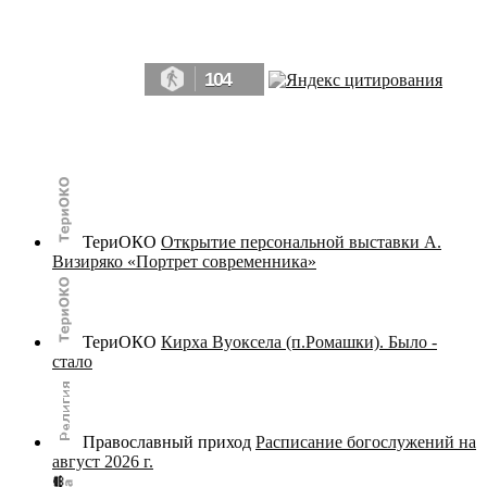
Да, мы память человечества, и поэтому мы в конце концов непременно
победим.» ― Рэй Брэдбери, 451° по Фаренгейту
104
© terijoki.spb.ru | terijoki.org 2000-2026 Использование материалов сайта в коммерческих целях без
письменного разрешения
администрации сайта
не допускается.
ТериОКО
Открытие персональной выставки А.
Визиряко «Портрет современника»
ТериОКО
Кирха Вуоксела (п.Ромашки). Было -
стало
Православный приход
Расписание богослужений на
август 2026 г.