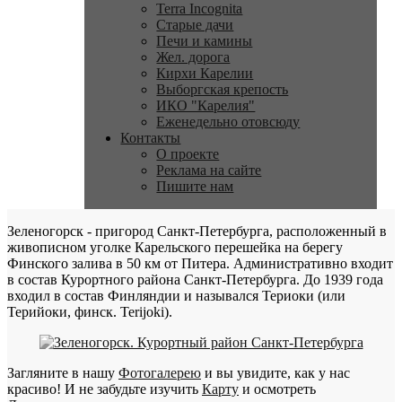
Terra Incognita
Старые дачи
Печи и камины
Жел. дорога
Кирхи Карелии
Выборгская крепость
ИКО "Карелия"
Еженедельно отовсюду
Контакты
О проекте
Реклама на сайте
Пишите нам
Зеленогорск - пригород Санкт-Петербурга, расположенный в
живописном уголке Карельского перешейка на берегу
Финского залива в 50 км от Питера. Административно входит
в состав Курортного района Санкт-Петербурга. До 1939 года
входил в состав Финляндии и назывался Териоки (или
Терийоки, финск. Terijoki).
Загляните в нашу
Фотогалерею
и вы увидите, как у нас
красиво! И не забудьте изучить
Карту
и осмотреть