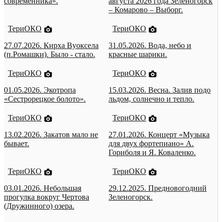
современника».
августа 2026 года Зеленогорск
– Комарово – Выборг.
ТериОКО
ТериОКО
27.07.2026. Кирха Вуоксела
31.05.2026. Вода, небо и
(п.Ромашки). Было - стало.
красные шарики.
ТериОКО
ТериОКО
01.05.2026. Экотропа
15.03.2026. Весна. Залив подо
«Сестрорецкое болото».
льдом, солнечно и тепло.
ТериОКО
ТериОКО
13.02.2026. Закатов мало не
27.01.2026. Концерт «Музыка
бывает.
для двух фортепиано» А.
Гориболя и Я. Коваленко.
ТериОКО
ТериОКО
03.01.2026. Небольшая
29.12.2025. Предновогодний
прогулка вокруг Чертова
Зеленогорск.
(Дружинного) озера.