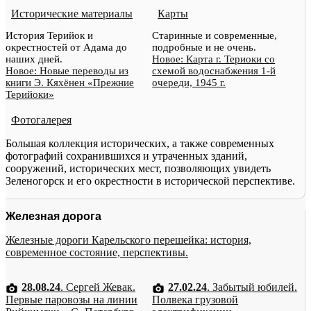
Исторические материалы
Карты
История Терийок и
Старинные и современные,
окрестностей от Адама до
подробные и не очень.
наших дней.
Новое: Карта г. Териоки со
Новое: Новые переводы из
схемой водоснабжения 1-й
книги Э. Кяхёнен «Прежние
очереди, 1945 г.
Терийоки»
Фотогалерея
Большая коллекция исторических, а также современных
фотографий сохранившихся и утраченных зданий,
сооружений, исторических мест, позволяющих увидеть
Зеленогорск и его окрестности в исторической перспективе.
Железная дорога
Железные дороги Карельского перешейка: история,
современное состояние, перспективы.
28.08.24
. Сергей Жевак.
27.02.24
. Забытый юбилей.
Первые паровозы на линии
Полвека грузовой