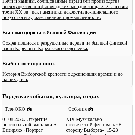
Печи и камины, облицованные изразцами производства
преимущественно финляндских заводов конца XIX - первой
трети XX вв., как памятники декоративно-прикладного
искусства и художественной промышленности.
Бывшие церкви в бывшей Финляндии
Сохранившиеся и разрушенные церкви на бывшей финской
части Карелии и Карельского перешейка.
Выборгская крепость
История Выборгской крепости с древнейших времен и до
наших дней.
Городские события, культура, отдых
ТериОКО
События
01.08.2026. Открытие
XIX Музыкально-
персональной выставки А.
поэтический фестиваль «В
Визиряко «Портрет
сторону Выборга». 15-23