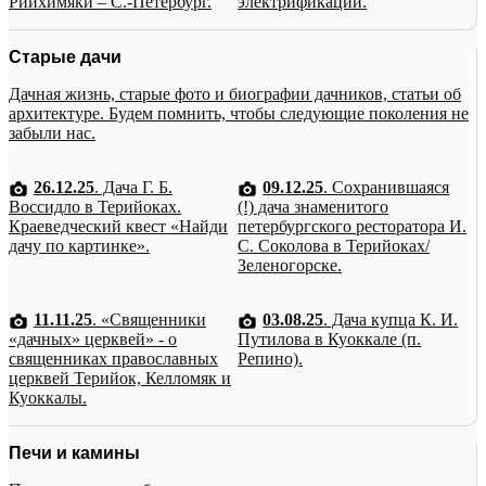
Рийхимяки – С.-Петербург.
электрификации.
Старые дачи
Дачная жизнь, старые фото и биографии дачников, статьи об
архитектуре. Будем помнить, чтобы следующие поколения не
забыли нас.
26.12.25
. Дача Г. Б.
09.12.25
. Сохранившаяся
Воссидло в Терийоках.
(!) дача знаменитого
Краеведческий квест «Найди
петербургского ресторатора И.
дачу по картинке».
С. Соколова в Терийоках/
Зеленогорске.
11.11.25
. «Священники
03.08.25
. Дача купца К. И.
«дачных» церквей» - о
Путилова в Куоккале (п.
священниках православных
Репино).
церквей Терийок, Келломяк и
Куоккалы.
Печи и камины