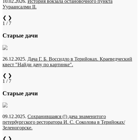
10.02.2026.
История вокзала остановочного пункта
Уураансалми II.
❮
❯
1 / 7
Старые дачи
26.12.2025.
Дача Г. Б. Воссидло в Терийоках. Краеведческий
квест "Найди дачу по картинке".
❮
❯
1 / 7
Старые дачи
09.12.2025.
Сохранившаяся (!) дача знаменитого
петербургского ресторатора И. С. Соколова в Терийоках/
Зеленогорске.
❮
❯