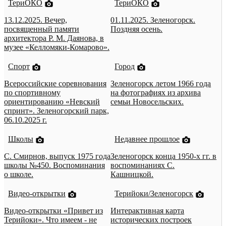
ТериОКО
ТериОКО
13.12.2025. Вечер,
01.11.2025. Зеленогорск.
посвященный памяти
Поздняя осень.
архитектора Р. М. Даянова, в
музее «Келломяки-Комарово».
Спорт
Город
Всероссийские соревнования
Зеленогорск летом 1966 года
по спортивному
на фотографиях из архива
ориентированию «Невский
семьи Новосельских.
спринт». Зеленогорский парк,
06.10.2025 г.
Школы
Недавнее прошлое
С. Смирнов, выпуск 1975 года
Зеленогорск конца 1950-х гг. в
школы №450. Воспоминания
воспоминаниях С.
о школе.
Кашницкой.
Видео-открытки
Терийоки/Зеленогорск
Видео-открытки «Привет из
Интерактивная карта
Терийоки». Что имеем - не
исторических построек