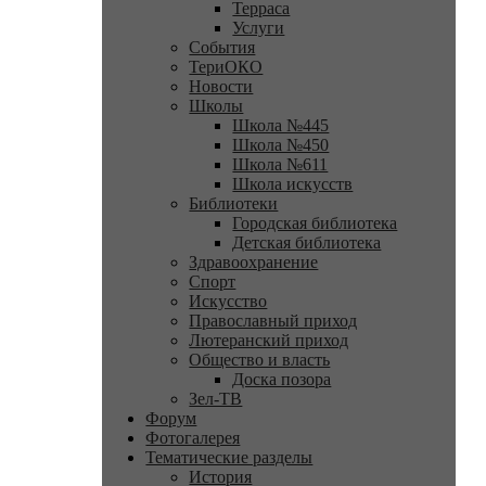
Терраса
Услуги
События
ТериОКО
Новости
Школы
Школа №445
Школа №450
Школа №611
Школа искусств
Библиотеки
Городская библиотека
Детская библиотека
Здравоохранение
Спорт
Искусство
Православный приход
Лютеранский приход
Общество и власть
Доска позора
Зел-ТВ
Форум
Фотогалерея
Тематические разделы
История