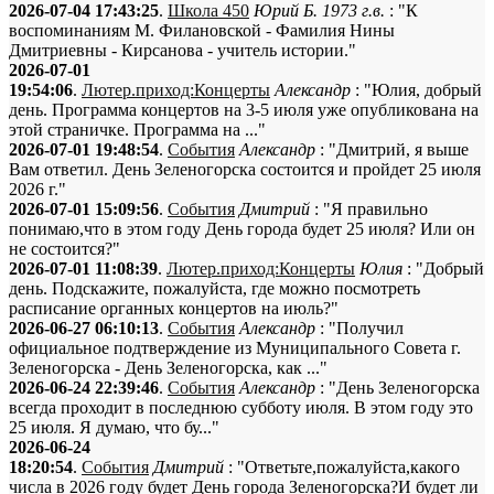
2026-07-04 17:43:25
.
Школа 450
Юрий Б. 1973 г.в.
: "К
воспоминаниям М. Филановской - Фамилия Нины
Дмитриевны - Кирсанова - учитель истории."
2026-07-01
19:54:06
.
Лютер.приход:Концерты
Александр
: "Юлия, добрый
день. Программа концертов на 3-5 июля уже опубликована на
этой страничке. Программа на ..."
2026-07-01 19:48:54
.
События
Александр
: "Дмитрий, я выше
Вам ответил. День Зеленогорска состоится и пройдет 25 июля
2026 г."
2026-07-01 15:09:56
.
События
Дмитрий
: "Я правильно
понимаю,что в этом году День города будет 25 июля? Или он
не состоится?"
2026-07-01 11:08:39
.
Лютер.приход:Концерты
Юлия
: "Добрый
день. Подскажите, пожалуйста, где можно посмотреть
расписание органных концертов на июль?"
2026-06-27 06:10:13
.
События
Александр
: "Получил
официальное подтверждение из Муниципального Совета г.
Зеленогорска - День Зеленогорска, как ..."
2026-06-24 22:39:46
.
События
Александр
: "День Зеленогорска
всегда проходит в последнюю субботу июля. В этом году это
25 июля. Я думаю, что бу..."
2026-06-24
18:20:54
.
События
Дмитрий
: "Ответьте,пожалуйста,какого
числа в 2026 году будет День города Зеленогорска?И будет ли