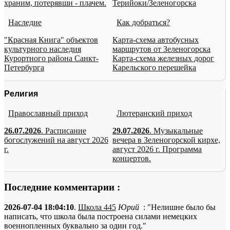
храним, потерявши - плачем.
Терийоки/Зеленогорска
Наследие
Как добраться?
"Красная Книга" объектов
Карта-схема автобусных
культурного наследия
маршрутов от Зеленогорска
Курортного района Санкт-
Карта-схема железных дорог
Петербурга
Карельского перешейка
Религия
Православный приход
Лютеранский приход
26.07.2026
. Расписание
29.07.2026
. Музыкальные
богослужений на август 2026
вечера в Зеленогорской кирхе,
г.
август 2026 г. Программа
концертов.
Последние комментарии :
2026-07-04 18:04:10
.
Школа 445
Юрий
: "Нелишне было бы
написать, что школа была построена силами немецких
военнопленных буквально за один год."