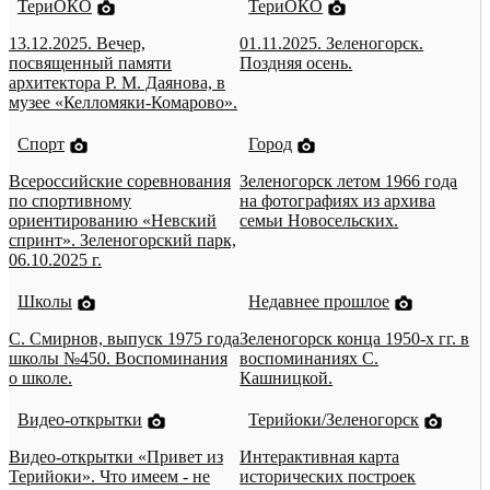
ТериОКО
ТериОКО
13.12.2025. Вечер,
01.11.2025. Зеленогорск.
посвященный памяти
Поздняя осень.
архитектора Р. М. Даянова, в
музее «Келломяки-Комарово».
Спорт
Город
Всероссийские соревнования
Зеленогорск летом 1966 года
по спортивному
на фотографиях из архива
ориентированию «Невский
семьи Новосельских.
спринт». Зеленогорский парк,
06.10.2025 г.
Школы
Недавнее прошлое
С. Смирнов, выпуск 1975 года
Зеленогорск конца 1950-х гг. в
школы №450. Воспоминания
воспоминаниях С.
о школе.
Кашницкой.
Видео-открытки
Терийоки/Зеленогорск
Видео-открытки «Привет из
Интерактивная карта
Терийоки». Что имеем - не
исторических построек