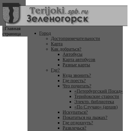
::Главная
Город
страница
Достопримечательности
Карта
Как добраться?
Автобусы
Карта автобусов
Разные карты
Где?
Куда звонить?
Где поесть?
Что почитать?
«Петербургский Посад»
Терийокские старости
Электр. библиотека
«По Случаю» (архив)
Искупаться?
Покататься на лыжах?
Где отдохнуть?
Развлечься?