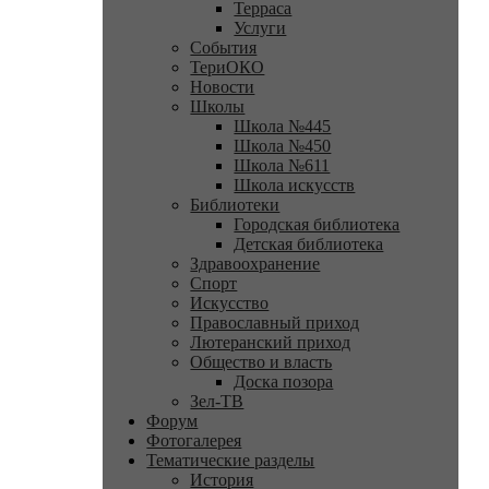
Терраса
Услуги
События
ТериОКО
Новости
Школы
Школа №445
Школа №450
Школа №611
Школа искусств
Библиотеки
Городская библиотека
Детская библиотека
Здравоохранение
Спорт
Искусство
Православный приход
Лютеранский приход
Общество и власть
Доска позора
Зел-ТВ
Форум
Фотогалерея
Тематические разделы
История