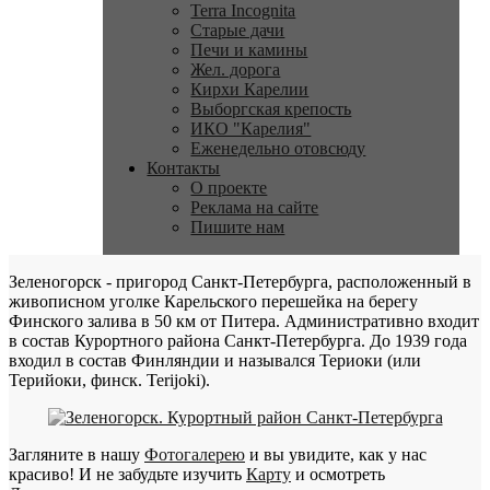
Terra Incognita
Старые дачи
Печи и камины
Жел. дорога
Кирхи Карелии
Выборгская крепость
ИКО "Карелия"
Еженедельно отовсюду
Контакты
О проекте
Реклама на сайте
Пишите нам
Зеленогорск - пригород Санкт-Петербурга, расположенный в
живописном уголке Карельского перешейка на берегу
Финского залива в 50 км от Питера. Административно входит
в состав Курортного района Санкт-Петербурга. До 1939 года
входил в состав Финляндии и назывался Териоки (или
Терийоки, финск. Terijoki).
Загляните в нашу
Фотогалерею
и вы увидите, как у нас
красиво! И не забудьте изучить
Карту
и осмотреть