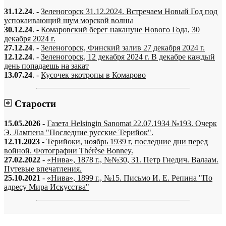
31.12.24
. -
Зеленогорск 31.12.2024. Встречаем Новый Год под
успокаивающий шум морской волны
30.12.24
. -
Комаровский берег накануне Нового Года, 30
декабря 2024 г.
27.12.24
. -
Зеленогорск, Финский залив 27 декабря 2024 г.
12.12.24
. -
Зеленогорск, 12 декабря 2024 г. В декабре каждый
день попадаешь на закат
13.07.24
. -
Кусочек экотропы в Комарово
Старости
15.05.2026
-
Газета Helsingin Sanomat 22.07.1934 №193. Очерк
Э. Лампена "Последние русские Терийок".
12.11.2023
-
Терийоки, ноябрь 1939 г, последние дни перед
войной. Фотографии Thérèse Bonney.
27.02.2022
-
«Нива», 1878 г., №№30, 31. Петр Гнедич. Валаам.
Путевые впечатления.
25.10.2021
-
«Нива», 1899 г., №15. Письмо И. Е. Репина "По
адресу Мира Искусства"
«…когда они спросят нас, что мы делаем, мы ответим: мы вспоминаем.