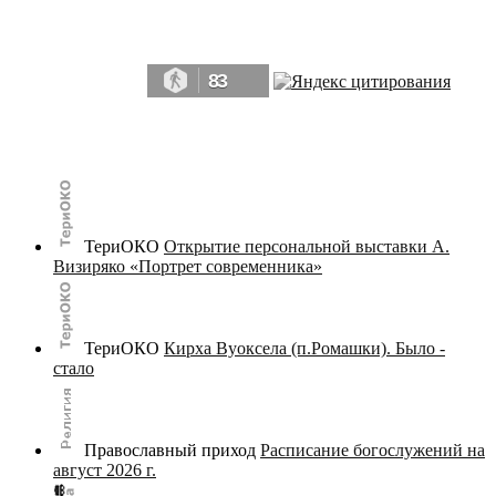
Да, мы память человечества, и поэтому мы в конце концов непременно
победим.» ― Рэй Брэдбери, 451° по Фаренгейту
83
© terijoki.spb.ru | terijoki.org 2000-2026 Использование материалов сайта в коммерческих целях без
письменного разрешения
администрации сайта
не допускается.
ТериОКО
Открытие персональной выставки А.
Визиряко «Портрет современника»
ТериОКО
Кирха Вуоксела (п.Ромашки). Было -
стало
Православный приход
Расписание богослужений на
август 2026 г.