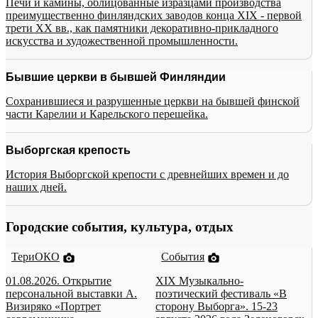
Печи и камины, облицованные изразцами производства
преимущественно финляндских заводов конца XIX - первой
трети XX вв., как памятники декоративно-прикладного
искусства и художественной промышленности.
Бывшие церкви в бывшей Финляндии
Сохранившиеся и разрушенные церкви на бывшей финской
части Карелии и Карельского перешейка.
Выборгская крепость
История Выборгской крепости с древнейших времен и до
наших дней.
Городские события, культура, отдых
ТериОКО
События
01.08.2026. Открытие
XIX Музыкально-
персональной выставки А.
поэтический фестиваль «В
Визиряко «Портрет
сторону Выборга». 15-23