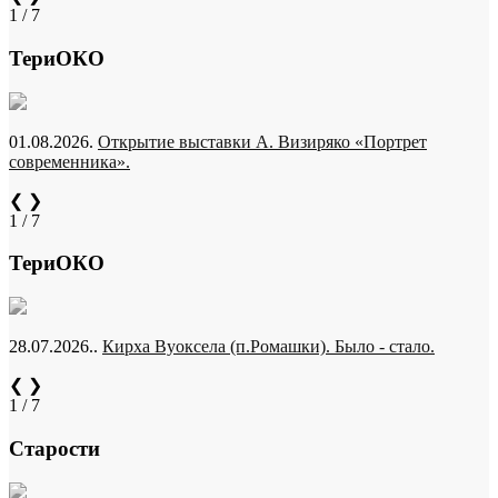
1 / 7
ТериОКО
01.08.2026.
Открытие выставки А. Визиряко «Портрет
современника».
❮
❯
1 / 7
ТериОКО
28.07.2026..
Кирха Вуоксела (п.Ромашки). Было - стало.
❮
❯
1 / 7
Старости