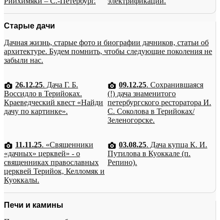
Рийхимяки – С.-Петербург.
электрификации.
Старые дачи
Дачная жизнь, старые фото и биографии дачников, статьи об
архитектуре. Будем помнить, чтобы следующие поколения не
забыли нас.
26.12.25
. Дача Г. Б.
09.12.25
. Сохранившаяся
Воссидло в Терийоках.
(!) дача знаменитого
Краеведческий квест «Найди
петербургского ресторатора И.
дачу по картинке».
С. Соколова в Терийоках/
Зеленогорске.
11.11.25
. «Священники
03.08.25
. Дача купца К. И.
«дачных» церквей» - о
Путилова в Куоккале (п.
священниках православных
Репино).
церквей Терийок, Келломяк и
Куоккалы.
Печи и камины