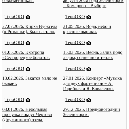
современника».
августа 2026 года Зеленогорск
– Комарово – Выборг.
ТериОКО
ТериОКО
27.07.2026. Кирха Вуоксела
31.05.2026. Вода, небо и
(п.Ромашки). Было - стало.
красные шарики.
ТериОКО
ТериОКО
01.05.2026. Экотропа
15.03.2026. Весна. Залив подо
«Сестрорецкое болото».
льдом, солнечно и тепло.
ТериОКО
ТериОКО
13.02.2026. Закатов мало не
27.01.2026. Концерт «Музыка
бывает.
для двух фортепиано» А.
Гориболя и Я. Коваленко.
ТериОКО
ТериОКО
03.01.2026. Небольшая
29.12.2025. Предновогодний
прогулка вокруг Чертова
Зеленогорск.
(Дружинного) озера.