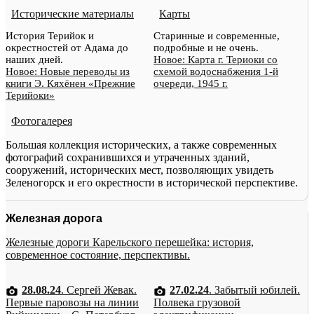
Исторические материалы
Карты
История Терийок и
Старинные и современные,
окрестностей от Адама до
подробные и не очень.
наших дней.
Новое: Карта г. Териоки со
Новое: Новые переводы из
схемой водоснабжения 1-й
книги Э. Кяхёнен «Прежние
очереди, 1945 г.
Терийоки»
Фотогалерея
Большая коллекция исторических, а также современных
фотографий сохранившихся и утраченных зданий,
сооружений, исторических мест, позволяющих увидеть
Зеленогорск и его окрестности в исторической перспективе.
Железная дорога
Железные дороги Карельского перешейка: история,
современное состояние, перспективы.
28.08.24
. Сергей Жевак.
27.02.24
. Забытый юбилей.
Первые паровозы на линии
Полвека грузовой