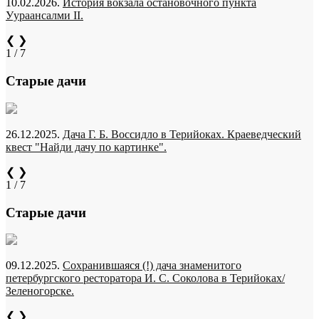
10.02.2026.
История вокзала остановочного пункта
Уураансалми II.
❮
❯
1 / 7
Старые дачи
26.12.2025.
Дача Г. Б. Воссидло в Терийоках. Краеведческий
квест "Найди дачу по картинке".
❮
❯
1 / 7
Старые дачи
09.12.2025.
Сохранившаяся (!) дача знаменитого
петербургского ресторатора И. С. Соколова в Терийоках/
Зеленогорске.
❮
❯