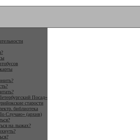
ательности
я?
сы
втобусов
 карты
онить?
сть?
итать?
Петербургский Посад»
ерийокские старости
лектр. библиотека
По Случаю» (архив)
ться?
ься на лыжах?
охнуть?
ься?