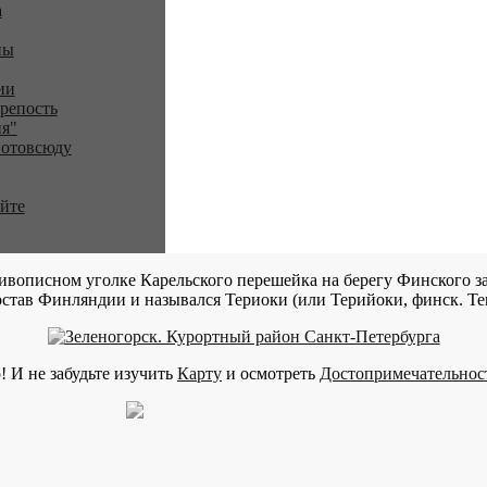
a
ны
ии
репость
я"
 отовсюду
айте
ивописном уголке Карельского перешейка на берегу Финского за
став Финляндии и назывался Териоки (или Терийоки, финск. Teri
! И не забудьте изучить
Карту
и осмотреть
Достопримечательнос