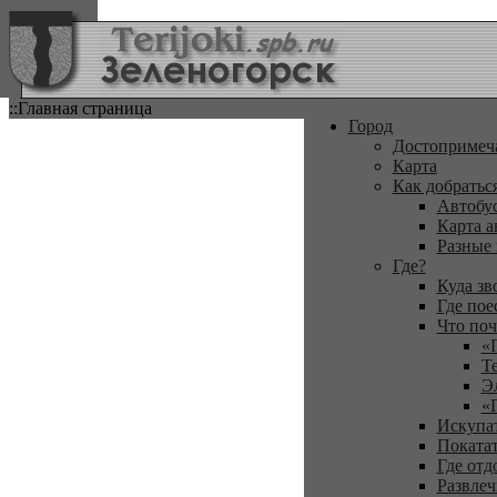
::Главная страница
Город
Достопримеч
Карта
Как добратьс
Автобу
Карта а
Разные
Где?
Куда зв
Где пое
Что поч
«
Т
Э
«
Искупа
Покатат
Где отд
Развлеч