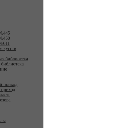
№445
№450
№611
искусств
ая библиотека
 библиотека
ение
й приход
 приход
ласть
озора
елы