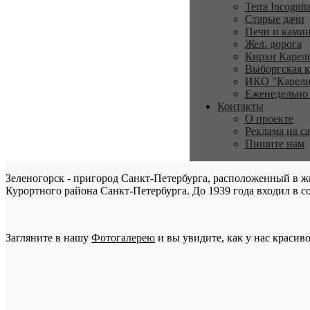
Terra Incognit
Старые дачи
Печи и ками
Жел. дорога
Кирхи Карел
Выборгская к
ИКО "Карели
Еженедельно
Контакты
О проекте
Реклама на с
Пишите нам
Зеленогорск - пригород Санкт-Петербурга, расположенный в ж
Курортного района Санкт-Петербурга. До 1939 года входил в со
Загляните в нашу
Фотогалерею
и вы увидите, как у нас красиво