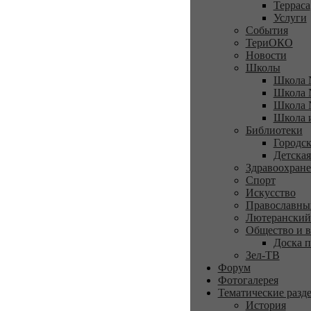
Терраса
Услуги
События
ТериОКО
Новости
Школы
Школа 
Школа 
Школа 
Школа 
Библиотеки
Городск
Детская
Здравоохран
Спорт
Искусство
Православны
Лютеранский
Общество и в
Доска п
Зел-ТВ
Форум
Фотогалерея
Тематические разд
История