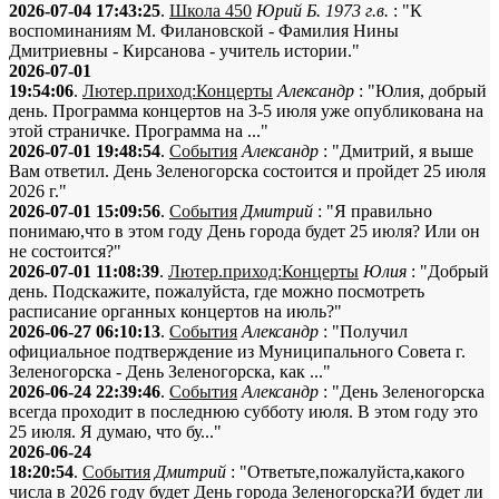
2026-07-04 17:43:25
.
Школа 450
Юрий Б. 1973 г.в.
: "К
воспоминаниям М. Филановской - Фамилия Нины
Дмитриевны - Кирсанова - учитель истории."
2026-07-01
19:54:06
.
Лютер.приход:Концерты
Александр
: "Юлия, добрый
день. Программа концертов на 3-5 июля уже опубликована на
этой страничке. Программа на ..."
2026-07-01 19:48:54
.
События
Александр
: "Дмитрий, я выше
Вам ответил. День Зеленогорска состоится и пройдет 25 июля
2026 г."
2026-07-01 15:09:56
.
События
Дмитрий
: "Я правильно
понимаю,что в этом году День города будет 25 июля? Или он
не состоится?"
2026-07-01 11:08:39
.
Лютер.приход:Концерты
Юлия
: "Добрый
день. Подскажите, пожалуйста, где можно посмотреть
расписание органных концертов на июль?"
2026-06-27 06:10:13
.
События
Александр
: "Получил
официальное подтверждение из Муниципального Совета г.
Зеленогорска - День Зеленогорска, как ..."
2026-06-24 22:39:46
.
События
Александр
: "День Зеленогорска
всегда проходит в последнюю субботу июля. В этом году это
25 июля. Я думаю, что бу..."
2026-06-24
18:20:54
.
События
Дмитрий
: "Ответьте,пожалуйста,какого
числа в 2026 году будет День города Зеленогорска?И будет ли