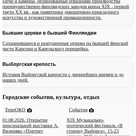
Печи и камины, облицованные изразцами производства
преимущественно финляндских заводов конца XIX - первой
трети XX вв., как памятники декоративно-прикладного
искусства и художественной промышленности.
Бывшие церкви в бывшей Финляндии
Сохранившиеся и разрушенные церкви на бывшей финской
части Карелии и Карельского перешейка.
Выборгская крепость
История Выборгской крепости с древнейших времен и до
наших дней.
Городские события, культура, отдых
ТериОКО
События
01.08.2026. Открытие
XIX Музыкально-
персональной выставки А.
поэтический фестиваль «В
Визиряко «Портрет
сторону Выборга». 15-23