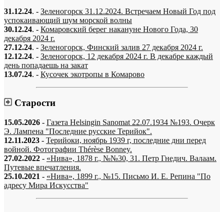
31.12.24
. -
Зеленогорск 31.12.2024. Встречаем Новый Год под
успокаивающий шум морской волны
30.12.24
. -
Комаровский берег накануне Нового Года, 30
декабря 2024 г.
27.12.24
. -
Зеленогорск, Финский залив 27 декабря 2024 г.
12.12.24
. -
Зеленогорск, 12 декабря 2024 г. В декабре каждый
день попадаешь на закат
13.07.24
. -
Кусочек экотропы в Комарово
Старости
15.05.2026
-
Газета Helsingin Sanomat 22.07.1934 №193. Очерк
Э. Лампена "Последние русские Терийок".
12.11.2023
-
Терийоки, ноябрь 1939 г, последние дни перед
войной. Фотографии Thérèse Bonney.
27.02.2022
-
«Нива», 1878 г., №№30, 31. Петр Гнедич. Валаам.
Путевые впечатления.
25.10.2021
-
«Нива», 1899 г., №15. Письмо И. Е. Репина "По
адресу Мира Искусства"
«…когда они спросят нас, что мы делаем, мы ответим: мы вспоминаем.