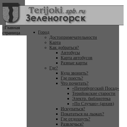
::Главная
Город
страница
Достопримечательности
Карта
Как добраться?
Автобусы
Карта автобусов
Разные карты
Где?
Куда звонить?
Где поесть?
Что почитать?
«Петербургский Посад»
Терийокские старости
Электр. библиотека
«По Случаю» (архив)
Искупаться?
Покататься на лыжах?
Где отдохнуть?
Развлечься?