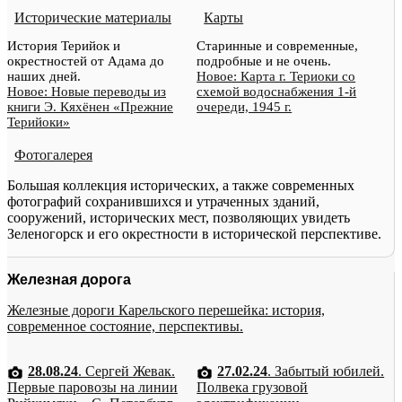
Исторические материалы
Карты
История Терийок и
Старинные и современные,
окрестностей от Адама до
подробные и не очень.
наших дней.
Новое: Карта г. Териоки со
Новое: Новые переводы из
схемой водоснабжения 1-й
книги Э. Кяхёнен «Прежние
очереди, 1945 г.
Терийоки»
Фотогалерея
Большая коллекция исторических, а также современных
фотографий сохранившихся и утраченных зданий,
сооружений, исторических мест, позволяющих увидеть
Зеленогорск и его окрестности в исторической перспективе.
Железная дорога
Железные дороги Карельского перешейка: история,
современное состояние, перспективы.
28.08.24
. Сергей Жевак.
27.02.24
. Забытый юбилей.
Первые паровозы на линии
Полвека грузовой