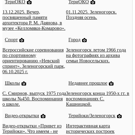
ТериОКО
ТериОКО
13.12.2025. Вечер,
01.11.2025. Зеленогорск.
посвященный памяти
Поздняя осень.
архитектора Р. М. Даянова, в
музее «Келломяки-Комарово».
Спорт
Город
Всероссийские соревнования
Зеленогорск летом 1966 года
по спортивному
на фотографиях из архива
ориентированию «Невский
семьи Новосельских.
спринт». Зеленогорский парк,
06.10.2025 г.
Школы
Недавнее прошлое
С. Смирнов, выпуск 1975 года
Зеленогорск конца 1950-х гг. в
школы №450. Воспоминания
воспоминаниях С.
о школе.
Кашницкой.
Видео-открытки
Терийоки/Зеленогорск
Видео-открытки «Привет из
Интерактивная карта
Терийоки». Что имеем - не
исторических построек