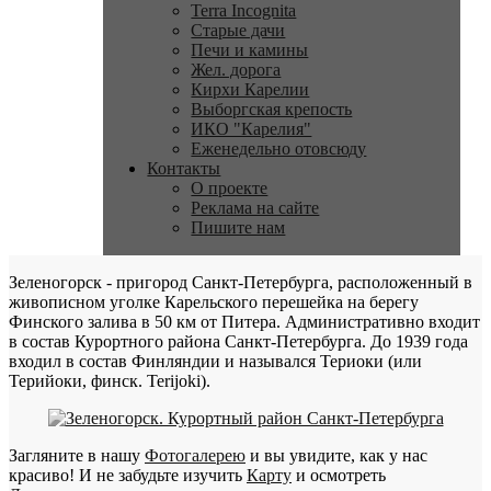
Terra Incognita
Старые дачи
Печи и камины
Жел. дорога
Кирхи Карелии
Выборгская крепость
ИКО "Карелия"
Еженедельно отовсюду
Контакты
О проекте
Реклама на сайте
Пишите нам
Зеленогорск - пригород Санкт-Петербурга, расположенный в
живописном уголке Карельского перешейка на берегу
Финского залива в 50 км от Питера. Административно входит
в состав Курортного района Санкт-Петербурга. До 1939 года
входил в состав Финляндии и назывался Териоки (или
Терийоки, финск. Terijoki).
Загляните в нашу
Фотогалерею
и вы увидите, как у нас
красиво! И не забудьте изучить
Карту
и осмотреть