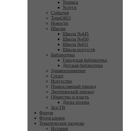
Терраса
Услуги
События
ТериОКО
Новости
Школы
Школа №445
Школа №450
Школа №611
Школа искусств
Библиотеки
Городская библиотека
Детская библиотека
Здравоохранение
Спорт
Искусство
Православный приход
Лютеранский приход
Общество и власть
Доска позора
Зел-ТВ
Форум
Фотогалерея
Тематические разделы
История