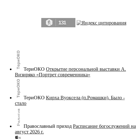
Да, мы память человечества, и поэтому мы в конце концов непременно
победим.» ― Рэй Брэдбери, 451° по Фаренгейту
131
© terijoki.spb.ru | terijoki.org 2000-2026 Использование материалов сайта в коммерческих целях без
письменного разрешения
администрации сайта
не допускается.
ТериОКО
Открытие персональной выставки А.
Визиряко «Портрет современника»
ТериОКО
Кирха Вуоксела (п.Ромашки). Было -
стало
Православный приход
Расписание богослужений на
август 2026 г.