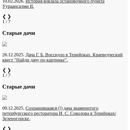
10.02.2026.
История вокзала остановочного пункта
Уураансалми II.
❮
❯
1 / 7
Старые дачи
26.12.2025.
Дача Г. Б. Воссидло в Терийоках. Краеведческий
квест "Найди дачу по картинке".
❮
❯
1 / 7
Старые дачи
09.12.2025.
Сохранившаяся (!) дача знаменитого
петербургского ресторатора И. С. Соколова в Терийоках/
Зеленогорске.
❮
❯