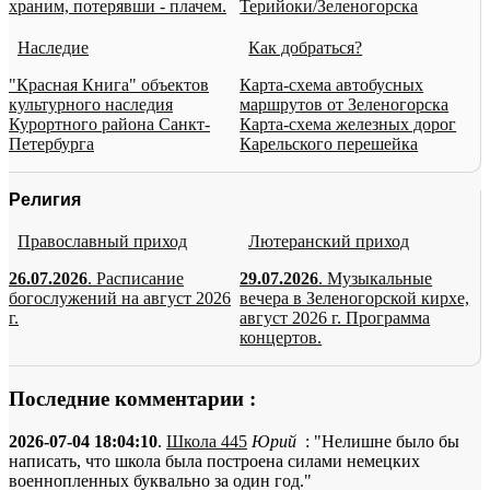
храним, потерявши - плачем.
Терийоки/Зеленогорска
Наследие
Как добраться?
"Красная Книга" объектов
Карта-схема автобусных
культурного наследия
маршрутов от Зеленогорска
Курортного района Санкт-
Карта-схема железных дорог
Петербурга
Карельского перешейка
Религия
Православный приход
Лютеранский приход
26.07.2026
. Расписание
29.07.2026
. Музыкальные
богослужений на август 2026
вечера в Зеленогорской кирхе,
г.
август 2026 г. Программа
концертов.
Последние комментарии :
2026-07-04 18:04:10
.
Школа 445
Юрий
: "Нелишне было бы
написать, что школа была построена силами немецких
военнопленных буквально за один год."