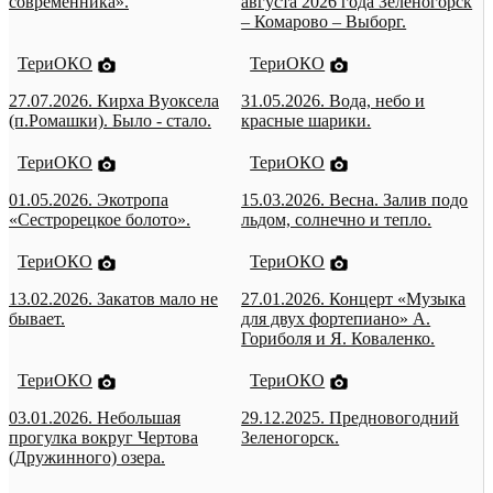
современника».
августа 2026 года Зеленогорск
– Комарово – Выборг.
ТериОКО
ТериОКО
27.07.2026. Кирха Вуоксела
31.05.2026. Вода, небо и
(п.Ромашки). Было - стало.
красные шарики.
ТериОКО
ТериОКО
01.05.2026. Экотропа
15.03.2026. Весна. Залив подо
«Сестрорецкое болото».
льдом, солнечно и тепло.
ТериОКО
ТериОКО
13.02.2026. Закатов мало не
27.01.2026. Концерт «Музыка
бывает.
для двух фортепиано» А.
Гориболя и Я. Коваленко.
ТериОКО
ТериОКО
03.01.2026. Небольшая
29.12.2025. Предновогодний
прогулка вокруг Чертова
Зеленогорск.
(Дружинного) озера.