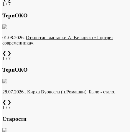
1 / 7
ТериОКО
01.08.2026.
Открытие выставки А. Визиряко «Портрет
современника».
❮
❯
1 / 7
ТериОКО
28.07.2026..
Кирха Вуоксела (п.Ромашки). Было - стало.
❮
❯
1 / 7
Старости