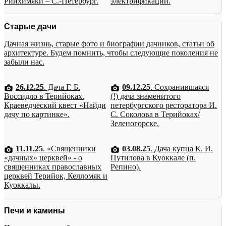
Рийхимяки – С.-Петербург.
электрификации.
Старые дачи
Дачная жизнь, старые фото и биографии дачников, статьи об
архитектуре. Будем помнить, чтобы следующие поколения не
забыли нас.
26.12.25
. Дача Г. Б.
09.12.25
. Сохранившаяся
Воссидло в Терийоках.
(!) дача знаменитого
Краеведческий квест «Найди
петербургского ресторатора И.
дачу по картинке».
С. Соколова в Терийоках/
Зеленогорске.
11.11.25
. «Священники
03.08.25
. Дача купца К. И.
«дачных» церквей» - о
Путилова в Куоккале (п.
священниках православных
Репино).
церквей Терийок, Келломяк и
Куоккалы.
Печи и камины