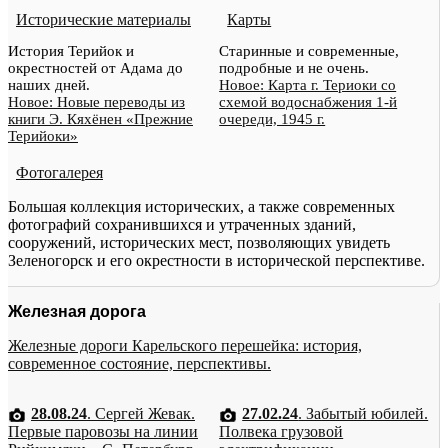
Исторические материалы
Карты
История Терийок и
Старинные и современные,
окрестностей от Адама до
подробные и не очень.
наших дней.
Новое: Карта г. Териоки со
Новое: Новые переводы из
схемой водоснабжения 1-й
книги Э. Кяхёнен «Прежние
очереди, 1945 г.
Терийоки»
Фотогалерея
Большая коллекция исторических, а также современных
фотографий сохранившихся и утраченных зданий,
сооружений, исторических мест, позволяющих увидеть
Зеленогорск и его окрестности в исторической перспективе.
Железная дорога
Железные дороги Карельского перешейка: история,
современное состояние, перспективы.
28.08.24
. Сергей Жевак.
27.02.24
. Забытый юбилей.
Первые паровозы на линии
Полвека грузовой