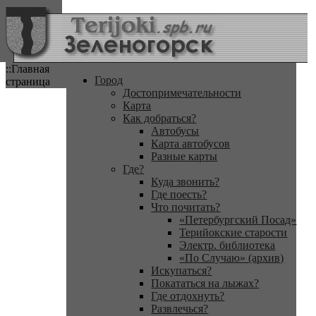
::Главная
Город
страница
Достопримечательности
Карта
Как добраться?
Автобусы
Карта автобусов
Разные карты
Где?
Куда звонить?
Где поесть?
Что почитать?
«Петербургский Посад»
Терийокские старости
Электр. библиотека
«По Случаю» (архив)
Искупаться?
Покататься на лыжах?
Где отдохнуть?
Развлечься?