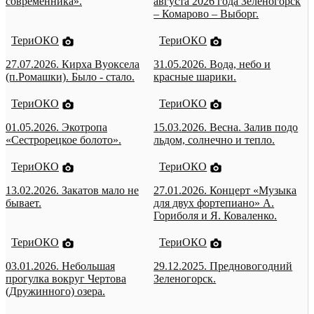
современника».
августа 2026 года Зеленогорск
– Комарово – Выборг.
ТериОКО
ТериОКО
27.07.2026. Кирха Вуоксела
31.05.2026. Вода, небо и
(п.Ромашки). Было - стало.
красные шарики.
ТериОКО
ТериОКО
01.05.2026. Экотропа
15.03.2026. Весна. Залив подо
«Сестрорецкое болото».
льдом, солнечно и тепло.
ТериОКО
ТериОКО
13.02.2026. Закатов мало не
27.01.2026. Концерт «Музыка
бывает.
для двух фортепиано» А.
Гориболя и Я. Коваленко.
ТериОКО
ТериОКО
03.01.2026. Небольшая
29.12.2025. Предновогодний
прогулка вокруг Чертова
Зеленогорск.
(Дружинного) озера.