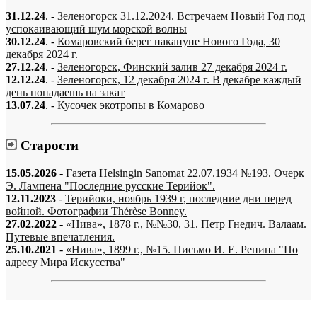
31.12.24
. -
Зеленогорск 31.12.2024. Встречаем Новый Год под
успокаивающий шум морской волны
30.12.24
. -
Комаровский берег накануне Нового Года, 30
декабря 2024 г.
27.12.24
. -
Зеленогорск, Финский залив 27 декабря 2024 г.
12.12.24
. -
Зеленогорск, 12 декабря 2024 г. В декабре каждый
день попадаешь на закат
13.07.24
. -
Кусочек экотропы в Комарово
Старости
15.05.2026
-
Газета Helsingin Sanomat 22.07.1934 №193. Очерк
Э. Лампена "Последние русские Терийок".
12.11.2023
-
Терийоки, ноябрь 1939 г, последние дни перед
войной. Фотографии Thérèse Bonney.
27.02.2022
-
«Нива», 1878 г., №№30, 31. Петр Гнедич. Валаам.
Путевые впечатления.
25.10.2021
-
«Нива», 1899 г., №15. Письмо И. Е. Репина "По
адресу Мира Искусства"
«…когда они спросят нас, что мы делаем, мы ответим: мы вспоминаем.