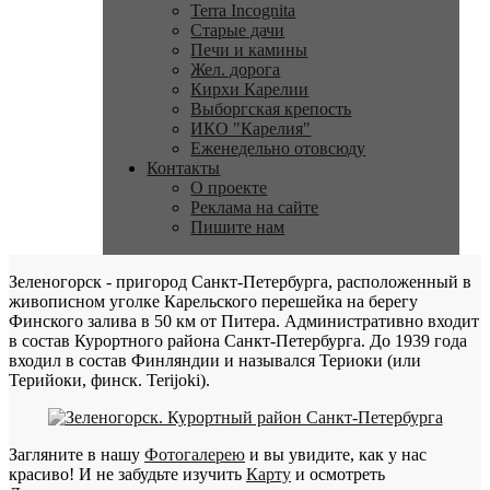
Terra Incognita
Старые дачи
Печи и камины
Жел. дорога
Кирхи Карелии
Выборгская крепость
ИКО "Карелия"
Еженедельно отовсюду
Контакты
О проекте
Реклама на сайте
Пишите нам
Зеленогорск - пригород Санкт-Петербурга, расположенный в
живописном уголке Карельского перешейка на берегу
Финского залива в 50 км от Питера. Административно входит
в состав Курортного района Санкт-Петербурга. До 1939 года
входил в состав Финляндии и назывался Териоки (или
Терийоки, финск. Terijoki).
Загляните в нашу
Фотогалерею
и вы увидите, как у нас
красиво! И не забудьте изучить
Карту
и осмотреть