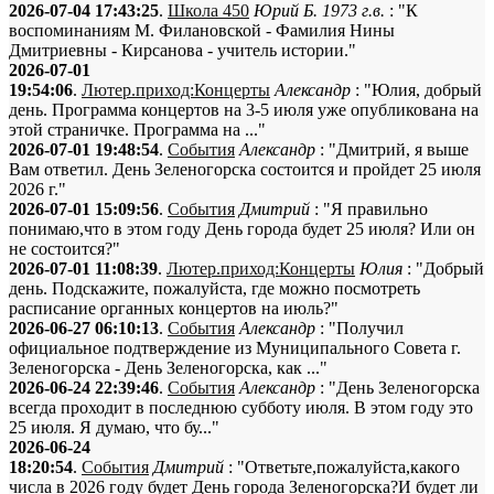
2026-07-04 17:43:25
.
Школа 450
Юрий Б. 1973 г.в.
: "К
воспоминаниям М. Филановской - Фамилия Нины
Дмитриевны - Кирсанова - учитель истории."
2026-07-01
19:54:06
.
Лютер.приход:Концерты
Александр
: "Юлия, добрый
день. Программа концертов на 3-5 июля уже опубликована на
этой страничке. Программа на ..."
2026-07-01 19:48:54
.
События
Александр
: "Дмитрий, я выше
Вам ответил. День Зеленогорска состоится и пройдет 25 июля
2026 г."
2026-07-01 15:09:56
.
События
Дмитрий
: "Я правильно
понимаю,что в этом году День города будет 25 июля? Или он
не состоится?"
2026-07-01 11:08:39
.
Лютер.приход:Концерты
Юлия
: "Добрый
день. Подскажите, пожалуйста, где можно посмотреть
расписание органных концертов на июль?"
2026-06-27 06:10:13
.
События
Александр
: "Получил
официальное подтверждение из Муниципального Совета г.
Зеленогорска - День Зеленогорска, как ..."
2026-06-24 22:39:46
.
События
Александр
: "День Зеленогорска
всегда проходит в последнюю субботу июля. В этом году это
25 июля. Я думаю, что бу..."
2026-06-24
18:20:54
.
События
Дмитрий
: "Ответьте,пожалуйста,какого
числа в 2026 году будет День города Зеленогорска?И будет ли