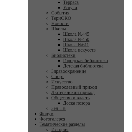
Терраса
Услуги
События
ТериОКО
Новости
Школы
Школа №445
Школа №450
Школа №611
Школа искусств
Библиотеки
Городская библиотека
Детская библиотека
Здравоохранение
Спорт
Искусство
Православный приход
Лютеранский приход
Общество и власть
Доска позора
Зел-ТВ
Форум
Фотогалерея
Тематические разделы
История