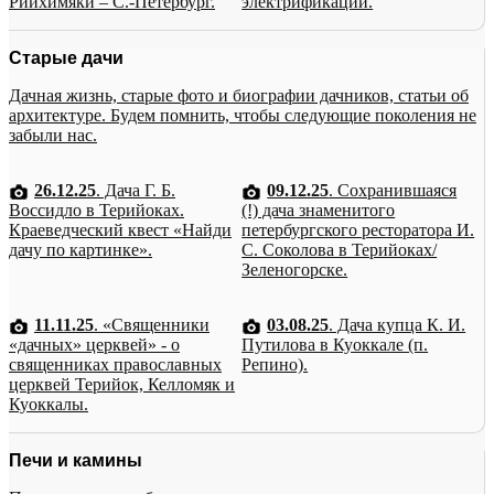
Рийхимяки – С.-Петербург.
электрификации.
Старые дачи
Дачная жизнь, старые фото и биографии дачников, статьи об
архитектуре. Будем помнить, чтобы следующие поколения не
забыли нас.
26.12.25
. Дача Г. Б.
09.12.25
. Сохранившаяся
Воссидло в Терийоках.
(!) дача знаменитого
Краеведческий квест «Найди
петербургского ресторатора И.
дачу по картинке».
С. Соколова в Терийоках/
Зеленогорске.
11.11.25
. «Священники
03.08.25
. Дача купца К. И.
«дачных» церквей» - о
Путилова в Куоккале (п.
священниках православных
Репино).
церквей Терийок, Келломяк и
Куоккалы.
Печи и камины