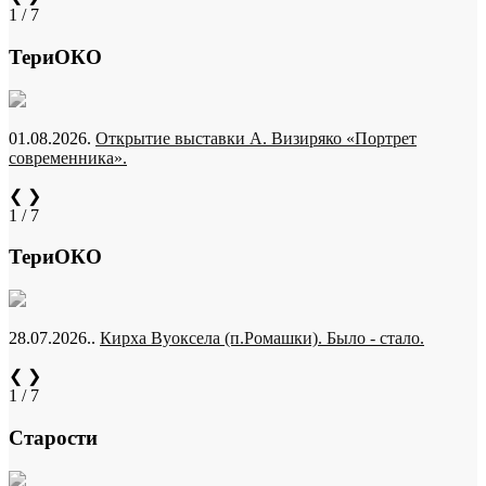
1 / 7
ТериОКО
01.08.2026.
Открытие выставки А. Визиряко «Портрет
современника».
❮
❯
1 / 7
ТериОКО
28.07.2026..
Кирха Вуоксела (п.Ромашки). Было - стало.
❮
❯
1 / 7
Старости