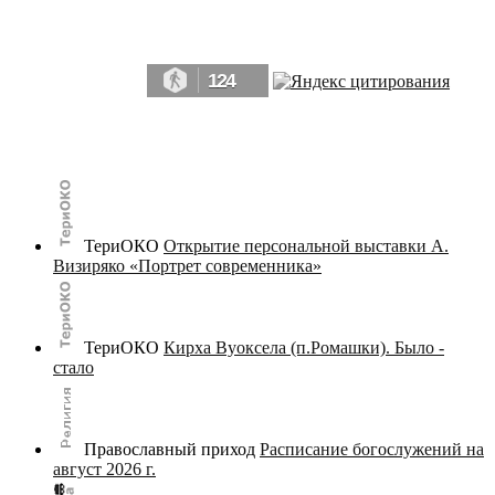
Да, мы память человечества, и поэтому мы в конце концов непременно
победим.» ― Рэй Брэдбери, 451° по Фаренгейту
124
© terijoki.spb.ru | terijoki.org 2000-2026 Использование материалов сайта в коммерческих целях без
письменного разрешения
администрации сайта
не допускается.
ТериОКО
Открытие персональной выставки А.
Визиряко «Портрет современника»
ТериОКО
Кирха Вуоксела (п.Ромашки). Было -
стало
Православный приход
Расписание богослужений на
август 2026 г.