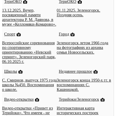
ТериОКО
ТериОКО
13.12.2025. Вечер,
01.11.2025. Зеленогорск.
посвященный памяти
Поздняя осень.
архитектора Р. М. Даянова, в
музее «Келломяки-Комарово».
Спорт
Город
Всероссийские соревнования
Зеленогорск летом 1966 года
по спортивному
на фотографиях из архива
ориентированию «Невский
семьи Новосельских.
спринт». Зеленогорский парк,
06.10.2025 г.
Школы
Недавнее прошлое
С. Смирнов, выпуск 1975 года
Зеленогорск конца 1950-х гг. в
школы №450. Воспоминания
воспоминаниях С.
о школе.
Кашницкой.
Видео-открытки
Терийоки/Зеленогорск
Видео-открытки «Привет из
Интерактивная карта
Терийоки». Что имеем - не
исторических построек