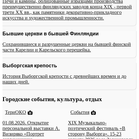
Печи и камины, облицованные изразцами производства
преимущественно финляндских заводов конца XIX - первой
трети XX вв., как памятники декоративно-прикладного
искусства и художественной промышленности.
Бывшие церкви в бывшей Финляндии
Сохранившиеся и разрушенные церкви на бывшей финской
части Карелии и Карельского перешейка.
Выборгская крепость
История Выборгской крепости с древнейших времен и до
наших дней.
Городские события, культура, отдых
ТериОКО
События
01.08.2026. Открытие
XIX Музыкально-
персональной выставки А.
поэтический фестиваль «В
Визиряко «Портрет
сторону Выборга». 15-23