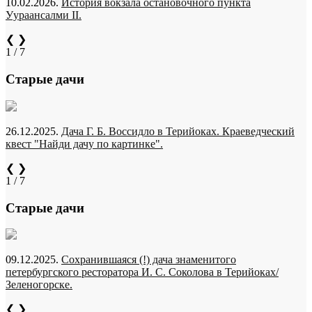
10.02.2026.
История вокзала остановочного пункта
Уураансалми II.
❮
❯
1 / 7
Старые дачи
26.12.2025.
Дача Г. Б. Воссидло в Терийоках. Краеведческий
квест "Найди дачу по картинке".
❮
❯
1 / 7
Старые дачи
09.12.2025.
Сохранившаяся (!) дача знаменитого
петербургского ресторатора И. С. Соколова в Терийоках/
Зеленогорске.
❮
❯