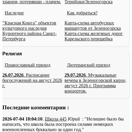
храним, потерявши - плачем.
Терийоки/Зеленогорска
Наследие
Как добраться?
"Красная Книга" объектов
Карта-схема автобусных
культурного наследия
маршрутов от Зеленогорска
Курортного района Санкт-
Карта-схема железных дорог
Петербурга
Карельского перешейка
Религия
Православный приход
Лютеранский приход
26.07.2026
. Расписание
29.07.2026
. Музыкальные
богослужений на август 2026
вечера в Зеленогорской кирхе,
г.
август 2026 г. Программа
концертов.
Последние комментарии :
2026-07-04 18:04:10
.
Школа 445
Юрий
: "Нелишне было бы
написать, что школа была построена силами немецких
военнопленных буквально за один год."