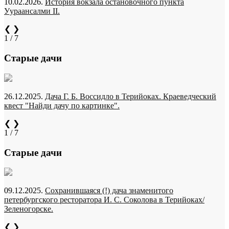
10.02.2026.
История вокзала остановочного пункта
Уураансалми II.
❮
❯
1 / 7
Старые дачи
26.12.2025.
Дача Г. Б. Воссидло в Терийоках. Краеведческий
квест "Найди дачу по картинке".
❮
❯
1 / 7
Старые дачи
09.12.2025.
Сохранившаяся (!) дача знаменитого
петербургского ресторатора И. С. Соколова в Терийоках/
Зеленогорске.
❮
❯