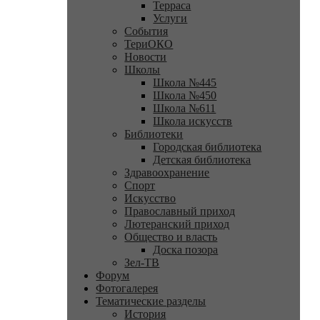
Терраса
Услуги
События
ТериОКО
Новости
Школы
Школа №445
Школа №450
Школа №611
Школа искусств
Библиотеки
Городская библиотека
Детская библиотека
Здравоохранение
Спорт
Искусство
Православный приход
Лютеранский приход
Общество и власть
Доска позора
Зел-ТВ
Форум
Фотогалерея
Тематические разделы
История