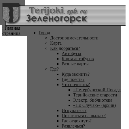
::Главная
Город
страница
Достопримечательности
Карта
Как добраться?
Автобусы
Карта автобусов
Разные карты
Где?
Куда звонить?
Где поесть?
Что почитать?
«Петербургский Посад»
Терийокские старости
Электр. библиотека
«По Случаю» (архив)
Искупаться?
Покататься на лыжах?
Где отдохнуть?
Развлечься?