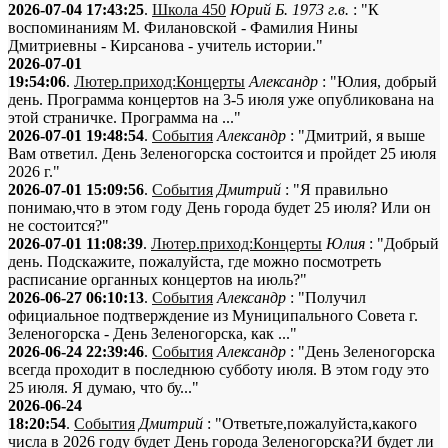
2026-07-04 17:43:25
.
Школа 450
Юрий Б. 1973 г.в.
: "К
воспоминаниям М. Филановской - Фамилия Нины
Дмитриевны - Кирсанова - учитель истории."
2026-07-01
19:54:06
.
Лютер.приход:Концерты
Александр
: "Юлия, добрый
день. Программа концертов на 3-5 июля уже опубликована на
этой страничке. Программа на ..."
2026-07-01 19:48:54
.
События
Александр
: "Дмитрий, я выше
Вам ответил. День Зеленогорска состоится и пройдет 25 июля
2026 г."
2026-07-01 15:09:56
.
События
Дмитрий
: "Я правильно
понимаю,что в этом году День города будет 25 июля? Или он
не состоится?"
2026-07-01 11:08:39
.
Лютер.приход:Концерты
Юлия
: "Добрый
день. Подскажите, пожалуйста, где можно посмотреть
расписание органных концертов на июль?"
2026-06-27 06:10:13
.
События
Александр
: "Получил
официальное подтверждение из Муниципального Совета г.
Зеленогорска - День Зеленогорска, как ..."
2026-06-24 22:39:46
.
События
Александр
: "День Зеленогорска
всегда проходит в последнюю субботу июля. В этом году это
25 июля. Я думаю, что бу..."
2026-06-24
18:20:54
.
События
Дмитрий
: "Ответьте,пожалуйста,какого
числа в 2026 году будет День города Зеленогорска?И будет ли