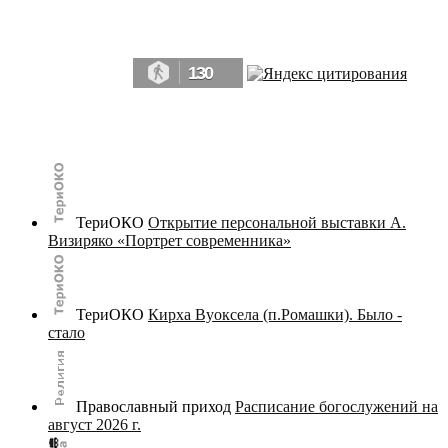
Да, мы память человечества, и поэтому мы в конце концов непременно
победим.» ― Рэй Брэдбери, 451° по Фаренгейту
130
© terijoki.spb.ru | terijoki.org 2000-2026 Использование материалов сайта в коммерческих целях без
письменного разрешения
администрации сайта
не допускается.
ТериОКО
Открытие персональной выставки А.
Визиряко «Портрет современника»
ТериОКО
Кирха Вуоксела (п.Ромашки). Было -
стало
Православный приход
Расписание богослужений на
август 2026 г.