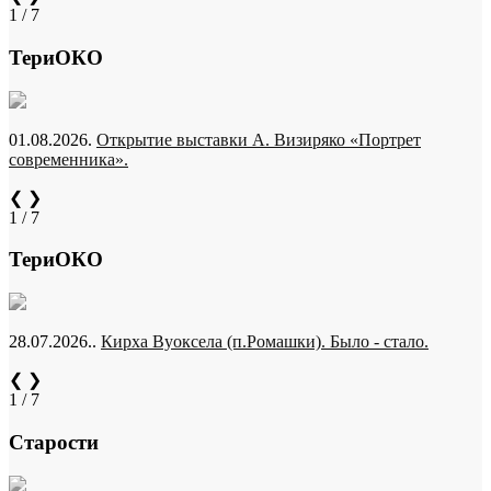
1 / 7
ТериОКО
01.08.2026.
Открытие выставки А. Визиряко «Портрет
современника».
❮
❯
1 / 7
ТериОКО
28.07.2026..
Кирха Вуоксела (п.Ромашки). Было - стало.
❮
❯
1 / 7
Старости