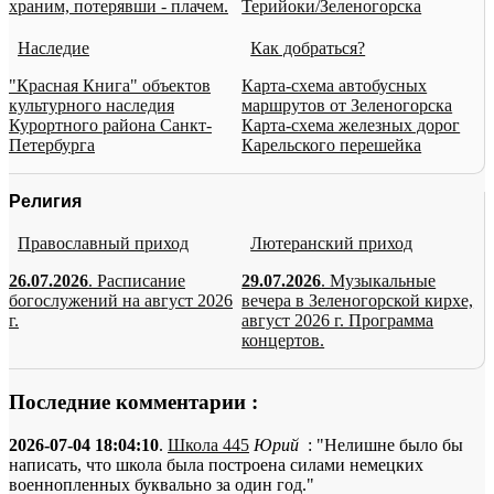
храним, потерявши - плачем.
Терийоки/Зеленогорска
Наследие
Как добраться?
"Красная Книга" объектов
Карта-схема автобусных
культурного наследия
маршрутов от Зеленогорска
Курортного района Санкт-
Карта-схема железных дорог
Петербурга
Карельского перешейка
Религия
Православный приход
Лютеранский приход
26.07.2026
. Расписание
29.07.2026
. Музыкальные
богослужений на август 2026
вечера в Зеленогорской кирхе,
г.
август 2026 г. Программа
концертов.
Последние комментарии :
2026-07-04 18:04:10
.
Школа 445
Юрий
: "Нелишне было бы
написать, что школа была построена силами немецких
военнопленных буквально за один год."