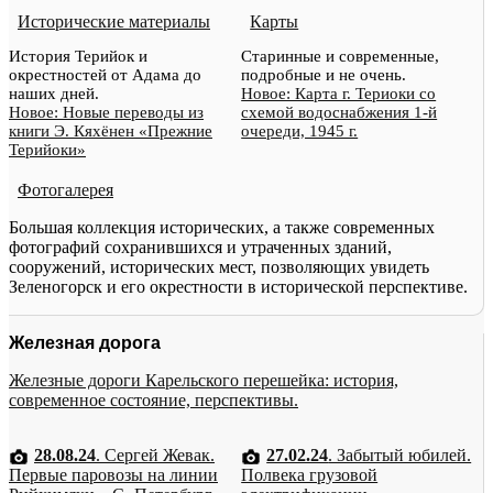
Исторические материалы
Карты
История Терийок и
Старинные и современные,
окрестностей от Адама до
подробные и не очень.
наших дней.
Новое: Карта г. Териоки со
Новое: Новые переводы из
схемой водоснабжения 1-й
книги Э. Кяхёнен «Прежние
очереди, 1945 г.
Терийоки»
Фотогалерея
Большая коллекция исторических, а также современных
фотографий сохранившихся и утраченных зданий,
сооружений, исторических мест, позволяющих увидеть
Зеленогорск и его окрестности в исторической перспективе.
Железная дорога
Железные дороги Карельского перешейка: история,
современное состояние, перспективы.
28.08.24
. Сергей Жевак.
27.02.24
. Забытый юбилей.
Первые паровозы на линии
Полвека грузовой