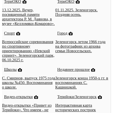
ТериОКО
ТериОКО
13.12.2025. Вечер,
01.11.2025. Зеленогорск.
посвященный памяти
Поздняя осень.
архитектора Р. М. Даянова, в
музее «Келломяки-Комарово».
Спорт
Город
Всероссийские соревнования
Зеленогорск летом 1966 года
по спортивному
на фотографиях из архива
ориентированию «Невский
семьи Новосельских.
спринт». Зеленогорский парк,
06.10.2025 г.
Школы
Недавнее прошлое
С. Смирнов, выпуск 1975 года
Зеленогорск конца 1950-х гг. в
школы №450. Воспоминания
воспоминаниях С.
о школе.
Кашницкой.
Видео-открытки
Терийоки/Зеленогорск
Видео-открытки «Привет из
Интерактивная карта
Терийоки». Что имеем - не
исторических построек