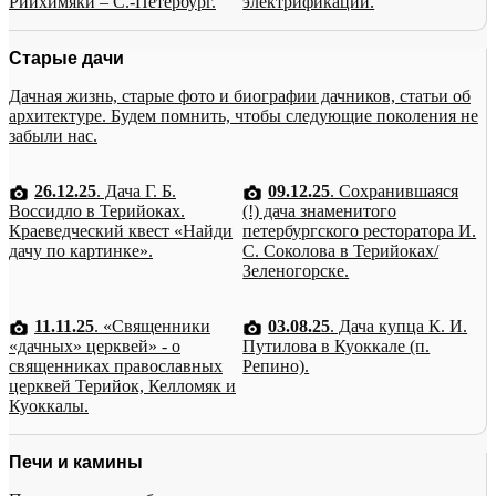
Рийхимяки – С.-Петербург.
электрификации.
Старые дачи
Дачная жизнь, старые фото и биографии дачников, статьи об
архитектуре. Будем помнить, чтобы следующие поколения не
забыли нас.
26.12.25
. Дача Г. Б.
09.12.25
. Сохранившаяся
Воссидло в Терийоках.
(!) дача знаменитого
Краеведческий квест «Найди
петербургского ресторатора И.
дачу по картинке».
С. Соколова в Терийоках/
Зеленогорске.
11.11.25
. «Священники
03.08.25
. Дача купца К. И.
«дачных» церквей» - о
Путилова в Куоккале (п.
священниках православных
Репино).
церквей Терийок, Келломяк и
Куоккалы.
Печи и камины