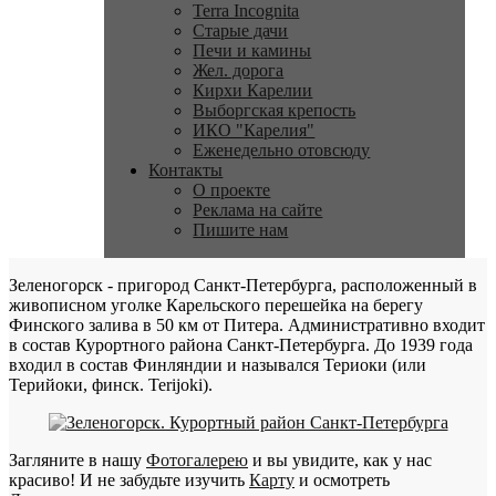
Terra Incognita
Старые дачи
Печи и камины
Жел. дорога
Кирхи Карелии
Выборгская крепость
ИКО "Карелия"
Еженедельно отовсюду
Контакты
О проекте
Реклама на сайте
Пишите нам
Зеленогорск - пригород Санкт-Петербурга, расположенный в
живописном уголке Карельского перешейка на берегу
Финского залива в 50 км от Питера. Административно входит
в состав Курортного района Санкт-Петербурга. До 1939 года
входил в состав Финляндии и назывался Териоки (или
Терийоки, финск. Terijoki).
Загляните в нашу
Фотогалерею
и вы увидите, как у нас
красиво! И не забудьте изучить
Карту
и осмотреть