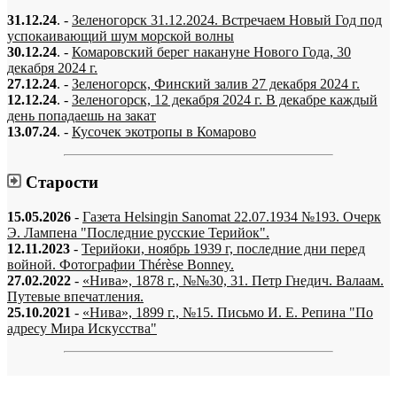
31.12.24
. -
Зеленогорск 31.12.2024. Встречаем Новый Год под
успокаивающий шум морской волны
30.12.24
. -
Комаровский берег накануне Нового Года, 30
декабря 2024 г.
27.12.24
. -
Зеленогорск, Финский залив 27 декабря 2024 г.
12.12.24
. -
Зеленогорск, 12 декабря 2024 г. В декабре каждый
день попадаешь на закат
13.07.24
. -
Кусочек экотропы в Комарово
Старости
15.05.2026
-
Газета Helsingin Sanomat 22.07.1934 №193. Очерк
Э. Лампена "Последние русские Терийок".
12.11.2023
-
Терийоки, ноябрь 1939 г, последние дни перед
войной. Фотографии Thérèse Bonney.
27.02.2022
-
«Нива», 1878 г., №№30, 31. Петр Гнедич. Валаам.
Путевые впечатления.
25.10.2021
-
«Нива», 1899 г., №15. Письмо И. Е. Репина "По
адресу Мира Искусства"
«…когда они спросят нас, что мы делаем, мы ответим: мы вспоминаем.