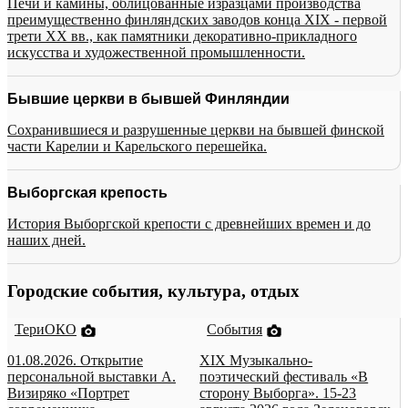
Печи и камины, облицованные изразцами производства
преимущественно финляндских заводов конца XIX - первой
трети XX вв., как памятники декоративно-прикладного
искусства и художественной промышленности.
Бывшие церкви в бывшей Финляндии
Сохранившиеся и разрушенные церкви на бывшей финской
части Карелии и Карельского перешейка.
Выборгская крепость
История Выборгской крепости с древнейших времен и до
наших дней.
Городские события, культура, отдых
ТериОКО
События
01.08.2026. Открытие
XIX Музыкально-
персональной выставки А.
поэтический фестиваль «В
Визиряко «Портрет
сторону Выборга». 15-23