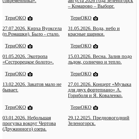
современника».
августа 2026 года Зеленогорск
– Комарово – Выборг.
ТериОКО
ТериОКО
27.07.2026. Кирха Вуоксела
31.05.2026. Вода, небо и
(п.Ромашки). Было - стало.
красные шарики.
ТериОКО
ТериОКО
01.05.2026. Экотропа
15.03.2026. Весна. Залив подо
«Сестрорецкое болото».
льдом, солнечно и тепло.
ТериОКО
ТериОКО
13.02.2026. Закатов мало не
27.01.2026. Концерт «Музыка
бывает.
для двух фортепиано» А.
Гориболя и Я. Коваленко.
ТериОКО
ТериОКО
03.01.2026. Небольшая
29.12.2025. Предновогодний
прогулка вокруг Чертова
Зеленогорск.
(Дружинного) озера.