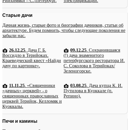
Рийхимяки – С.-Петербург.
электрификации.
Старые дачи
Дачная жизнь, старые фото и биографии дачников, статьи об
архитектуре. Будем помнить, чтобы следующие поколения не
забыли нас.
26.12.25
. Дача Г. Б.
09.12.25
. Сохранившаяся
Воссидло в Терийоках.
(!) дача знаменитого
Краеведческий квест «Найди
петербургского ресторатора И.
дачу по картинке».
С. Соколова в Терийоках/
Зеленогорске.
11.11.25
. «Священники
03.08.25
. Дача купца К. И.
«дачных» церквей» - о
Путилова в Куоккале (п.
священниках православных
Репино).
церквей Терийок, Келломяк и
Куоккалы.
Печи и камины