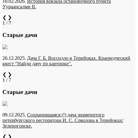
10.02.2026.
История вокзала остановочного пункта
Уураансалми II.
❮
❯
1 / 7
Старые дачи
26.12.2025.
Дача Г. Б. Воссидло в Терийоках. Краеведческий
квест "Найди дачу по картинке".
❮
❯
1 / 7
Старые дачи
09.12.2025.
Сохранившаяся (!) дача знаменитого
петербургского ресторатора И. С. Соколова в Терийоках/
Зеленогорске.
❮
❯