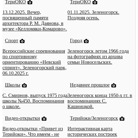
ТериОКО
ТериОКО
13.12.2025. Вечер,
01.11.2025. Зеленогорск.
посвященный памяти
Поздняя осень.
архитектора Р. М. Даянова, в
музее «Келломяки-Комарово».
Спорт
Город
Всероссийские соревнования
Зеленогорск летом 1966 года
по спортивному
на фотографиях из архива
ориентированию «Невский
семьи Новосельских.
спринт». Зеленогорский парк,
06.10.2025 г.
Школы
Недавнее прошлое
С. Смирнов, выпуск 1975 года
Зеленогорск конца 1950-х гг. в
школы №450. Воспоминания
воспоминаниях С.
о школе.
Кашницкой.
Видео-открытки
Терийоки/Зеленогорск
Видео-открытки «Привет из
Интерактивная карта
Терийоки». Что имеем - не
исторических построек