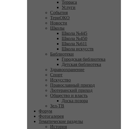
Терраса
Услуги
События
ТериОКО
Новости
Школы
Школа №445
Школа №450
Школа №611
Школа искусств
Библиотеки
Городская библиотека
Детская библиотека
Здравоохранение
Спорт
Искусство
Православный приход
Лютеранский приход
Общество и власть
Доска позора
Зел-ТВ
Форум
Фотогалерея
Тематические разделы
История