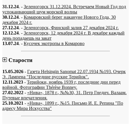
31.12.24
. -
Зеленогорск 31.12.2024. Встречаем Новый Год под
успокаивающий шум морской волны
30.12.24
. -
Комаровский берег накануне Нового Года, 30
декабря 2024 г.
27.12.24
. -
Зеленогорск, Финский залив 27 декабря 2024 г.
12.12.24
. -
Зеленогорск, 12 декабря 2024 г. В декабре каждый
день попадаешь на закат
13.07.24
. -
Кусочек экотропы в Комарово
Старости
15.05.2026
-
Газета Helsingin Sanomat 22.07.1934 №193. Очерк
Э. Лампена "Последние русские Терийок".
12.11.2023
-
Терийоки, ноябрь 1939 г, последние дни перед
войной. Фотографии Thérèse Bonney.
27.02.2022
-
«Нива», 1878 г., №№30, 31. Петр Гнедич. Валаам.
Путевые впечатления.
25.10.2021
-
«Нива», 1899 г., №15. Письмо И. Е. Репина "По
адресу Мира Искусства"
«…когда они спросят нас, что мы делаем, мы ответим: мы вспоминаем.