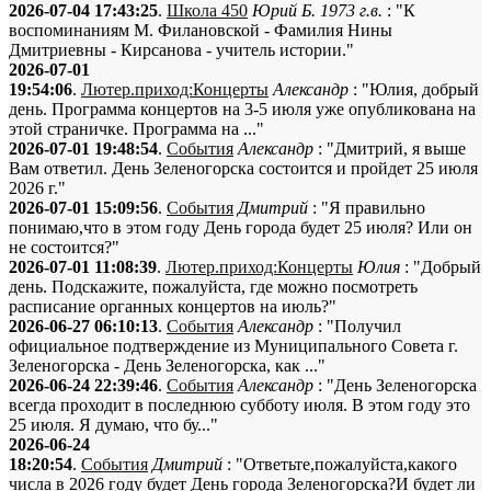
2026-07-04 17:43:25
.
Школа 450
Юрий Б. 1973 г.в.
: "К
воспоминаниям М. Филановской - Фамилия Нины
Дмитриевны - Кирсанова - учитель истории."
2026-07-01
19:54:06
.
Лютер.приход:Концерты
Александр
: "Юлия, добрый
день. Программа концертов на 3-5 июля уже опубликована на
этой страничке. Программа на ..."
2026-07-01 19:48:54
.
События
Александр
: "Дмитрий, я выше
Вам ответил. День Зеленогорска состоится и пройдет 25 июля
2026 г."
2026-07-01 15:09:56
.
События
Дмитрий
: "Я правильно
понимаю,что в этом году День города будет 25 июля? Или он
не состоится?"
2026-07-01 11:08:39
.
Лютер.приход:Концерты
Юлия
: "Добрый
день. Подскажите, пожалуйста, где можно посмотреть
расписание органных концертов на июль?"
2026-06-27 06:10:13
.
События
Александр
: "Получил
официальное подтверждение из Муниципального Совета г.
Зеленогорска - День Зеленогорска, как ..."
2026-06-24 22:39:46
.
События
Александр
: "День Зеленогорска
всегда проходит в последнюю субботу июля. В этом году это
25 июля. Я думаю, что бу..."
2026-06-24
18:20:54
.
События
Дмитрий
: "Ответьте,пожалуйста,какого
числа в 2026 году будет День города Зеленогорска?И будет ли