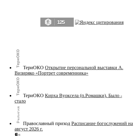
Да, мы память человечества, и поэтому мы в конце концов непременно
победим.» ― Рэй Брэдбери, 451° по Фаренгейту
125
© terijoki.spb.ru | terijoki.org 2000-2026 Использование материалов сайта в коммерческих целях без
письменного разрешения
администрации сайта
не допускается.
ТериОКО
Открытие персональной выставки А.
Визиряко «Портрет современника»
ТериОКО
Кирха Вуоксела (п.Ромашки). Было -
стало
Православный приход
Расписание богослужений на
август 2026 г.