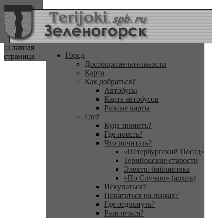
::Главная
Город
страница
Достопримечательности
Карта
Как добраться?
Автобусы
Карта автобусов
Разные карты
Где?
Куда звонить?
Где поесть?
Что почитать?
«Петербургский Посад»
Терийокские старости
Электр. библиотека
«По Случаю» (архив)
Искупаться?
Покататься на лыжах?
Где отдохнуть?
Развлечься?