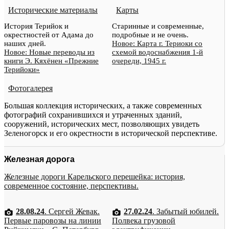
Исторические материалы
Карты
История Терийок и
Старинные и современные,
окрестностей от Адама до
подробные и не очень.
наших дней.
Новое: Карта г. Териоки со
Новое: Новые переводы из
схемой водоснабжения 1-й
книги Э. Кяхёнен «Прежние
очереди, 1945 г.
Терийоки»
Фотогалерея
Большая коллекция исторических, а также современных
фотографий сохранившихся и утраченных зданий,
сооружений, исторических мест, позволяющих увидеть
Зеленогорск и его окрестности в исторической перспективе.
Железная дорога
Железные дороги Карельского перешейка: история,
современное состояние, перспективы.
28.08.24
. Сергей Жевак.
27.02.24
. Забытый юбилей.
Первые паровозы на линии
Полвека грузовой