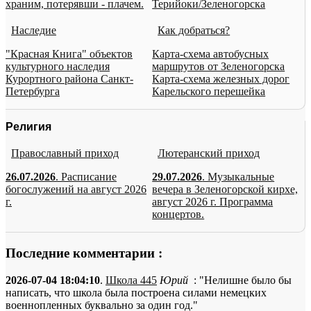
храним, потерявши - плачем.
Терийоки/Зеленогорска
Наследие
Как добраться?
"Красная Книга" объектов
Карта-схема автобусных
культурного наследия
маршрутов от Зеленогорска
Курортного района Санкт-
Карта-схема железных дорог
Петербурга
Карельского перешейка
Религия
Православный приход
Лютеранский приход
26.07.2026
. Расписание
29.07.2026
. Музыкальные
богослужений на август 2026
вечера в Зеленогорской кирхе,
г.
август 2026 г. Программа
концертов.
Последние комментарии :
2026-07-04 18:04:10
.
Школа 445
Юрий
: "Нелишне было бы
написать, что школа была построена силами немецких
военнопленных буквально за один год."