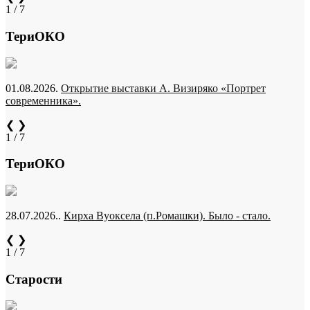
1 / 7
ТериОКО
01.08.2026.
Открытие выставки А. Визиряко «Портрет
современника».
❮
❯
1 / 7
ТериОКО
28.07.2026..
Кирха Вуоксела (п.Ромашки). Было - стало.
❮
❯
1 / 7
Старости