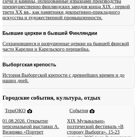
Печи и камины, облицованные изразцами производства
преимущественно финляндских заводов конца XIX - первой
трети XX вв., как памятники декоративно-прикладного
искусства и художественной промышленности.
Бывшие церкви в бывшей Финляндии
Сохранившиеся и разрушенные церкви на бывшей финской
части Карелии и Карельского перешейка.
Выборгская крепость
История Выборгской крепости с древнейших времен и до
наших дней.
Городские события, культура, отдых
ТериОКО
События
01.08.2026. Открытие
XIX Музыкально-
персональной выставки А.
поэтический фестиваль «В
Визиряко «Портрет
сторону Выборга». 15-23