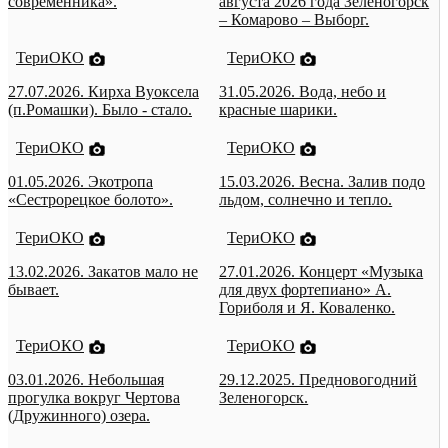
современника».
августа 2026 года Зеленогорск
– Комарово – Выборг.
ТериОКО
ТериОКО
27.07.2026. Кирха Вуоксела
31.05.2026. Вода, небо и
(п.Ромашки). Было - стало.
красные шарики.
ТериОКО
ТериОКО
01.05.2026. Экотропа
15.03.2026. Весна. Залив подо
«Сестрорецкое болото».
льдом, солнечно и тепло.
ТериОКО
ТериОКО
13.02.2026. Закатов мало не
27.01.2026. Концерт «Музыка
бывает.
для двух фортепиано» А.
Гориболя и Я. Коваленко.
ТериОКО
ТериОКО
03.01.2026. Небольшая
29.12.2025. Предновогодний
прогулка вокруг Чертова
Зеленогорск.
(Дружинного) озера.