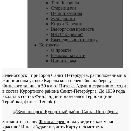
Terra Incognita
Старые дачи
Печи и камины
Жел. дорога
Кирхи Карелии
Выборгская крепость
ИКО "Карелия"
Еженедельно отовсюду
Контакты
О проекте
Реклама на сайте
Пишите нам
Зеленогорск - пригород Санкт-Петербурга, расположенный в
живописном уголке Карельского перешейка на берегу
Финского залива в 50 км от Питера. Административно входит
в состав Курортного района Санкт-Петербурга. До 1939 года
входил в состав Финляндии и назывался Териоки (или
Терийоки, финск. Terijoki).
Загляните в нашу
Фотогалерею
и вы увидите, как у нас
красиво! И не забудьте изучить
Карту
и осмотреть