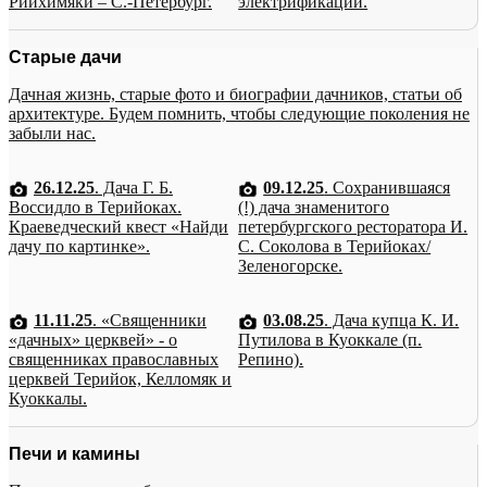
Рийхимяки – С.-Петербург.
электрификации.
Старые дачи
Дачная жизнь, старые фото и биографии дачников, статьи об
архитектуре. Будем помнить, чтобы следующие поколения не
забыли нас.
26.12.25
. Дача Г. Б.
09.12.25
. Сохранившаяся
Воссидло в Терийоках.
(!) дача знаменитого
Краеведческий квест «Найди
петербургского ресторатора И.
дачу по картинке».
С. Соколова в Терийоках/
Зеленогорске.
11.11.25
. «Священники
03.08.25
. Дача купца К. И.
«дачных» церквей» - о
Путилова в Куоккале (п.
священниках православных
Репино).
церквей Терийок, Келломяк и
Куоккалы.
Печи и камины