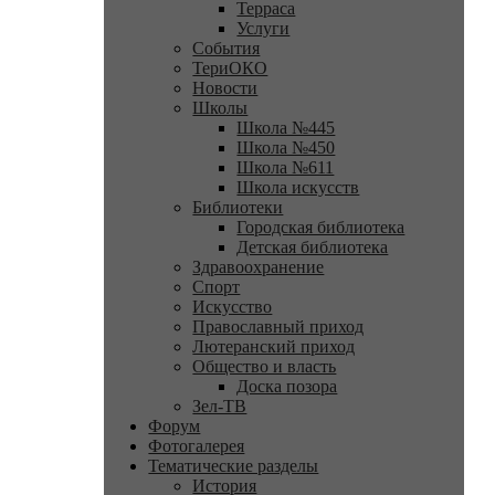
Терраса
Услуги
События
ТериОКО
Новости
Школы
Школа №445
Школа №450
Школа №611
Школа искусств
Библиотеки
Городская библиотека
Детская библиотека
Здравоохранение
Спорт
Искусство
Православный приход
Лютеранский приход
Общество и власть
Доска позора
Зел-ТВ
Форум
Фотогалерея
Тематические разделы
История