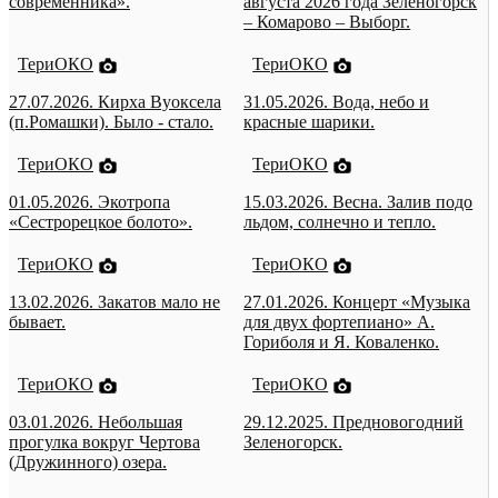
современника».
августа 2026 года Зеленогорск
– Комарово – Выборг.
ТериОКО
ТериОКО
27.07.2026. Кирха Вуоксела
31.05.2026. Вода, небо и
(п.Ромашки). Было - стало.
красные шарики.
ТериОКО
ТериОКО
01.05.2026. Экотропа
15.03.2026. Весна. Залив подо
«Сестрорецкое болото».
льдом, солнечно и тепло.
ТериОКО
ТериОКО
13.02.2026. Закатов мало не
27.01.2026. Концерт «Музыка
бывает.
для двух фортепиано» А.
Гориболя и Я. Коваленко.
ТериОКО
ТериОКО
03.01.2026. Небольшая
29.12.2025. Предновогодний
прогулка вокруг Чертова
Зеленогорск.
(Дружинного) озера.