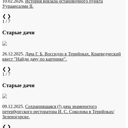
10.02.2026.
История вокзала остановочного пункта
Уураансалми II.
❮
❯
1 / 7
Старые дачи
26.12.2025.
Дача Г. Б. Воссидло в Терийоках. Краеведческий
квест "Найди дачу по картинке".
❮
❯
1 / 7
Старые дачи
09.12.2025.
Сохранившаяся (!) дача знаменитого
петербургского ресторатора И. С. Соколова в Терийоках/
Зеленогорске.
❮
❯