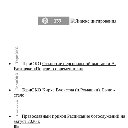
Да, мы память человечества, и поэтому мы в конце концов непременно
победим.» ― Рэй Брэдбери, 451° по Фаренгейту
133
© terijoki.spb.ru | terijoki.org 2000-2026 Использование материалов сайта в коммерческих целях без
письменного разрешения
администрации сайта
не допускается.
ТериОКО
Открытие персональной выставки А.
Визиряко «Портрет современника»
ТериОКО
Кирха Вуоксела (п.Ромашки). Было -
стало
Православный приход
Расписание богослужений на
август 2026 г.