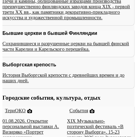
Печи и камины, облицованные изразцами производства
преимущественно финляндских заводов конца XIX - первой
трети XX вв., как памятники декоративно-прикладного
искусства и художественной промышленности.
Бывшие церкви в бывшей Финляндии
Сохранившиеся и разрушенные церкви на бывшей финской
части Карелии и Карельского перешейка.
Выборгская крепость
История Выборгской крепости с древнейших времен и до
наших дней.
Городские события, культура, отдых
ТериОКО
События
01.08.2026. Открытие
XIX Музыкально-
персональной выставки А.
поэтический фестиваль «В
Визиряко «Портрет
сторону Выборга». 15-23