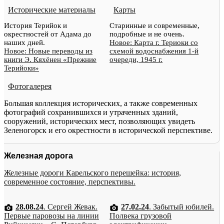
Исторические материалы
Карты
История Терийок и
Старинные и современные,
окрестностей от Адама до
подробные и не очень.
наших дней.
Новое: Карта г. Териоки со
Новое: Новые переводы из
схемой водоснабжения 1-й
книги Э. Кяхёнен «Прежние
очереди, 1945 г.
Терийоки»
Фотогалерея
Большая коллекция исторических, а также современных
фотографий сохранившихся и утраченных зданий,
сооружений, исторических мест, позволяющих увидеть
Зеленогорск и его окрестности в исторической перспективе.
Железная дорога
Железные дороги Карельского перешейка: история,
современное состояние, перспективы.
28.08.24
. Сергей Жевак.
27.02.24
. Забытый юбилей.
Первые паровозы на линии
Полвека грузовой