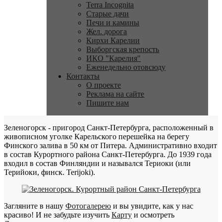
Terra Incognita
Старые дачи
Печи и камины
Жел. дорога
Кирхи Карелии
Выборгская крепость
ИКО "Карелия"
Еженедельно отовсюду
Контакты
О проекте
Реклама на сайте
Пишите нам
Зеленогорск - пригород Санкт-Петербурга, расположенный в
живописном уголке Карельского перешейка на берегу
Финского залива в 50 км от Питера. Административно входит
в состав Курортного района Санкт-Петербурга. До 1939 года
входил в состав Финляндии и назывался Териоки (или
Терийоки, финск. Terijoki).
Загляните в нашу
Фотогалерею
и вы увидите, как у нас
красиво! И не забудьте изучить
Карту
и осмотреть