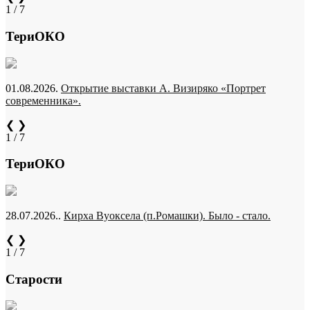
1 / 7
ТериОКО
01.08.2026.
Открытие выставки А. Визиряко «Портрет
современника».
❮
❯
1 / 7
ТериОКО
28.07.2026..
Кирха Вуоксела (п.Ромашки). Было - стало.
❮
❯
1 / 7
Старости