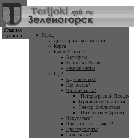
::Главная
Город
страница
Достопримечательности
Карта
Как добраться?
Автобусы
Карта автобусов
Разные карты
Где?
Куда звонить?
Где поесть?
Что почитать?
«Петербургский Посад»
Терийокские старости
Электр. библиотека
«По Случаю» (архив)
Искупаться?
Покататься на лыжах?
Где отдохнуть?
Развлечься?