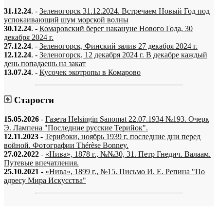
31.12.24
. -
Зеленогорск 31.12.2024. Встречаем Новый Год под
успокаивающий шум морской волны
30.12.24
. -
Комаровский берег накануне Нового Года, 30
декабря 2024 г.
27.12.24
. -
Зеленогорск, Финский залив 27 декабря 2024 г.
12.12.24
. -
Зеленогорск, 12 декабря 2024 г. В декабре каждый
день попадаешь на закат
13.07.24
. -
Кусочек экотропы в Комарово
Старости
15.05.2026
-
Газета Helsingin Sanomat 22.07.1934 №193. Очерк
Э. Лампена "Последние русские Терийок".
12.11.2023
-
Терийоки, ноябрь 1939 г, последние дни перед
войной. Фотографии Thérèse Bonney.
27.02.2022
-
«Нива», 1878 г., №№30, 31. Петр Гнедич. Валаам.
Путевые впечатления.
25.10.2021
-
«Нива», 1899 г., №15. Письмо И. Е. Репина "По
адресу Мира Искусства"
«…когда они спросят нас, что мы делаем, мы ответим: мы вспоминаем.