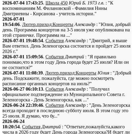
2026-07-04 17:43:25
.
Школа 450
Юрий Б. 1973 г.в.
: "К
воспоминаниям М. Филановской - Фамилия Нины
Дмитриевны - Кирсанова - учитель истории."
2026-07-01
19:54:06
.
Лютер.приход:Концерты
Александр
: "Юлия, добрый
день. Программа концертов на 3-5 июля уже опубликована на
этой страничке. Программа на ..."
2026-07-01 19:48:54
.
События
Александр
: "Дмитрий, я выше
Вам ответил. День Зеленогорска состоится и пройдет 25 июля
2026 г."
2026-07-01 15:09:56
.
События
Дмитрий
: "Я правильно
понимаю,что в этом году День города будет 25 июля? Или он
не состоится?"
2026-07-01 11:08:39
.
Лютер.приход:Концерты
Юлия
: "Добрый
день. Подскажите, пожалуйста, где можно посмотреть
расписание органных концертов на июль?"
2026-06-27 06:10:13
.
События
Александр
: "Получил
официальное подтверждение из Муниципального Совета г.
Зеленогорска - День Зеленогорска, как ..."
2026-06-24 22:39:46
.
События
Александр
: "День Зеленогорска
всегда проходит в последнюю субботу июля. В этом году это
25 июля. Я думаю, что бу..."
2026-06-24
18:20:54
.
События
Дмитрий
: "Ответьте,пожалуйста,какого
числа в 2026 году будет День города Зеленогорска?И будет ли