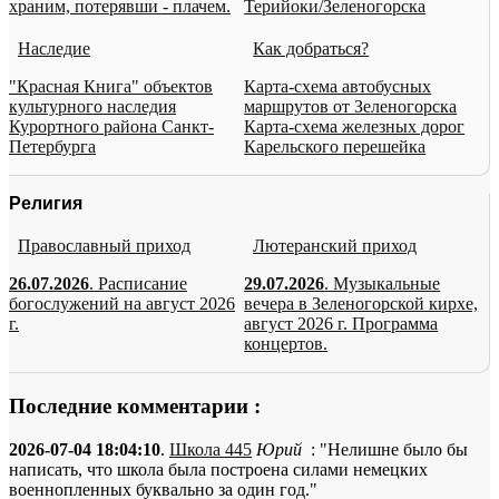
храним, потерявши - плачем.
Терийоки/Зеленогорска
Наследие
Как добраться?
"Красная Книга" объектов
Карта-схема автобусных
культурного наследия
маршрутов от Зеленогорска
Курортного района Санкт-
Карта-схема железных дорог
Петербурга
Карельского перешейка
Религия
Православный приход
Лютеранский приход
26.07.2026
. Расписание
29.07.2026
. Музыкальные
богослужений на август 2026
вечера в Зеленогорской кирхе,
г.
август 2026 г. Программа
концертов.
Последние комментарии :
2026-07-04 18:04:10
.
Школа 445
Юрий
: "Нелишне было бы
написать, что школа была построена силами немецких
военнопленных буквально за один год."