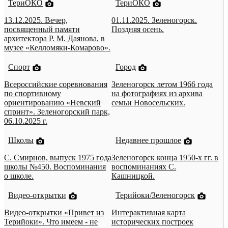
ТериОКО
ТериОКО
13.12.2025. Вечер,
01.11.2025. Зеленогорск.
посвященный памяти
Поздняя осень.
архитектора Р. М. Даянова, в
музее «Келломяки-Комарово».
Спорт
Город
Всероссийские соревнования
Зеленогорск летом 1966 года
по спортивному
на фотографиях из архива
ориентированию «Невский
семьи Новосельских.
спринт». Зеленогорский парк,
06.10.2025 г.
Школы
Недавнее прошлое
С. Смирнов, выпуск 1975 года
Зеленогорск конца 1950-х гг. в
школы №450. Воспоминания
воспоминаниях С.
о школе.
Кашницкой.
Видео-открытки
Терийоки/Зеленогорск
Видео-открытки «Привет из
Интерактивная карта
Терийоки». Что имеем - не
исторических построек