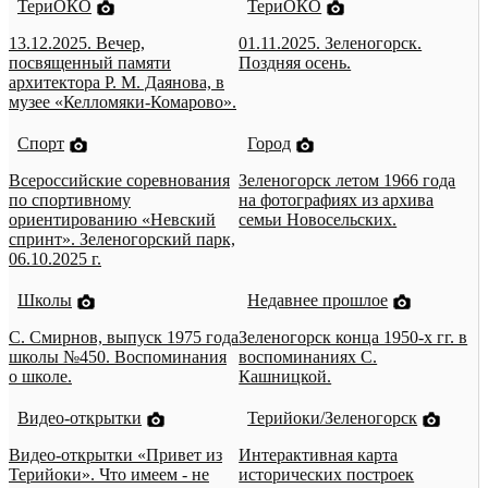
ТериОКО
ТериОКО
13.12.2025. Вечер,
01.11.2025. Зеленогорск.
посвященный памяти
Поздняя осень.
архитектора Р. М. Даянова, в
музее «Келломяки-Комарово».
Спорт
Город
Всероссийские соревнования
Зеленогорск летом 1966 года
по спортивному
на фотографиях из архива
ориентированию «Невский
семьи Новосельских.
спринт». Зеленогорский парк,
06.10.2025 г.
Школы
Недавнее прошлое
С. Смирнов, выпуск 1975 года
Зеленогорск конца 1950-х гг. в
школы №450. Воспоминания
воспоминаниях С.
о школе.
Кашницкой.
Видео-открытки
Терийоки/Зеленогорск
Видео-открытки «Привет из
Интерактивная карта
Терийоки». Что имеем - не
исторических построек