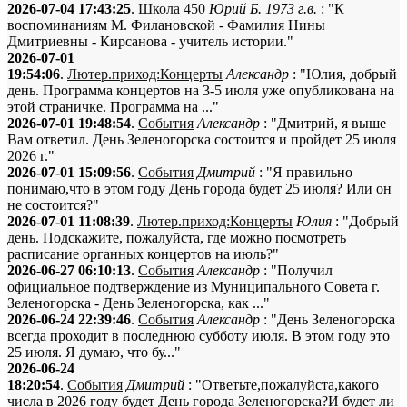
2026-07-04 17:43:25
.
Школа 450
Юрий Б. 1973 г.в.
: "К
воспоминаниям М. Филановской - Фамилия Нины
Дмитриевны - Кирсанова - учитель истории."
2026-07-01
19:54:06
.
Лютер.приход:Концерты
Александр
: "Юлия, добрый
день. Программа концертов на 3-5 июля уже опубликована на
этой страничке. Программа на ..."
2026-07-01 19:48:54
.
События
Александр
: "Дмитрий, я выше
Вам ответил. День Зеленогорска состоится и пройдет 25 июля
2026 г."
2026-07-01 15:09:56
.
События
Дмитрий
: "Я правильно
понимаю,что в этом году День города будет 25 июля? Или он
не состоится?"
2026-07-01 11:08:39
.
Лютер.приход:Концерты
Юлия
: "Добрый
день. Подскажите, пожалуйста, где можно посмотреть
расписание органных концертов на июль?"
2026-06-27 06:10:13
.
События
Александр
: "Получил
официальное подтверждение из Муниципального Совета г.
Зеленогорска - День Зеленогорска, как ..."
2026-06-24 22:39:46
.
События
Александр
: "День Зеленогорска
всегда проходит в последнюю субботу июля. В этом году это
25 июля. Я думаю, что бу..."
2026-06-24
18:20:54
.
События
Дмитрий
: "Ответьте,пожалуйста,какого
числа в 2026 году будет День города Зеленогорска?И будет ли