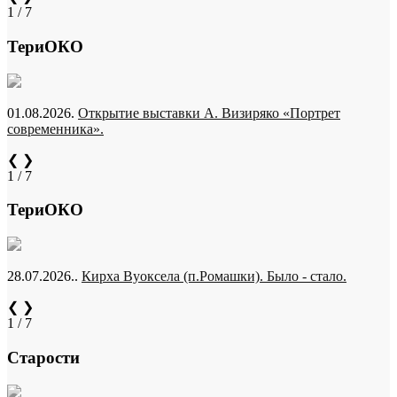
1 / 7
ТериОКО
01.08.2026.
Открытие выставки А. Визиряко «Портрет
современника».
❮
❯
1 / 7
ТериОКО
28.07.2026..
Кирха Вуоксела (п.Ромашки). Было - стало.
❮
❯
1 / 7
Старости