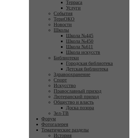
Терраса
Услуги
События
ТериОКО
Новости
Школы
Школа №445
Школа №450
Школа №611
Школа искусств
Библиотеки
Городская библиотека
Детская библиотека
Здравоохранение
Спорт
Искусство
Православный приход
Лютеранский приход
Общество и власть
Доска позора
Зел-ТВ
Форум
Фотогалерея
Тематические разделы
История