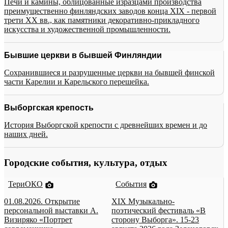
Печи и камины, облицованные изразцами производства
преимущественно финляндских заводов конца XIX - первой
трети XX вв., как памятники декоративно-прикладного
искусства и художественной промышленности.
Бывшие церкви в бывшей Финляндии
Сохранившиеся и разрушенные церкви на бывшей финской
части Карелии и Карельского перешейка.
Выборгская крепость
История Выборгской крепости с древнейших времен и до
наших дней.
Городские события, культура, отдых
ТериОКО
События
01.08.2026. Открытие
XIX Музыкально-
персональной выставки А.
поэтический фестиваль «В
Визиряко «Портрет
сторону Выборга». 15-23