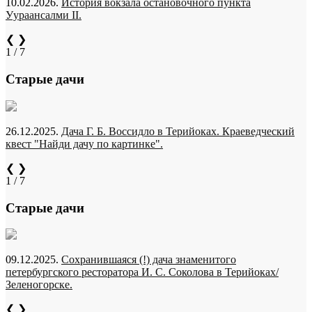
10.02.2026.
История вокзала остановочного пункта
Уураансалми II.
❮
❯
1 / 7
Старые дачи
26.12.2025.
Дача Г. Б. Воссидло в Терийоках. Краеведческий
квест "Найди дачу по картинке".
❮
❯
1 / 7
Старые дачи
09.12.2025.
Сохранившаяся (!) дача знаменитого
петербургского ресторатора И. С. Соколова в Терийоках/
Зеленогорске.
❮
❯