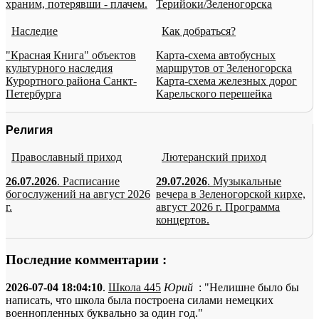
храним, потерявши - плачем.
Терийоки/Зеленогорска
Наследие
Как добраться?
"Красная Книга" объектов
Карта-схема автобусных
культурного наследия
маршрутов от Зеленогорска
Курортного района Санкт-
Карта-схема железных дорог
Петербурга
Карельского перешейка
Религия
Православный приход
Лютеранский приход
26.07.2026
. Расписание
29.07.2026
. Музыкальные
богослужений на август 2026
вечера в Зеленогорской кирхе,
г.
август 2026 г. Программа
концертов.
Последние комментарии :
2026-07-04 18:04:10
.
Школа 445
Юрий
: "Нелишне было бы
написать, что школа была построена силами немецких
военнопленных буквально за один год."