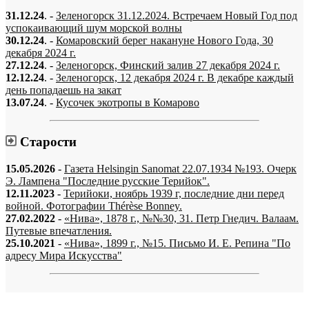
31.12.24
. -
Зеленогорск 31.12.2024. Встречаем Новый Год под
успокаивающий шум морской волны
30.12.24
. -
Комаровский берег накануне Нового Года, 30
декабря 2024 г.
27.12.24
. -
Зеленогорск, Финский залив 27 декабря 2024 г.
12.12.24
. -
Зеленогорск, 12 декабря 2024 г. В декабре каждый
день попадаешь на закат
13.07.24
. -
Кусочек экотропы в Комарово
Старости
15.05.2026
-
Газета Helsingin Sanomat 22.07.1934 №193. Очерк
Э. Лампена "Последние русские Терийок".
12.11.2023
-
Терийоки, ноябрь 1939 г, последние дни перед
войной. Фотографии Thérèse Bonney.
27.02.2022
-
«Нива», 1878 г., №№30, 31. Петр Гнедич. Валаам.
Путевые впечатления.
25.10.2021
-
«Нива», 1899 г., №15. Письмо И. Е. Репина "По
адресу Мира Искусства"
«…когда они спросят нас, что мы делаем, мы ответим: мы вспоминаем.