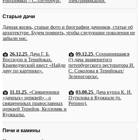
Рийхимяки – С.-Петербург.
электрификации.
Старые дачи
Дачная жизнь, старые фото и биографии дачников, статьи об
архитектуре. Будем помнить, чтобы следующие поколения не
забыли нас.
26.12.25
. Дача Г. Б.
09.12.25
. Сохранившаяся
Воссидло в Терийоках.
(!) дача знаменитого
Краеведческий квест «Найди
петербургского ресторатора И.
дачу по картинке».
С. Соколова в Терийоках/
Зеленогорске.
11.11.25
. «Священники
03.08.25
. Дача купца К. И.
«дачных» церквей» - о
Путилова в Куоккале (п.
священниках православных
Репино).
церквей Терийок, Келломяк и
Куоккалы.
Печи и камины