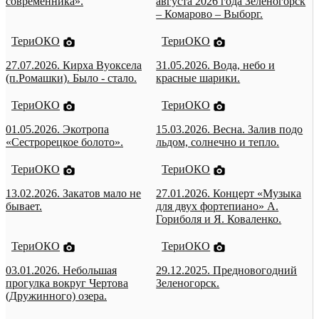
современника».
августа 2026 года Зеленогорск
– Комарово – Выборг.
ТериОКО
ТериОКО
27.07.2026. Кирха Вуоксела
31.05.2026. Вода, небо и
(п.Ромашки). Было - стало.
красные шарики.
ТериОКО
ТериОКО
01.05.2026. Экотропа
15.03.2026. Весна. Залив подо
«Сестрорецкое болото».
льдом, солнечно и тепло.
ТериОКО
ТериОКО
13.02.2026. Закатов мало не
27.01.2026. Концерт «Музыка
бывает.
для двух фортепиано» А.
Гориболя и Я. Коваленко.
ТериОКО
ТериОКО
03.01.2026. Небольшая
29.12.2025. Предновогодний
прогулка вокруг Чертова
Зеленогорск.
(Дружинного) озера.