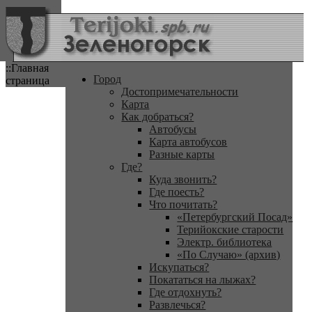
::Главная
Город
страница
Достопримечательности
Карта
Как добраться?
Автобусы
Карта автобусов
Разные карты
Где?
Куда звонить?
Где поесть?
Что почитать?
«Петербургский Посад»
Терийокские старости
Электр. библиотека
«По Случаю» (архив)
Искупаться?
Покататься на лыжах?
Где отдохнуть?
Развлечься?