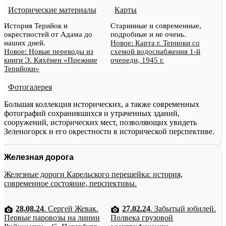
Исторические материалы
Карты
История Терийок и
Старинные и современные,
окрестностей от Адама до
подробные и не очень.
наших дней.
Новое: Карта г. Териоки со
Новое: Новые переводы из
схемой водоснабжения 1-й
книги Э. Кяхёнен «Прежние
очереди, 1945 г.
Терийоки»
Фотогалерея
Большая коллекция исторических, а также современных
фотографий сохранившихся и утраченных зданий,
сооружений, исторических мест, позволяющих увидеть
Зеленогорск и его окрестности в исторической перспективе.
Железная дорога
Железные дороги Карельского перешейка: история,
современное состояние, перспективы.
28.08.24
. Сергей Жевак.
27.02.24
. Забытый юбилей.
Первые паровозы на линии
Полвека грузовой