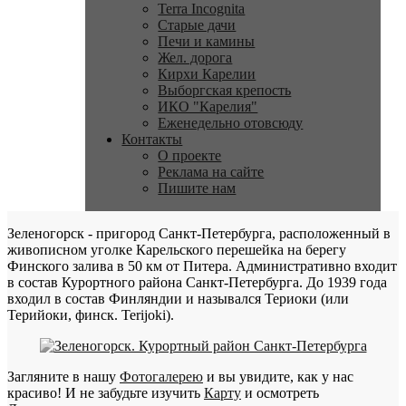
Terra Incognita
Старые дачи
Печи и камины
Жел. дорога
Кирхи Карелии
Выборгская крепость
ИКО "Карелия"
Еженедельно отовсюду
Контакты
О проекте
Реклама на сайте
Пишите нам
Зеленогорск - пригород Санкт-Петербурга, расположенный в
живописном уголке Карельского перешейка на берегу
Финского залива в 50 км от Питера. Административно входит
в состав Курортного района Санкт-Петербурга. До 1939 года
входил в состав Финляндии и назывался Териоки (или
Терийоки, финск. Terijoki).
Загляните в нашу
Фотогалерею
и вы увидите, как у нас
красиво! И не забудьте изучить
Карту
и осмотреть