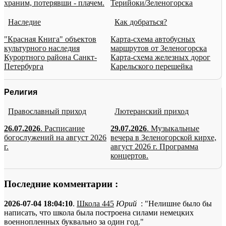
храним, потерявши - плачем.
Терийоки/Зеленогорска
Наследие
Как добраться?
"Красная Книга" объектов
Карта-схема автобусных
культурного наследия
маршрутов от Зеленогорска
Курортного района Санкт-
Карта-схема железных дорог
Петербурга
Карельского перешейка
Религия
Православный приход
Лютеранский приход
26.07.2026
. Расписание
29.07.2026
. Музыкальные
богослужений на август 2026
вечера в Зеленогорской кирхе,
г.
август 2026 г. Программа
концертов.
Последние комментарии :
2026-07-04 18:04:10
.
Школа 445
Юрий
: "Нелишне было бы
написать, что школа была построена силами немецких
военнопленных буквально за один год."