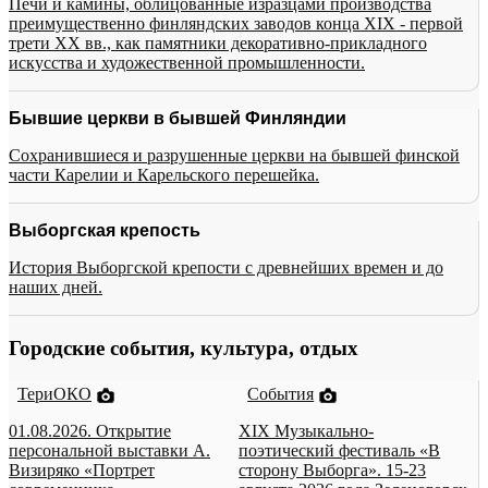
Печи и камины, облицованные изразцами производства
преимущественно финляндских заводов конца XIX - первой
трети XX вв., как памятники декоративно-прикладного
искусства и художественной промышленности.
Бывшие церкви в бывшей Финляндии
Сохранившиеся и разрушенные церкви на бывшей финской
части Карелии и Карельского перешейка.
Выборгская крепость
История Выборгской крепости с древнейших времен и до
наших дней.
Городские события, культура, отдых
ТериОКО
События
01.08.2026. Открытие
XIX Музыкально-
персональной выставки А.
поэтический фестиваль «В
Визиряко «Портрет
сторону Выборга». 15-23