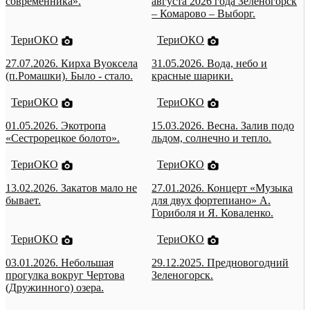
современника».
августа 2026 года Зеленогорск
– Комарово – Выборг.
ТериОКО
ТериОКО
27.07.2026. Кирха Вуоксела
31.05.2026. Вода, небо и
(п.Ромашки). Было - стало.
красные шарики.
ТериОКО
ТериОКО
01.05.2026. Экотропа
15.03.2026. Весна. Залив подо
«Сестрорецкое болото».
льдом, солнечно и тепло.
ТериОКО
ТериОКО
13.02.2026. Закатов мало не
27.01.2026. Концерт «Музыка
бывает.
для двух фортепиано» А.
Гориболя и Я. Коваленко.
ТериОКО
ТериОКО
03.01.2026. Небольшая
29.12.2025. Предновогодний
прогулка вокруг Чертова
Зеленогорск.
(Дружинного) озера.