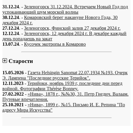
31.12.24
. -
Зеленогорск 31.12.2024. Встречаем Новый Год под
успокаивающий шум морской волны
30.12.24
. -
Комаровский берег накануне Нового Года, 30
декабря 2024 г.
27.12.24
. -
Зеленогорск, Финский залив 27 декабря 2024 г.
12.12.24
. -
Зеленогорск, 12 декабря 2024 г. В декабре каждый
день попадаешь на закат
13.07.24
. -
Кусочек экотропы в Комарово
Старости
15.05.2026
-
Газета Helsingin Sanomat 22.07.1934 №193. Очерк
Э. Лампена "Последние русские Терийок".
12.11.2023
-
Терийоки, ноябрь 1939 г, последние дни перед
войной. Фотографии Thérèse Bonney.
27.02.2022
-
«Нива», 1878 г., №№30, 31. Петр Гнедич. Валаам.
Путевые впечатления.
25.10.2021
-
«Нива», 1899 г., №15. Письмо И. Е. Репина "По
адресу Мира Искусства"
«…когда они спросят нас, что мы делаем, мы ответим: мы вспоминаем.