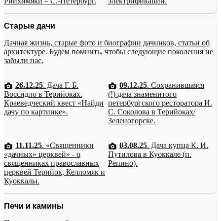
Рийхимяки – С.-Петербург.
электрификации.
Старые дачи
Дачная жизнь, старые фото и биографии дачников, статьи об
архитектуре. Будем помнить, чтобы следующие поколения не
забыли нас.
26.12.25
. Дача Г. Б.
09.12.25
. Сохранившаяся
Воссидло в Терийоках.
(!) дача знаменитого
Краеведческий квест «Найди
петербургского ресторатора И.
дачу по картинке».
С. Соколова в Терийоках/
Зеленогорске.
11.11.25
. «Священники
03.08.25
. Дача купца К. И.
«дачных» церквей» - о
Путилова в Куоккале (п.
священниках православных
Репино).
церквей Терийок, Келломяк и
Куоккалы.
Печи и камины