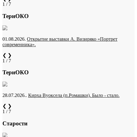
1 / 7
ТериОКО
01.08.2026.
Открытие выставки А. Визиряко «Портрет
современника».
❮
❯
1 / 7
ТериОКО
28.07.2026..
Кирха Вуоксела (п.Ромашки). Было - стало.
❮
❯
1 / 7
Старости