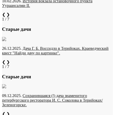
10.02.2026.
История вокзала остановочного пункта
Уураансалми II.
❮
❯
1 / 7
Старые дачи
26.12.2025.
Дача Г. Б. Воссидло в Терийоках. Краеведческий
квест "Найди дачу по картинке".
❮
❯
1 / 7
Старые дачи
09.12.2025.
Сохранившаяся (!) дача знаменитого
петербургского ресторатора И. С. Соколова в Терийоках/
Зеленогорске.
❮
❯