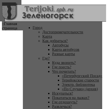
::Главная
Город
страница
Достопримечательности
Карта
Как добраться?
Автобусы
Карта автобусов
Разные карты
Где?
Куда звонить?
Где поесть?
Что почитать?
«Петербургский Посад»
Терийокские старости
Электр. библиотека
«По Случаю» (архив)
Искупаться?
Покататься на лыжах?
Где отдохнуть?
Развлечься?