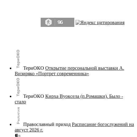
Да, мы память человечества, и поэтому мы в конце концов непременно
победим.» ― Рэй Брэдбери, 451° по Фаренгейту
96
© terijoki.spb.ru | terijoki.org 2000-2026 Использование материалов сайта в коммерческих целях без
письменного разрешения
администрации сайта
не допускается.
ТериОКО
Открытие персональной выставки А.
Визиряко «Портрет современника»
ТериОКО
Кирха Вуоксела (п.Ромашки). Было -
стало
Православный приход
Расписание богослужений на
август 2026 г.