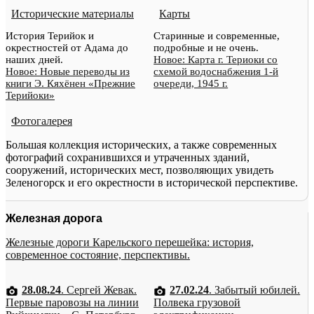
Исторические материалы
Карты
История Терийок и
Старинные и современные,
окрестностей от Адама до
подробные и не очень.
наших дней.
Новое: Карта г. Териоки со
Новое: Новые переводы из
схемой водоснабжения 1-й
книги Э. Кяхёнен «Прежние
очереди, 1945 г.
Терийоки»
Фотогалерея
Большая коллекция исторических, а также современных
фотографий сохранившихся и утраченных зданий,
сооружений, исторических мест, позволяющих увидеть
Зеленогорск и его окрестности в исторической перспективе.
Железная дорога
Железные дороги Карельского перешейка: история,
современное состояние, перспективы.
28.08.24
. Сергей Жевак.
27.02.24
. Забытый юбилей.
Первые паровозы на линии
Полвека грузовой