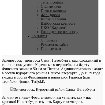
Terra Incognita
Старые дачи
Печи и камины
Жел. дорога
Кирхи Карелии
Выборгская крепость
ИКО "Карелия"
Еженедельно отовсюду
Контакты
О проекте
Реклама на сайте
Пишите нам
Зеленогорск - пригород Санкт-Петербурга, расположенный в
живописном уголке Карельского перешейка на берегу
Финского залива в 50 км от Питера. Административно входит
в состав Курортного района Санкт-Петербурга. До 1939 года
входил в состав Финляндии и назывался Териоки (или
Терийоки, финск. Terijoki).
Загляните в нашу
Фотогалерею
и вы увидите, как у нас
красиво! И не забудьте изучить
Карту
и осмотреть