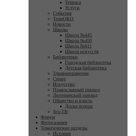
Терраса
Услуги
События
ТериОКО
Новости
Школы
Школа №445
Школа №450
Школа №611
Школа искусств
Библиотеки
Городская библиотека
Детская библиотека
Здравоохранение
Спорт
Искусство
Православный приход
Лютеранский приход
Общество и власть
Доска позора
Зел-ТВ
Форум
Фотогалерея
Тематические разделы
История