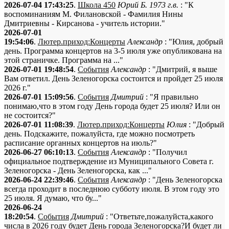
2026-07-04 17:43:25
.
Школа 450
Юрий Б. 1973 г.в.
: "К
воспоминаниям М. Филановской - Фамилия Нины
Дмитриевны - Кирсанова - учитель истории."
2026-07-01
19:54:06
.
Лютер.приход:Концерты
Александр
: "Юлия, добрый
день. Программа концертов на 3-5 июля уже опубликована на
этой страничке. Программа на ..."
2026-07-01 19:48:54
.
События
Александр
: "Дмитрий, я выше
Вам ответил. День Зеленогорска состоится и пройдет 25 июля
2026 г."
2026-07-01 15:09:56
.
События
Дмитрий
: "Я правильно
понимаю,что в этом году День города будет 25 июля? Или он
не состоится?"
2026-07-01 11:08:39
.
Лютер.приход:Концерты
Юлия
: "Добрый
день. Подскажите, пожалуйста, где можно посмотреть
расписание органных концертов на июль?"
2026-06-27 06:10:13
.
События
Александр
: "Получил
официальное подтверждение из Муниципального Совета г.
Зеленогорска - День Зеленогорска, как ..."
2026-06-24 22:39:46
.
События
Александр
: "День Зеленогорска
всегда проходит в последнюю субботу июля. В этом году это
25 июля. Я думаю, что бу..."
2026-06-24
18:20:54
.
События
Дмитрий
: "Ответьте,пожалуйста,какого
числа в 2026 году будет День города Зеленогорска?И будет ли