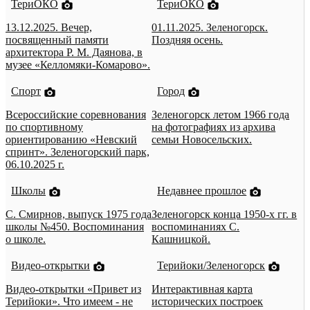
ТериОКО
ТериОКО
13.12.2025. Вечер,
01.11.2025. Зеленогорск.
посвященный памяти
Поздняя осень.
архитектора Р. М. Даянова, в
музее «Келломяки-Комарово».
Спорт
Город
Всероссийские соревнования
Зеленогорск летом 1966 года
по спортивному
на фотографиях из архива
ориентированию «Невский
семьи Новосельских.
спринт». Зеленогорский парк,
06.10.2025 г.
Школы
Недавнее прошлое
С. Смирнов, выпуск 1975 года
Зеленогорск конца 1950-х гг. в
школы №450. Воспоминания
воспоминаниях С.
о школе.
Кашницкой.
Видео-открытки
Терийоки/Зеленогорск
Видео-открытки «Привет из
Интерактивная карта
Терийоки». Что имеем - не
исторических построек