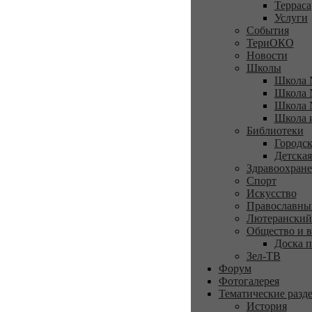
Терраса
Услуги
События
ТериОКО
Новости
Школы
Школа 
Школа 
Школа 
Школа 
Библиотеки
Городск
Детская
Здравоохран
Спорт
Искусство
Православны
Лютеранский
Общество и в
Доска п
Зел-ТВ
Форум
Фотогалерея
Тематические разд
История