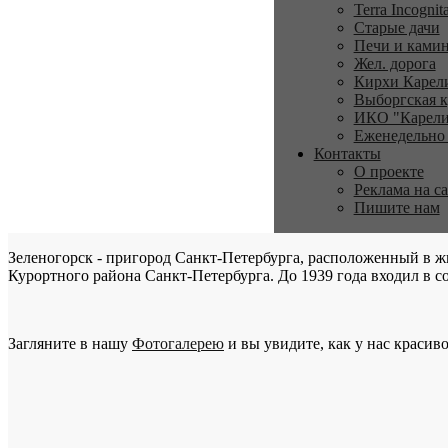
Terra Incognit
Старые дачи
Печи и ками
Жел. дорога
Кирхи Карел
Выборгская к
ИКО "Карели
Еженедельно
Контакты
О проекте
Реклама на с
Пишите нам
Зеленогорск - пригород Санкт-Петербурга, расположенный в ж
Курортного района Санкт-Петербурга. До 1939 года входил в со
Загляните в нашу
Фотогалерею
и вы увидите, как у нас красиво