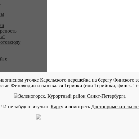
a
ны
ии
репость
я"
 отовсюду
айте
ивописном уголке Карельского перешейка на берегу Финского за
став Финляндии и назывался Териоки (или Терийоки, финск. Teri
! И не забудьте изучить
Карту
и осмотреть
Достопримечательнос