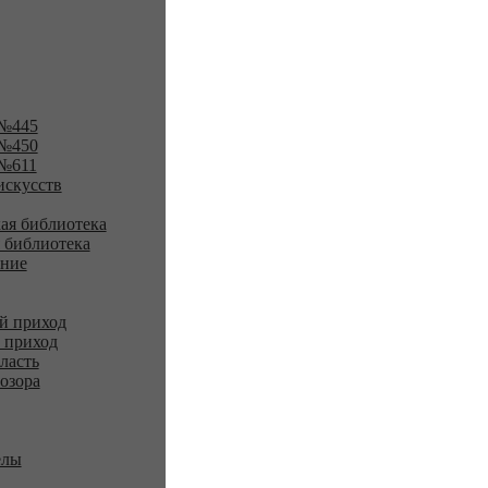
№445
№450
№611
искусств
ая библиотека
 библиотека
ение
й приход
 приход
ласть
озора
елы