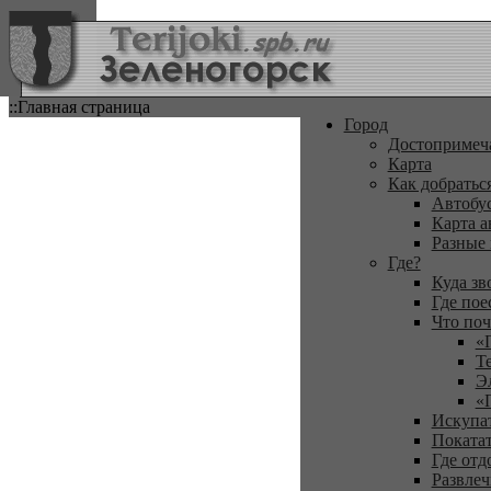
::Главная страница
Город
Достопримеч
Карта
Как добратьс
Автобу
Карта а
Разные
Где?
Куда зв
Где пое
Что поч
«
Т
Э
«
Искупа
Покатат
Где отд
Развлеч