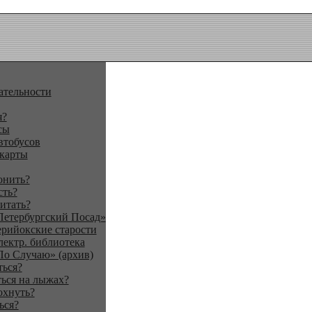
ательности
я?
сы
втобусов
 карты
онить?
сть?
итать?
Петербургский Посад»
ерийокские старости
лектр. библиотека
По Случаю» (архив)
ться?
ься на лыжах?
охнуть?
ься?