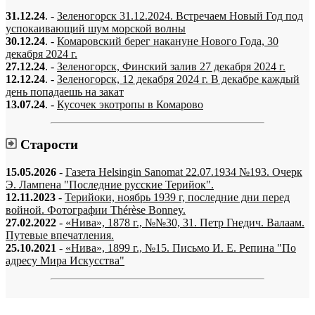
31.12.24
. -
Зеленогорск 31.12.2024. Встречаем Новый Год под
успокаивающий шум морской волны
30.12.24
. -
Комаровский берег накануне Нового Года, 30
декабря 2024 г.
27.12.24
. -
Зеленогорск, Финский залив 27 декабря 2024 г.
12.12.24
. -
Зеленогорск, 12 декабря 2024 г. В декабре каждый
день попадаешь на закат
13.07.24
. -
Кусочек экотропы в Комарово
Старости
15.05.2026
-
Газета Helsingin Sanomat 22.07.1934 №193. Очерк
Э. Лампена "Последние русские Терийок".
12.11.2023
-
Терийоки, ноябрь 1939 г, последние дни перед
войной. Фотографии Thérèse Bonney.
27.02.2022
-
«Нива», 1878 г., №№30, 31. Петр Гнедич. Валаам.
Путевые впечатления.
25.10.2021
-
«Нива», 1899 г., №15. Письмо И. Е. Репина "По
адресу Мира Искусства"
«…когда они спросят нас, что мы делаем, мы ответим: мы вспоминаем.