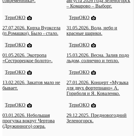
современника».
августа 2026 года Зеленогорск
– Комарово – Выборг.
ТериОКО
ТериОКО
27.07.2026. Кирха Вуоксела
31.05.2026. Вода, небо и
(п.Ромашки). Было - стало.
красные шарики.
ТериОКО
ТериОКО
01.05.2026. Экотропа
15.03.2026. Весна. Залив подо
«Сестрорецкое болото».
льдом, солнечно и тепло.
ТериОКО
ТериОКО
13.02.2026. Закатов мало не
27.01.2026. Концерт «Музыка
бывает.
для двух фортепиано» А.
Гориболя и Я. Коваленко.
ТериОКО
ТериОКО
03.01.2026. Небольшая
29.12.2025. Предновогодний
прогулка вокруг Чертова
Зеленогорск.
(Дружинного) озера.