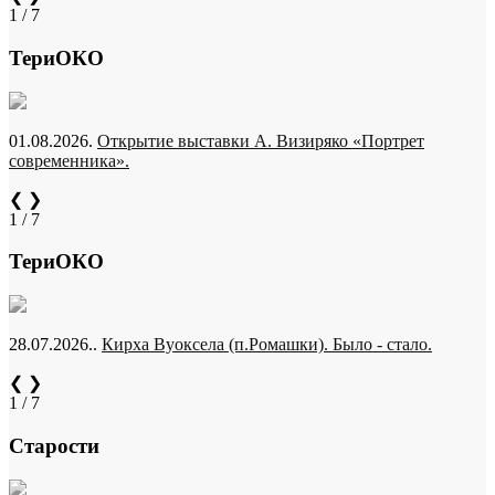
1 / 7
ТериОКО
01.08.2026.
Открытие выставки А. Визиряко «Портрет
современника».
❮
❯
1 / 7
ТериОКО
28.07.2026..
Кирха Вуоксела (п.Ромашки). Было - стало.
❮
❯
1 / 7
Старости