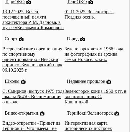
ТериОКО
ТериОКО
13.12.2025. Вечер,
01.11.2025. Зеленогорск.
посвященный памяти
Поздняя осень.
архитектора Р. М. Даянова, в
музее «Келломяки-Комарово».
Спорт
Город
Всероссийские соревнования
Зеленогорск летом 1966 года
по спортивному
на фотографиях из архива
ориентированию «Невский
семьи Новосельских.
спринт». Зеленогорский парк,
06.10.2025 г.
Школы
Недавнее прошлое
С. Смирнов, выпуск 1975 года
Зеленогорск конца 1950-х гг. в
школы №450. Воспоминания
воспоминаниях С.
о школе.
Кашницкой.
Видео-открытки
Терийоки/Зеленогорск
Видео-открытки «Привет из
Интерактивная карта
Терийоки». Что имеем - не
исторических построек