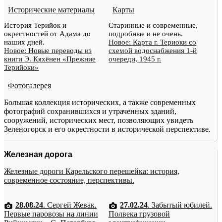
Исторические материалы
Карты
История Терийок и
Старинные и современные,
окрестностей от Адама до
подробные и не очень.
наших дней.
Новое: Карта г. Териоки со
Новое: Новые переводы из
схемой водоснабжения 1-й
книги Э. Кяхёнен «Прежние
очереди, 1945 г.
Терийоки»
Фотогалерея
Большая коллекция исторических, а также современных
фотографий сохранившихся и утраченных зданий,
сооружений, исторических мест, позволяющих увидеть
Зеленогорск и его окрестности в исторической перспективе.
Железная дорога
Железные дороги Карельского перешейка: история,
современное состояние, перспективы.
28.08.24
. Сергей Жевак.
27.02.24
. Забытый юбилей.
Первые паровозы на линии
Полвека грузовой