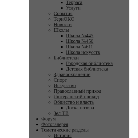
Терраса
Услуги
События
ТериОКО
Новости
Школы
Школа №445
Школа №450
Школа №611
Школа искусств
Библиотеки
Городская библиотека
Детская библиотека
Здравоохранение
Спорт
Искусство
Православный приход
Лютеранский приход
Общество и власть
Доска позора
Зел-ТВ
Форум
Фотогалерея
Тематические разделы
История