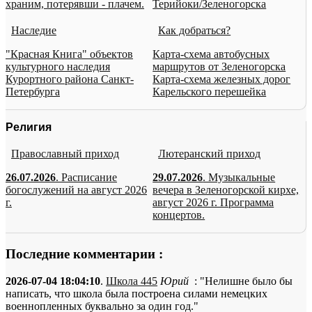
храним, потерявши - плачем.
Терийоки/Зеленогорска
Наследие
Как добраться?
"Красная Книга" объектов
Карта-схема автобусных
культурного наследия
маршрутов от Зеленогорска
Курортного района Санкт-
Карта-схема железных дорог
Петербурга
Карельского перешейка
Религия
Православный приход
Лютеранский приход
26.07.2026
. Расписание
29.07.2026
. Музыкальные
богослужений на август 2026
вечера в Зеленогорской кирхе,
г.
август 2026 г. Программа
концертов.
Последние комментарии :
2026-07-04 18:04:10
.
Школа 445
Юрий
: "Нелишне было бы
написать, что школа была построена силами немецких
военнопленных буквально за один год."