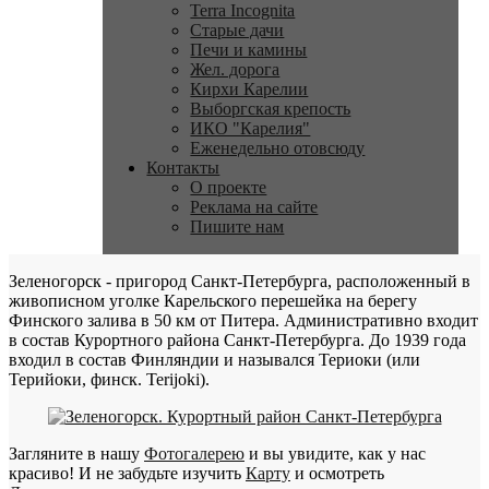
Terra Incognita
Старые дачи
Печи и камины
Жел. дорога
Кирхи Карелии
Выборгская крепость
ИКО "Карелия"
Еженедельно отовсюду
Контакты
О проекте
Реклама на сайте
Пишите нам
Зеленогорск - пригород Санкт-Петербурга, расположенный в
живописном уголке Карельского перешейка на берегу
Финского залива в 50 км от Питера. Административно входит
в состав Курортного района Санкт-Петербурга. До 1939 года
входил в состав Финляндии и назывался Териоки (или
Терийоки, финск. Terijoki).
Загляните в нашу
Фотогалерею
и вы увидите, как у нас
красиво! И не забудьте изучить
Карту
и осмотреть