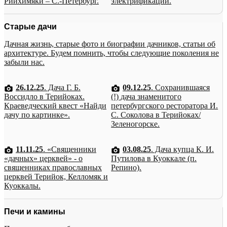
Рийхимяки – С.-Петербург.
электрификации.
Старые дачи
Дачная жизнь, старые фото и биографии дачников, статьи об
архитектуре. Будем помнить, чтобы следующие поколения не
забыли нас.
26.12.25
. Дача Г. Б.
09.12.25
. Сохранившаяся
Воссидло в Терийоках.
(!) дача знаменитого
Краеведческий квест «Найди
петербургского ресторатора И.
дачу по картинке».
С. Соколова в Терийоках/
Зеленогорске.
11.11.25
. «Священники
03.08.25
. Дача купца К. И.
«дачных» церквей» - о
Путилова в Куоккале (п.
священниках православных
Репино).
церквей Терийок, Келломяк и
Куоккалы.
Печи и камины