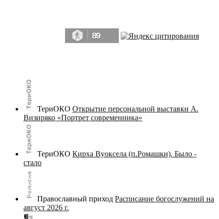
Да, мы память человечества, и поэтому мы в конце концов непременно
победим.» ― Рэй Брэдбери, 451° по Фаренгейту
89
© terijoki.spb.ru | terijoki.org 2000-2026 Использование материалов сайта в коммерческих целях без
письменного разрешения
администрации сайта
не допускается.
ТериОКО
Открытие персональной выставки А.
Визиряко «Портрет современника»
ТериОКО
Кирха Вуоксела (п.Ромашки). Было -
стало
Православный приход
Расписание богослужений на
август 2026 г.