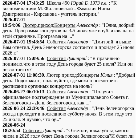
2026-07-04 17:43:25
.
Школа 450
Юрий Б. 1973 г.в.
: "К
воспоминаниям М. Филановской - Фамилия Нины
Дмитриевны - Кирсанова - учитель истории."
2026-07-01
19:54:06
.
Лютер.приход:Концерты
Александр
: "Юлия, добрый
день. Программа концертов на 3-5 июля уже опубликована на
этой страничке. Программа на ..."
2026-07-01 19:48:54
.
События
Александр
: "Дмитрий, я выше
Вам ответил. День Зеленогорска состоится и пройдет 25 июля
2026 г."
2026-07-01 15:09:56
.
События
Дмитрий
: "Я правильно
понимаю,что в этом году День города будет 25 июля? Или он
не состоится?"
2026-07-01 11:08:39
.
Лютер.приход:Концерты
Юлия
: "Добрый
день. Подскажите, пожалуйста, где можно посмотреть
расписание органных концертов на июль?"
2026-06-27 06:10:13
.
События
Александр
: "Получил
официальное подтверждение из Муниципального Совета г.
Зеленогорска - День Зеленогорска, как ..."
2026-06-24 22:39:46
.
События
Александр
: "День Зеленогорска
всегда проходит в последнюю субботу июля. В этом году это
25 июля. Я думаю, что бу..."
2026-06-24
18:20:54
.
События
Дмитрий
: "Ответьте,пожалуйста,какого
числа в 2026 году будет День города Зеленогорска?И будет ли