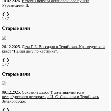
10.02.2026.
История вокзала остановочного пункта
Уураансалми II.
❮
❯
1 / 7
Старые дачи
26.12.2025.
Дача Г. Б. Воссидло в Терийоках. Краеведческий
квест "Найди дачу по картинке".
❮
❯
1 / 7
Старые дачи
09.12.2025.
Сохранившаяся (!) дача знаменитого
петербургского ресторатора И. С. Соколова в Терийоках/
Зеленогорске.
❮
❯