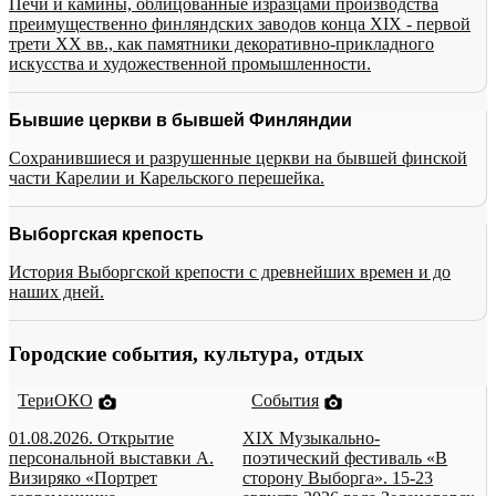
Печи и камины, облицованные изразцами производства
преимущественно финляндских заводов конца XIX - первой
трети XX вв., как памятники декоративно-прикладного
искусства и художественной промышленности.
Бывшие церкви в бывшей Финляндии
Сохранившиеся и разрушенные церкви на бывшей финской
части Карелии и Карельского перешейка.
Выборгская крепость
История Выборгской крепости с древнейших времен и до
наших дней.
Городские события, культура, отдых
ТериОКО
События
01.08.2026. Открытие
XIX Музыкально-
персональной выставки А.
поэтический фестиваль «В
Визиряко «Портрет
сторону Выборга». 15-23