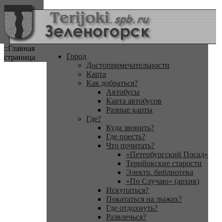
::Главная
Город
страница
Достопримечательности
Карта
Как добраться?
Автобусы
Карта автобусов
Разные карты
Где?
Куда звонить?
Где поесть?
Что почитать?
«Петербургский Посад»
Терийокские старости
Электр. библиотека
«По Случаю» (архив)
Искупаться?
Покататься на лыжах?
Где отдохнуть?
Развлечься?