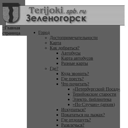
::Главная
Город
страница
Достопримечательности
Карта
Как добраться?
Автобусы
Карта автобусов
Разные карты
Где?
Куда звонить?
Где поесть?
Что почитать?
«Петербургский Посад»
Терийокские старости
Электр. библиотека
«По Случаю» (архив)
Искупаться?
Покататься на лыжах?
Где отдохнуть?
Развлечься?