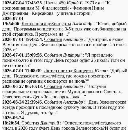
2026-07-04 17:43:25
.
Школа 450
Юрий Б. 1973 г.в.
: "К
воспоминаниям М. Филановской - Фамилия Нины
Дмитриевны - Кирсанова - учитель истории."
2026-07-01
19:54:06
.
Лютер.приход:Концерты
Александр
: "Юлия, добрый
день. Программа концертов на 3-5 июля уже опубликована на
этой страничке. Программа на ..."
2026-07-01 19:48:54
.
События
Александр
: "Дмитрий, я выше
Вам ответил. День Зеленогорска состоится и пройдет 25 июля
2026 г."
2026-07-01 15:09:56
.
События
Дмитрий
: "Я правильно
понимаю,что в этом году День города будет 25 июля? Или он
не состоится?"
2026-07-01 11:08:39
.
Лютер.приход:Концерты
Юлия
: "Добрый
день. Подскажите, пожалуйста, где можно посмотреть
расписание органных концертов на июль?"
2026-06-27 06:10:13
.
События
Александр
: "Получил
официальное подтверждение из Муниципального Совета г.
Зеленогорска - День Зеленогорска, как ..."
2026-06-24 22:39:46
.
События
Александр
: "День Зеленогорска
всегда проходит в последнюю субботу июля. В этом году это
25 июля. Я думаю, что бу..."
2026-06-24
18:20:54
.
События
Дмитрий
: "Ответьте,пожалуйста,какого
числа в 2026 году будет День города Зеленогорска?И будет ли