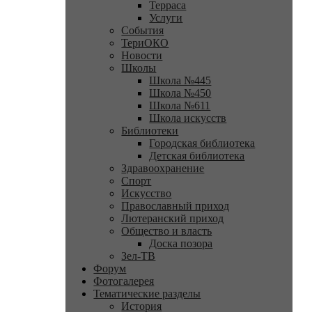
Терраса
Услуги
События
ТериОКО
Новости
Школы
Школа №445
Школа №450
Школа №611
Школа искусств
Библиотеки
Городская библиотека
Детская библиотека
Здравоохранение
Спорт
Искусство
Православный приход
Лютеранский приход
Общество и власть
Доска позора
Зел-ТВ
Форум
Фотогалерея
Тематические разделы
История