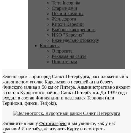
Terra Incognita
Старые дачи
Печи и камины
Жел. дорога
Кирхи Карелии
Выборгская крепость
ИКО "Карелия"
Еженедельно отовсюду
Контакты
О проекте
Реклама на сайте
Пишите нам
Зеленогорск - пригород Санкт-Петербурга, расположенный в
живописном уголке Карельского перешейка на берегу
Финского залива в 50 км от Питера. Административно входит
в состав Курортного района Санкт-Петербурга. До 1939 года
входил в состав Финляндии и назывался Териоки (или
Терийоки, финск. Terijoki).
Загляните в нашу
Фотогалерею
и вы увидите, как у нас
красиво! И не забудьте изучить
Карту
и осмотреть