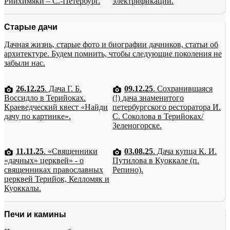
Рийхимяки – С.-Петербург.
электрификации.
Старые дачи
Дачная жизнь, старые фото и биографии дачников, статьи об
архитектуре. Будем помнить, чтобы следующие поколения не
забыли нас.
26.12.25
. Дача Г. Б.
09.12.25
. Сохранившаяся
Воссидло в Терийоках.
(!) дача знаменитого
Краеведческий квест «Найди
петербургского ресторатора И.
дачу по картинке».
С. Соколова в Терийоках/
Зеленогорске.
11.11.25
. «Священники
03.08.25
. Дача купца К. И.
«дачных» церквей» - о
Путилова в Куоккале (п.
священниках православных
Репино).
церквей Терийок, Келломяк и
Куоккалы.
Печи и камины