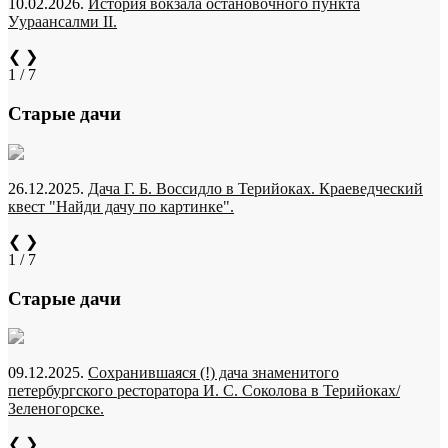
10.02.2026.
История вокзала остановочного пункта
Уураансалми II.
❮
❯
1 / 7
Старые дачи
26.12.2025.
Дача Г. Б. Воссидло в Терийоках. Краеведческий
квест "Найди дачу по картинке".
❮
❯
1 / 7
Старые дачи
09.12.2025.
Сохранившаяся (!) дача знаменитого
петербургского ресторатора И. С. Соколова в Терийоках/
Зеленогорске.
❮
❯