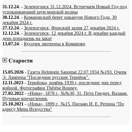
31.12.24
. -
Зеленогорск 31.12.2024. Встречаем Новый Год под
успокаивающий шум морской волны
30.12.24
. -
Комаровский берег накануне Нового Года, 30
декабря 2024 г.
27.12.24
. -
Зеленогорск, Финский залив 27 декабря 2024 г.
12.12.24
. -
Зеленогорск, 12 декабря 2024 г. В декабре каждый
день попадаешь на закат
13.07.24
. -
Кусочек экотропы в Комарово
Старости
15.05.2026
-
Газета Helsingin Sanomat 22.07.1934 №193. Очерк
Э. Лампена "Последние русские Терийок".
12.11.2023
-
Терийоки, ноябрь 1939 г, последние дни перед
войной. Фотографии Thérèse Bonney.
27.02.2022
-
«Нива», 1878 г., №№30, 31. Петр Гнедич. Валаам.
Путевые впечатления.
25.10.2021
-
«Нива», 1899 г., №15. Письмо И. Е. Репина "По
адресу Мира Искусства"
«…когда они спросят нас, что мы делаем, мы ответим: мы вспоминаем.