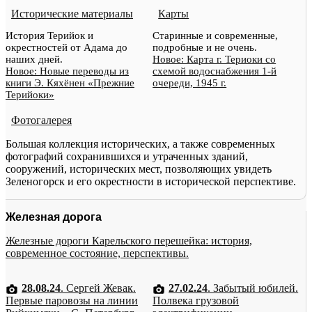
Исторические материалы
Карты
История Терийок и
Старинные и современные,
окрестностей от Адама до
подробные и не очень.
наших дней.
Новое: Карта г. Териоки со
Новое: Новые переводы из
схемой водоснабжения 1-й
книги Э. Кяхёнен «Прежние
очереди, 1945 г.
Терийоки»
Фотогалерея
Большая коллекция исторических, а также современных
фотографий сохранившихся и утраченных зданий,
сооружений, исторических мест, позволяющих увидеть
Зеленогорск и его окрестности в исторической перспективе.
Железная дорога
Железные дороги Карельского перешейка: история,
современное состояние, перспективы.
28.08.24
. Сергей Жевак.
27.02.24
. Забытый юбилей.
Первые паровозы на линии
Полвека грузовой