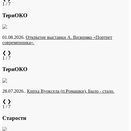
1 / 7
ТериОКО
01.08.2026.
Открытие выставки А. Визиряко «Портрет
современника».
❮
❯
1 / 7
ТериОКО
28.07.2026..
Кирха Вуоксела (п.Ромашки). Было - стало.
❮
❯
1 / 7
Старости