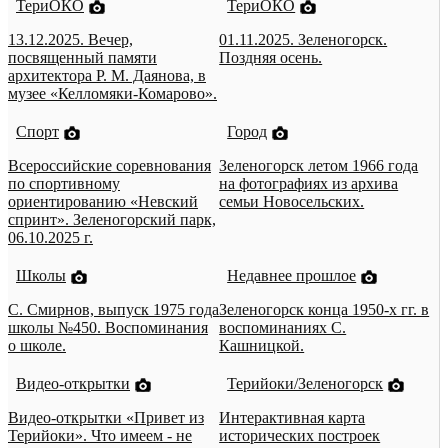
ТериОКО
ТериОКО
13.12.2025. Вечер,
01.11.2025. Зеленогорск.
посвященный памяти
Поздняя осень.
архитектора Р. М. Даянова, в
музее «Келломяки-Комарово».
Спорт
Город
Всероссийские соревнования
Зеленогорск летом 1966 года
по спортивному
на фотографиях из архива
ориентированию «Невский
семьи Новосельских.
спринт». Зеленогорский парк,
06.10.2025 г.
Школы
Недавнее прошлое
С. Смирнов, выпуск 1975 года
Зеленогорск конца 1950-х гг. в
школы №450. Воспоминания
воспоминаниях С.
о школе.
Кашницкой.
Видео-открытки
Терийоки/Зеленогорск
Видео-открытки «Привет из
Интерактивная карта
Терийоки». Что имеем - не
исторических построек