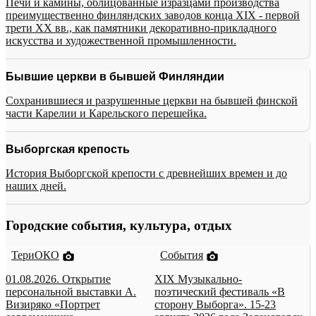
Печи и камины, облицованные изразцами производства
преимущественно финляндских заводов конца XIX - первой
трети XX вв., как памятники декоративно-прикладного
искусства и художественной промышленности.
Бывшие церкви в бывшей Финляндии
Сохранившиеся и разрушенные церкви на бывшей финской
части Карелии и Карельского перешейка.
Выборгская крепость
История Выборгской крепости с древнейших времен и до
наших дней.
Городские события, культура, отдых
ТериОКО
События
01.08.2026. Открытие
XIX Музыкально-
персональной выставки А.
поэтический фестиваль «В
Визиряко «Портрет
сторону Выборга». 15-23