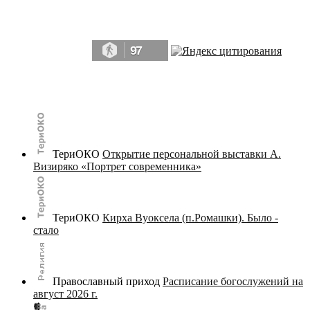
Да, мы память человечества, и поэтому мы в конце концов непременно
победим.» ― Рэй Брэдбери, 451° по Фаренгейту
97
© terijoki.spb.ru | terijoki.org 2000-2026 Использование материалов сайта в коммерческих целях без
письменного разрешения
администрации сайта
не допускается.
ТериОКО
Открытие персональной выставки А.
Визиряко «Портрет современника»
ТериОКО
Кирха Вуоксела (п.Ромашки). Было -
стало
Православный приход
Расписание богослужений на
август 2026 г.