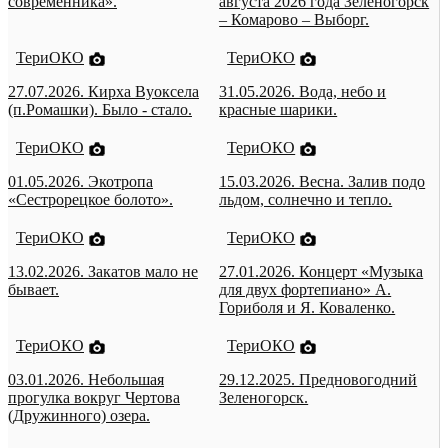
современника».
августа 2026 года Зеленогорск
– Комарово – Выборг.
ТериОКО
ТериОКО
27.07.2026. Кирха Вуоксела
31.05.2026. Вода, небо и
(п.Ромашки). Было - стало.
красные шарики.
ТериОКО
ТериОКО
01.05.2026. Экотропа
15.03.2026. Весна. Залив подо
«Сестрорецкое болото».
льдом, солнечно и тепло.
ТериОКО
ТериОКО
13.02.2026. Закатов мало не
27.01.2026. Концерт «Музыка
бывает.
для двух фортепиано» А.
Гориболя и Я. Коваленко.
ТериОКО
ТериОКО
03.01.2026. Небольшая
29.12.2025. Предновогодний
прогулка вокруг Чертова
Зеленогорск.
(Дружинного) озера.