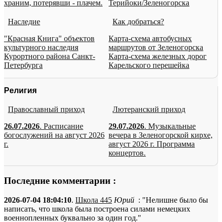
храним, потерявши - плачем.
Терийоки/Зеленогорска
Наследие
Как добраться?
"Красная Книга" объектов
Карта-схема автобусных
культурного наследия
маршрутов от Зеленогорска
Курортного района Санкт-
Карта-схема железных дорог
Петербурга
Карельского перешейка
Религия
Православный приход
Лютеранский приход
26.07.2026
. Расписание
29.07.2026
. Музыкальные
богослужений на август 2026
вечера в Зеленогорской кирхе,
г.
август 2026 г. Программа
концертов.
Последние комментарии :
2026-07-04 18:04:10
.
Школа 445
Юрий
: "Нелишне было бы
написать, что школа была построена силами немецких
военнопленных буквально за один год."