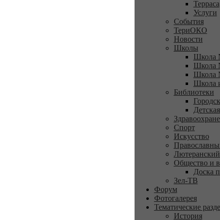
Терраса
Услуги
События
ТериОКО
Новости
Школы
Школа 
Школа 
Школа 
Школа 
Библиотеки
Городск
Детская
Здравоохран
Спорт
Искусство
Православны
Лютеранский
Общество и в
Доска п
Зел-ТВ
Форум
Фотогалерея
Тематические разд
История