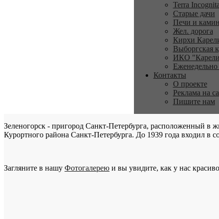
Terra Incognit
Старые дачи
Печи и ками
Жел. дорога
Кирхи Карел
Выборгская к
ИКО "Карели
Еженедельно
Контакты
О проекте
Реклама на с
Пишите нам
Зеленогорск - пригород Санкт-Петербурга, расположенный в ж
Курортного района Санкт-Петербурга. До 1939 года входил в со
Загляните в нашу
Фотогалерею
и вы увидите, как у нас красиво