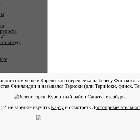
a
ны
ии
репость
я"
 отовсюду
айте
ивописном уголке Карельского перешейка на берегу Финского за
став Финляндии и назывался Териоки (или Терийоки, финск. Teri
! И не забудьте изучить
Карту
и осмотреть
Достопримечательнос