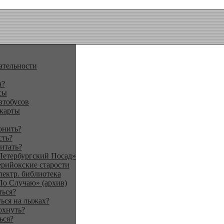
ательности
я?
сы
втобусов
 карты
онить?
сть?
итать?
Петербургский Посад»
ерийокские старости
лектр. библиотека
По Случаю» (архив)
ться?
ься на лыжах?
охнуть?
ься?