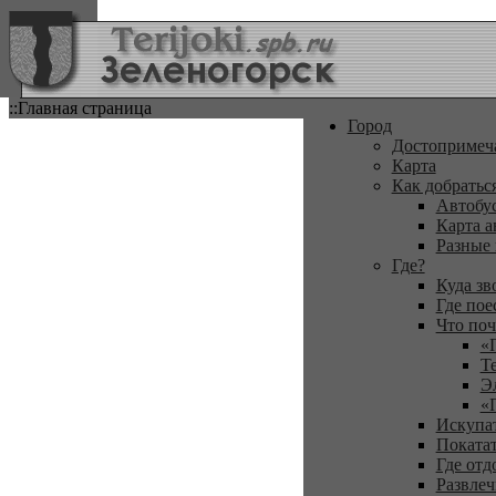
::Главная страница
Город
Достопримеч
Карта
Как добратьс
Автобу
Карта а
Разные
Где?
Куда зв
Где пое
Что поч
«
Т
Э
«
Искупа
Покатат
Где отд
Развлеч