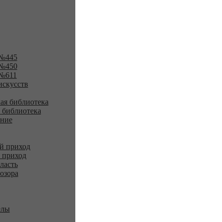
№445
№450
№611
искусств
ая библиотека
 библиотека
ение
й приход
 приход
ласть
озора
елы