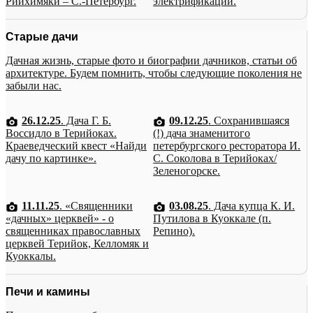
Рийхимяки – С.-Петербург.
электрификации.
Старые дачи
Дачная жизнь, старые фото и биографии дачников, статьи об
архитектуре. Будем помнить, чтобы следующие поколения не
забыли нас.
26.12.25
. Дача Г. Б.
09.12.25
. Сохранившаяся
Воссидло в Терийоках.
(!) дача знаменитого
Краеведческий квест «Найди
петербургского ресторатора И.
дачу по картинке».
С. Соколова в Терийоках/
Зеленогорске.
11.11.25
. «Священники
03.08.25
. Дача купца К. И.
«дачных» церквей» - о
Путилова в Куоккале (п.
священниках православных
Репино).
церквей Терийок, Келломяк и
Куоккалы.
Печи и камины