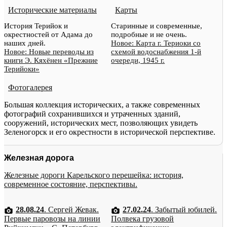
Исторические материалы
Карты
История Терийок и
Старинные и современные,
окрестностей от Адама до
подробные и не очень.
наших дней.
Новое: Карта г. Териоки со
Новое: Новые переводы из
схемой водоснабжения 1-й
книги Э. Кяхёнен «Прежние
очереди, 1945 г.
Терийоки»
Фотогалерея
Большая коллекция исторических, а также современных
фотографий сохранившихся и утраченных зданий,
сооружений, исторических мест, позволяющих увидеть
Зеленогорск и его окрестности в исторической перспективе.
Железная дорога
Железные дороги Карельского перешейка: история,
современное состояние, перспективы.
28.08.24
. Сергей Жевак.
27.02.24
. Забытый юбилей.
Первые паровозы на линии
Полвека грузовой