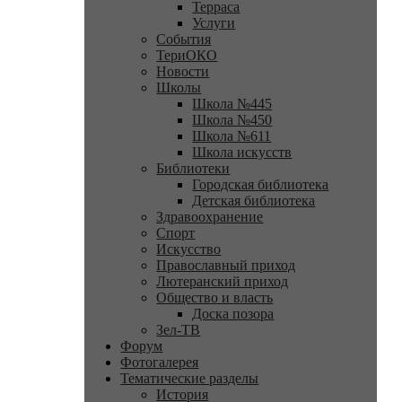
Терраса
Услуги
События
ТериОКО
Новости
Школы
Школа №445
Школа №450
Школа №611
Школа искусств
Библиотеки
Городская библиотека
Детская библиотека
Здравоохранение
Спорт
Искусство
Православный приход
Лютеранский приход
Общество и власть
Доска позора
Зел-ТВ
Форум
Фотогалерея
Тематические разделы
История