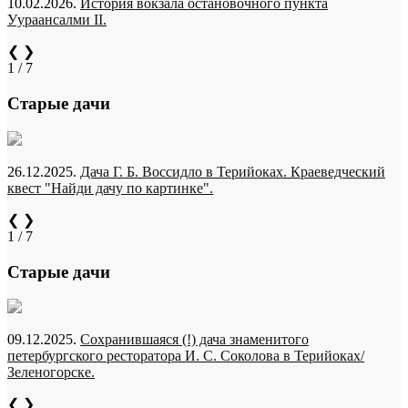
10.02.2026.
История вокзала остановочного пункта
Уураансалми II.
❮
❯
1 / 7
Старые дачи
26.12.2025.
Дача Г. Б. Воссидло в Терийоках. Краеведческий
квест "Найди дачу по картинке".
❮
❯
1 / 7
Старые дачи
09.12.2025.
Сохранившаяся (!) дача знаменитого
петербургского ресторатора И. С. Соколова в Терийоках/
Зеленогорске.
❮
❯