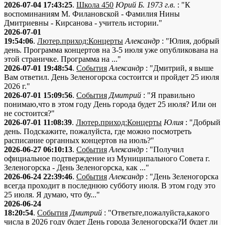
2026-07-04 17:43:25
.
Школа 450
Юрий Б. 1973 г.в.
: "К
воспоминаниям М. Филановской - Фамилия Нины
Дмитриевны - Кирсанова - учитель истории."
2026-07-01
19:54:06
.
Лютер.приход:Концерты
Александр
: "Юлия, добрый
день. Программа концертов на 3-5 июля уже опубликована на
этой страничке. Программа на ..."
2026-07-01 19:48:54
.
События
Александр
: "Дмитрий, я выше
Вам ответил. День Зеленогорска состоится и пройдет 25 июля
2026 г."
2026-07-01 15:09:56
.
События
Дмитрий
: "Я правильно
понимаю,что в этом году День города будет 25 июля? Или он
не состоится?"
2026-07-01 11:08:39
.
Лютер.приход:Концерты
Юлия
: "Добрый
день. Подскажите, пожалуйста, где можно посмотреть
расписание органных концертов на июль?"
2026-06-27 06:10:13
.
События
Александр
: "Получил
официальное подтверждение из Муниципального Совета г.
Зеленогорска - День Зеленогорска, как ..."
2026-06-24 22:39:46
.
События
Александр
: "День Зеленогорска
всегда проходит в последнюю субботу июля. В этом году это
25 июля. Я думаю, что бу..."
2026-06-24
18:20:54
.
События
Дмитрий
: "Ответьте,пожалуйста,какого
числа в 2026 году будет День города Зеленогорска?И будет ли