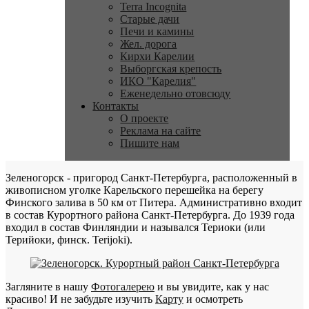
Terra Incognita
Старые дачи
Печи и камины
Жел. дорога
Кирхи Карелии
Выборгская крепость
ИКО "Карелия"
Еженедельно отовсюду
Контакты
О проекте
Реклама на сайте
Пишите нам
Зеленогорск - пригород Санкт-Петербурга, расположенный в
живописном уголке Карельского перешейка на берегу
Финского залива в 50 км от Питера. Административно входит
в состав Курортного района Санкт-Петербурга. До 1939 года
входил в состав Финляндии и назывался Териоки (или
Терийоки, финск. Terijoki).
Загляните в нашу
Фотогалерею
и вы увидите, как у нас
красиво! И не забудьте изучить
Карту
и осмотреть