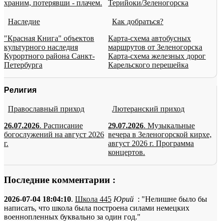
храним, потерявши - плачем.
Терийоки/Зеленогорска
Наследие
Как добраться?
"Красная Книга" объектов
Карта-схема автобусных
культурного наследия
маршрутов от Зеленогорска
Курортного района Санкт-
Карта-схема железных дорог
Петербурга
Карельского перешейка
Религия
Православный приход
Лютеранский приход
26.07.2026
. Расписание
29.07.2026
. Музыкальные
богослужений на август 2026
вечера в Зеленогорской кирхе,
г.
август 2026 г. Программа
концертов.
Последние комментарии :
2026-07-04 18:04:10
.
Школа 445
Юрий
: "Нелишне было бы
написать, что школа была построена силами немецких
военнопленных буквально за один год."