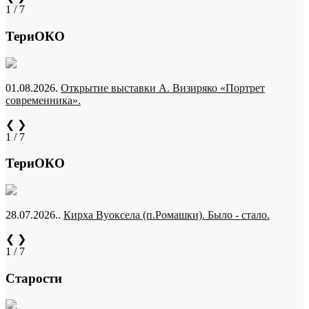
1 / 7
ТериОКО
01.08.2026.
Открытие выставки А. Визиряко «Портрет
современника».
❮
❯
1 / 7
ТериОКО
28.07.2026..
Кирха Вуоксела (п.Ромашки). Было - стало.
❮
❯
1 / 7
Старости