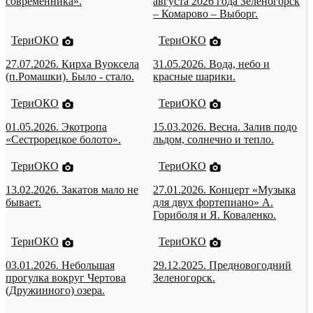
современника».
августа 2026 года Зеленогорск
– Комарово – Выборг.
ТериОКО
ТериОКО
27.07.2026. Кирха Вуоксела
31.05.2026. Вода, небо и
(п.Ромашки). Было - стало.
красные шарики.
ТериОКО
ТериОКО
01.05.2026. Экотропа
15.03.2026. Весна. Залив подо
«Сестрорецкое болото».
льдом, солнечно и тепло.
ТериОКО
ТериОКО
13.02.2026. Закатов мало не
27.01.2026. Концерт «Музыка
бывает.
для двух фортепиано» А.
Гориболя и Я. Коваленко.
ТериОКО
ТериОКО
03.01.2026. Небольшая
29.12.2025. Предновогодний
прогулка вокруг Чертова
Зеленогорск.
(Дружинного) озера.