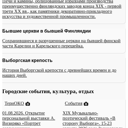
Печи и камины, облицованные изразцами производства
преимущественно финляндских заводов конца XIX - первой
трети XX вв., как памятники декоративно-прикладного
искусства и художественной промышленности.
Бывшие церкви в бывшей Финляндии
Сохранившиеся и разрушенные церкви на бывшей финской
части Карелии и Карельского перешейка.
Выборгская крепость
История Выборгской крепости с древнейших времен и до
наших дней.
Городские события, культура, отдых
ТериОКО
События
01.08.2026. Открытие
XIX Музыкально-
персональной выставки А.
поэтический фестиваль «В
Визиряко «Портрет
сторону Выборга». 15-23