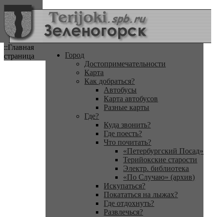
::Главная
Город
страница
Достопримечательности
Карта
Как добраться?
Автобусы
Карта автобусов
Разные карты
Где?
Куда звонить?
Где поесть?
Что почитать?
«Петербургский Посад»
Терийокские старости
Электр. библиотека
«По Случаю» (архив)
Искупаться?
Покататься на лыжах?
Где отдохнуть?
Развлечься?