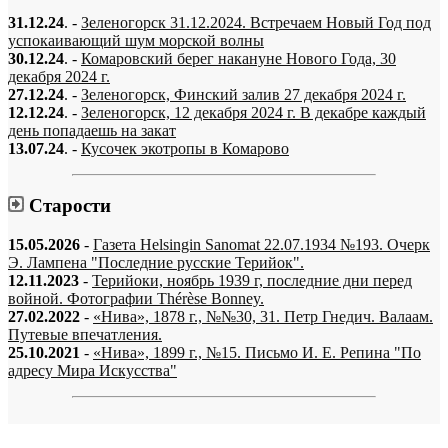
31.12.24
. -
Зеленогорск 31.12.2024. Встречаем Новый Год под
успокаивающий шум морской волны
30.12.24
. -
Комаровский берег накануне Нового Года, 30
декабря 2024 г.
27.12.24
. -
Зеленогорск, Финский залив 27 декабря 2024 г.
12.12.24
. -
Зеленогорск, 12 декабря 2024 г. В декабре каждый
день попадаешь на закат
13.07.24
. -
Кусочек экотропы в Комарово
Старости
15.05.2026
-
Газета Helsingin Sanomat 22.07.1934 №193. Очерк
Э. Лампена "Последние русские Терийок".
12.11.2023
-
Терийоки, ноябрь 1939 г, последние дни перед
войной. Фотографии Thérèse Bonney.
27.02.2022
-
«Нива», 1878 г., №№30, 31. Петр Гнедич. Валаам.
Путевые впечатления.
25.10.2021
-
«Нива», 1899 г., №15. Письмо И. Е. Репина "По
адресу Мира Искусства"
«…когда они спросят нас, что мы делаем, мы ответим: мы вспоминаем.