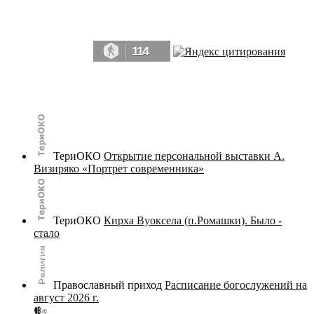
Да, мы память человечества, и поэтому мы в конце концов непременно
победим.» ― Рэй Брэдбери, 451° по Фаренгейту
114
© terijoki.spb.ru | terijoki.org 2000-2026 Использование материалов сайта в коммерческих целях без
письменного разрешения
администрации сайта
не допускается.
ТериОКО
Открытие персональной выставки А.
Визиряко «Портрет современника»
ТериОКО
Кирха Вуоксела (п.Ромашки). Было -
стало
Православный приход
Расписание богослужений на
август 2026 г.