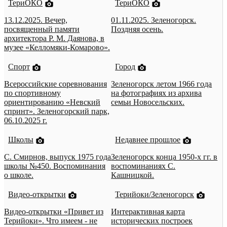
ТериОКО
ТериОКО
13.12.2025. Вечер,
01.11.2025. Зеленогорск.
посвященный памяти
Поздняя осень.
архитектора Р. М. Даянова, в
музее «Келломяки-Комарово».
Спорт
Город
Всероссийские соревнования
Зеленогорск летом 1966 года
по спортивному
на фотографиях из архива
ориентированию «Невский
семьи Новосельских.
спринт». Зеленогорский парк,
06.10.2025 г.
Школы
Недавнее прошлое
С. Смирнов, выпуск 1975 года
Зеленогорск конца 1950-х гг. в
школы №450. Воспоминания
воспоминаниях С.
о школе.
Кашницкой.
Видео-открытки
Терийоки/Зеленогорск
Видео-открытки «Привет из
Интерактивная карта
Терийоки». Что имеем - не
исторических построек