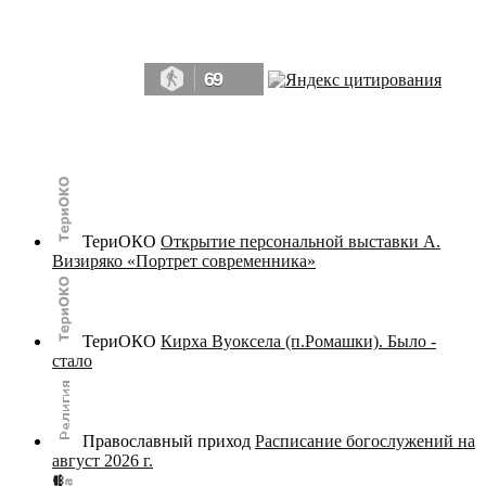
Да, мы память человечества, и поэтому мы в конце концов непременно
победим.» ― Рэй Брэдбери, 451° по Фаренгейту
69
© terijoki.spb.ru | terijoki.org 2000-2026 Использование материалов сайта в коммерческих целях без
письменного разрешения
администрации сайта
не допускается.
ТериОКО
Открытие персональной выставки А.
Визиряко «Портрет современника»
ТериОКО
Кирха Вуоксела (п.Ромашки). Было -
стало
Православный приход
Расписание богослужений на
август 2026 г.