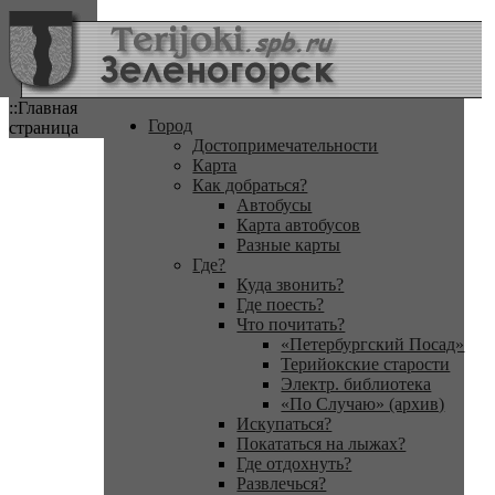
::Главная
Город
страница
Достопримечательности
Карта
Как добраться?
Автобусы
Карта автобусов
Разные карты
Где?
Куда звонить?
Где поесть?
Что почитать?
«Петербургский Посад»
Терийокские старости
Электр. библиотека
«По Случаю» (архив)
Искупаться?
Покататься на лыжах?
Где отдохнуть?
Развлечься?