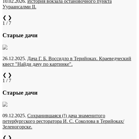
10.02.2026.
История вокзала остановочного пункта
Уураансалми II.
❮
❯
1 / 7
Старые дачи
26.12.2025.
Дача Г. Б. Воссидло в Терийоках. Краеведческий
квест "Найди дачу по картинке".
❮
❯
1 / 7
Старые дачи
09.12.2025.
Сохранившаяся (!) дача знаменитого
петербургского ресторатора И. С. Соколова в Терийоках/
Зеленогорске.
❮
❯