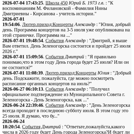
2026-07-04 17:43:25
.
Школа 450
Юрий Б. 1973 г.в.
: "К
воспоминаниям М. Филановской - Фамилия Нины
Дмитриевны - Кирсанова - учитель истории."
2026-07-01
19:54:06
.
Лютер.приход:Концерты
Александр
: "Юлия, добрый
день. Программа концертов на 3-5 июля уже опубликована на
этой страничке. Программа на ..."
2026-07-01 19:48:54
.
События
Александр
: "Дмитрий, я выше
Вам ответил. День Зеленогорска состоится и пройдет 25 июля
2026 г."
2026-07-01 15:09:56
.
События
Дмитрий
: "Я правильно
понимаю,что в этом году День города будет 25 июля? Или он
не состоится?"
2026-07-01 11:08:39
.
Лютер.приход:Концерты
Юлия
: "Добрый
день. Подскажите, пожалуйста, где можно посмотреть
расписание органных концертов на июль?"
2026-06-27 06:10:13
.
События
Александр
: "Получил
официальное подтверждение из Муниципального Совета г.
Зеленогорска - День Зеленогорска, как ..."
2026-06-24 22:39:46
.
События
Александр
: "День Зеленогорска
всегда проходит в последнюю субботу июля. В этом году это
25 июля. Я думаю, что бу..."
2026-06-24
18:20:54
.
События
Дмитрий
: "Ответьте,пожалуйста,какого
числа в 2026 году будет День города Зеленогорска?И будет ли