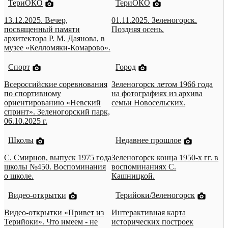
ТериОКО
ТериОКО
13.12.2025. Вечер,
01.11.2025. Зеленогорск.
посвященный памяти
Поздняя осень.
архитектора Р. М. Даянова, в
музее «Келломяки-Комарово».
Спорт
Город
Всероссийские соревнования
Зеленогорск летом 1966 года
по спортивному
на фотографиях из архива
ориентированию «Невский
семьи Новосельских.
спринт». Зеленогорский парк,
06.10.2025 г.
Школы
Недавнее прошлое
С. Смирнов, выпуск 1975 года
Зеленогорск конца 1950-х гг. в
школы №450. Воспоминания
воспоминаниях С.
о школе.
Кашницкой.
Видео-открытки
Терийоки/Зеленогорск
Видео-открытки «Привет из
Интерактивная карта
Терийоки». Что имеем - не
исторических построек