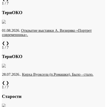
1 / 7
ТериОКО
01.08.2026.
Открытие выставки А. Визиряко «Портрет
современника».
❮
❯
1 / 7
ТериОКО
28.07.2026..
Кирха Вуоксела (п.Ромашки). Было - стало.
❮
❯
1 / 7
Старости