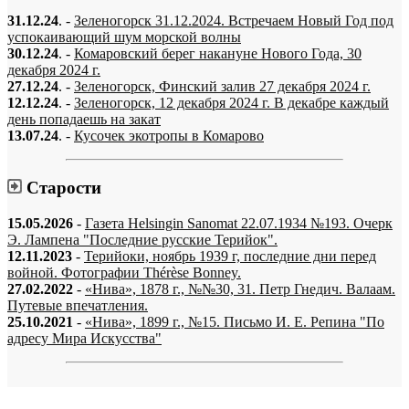
31.12.24
. -
Зеленогорск 31.12.2024. Встречаем Новый Год под
успокаивающий шум морской волны
30.12.24
. -
Комаровский берег накануне Нового Года, 30
декабря 2024 г.
27.12.24
. -
Зеленогорск, Финский залив 27 декабря 2024 г.
12.12.24
. -
Зеленогорск, 12 декабря 2024 г. В декабре каждый
день попадаешь на закат
13.07.24
. -
Кусочек экотропы в Комарово
Старости
15.05.2026
-
Газета Helsingin Sanomat 22.07.1934 №193. Очерк
Э. Лампена "Последние русские Терийок".
12.11.2023
-
Терийоки, ноябрь 1939 г, последние дни перед
войной. Фотографии Thérèse Bonney.
27.02.2022
-
«Нива», 1878 г., №№30, 31. Петр Гнедич. Валаам.
Путевые впечатления.
25.10.2021
-
«Нива», 1899 г., №15. Письмо И. Е. Репина "По
адресу Мира Искусства"
«…когда они спросят нас, что мы делаем, мы ответим: мы вспоминаем.