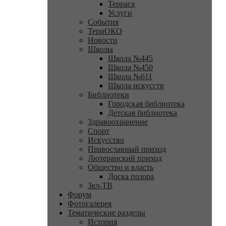
Терраса
Услуги
События
ТериОКО
Новости
Школы
Школа №445
Школа №450
Школа №611
Школа искусств
Библиотеки
Городская библиотека
Детская библиотека
Здравоохранение
Спорт
Искусство
Православный приход
Лютеранский приход
Общество и власть
Доска позора
Зел-ТВ
Форум
Фотогалерея
Тематические разделы
История