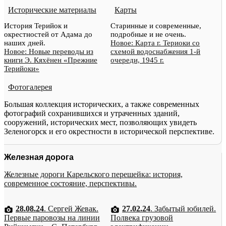
Исторические материалы
Карты
История Терийок и
Старинные и современные,
окрестностей от Адама до
подробные и не очень.
наших дней.
Новое: Карта г. Териоки со
Новое: Новые переводы из
схемой водоснабжения 1-й
книги Э. Кяхёнен «Прежние
очереди, 1945 г.
Терийоки»
Фотогалерея
Большая коллекция исторических, а также современных
фотографий сохранившихся и утраченных зданий,
сооружений, исторических мест, позволяющих увидеть
Зеленогорск и его окрестности в исторической перспективе.
Железная дорога
Железные дороги Карельского перешейка: история,
современное состояние, перспективы.
28.08.24
. Сергей Жевак.
27.02.24
. Забытый юбилей.
Первые паровозы на линии
Полвека грузовой