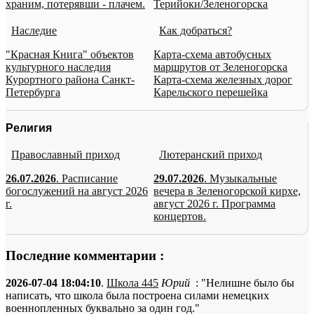
храним, потерявши - плачем.
Терийоки/Зеленогорска
Наследие
Как добраться?
"Красная Книга" объектов
Карта-схема автобусных
культурного наследия
маршрутов от Зеленогорска
Курортного района Санкт-
Карта-схема железных дорог
Петербурга
Карельского перешейка
Религия
Православный приход
Лютеранский приход
26.07.2026
. Расписание
29.07.2026
. Музыкальные
богослужений на август 2026
вечера в Зеленогорской кирхе,
г.
август 2026 г. Программа
концертов.
Последние комментарии :
2026-07-04 18:04:10
.
Школа 445
Юрий
: "Нелишне было бы
написать, что школа была построена силами немецких
военнопленных буквально за один год."