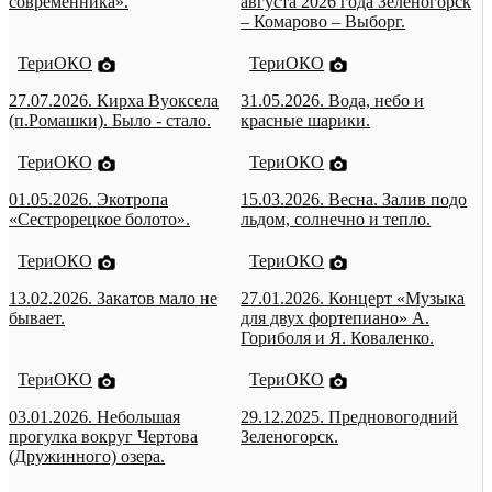
современника».
августа 2026 года Зеленогорск
– Комарово – Выборг.
ТериОКО
ТериОКО
27.07.2026. Кирха Вуоксела
31.05.2026. Вода, небо и
(п.Ромашки). Было - стало.
красные шарики.
ТериОКО
ТериОКО
01.05.2026. Экотропа
15.03.2026. Весна. Залив подо
«Сестрорецкое болото».
льдом, солнечно и тепло.
ТериОКО
ТериОКО
13.02.2026. Закатов мало не
27.01.2026. Концерт «Музыка
бывает.
для двух фортепиано» А.
Гориболя и Я. Коваленко.
ТериОКО
ТериОКО
03.01.2026. Небольшая
29.12.2025. Предновогодний
прогулка вокруг Чертова
Зеленогорск.
(Дружинного) озера.