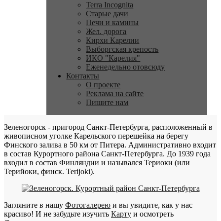
Terra Incognita
Старые дачи
Печи и камины
Жел. дорога
Кирхи Карелии
Выборгская крепость
ИКО "Карелия"
Еженедельно отовсюду
Контакты
О проекте
Реклама на сайте
Пишите нам
Зеленогорск - пригород Санкт-Петербурга, расположенный в
живописном уголке Карельского перешейка на берегу
Финского залива в 50 км от Питера. Административно входит
в состав Курортного района Санкт-Петербурга. До 1939 года
входил в состав Финляндии и назывался Териоки (или
Терийоки, финск. Terijoki).
Загляните в нашу
Фотогалерею
и вы увидите, как у нас
красиво! И не забудьте изучить
Карту
и осмотреть