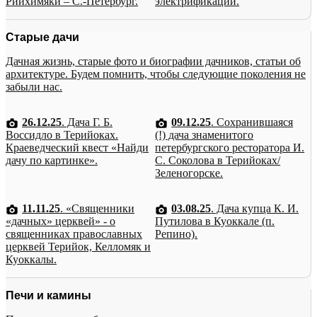
Рийхимяки – С.-Петербург.
электрификации.
Старые дачи
Дачная жизнь, старые фото и биографии дачников, статьи об
архитектуре. Будем помнить, чтобы следующие поколения не
забыли нас.
26.12.25
. Дача Г. Б.
09.12.25
. Сохранившаяся
Воссидло в Терийоках.
(!) дача знаменитого
Краеведческий квест «Найди
петербургского ресторатора И.
дачу по картинке».
С. Соколова в Терийоках/
Зеленогорске.
11.11.25
. «Священники
03.08.25
. Дача купца К. И.
«дачных» церквей» - о
Путилова в Куоккале (п.
священниках православных
Репино).
церквей Терийок, Келломяк и
Куоккалы.
Печи и камины