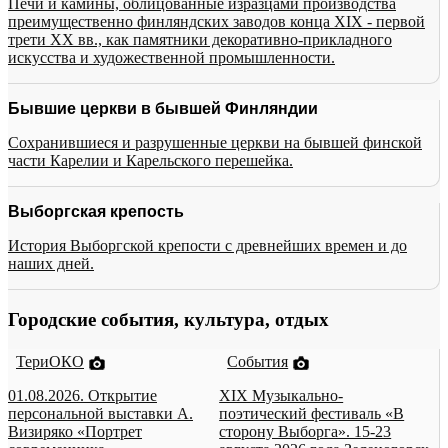
Печи и камины, облицованные изразцами производства
преимущественно финляндских заводов конца XIX - первой
трети XX вв., как памятники декоративно-прикладного
искусства и художественной промышленности.
Бывшие церкви в бывшей Финляндии
Сохранившиеся и разрушенные церкви на бывшей финской
части Карелии и Карельского перешейка.
Выборгская крепость
История Выборгской крепости с древнейших времен и до
наших дней.
Городские события, культура, отдых
ТериОКО
События
01.08.2026. Открытие
XIX Музыкально-
персональной выставки А.
поэтический фестиваль «В
Визиряко «Портрет
сторону Выборга». 15-23