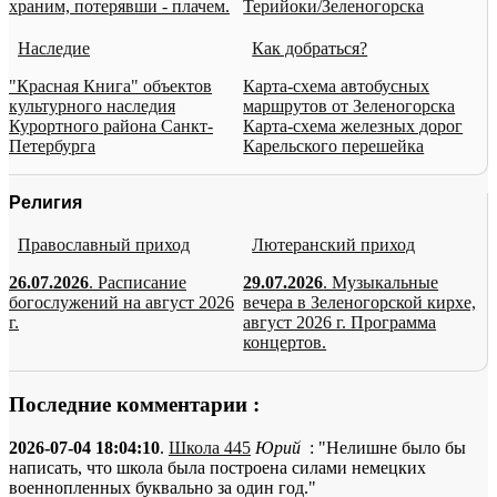
храним, потерявши - плачем.
Терийоки/Зеленогорска
Наследие
Как добраться?
"Красная Книга" объектов
Карта-схема автобусных
культурного наследия
маршрутов от Зеленогорска
Курортного района Санкт-
Карта-схема железных дорог
Петербурга
Карельского перешейка
Религия
Православный приход
Лютеранский приход
26.07.2026
. Расписание
29.07.2026
. Музыкальные
богослужений на август 2026
вечера в Зеленогорской кирхе,
г.
август 2026 г. Программа
концертов.
Последние комментарии :
2026-07-04 18:04:10
.
Школа 445
Юрий
: "Нелишне было бы
написать, что школа была построена силами немецких
военнопленных буквально за один год."