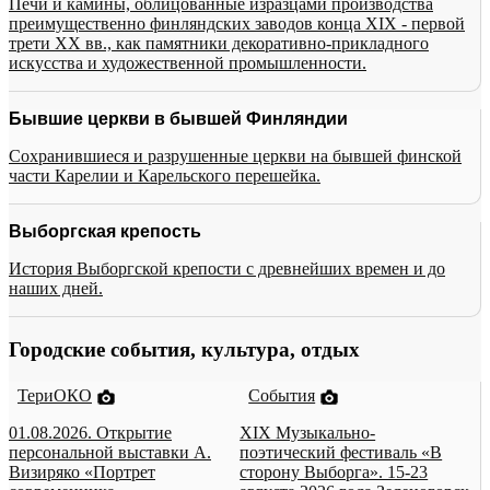
Печи и камины, облицованные изразцами производства
преимущественно финляндских заводов конца XIX - первой
трети XX вв., как памятники декоративно-прикладного
искусства и художественной промышленности.
Бывшие церкви в бывшей Финляндии
Сохранившиеся и разрушенные церкви на бывшей финской
части Карелии и Карельского перешейка.
Выборгская крепость
История Выборгской крепости с древнейших времен и до
наших дней.
Городские события, культура, отдых
ТериОКО
События
01.08.2026. Открытие
XIX Музыкально-
персональной выставки А.
поэтический фестиваль «В
Визиряко «Портрет
сторону Выборга». 15-23