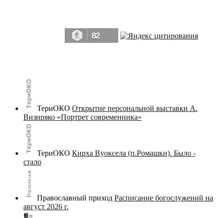
Да, мы память человечества, и поэтому мы в конце концов непременно
победим.» ― Рэй Брэдбери, 451° по Фаренгейту
82
© terijoki.spb.ru | terijoki.org 2000-2026 Использование материалов сайта в коммерческих целях без
письменного разрешения
администрации сайта
не допускается.
ТериОКО
Открытие персональной выставки А.
Визиряко «Портрет современника»
ТериОКО
Кирха Вуоксела (п.Ромашки). Было -
стало
Православный приход
Расписание богослужений на
август 2026 г.