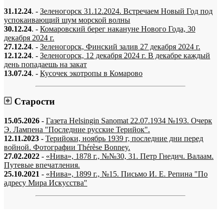
31.12.24
. -
Зеленогорск 31.12.2024. Встречаем Новый Год под
успокаивающий шум морской волны
30.12.24
. -
Комаровский берег накануне Нового Года, 30
декабря 2024 г.
27.12.24
. -
Зеленогорск, Финский залив 27 декабря 2024 г.
12.12.24
. -
Зеленогорск, 12 декабря 2024 г. В декабре каждый
день попадаешь на закат
13.07.24
. -
Кусочек экотропы в Комарово
Старости
15.05.2026
-
Газета Helsingin Sanomat 22.07.1934 №193. Очерк
Э. Лампена "Последние русские Терийок".
12.11.2023
-
Терийоки, ноябрь 1939 г, последние дни перед
войной. Фотографии Thérèse Bonney.
27.02.2022
-
«Нива», 1878 г., №№30, 31. Петр Гнедич. Валаам.
Путевые впечатления.
25.10.2021
-
«Нива», 1899 г., №15. Письмо И. Е. Репина "По
адресу Мира Искусства"
«…когда они спросят нас, что мы делаем, мы ответим: мы вспоминаем.