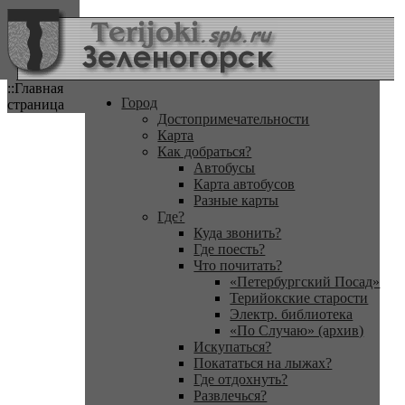
::Главная
Город
страница
Достопримечательности
Карта
Как добраться?
Автобусы
Карта автобусов
Разные карты
Где?
Куда звонить?
Где поесть?
Что почитать?
«Петербургский Посад»
Терийокские старости
Электр. библиотека
«По Случаю» (архив)
Искупаться?
Покататься на лыжах?
Где отдохнуть?
Развлечься?