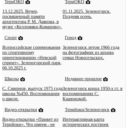
ТериОКО
ТериОКО
13.12.2025. Вечер,
01.11.2025. Зеленогорск.
посвященный памяти
Поздняя осень.
архитектора Р. М. Даянова, в
музее «Келломяки-Комарово».
Спорт
Город
Всероссийские соревнования
Зеленогорск летом 1966 года
по спортивному
на фотографиях из архива
ориентированию «Невский
семьи Новосельских.
спринт». Зеленогорский парк,
06.10.2025 г.
Школы
Недавнее прошлое
С. Смирнов, выпуск 1975 года
Зеленогорск конца 1950-х гг. в
школы №450. Воспоминания
воспоминаниях С.
о школе.
Кашницкой.
Видео-открытки
Терийоки/Зеленогорск
Видео-открытки «Привет из
Интерактивная карта
Терийоки». Что имеем - не
исторических построек