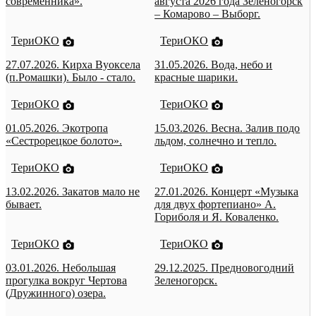
современника».
августа 2026 года Зеленогорск
– Комарово – Выборг.
ТериОКО
ТериОКО
27.07.2026. Кирха Вуоксела
31.05.2026. Вода, небо и
(п.Ромашки). Было - стало.
красные шарики.
ТериОКО
ТериОКО
01.05.2026. Экотропа
15.03.2026. Весна. Залив подо
«Сестрорецкое болото».
льдом, солнечно и тепло.
ТериОКО
ТериОКО
13.02.2026. Закатов мало не
27.01.2026. Концерт «Музыка
бывает.
для двух фортепиано» А.
Гориболя и Я. Коваленко.
ТериОКО
ТериОКО
03.01.2026. Небольшая
29.12.2025. Предновогодний
прогулка вокруг Чертова
Зеленогорск.
(Дружинного) озера.