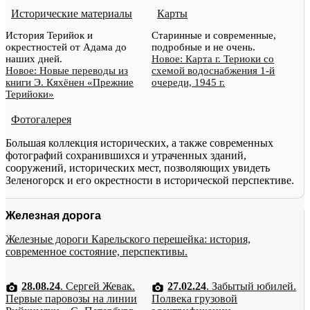
Исторические материалы
Карты
История Терийок и
Старинные и современные,
окрестностей от Адама до
подробные и не очень.
наших дней.
Новое: Карта г. Териоки со
Новое: Новые переводы из
схемой водоснабжения 1-й
книги Э. Кяхёнен «Прежние
очереди, 1945 г.
Терийоки»
Фотогалерея
Большая коллекция исторических, а также современных
фотографий сохранившихся и утраченных зданий,
сооружений, исторических мест, позволяющих увидеть
Зеленогорск и его окрестности в исторической перспективе.
Железная дорога
Железные дороги Карельского перешейка: история,
современное состояние, перспективы.
28.08.24
. Сергей Жевак.
27.02.24
. Забытый юбилей.
Первые паровозы на линии
Полвека грузовой