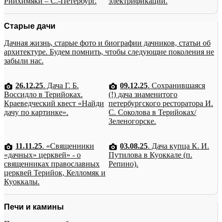
Рийхимяки – С.-Петербург.
электрификации.
Старые дачи
Дачная жизнь, старые фото и биографии дачников, статьи об
архитектуре. Будем помнить, чтобы следующие поколения не
забыли нас.
26.12.25
. Дача Г. Б.
09.12.25
. Сохранившаяся
Воссидло в Терийоках.
(!) дача знаменитого
Краеведческий квест «Найди
петербургского ресторатора И.
дачу по картинке».
С. Соколова в Терийоках/
Зеленогорске.
11.11.25
. «Священники
03.08.25
. Дача купца К. И.
«дачных» церквей» - о
Путилова в Куоккале (п.
священниках православных
Репино).
церквей Терийок, Келломяк и
Куоккалы.
Печи и камины