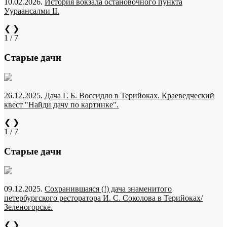
10.02.2026.
История вокзала остановочного пункта
Уураансалми II.
❮
❯
1 / 7
Старые дачи
26.12.2025.
Дача Г. Б. Воссидло в Терийоках. Краеведческий
квест "Найди дачу по картинке".
❮
❯
1 / 7
Старые дачи
09.12.2025.
Сохранившаяся (!) дача знаменитого
петербургского ресторатора И. С. Соколова в Терийоках/
Зеленогорске.
❮
❯