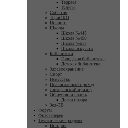
Терраса
Услуги
События
ТериОКО
Новости
Школы
Школа №445
Школа №450
Школа №611
Школа искусств
Библиотеки
Городская библиотека
Детская библиотека
Здравоохранение
Спорт
Искусство
Православный приход
Лютеранский приход
Общество и власть
Доска позора
Зел-ТВ
Форум
Фотогалерея
Тематические разделы
История