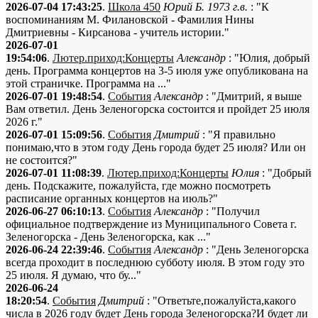
2026-07-04 17:43:25
.
Школа 450
Юрий Б. 1973 г.в.
: "К
воспоминаниям М. Филановской - Фамилия Нины
Дмитриевны - Кирсанова - учитель истории."
2026-07-01
19:54:06
.
Лютер.приход:Концерты
Александр
: "Юлия, добрый
день. Программа концертов на 3-5 июля уже опубликована на
этой страничке. Программа на ..."
2026-07-01 19:48:54
.
События
Александр
: "Дмитрий, я выше
Вам ответил. День Зеленогорска состоится и пройдет 25 июля
2026 г."
2026-07-01 15:09:56
.
События
Дмитрий
: "Я правильно
понимаю,что в этом году День города будет 25 июля? Или он
не состоится?"
2026-07-01 11:08:39
.
Лютер.приход:Концерты
Юлия
: "Добрый
день. Подскажите, пожалуйста, где можно посмотреть
расписание органных концертов на июль?"
2026-06-27 06:10:13
.
События
Александр
: "Получил
официальное подтверждение из Муниципального Совета г.
Зеленогорска - День Зеленогорска, как ..."
2026-06-24 22:39:46
.
События
Александр
: "День Зеленогорска
всегда проходит в последнюю субботу июля. В этом году это
25 июля. Я думаю, что бу..."
2026-06-24
18:20:54
.
События
Дмитрий
: "Ответьте,пожалуйста,какого
числа в 2026 году будет День города Зеленогорска?И будет ли