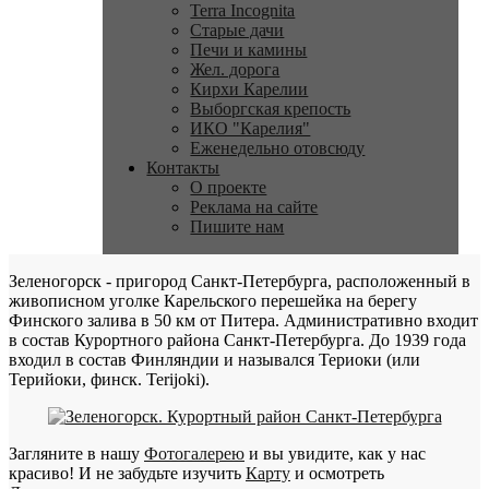
Terra Incognita
Старые дачи
Печи и камины
Жел. дорога
Кирхи Карелии
Выборгская крепость
ИКО "Карелия"
Еженедельно отовсюду
Контакты
О проекте
Реклама на сайте
Пишите нам
Зеленогорск - пригород Санкт-Петербурга, расположенный в
живописном уголке Карельского перешейка на берегу
Финского залива в 50 км от Питера. Административно входит
в состав Курортного района Санкт-Петербурга. До 1939 года
входил в состав Финляндии и назывался Териоки (или
Терийоки, финск. Terijoki).
Загляните в нашу
Фотогалерею
и вы увидите, как у нас
красиво! И не забудьте изучить
Карту
и осмотреть