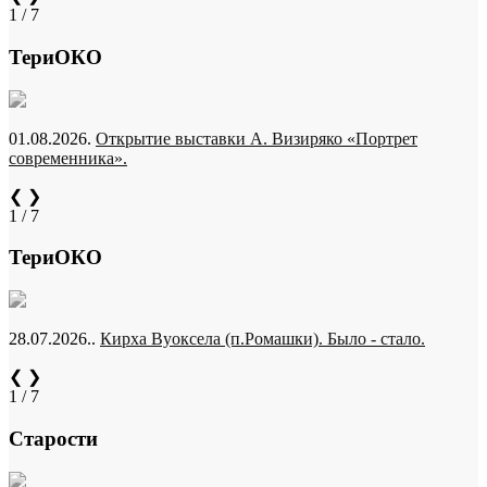
1 / 7
ТериОКО
01.08.2026.
Открытие выставки А. Визиряко «Портрет
современника».
❮
❯
1 / 7
ТериОКО
28.07.2026..
Кирха Вуоксела (п.Ромашки). Было - стало.
❮
❯
1 / 7
Старости