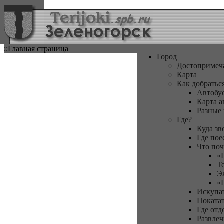
::Главная страница
Город
Достопримеч
Карта
Как добратьс
Автобу
Карта а
Разные
Где?
Куда зв
Где пое
Что поч
«
Т
Э
«
Искупа
Покатат
Где отд
Развлеч