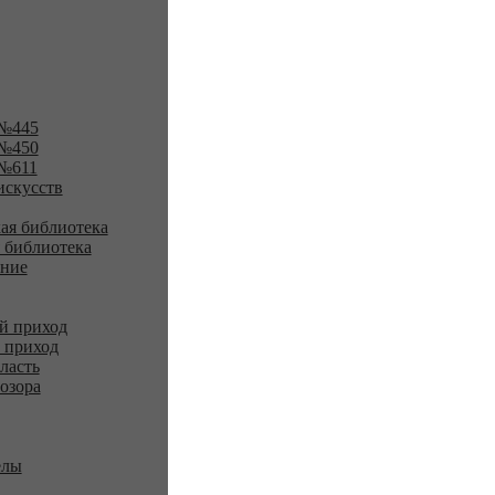
№445
№450
№611
искусств
ая библиотека
 библиотека
ение
й приход
 приход
ласть
озора
елы