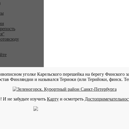
a
ны
ии
репость
я"
 отовсюду
айте
ивописном уголке Карельского перешейка на берегу Финского за
став Финляндии и назывался Териоки (или Терийоки, финск. Teri
! И не забудьте изучить
Карту
и осмотреть
Достопримечательнос