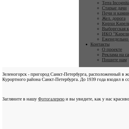
Terra Incognit
Старые дачи
Печи и ками
Жел. дорога
Кирхи Карел
Выборгская к
ИКО "Карели
Еженедельно
Контакты
О проекте
Реклама на с
Пишите нам
Зеленогорск - пригород Санкт-Петербурга, расположенный в ж
Курортного района Санкт-Петербурга. До 1939 года входил в со
Загляните в нашу
Фотогалерею
и вы увидите, как у нас красиво