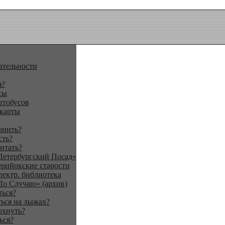
ательности
я?
сы
втобусов
 карты
онить?
сть?
итать?
Петербургский Посад»
ерийокские старости
лектр. библиотека
По Случаю» (архив)
ться?
ься на лыжах?
охнуть?
ься?