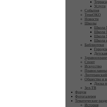
Терраса
Услуги
События
ТериОКО
Новости
Школы
Школа 
Школа 
Школа 
Школа 
Библиотеки
Городск
Детская
Здравоохран
Спорт
Искусство
Православны
Лютеранский
Общество и в
Доска п
Зел-ТВ
Форум
Фотогалерея
Тематические разд
История