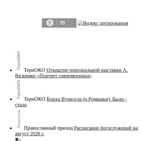
Да, мы память человечества, и поэтому мы в конце концов непременно
победим.» ― Рэй Брэдбери, 451° по Фаренгейту
79
© terijoki.spb.ru | terijoki.org 2000-2026 Использование материалов сайта в коммерческих целях без
письменного разрешения
администрации сайта
не допускается.
ТериОКО
Открытие персональной выставки А.
Визиряко «Портрет современника»
ТериОКО
Кирха Вуоксела (п.Ромашки). Было -
стало
Православный приход
Расписание богослужений на
август 2026 г.