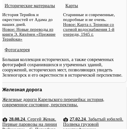
Исторические материалы
Карты
История Терийок и
Старинные и современные,
окрестностей от Адама до
подробные и не очень.
наших дней.
Новое: Карта г. Териоки со
Новое: Новые переводы из
схемой водоснабжения 1-й
книги Э. Кяхёнен «Прежние
очереди, 1945 г.
Терийоки»
Фотогалерея
Большая коллекция исторических, а также современных
фотографий сохранившихся и утраченных зданий,
сооружений, исторических мест, позволяющих увидеть
Зеленогорск и его окрестности в исторической перспективе.
Железная дорога
Железные дороги Карельского перешейка: история,
современное состояние, перспективы.
28.08.24
. Сергей Жевак.
27.02.24
. Забытый юбилей.
Первые паровозы на линии
Полвека грузовой