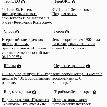
ТериОКО
ТериОКО
13.12.2025. Вечер,
01.11.2025. Зеленогорск.
посвященный памяти
Поздняя осень.
архитектора Р. М. Даянова, в
музее «Келломяки-Комарово».
Спорт
Город
Всероссийские соревнования
Зеленогорск летом 1966 года
по спортивному
на фотографиях из архива
ориентированию «Невский
семьи Новосельских.
спринт». Зеленогорский парк,
06.10.2025 г.
Школы
Недавнее прошлое
С. Смирнов, выпуск 1975 года
Зеленогорск конца 1950-х гг. в
школы №450. Воспоминания
воспоминаниях С.
о школе.
Кашницкой.
Видео-открытки
Терийоки/Зеленогорск
Видео-открытки «Привет из
Интерактивная карта
Терийоки». Что имеем - не
исторических построек