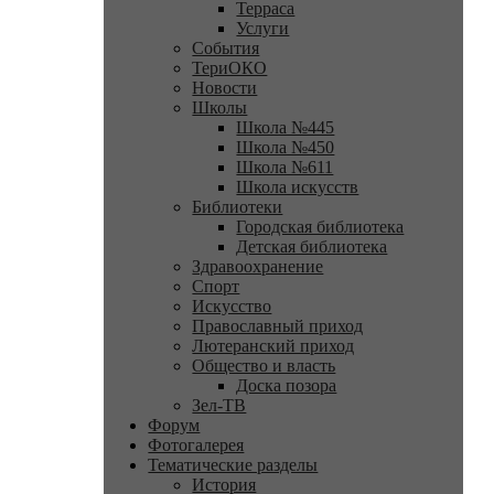
Терраса
Услуги
События
ТериОКО
Новости
Школы
Школа №445
Школа №450
Школа №611
Школа искусств
Библиотеки
Городская библиотека
Детская библиотека
Здравоохранение
Спорт
Искусство
Православный приход
Лютеранский приход
Общество и власть
Доска позора
Зел-ТВ
Форум
Фотогалерея
Тематические разделы
История