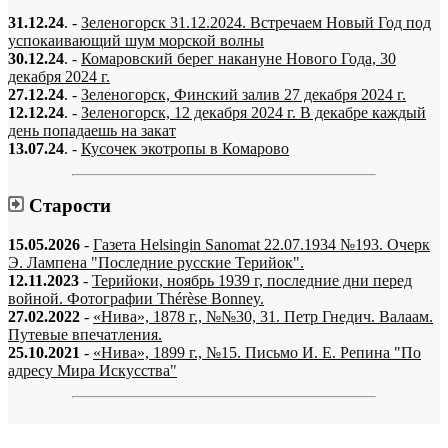
31.12.24
. -
Зеленогорск 31.12.2024. Встречаем Новый Год под
успокаивающий шум морской волны
30.12.24
. -
Комаровский берег накануне Нового Года, 30
декабря 2024 г.
27.12.24
. -
Зеленогорск, Финский залив 27 декабря 2024 г.
12.12.24
. -
Зеленогорск, 12 декабря 2024 г. В декабре каждый
день попадаешь на закат
13.07.24
. -
Кусочек экотропы в Комарово
Старости
15.05.2026
-
Газета Helsingin Sanomat 22.07.1934 №193. Очерк
Э. Лампена "Последние русские Терийок".
12.11.2023
-
Терийоки, ноябрь 1939 г, последние дни перед
войной. Фотографии Thérèse Bonney.
27.02.2022
-
«Нива», 1878 г., №№30, 31. Петр Гнедич. Валаам.
Путевые впечатления.
25.10.2021
-
«Нива», 1899 г., №15. Письмо И. Е. Репина "По
адресу Мира Искусства"
«…когда они спросят нас, что мы делаем, мы ответим: мы вспоминаем.