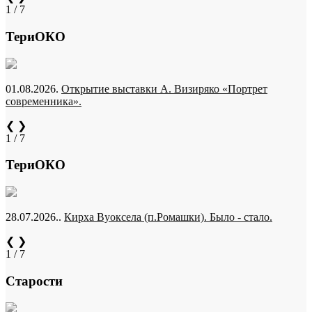
1 / 7
ТериОКО
01.08.2026.
Открытие выставки А. Визиряко «Портрет
современника».
❮
❯
1 / 7
ТериОКО
28.07.2026..
Кирха Вуоксела (п.Ромашки). Было - стало.
❮
❯
1 / 7
Старости