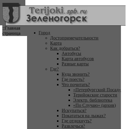
::Главная
Город
страница
Достопримечательности
Карта
Как добраться?
Автобусы
Карта автобусов
Разные карты
Где?
Куда звонить?
Где поесть?
Что почитать?
«Петербургский Посад»
Терийокские старости
Электр. библиотека
«По Случаю» (архив)
Искупаться?
Покататься на лыжах?
Где отдохнуть?
Развлечься?