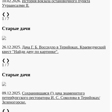
10.02.2026.
История вокзала остановочного пункта
Уураансалми II.
❮
❯
1 / 7
Старые дачи
26.12.2025.
Дача Г. Б. Воссидло в Терийоках. Краеведческий
квест "Найди дачу по картинке".
❮
❯
1 / 7
Старые дачи
09.12.2025.
Сохранившаяся (!) дача знаменитого
петербургского ресторатора И. С. Соколова в Терийоках/
Зеленогорске.
❮
❯