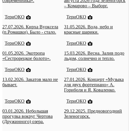
современника».
августа 2026 года Зеленогорск
– Комарово – Выборг.
ТериОКО
ТериОКО
27.07.2026. Кирха Вуоксела
31.05.2026. Вода, небо и
(п.Ромашки). Было - стало.
красные шарики.
ТериОКО
ТериОКО
01.05.2026. Экотропа
15.03.2026. Весна. Залив подо
«Сестрорецкое болото».
льдом, солнечно и тепло.
ТериОКО
ТериОКО
13.02.2026. Закатов мало не
27.01.2026. Концерт «Музыка
бывает.
для двух фортепиано» А.
Гориболя и Я. Коваленко.
ТериОКО
ТериОКО
03.01.2026. Небольшая
29.12.2025. Предновогодний
прогулка вокруг Чертова
Зеленогорск.
(Дружинного) озера.