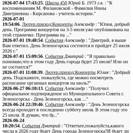
2026-07-04 17:43:25
.
Школа 450
Юрий Б. 1973 г.в.
: "К
воспоминаниям М. Филановской - Фамилия Нины
Дмитриевны - Кирсанова - учитель истории."
2026-07-01
19:54:06
.
Лютер.приход:Концерты
Александр
: "Юлия, добрый
день. Программа концертов на 3-5 июля уже опубликована на
этой страничке. Программа на ..."
2026-07-01 19:48:54
.
События
Александр
: "Дмитрий, я выше
Вам ответил. День Зеленогорска состоится и пройдет 25 июля
2026 г."
2026-07-01 15:09:56
.
События
Дмитрий
: "Я правильно
понимаю,что в этом году День города будет 25 июля? Или он
не состоится?"
2026-07-01 11:08:39
.
Лютер.приход:Концерты
Юлия
: "Добрый
день. Подскажите, пожалуйста, где можно посмотреть
расписание органных концертов на июль?"
2026-06-27 06:10:13
.
События
Александр
: "Получил
официальное подтверждение из Муниципального Совета г.
Зеленогорска - День Зеленогорска, как ..."
2026-06-24 22:39:46
.
События
Александр
: "День Зеленогорска
всегда проходит в последнюю субботу июля. В этом году это
25 июля. Я думаю, что бу..."
2026-06-24
18:20:54
.
События
Дмитрий
: "Ответьте,пожалуйста,какого
числа в 2026 году будет День города Зеленогорска?И будет ли