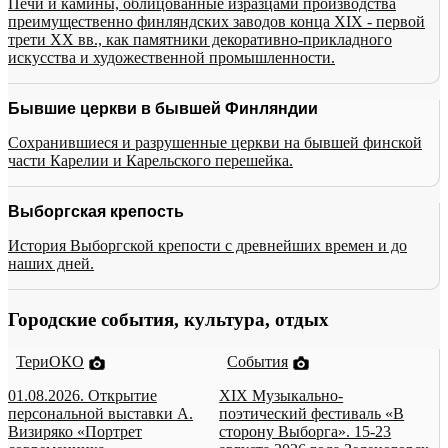
Печи и камины, облицованные изразцами производства
преимущественно финляндских заводов конца XIX - первой
трети XX вв., как памятники декоративно-прикладного
искусства и художественной промышленности.
Бывшие церкви в бывшей Финляндии
Сохранившиеся и разрушенные церкви на бывшей финской
части Карелии и Карельского перешейка.
Выборгская крепость
История Выборгской крепости с древнейших времен и до
наших дней.
Городские события, культура, отдых
ТериОКО
События
01.08.2026. Открытие
XIX Музыкально-
персональной выставки А.
поэтический фестиваль «В
Визиряко «Портрет
сторону Выборга». 15-23