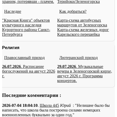
храним, потерявши - плачем.
Терийоки/Зеленогорска
Наследие
Как добраться?
"Красная Книга" объектов
Карта-схема автобусных
культурного наследия
маршрутов от Зеленогорска
Курортного района Санкт-
Карта-схема железных дорог
Петербурга
Карельского перешейка
Религия
Православный приход
Лютеранский приход
26.07.2026
. Расписание
29.07.2026
. Музыкальные
богослужений на август 2026
вечера в Зеленогорской кирхе,
г.
август 2026 г. Программа
концертов.
Последние комментарии :
2026-07-04 18:04:10
.
Школа 445
Юрий
: "Нелишне было бы
написать, что школа была построена силами немецких
военнопленных буквально за один год."