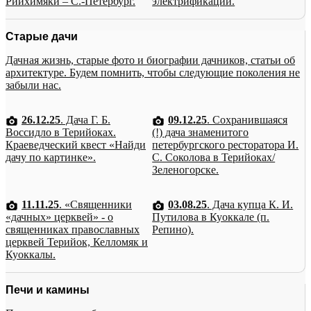
Рийхимяки – С.-Петербург.
электрификации.
Старые дачи
Дачная жизнь, старые фото и биографии дачников, статьи об
архитектуре. Будем помнить, чтобы следующие поколения не
забыли нас.
26.12.25
. Дача Г. Б.
09.12.25
. Сохранившаяся
Воссидло в Терийоках.
(!) дача знаменитого
Краеведческий квест «Найди
петербургского ресторатора И.
дачу по картинке».
С. Соколова в Терийоках/
Зеленогорске.
11.11.25
. «Священники
03.08.25
. Дача купца К. И.
«дачных» церквей» - о
Путилова в Куоккале (п.
священниках православных
Репино).
церквей Терийок, Келломяк и
Куоккалы.
Печи и камины