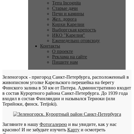
Terra Incognita
Старые дачи
Печи и камины
Жел. дорога
Кирхи Карелии
Выборгская крепость
ИКО "Карелия"
Еженедельно отовсюду
Контакты
О проекте
Реклама на сайте
Пишите нам
Зеленогорск - пригород Санкт-Петербурга, расположенный в
живописном уголке Карельского перешейка на берегу
Финского залива в 50 км от Питера. Административно входит
в состав Курортного района Санкт-Петербурга. До 1939 года
входил в состав Финляндии и назывался Териоки (или
Терийоки, финск. Terijoki).
Загляните в нашу
Фотогалерею
и вы увидите, как у нас
красиво! И не забудьте изучить
Карту
и осмотреть