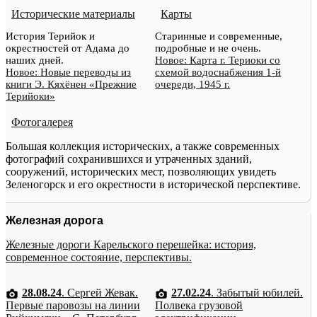
Исторические материалы
Карты
История Терийок и
Старинные и современные,
окрестностей от Адама до
подробные и не очень.
наших дней.
Новое: Карта г. Териоки со
Новое: Новые переводы из
схемой водоснабжения 1-й
книги Э. Кяхёнен «Прежние
очереди, 1945 г.
Терийоки»
Фотогалерея
Большая коллекция исторических, а также современных
фотографий сохранившихся и утраченных зданий,
сооружений, исторических мест, позволяющих увидеть
Зеленогорск и его окрестности в исторической перспективе.
Железная дорога
Железные дороги Карельского перешейка: история,
современное состояние, перспективы.
28.08.24
. Сергей Жевак.
27.02.24
. Забытый юбилей.
Первые паровозы на линии
Полвека грузовой