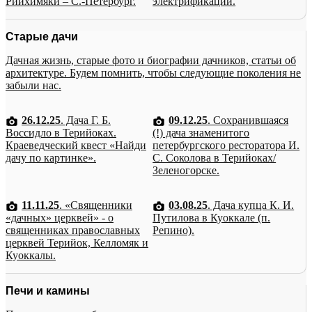
Рийхимяки – С.-Петербург.
электрификации.
Старые дачи
Дачная жизнь, старые фото и биографии дачников, статьи об
архитектуре. Будем помнить, чтобы следующие поколения не
забыли нас.
26.12.25
. Дача Г. Б.
09.12.25
. Сохранившаяся
Воссидло в Терийоках.
(!) дача знаменитого
Краеведческий квест «Найди
петербургского ресторатора И.
дачу по картинке».
С. Соколова в Терийоках/
Зеленогорске.
11.11.25
. «Священники
03.08.25
. Дача купца К. И.
«дачных» церквей» - о
Путилова в Куоккале (п.
священниках православных
Репино).
церквей Терийок, Келломяк и
Куоккалы.
Печи и камины