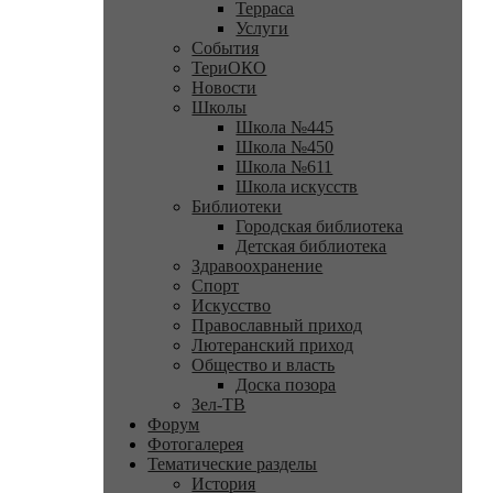
Терраса
Услуги
События
ТериОКО
Новости
Школы
Школа №445
Школа №450
Школа №611
Школа искусств
Библиотеки
Городская библиотека
Детская библиотека
Здравоохранение
Спорт
Искусство
Православный приход
Лютеранский приход
Общество и власть
Доска позора
Зел-ТВ
Форум
Фотогалерея
Тематические разделы
История