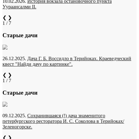
10.02.2026.
История вокзала остановочного пункта
Уураансалми II.
❮
❯
1 / 7
Старые дачи
26.12.2025.
Дача Г. Б. Воссидло в Терийоках. Краеведческий
квест "Найди дачу по картинке".
❮
❯
1 / 7
Старые дачи
09.12.2025.
Сохранившаяся (!) дача знаменитого
петербургского ресторатора И. С. Соколова в Терийоках/
Зеленогорске.
❮
❯