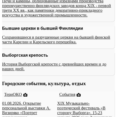
Печи и камины, облицованные изразцами производства
преимущественно финляндских заводов конца XIX - первой
трети XX вв., как памятники декоративно-прикладного
искусства и художественной промышленности.
Бывшие церкви в бывшей Финляндии
Сохранившиеся и разрушенные церкви на бывшей финской
части Карелии и Карельского перешейка.
Выборгская крепость
История Выборгской крепости с древнейших времен и до
наших дней.
Городские события, культура, отдых
ТериОКО
События
01.08.2026. Открытие
XIX Музыкально-
персональной выставки А.
поэтический фестиваль «В
Визиряко «Портрет
сторону Выборга». 15-23