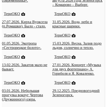
современника».
августа 2026 года Зеленогорск
– Комарово – Выборг.
ТериОКО
ТериОКО
27.07.2026. Кирха Вуоксела
31.05.2026. Вода, небо и
(п.Ромашки). Было - стало.
красные шарики.
ТериОКО
ТериОКО
01.05.2026. Экотропа
15.03.2026. Весна. Залив подо
«Сестрорецкое болото».
льдом, солнечно и тепло.
ТериОКО
ТериОКО
13.02.2026. Закатов мало не
27.01.2026. Концерт «Музыка
бывает.
для двух фортепиано» А.
Гориболя и Я. Коваленко.
ТериОКО
ТериОКО
03.01.2026. Небольшая
29.12.2025. Предновогодний
прогулка вокруг Чертова
Зеленогорск.
(Дружинного) озера.