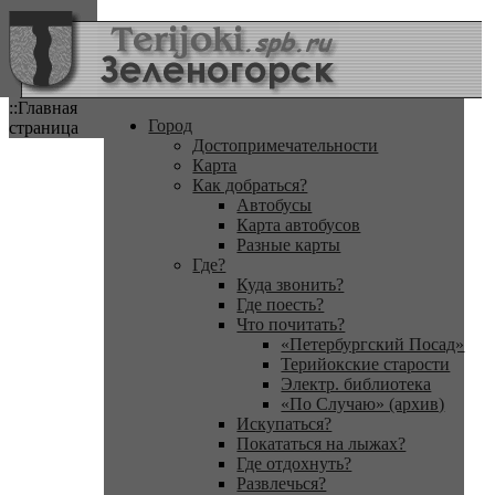
::Главная
Город
страница
Достопримечательности
Карта
Как добраться?
Автобусы
Карта автобусов
Разные карты
Где?
Куда звонить?
Где поесть?
Что почитать?
«Петербургский Посад»
Терийокские старости
Электр. библиотека
«По Случаю» (архив)
Искупаться?
Покататься на лыжах?
Где отдохнуть?
Развлечься?