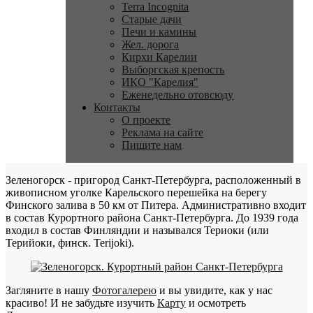
Terra Incognita
Старые дачи
Печи и камины
Жел. дорога
Кирхи Карелии
Выборгская крепость
ИКО "Карелия"
Еженедельно отовсюду
Контакты
О проекте
Реклама на сайте
Пишите нам
Зеленогорск - пригород Санкт-Петербурга, расположенный в
живописном уголке Карельского перешейка на берегу
Финского залива в 50 км от Питера. Административно входит
в состав Курортного района Санкт-Петербурга. До 1939 года
входил в состав Финляндии и назывался Териоки (или
Терийоки, финск. Terijoki).
Загляните в нашу
Фотогалерею
и вы увидите, как у нас
красиво! И не забудьте изучить
Карту
и осмотреть