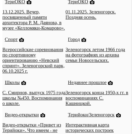
ТериОКО
ТериОКО
13.12.2025. Вечер,
01.11.2025. Зеленогорск.
посвященный памяти
Поздняя осень.
архитектора Р. М. Даянова, в
музее «Келломяки-Комарово».
Спорт
Город
Всероссийские соревнования
Зеленогорск летом 1966 года
по спортивному
на фотографиях из архива
ориентированию «Невский
семьи Новосельских.
спринт». Зеленогорский парк,
06.10.2025 г.
Школы
Недавнее прошлое
С. Смирнов, выпуск 1975 года
Зеленогорск конца 1950-х гг. в
школы №450. Воспоминания
воспоминаниях С.
о школе.
Кашницкой.
Видео-открытки
Терийоки/Зеленогорск
Видео-открытки «Привет из
Интерактивная карта
Терийоки». Что имеем - не
исторических построек