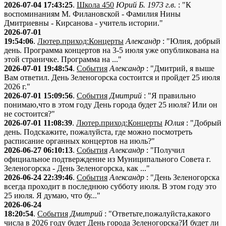
2026-07-04 17:43:25
.
Школа 450
Юрий Б. 1973 г.в.
: "К
воспоминаниям М. Филановской - Фамилия Нины
Дмитриевны - Кирсанова - учитель истории."
2026-07-01
19:54:06
.
Лютер.приход:Концерты
Александр
: "Юлия, добрый
день. Программа концертов на 3-5 июля уже опубликована на
этой страничке. Программа на ..."
2026-07-01 19:48:54
.
События
Александр
: "Дмитрий, я выше
Вам ответил. День Зеленогорска состоится и пройдет 25 июля
2026 г."
2026-07-01 15:09:56
.
События
Дмитрий
: "Я правильно
понимаю,что в этом году День города будет 25 июля? Или он
не состоится?"
2026-07-01 11:08:39
.
Лютер.приход:Концерты
Юлия
: "Добрый
день. Подскажите, пожалуйста, где можно посмотреть
расписание органных концертов на июль?"
2026-06-27 06:10:13
.
События
Александр
: "Получил
официальное подтверждение из Муниципального Совета г.
Зеленогорска - День Зеленогорска, как ..."
2026-06-24 22:39:46
.
События
Александр
: "День Зеленогорска
всегда проходит в последнюю субботу июля. В этом году это
25 июля. Я думаю, что бу..."
2026-06-24
18:20:54
.
События
Дмитрий
: "Ответьте,пожалуйста,какого
числа в 2026 году будет День города Зеленогорска?И будет ли