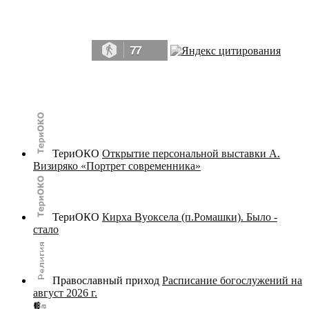
Да, мы память человечества, и поэтому мы в конце концов непременно
победим.» ― Рэй Брэдбери, 451° по Фаренгейту
77
© terijoki.spb.ru | terijoki.org 2000-2026 Использование материалов сайта в коммерческих целях без
письменного разрешения
администрации сайта
не допускается.
ТериОКО
Открытие персональной выставки А.
Визиряко «Портрет современника»
ТериОКО
Кирха Вуоксела (п.Ромашки). Было -
стало
Православный приход
Расписание богослужений на
август 2026 г.