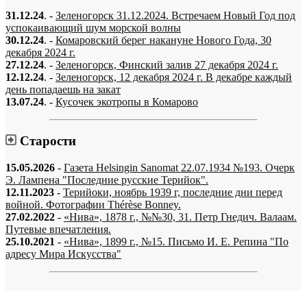
31.12.24
. -
Зеленогорск 31.12.2024. Встречаем Новый Год под
успокаивающий шум морской волны
30.12.24
. -
Комаровский берег накануне Нового Года, 30
декабря 2024 г.
27.12.24
. -
Зеленогорск, Финский залив 27 декабря 2024 г.
12.12.24
. -
Зеленогорск, 12 декабря 2024 г. В декабре каждый
день попадаешь на закат
13.07.24
. -
Кусочек экотропы в Комарово
Старости
15.05.2026
-
Газета Helsingin Sanomat 22.07.1934 №193. Очерк
Э. Лампена "Последние русские Терийок".
12.11.2023
-
Терийоки, ноябрь 1939 г, последние дни перед
войной. Фотографии Thérèse Bonney.
27.02.2022
-
«Нива», 1878 г., №№30, 31. Петр Гнедич. Валаам.
Путевые впечатления.
25.10.2021
-
«Нива», 1899 г., №15. Письмо И. Е. Репина "По
адресу Мира Искусства"
«…когда они спросят нас, что мы делаем, мы ответим: мы вспоминаем.