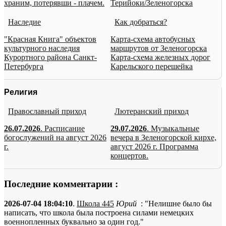
храним, потерявши - плачем.
Терийоки/Зеленогорска
Наследие
Как добраться?
"Красная Книга" объектов
Карта-схема автобусных
культурного наследия
маршрутов от Зеленогорска
Курортного района Санкт-
Карта-схема железных дорог
Петербурга
Карельского перешейка
Религия
Православный приход
Лютеранский приход
26.07.2026
. Расписание
29.07.2026
. Музыкальные
богослужений на август 2026
вечера в Зеленогорской кирхе,
г.
август 2026 г. Программа
концертов.
Последние комментарии :
2026-07-04 18:04:10
.
Школа 445
Юрий
: "Нелишне было бы
написать, что школа была построена силами немецких
военнопленных буквально за один год."