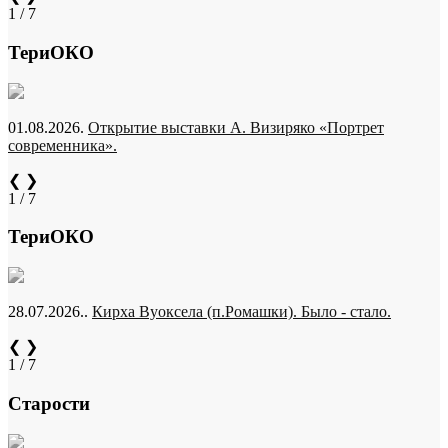
1 / 7
ТериОКО
01.08.2026.
Открытие выставки А. Визиряко «Портрет
современника».
❮
❯
1 / 7
ТериОКО
28.07.2026..
Кирха Вуоксела (п.Ромашки). Было - стало.
❮
❯
1 / 7
Старости