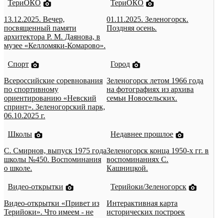
ТериОКО
ТериОКО
13.12.2025. Вечер,
01.11.2025. Зеленогорск.
посвященный памяти
Поздняя осень.
архитектора Р. М. Даянова, в
музее «Келломяки-Комарово».
Спорт
Город
Всероссийские соревнования
Зеленогорск летом 1966 года
по спортивному
на фотографиях из архива
ориентированию «Невский
семьи Новосельских.
спринт». Зеленогорский парк,
06.10.2025 г.
Школы
Недавнее прошлое
С. Смирнов, выпуск 1975 года
Зеленогорск конца 1950-х гг. в
школы №450. Воспоминания
воспоминаниях С.
о школе.
Кашницкой.
Видео-открытки
Терийоки/Зеленогорск
Видео-открытки «Привет из
Интерактивная карта
Терийоки». Что имеем - не
исторических построек