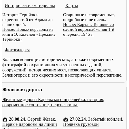
Исторические материалы
Карты
История Терийок и
Старинные и современные,
окрестностей от Адама до
подробные и не очень.
наших дней.
Новое: Карта г. Териоки со
Новое: Новые переводы из
схемой водоснабжения 1-й
книги Э. Кяхёнен «Прежние
очереди, 1945 г.
Терийоки»
Фотогалерея
Большая коллекция исторических, а также современных
фотографий сохранившихся и утраченных зданий,
сооружений, исторических мест, позволяющих увидеть
Зеленогорск и его окрестности в исторической перспективе.
Железная дорога
Железные дороги Карельского перешейка: история,
современное состояние, перспективы.
28.08.24
. Сергей Жевак.
27.02.24
. Забытый юбилей.
Первые паровозы на линии
Полвека грузовой