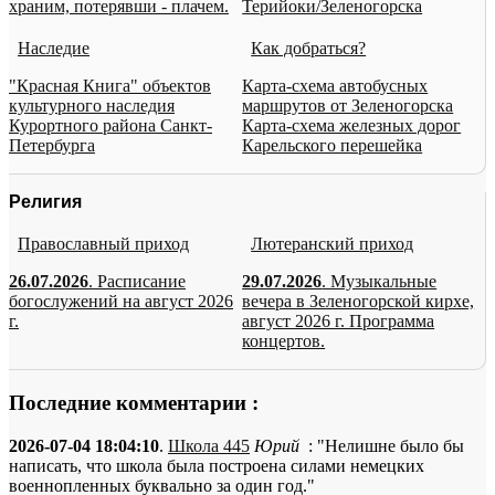
храним, потерявши - плачем.
Терийоки/Зеленогорска
Наследие
Как добраться?
"Красная Книга" объектов
Карта-схема автобусных
культурного наследия
маршрутов от Зеленогорска
Курортного района Санкт-
Карта-схема железных дорог
Петербурга
Карельского перешейка
Религия
Православный приход
Лютеранский приход
26.07.2026
. Расписание
29.07.2026
. Музыкальные
богослужений на август 2026
вечера в Зеленогорской кирхе,
г.
август 2026 г. Программа
концертов.
Последние комментарии :
2026-07-04 18:04:10
.
Школа 445
Юрий
: "Нелишне было бы
написать, что школа была построена силами немецких
военнопленных буквально за один год."