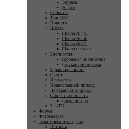
Терраса
Услуги
События
ТериОКО
Новости
Школы
Школа №445
Школа №450
Школа №611
Школа искусств
Библиотеки
Городская библиотека
Детская библиотека
Здравоохранение
Спорт
Искусство
Православный приход
Лютеранский приход
Общество и власть
Доска позора
Зел-ТВ
Форум
Фотогалерея
Тематические разделы
История