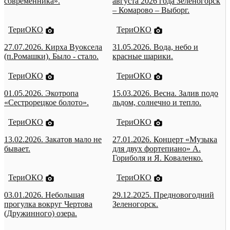
современника».
августа 2026 года Зеленогорск
– Комарово – Выборг.
ТериОКО
ТериОКО
27.07.2026. Кирха Вуоксела
31.05.2026. Вода, небо и
(п.Ромашки). Было - стало.
красные шарики.
ТериОКО
ТериОКО
01.05.2026. Экотропа
15.03.2026. Весна. Залив подо
«Сестрорецкое болото».
льдом, солнечно и тепло.
ТериОКО
ТериОКО
13.02.2026. Закатов мало не
27.01.2026. Концерт «Музыка
бывает.
для двух фортепиано» А.
Гориболя и Я. Коваленко.
ТериОКО
ТериОКО
03.01.2026. Небольшая
29.12.2025. Предновогодний
прогулка вокруг Чертова
Зеленогорск.
(Дружинного) озера.