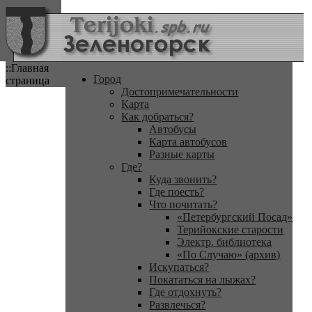
::Главная
Город
страница
Достопримечательности
Карта
Как добраться?
Автобусы
Карта автобусов
Разные карты
Где?
Куда звонить?
Где поесть?
Что почитать?
«Петербургский Посад»
Терийокские старости
Электр. библиотека
«По Случаю» (архив)
Искупаться?
Покататься на лыжах?
Где отдохнуть?
Развлечься?