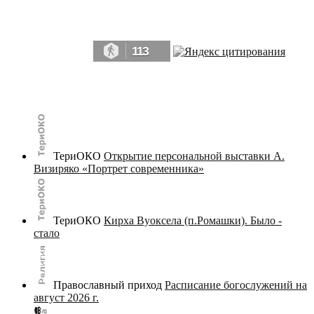
Да, мы память человечества, и поэтому мы в конце концов непременно
победим.» ― Рэй Брэдбери, 451° по Фаренгейту
113
© terijoki.spb.ru | terijoki.org 2000-2026 Использование материалов сайта в коммерческих целях без
письменного разрешения
администрации сайта
не допускается.
ТериОКО
Открытие персональной выставки А.
Визиряко «Портрет современника»
ТериОКО
Кирха Вуоксела (п.Ромашки). Было -
стало
Православный приход
Расписание богослужений на
август 2026 г.