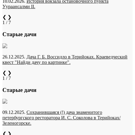
10.02.2026.
История вокзала остановочного пункта
Уураансалми II.
❮
❯
1 / 7
Старые дачи
26.12.2025.
Дача Г. Б. Воссидло в Терийоках. Краеведческий
квест "Найди дачу по картинке".
❮
❯
1 / 7
Старые дачи
09.12.2025.
Сохранившаяся (!) дача знаменитого
петербургского ресторатора И. С. Соколова в Терийоках/
Зеленогорске.
❮
❯