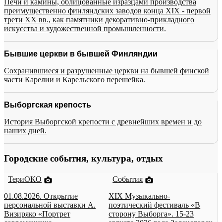
Печи и камины, облицованные изразцами производства
преимущественно финляндских заводов конца XIX - первой
трети XX вв., как памятники декоративно-прикладного
искусства и художественной промышленности.
Бывшие церкви в бывшей Финляндии
Сохранившиеся и разрушенные церкви на бывшей финской
части Карелии и Карельского перешейка.
Выборгская крепость
История Выборгской крепости с древнейших времен и до
наших дней.
Городские события, культура, отдых
ТериОКО
События
01.08.2026. Открытие
XIX Музыкально-
персональной выставки А.
поэтический фестиваль «В
Визиряко «Портрет
сторону Выборга». 15-23