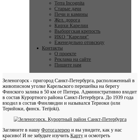
Terra Incognita
Старые дачи
Печи и камины
Жел. дорога
Кирхи Карелии
Выборгская крепость
ИКО "Карелия"
Еженедельно отовсюду
Контакты
О проекте
Реклама на сайте
Пишите нам
Зеленогорск - пригород Санкт-Петербурга, расположенный в
живописном уголке Карельского перешейка на берегу
Финского залива в 50 км от Питера. Административно входит
в состав Курортного района Санкт-Петербурга. До 1939 года
входил в состав Финляндии и назывался Териоки (или
Терийоки, финск. Terijoki).
Загляните в нашу
Фотогалерею
и вы увидите, как у нас
красиво! И не забудьте изучить
Карту
и осмотреть