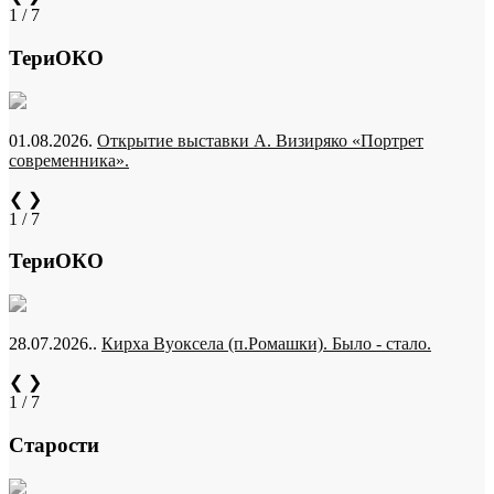
1 / 7
ТериОКО
01.08.2026.
Открытие выставки А. Визиряко «Портрет
современника».
❮
❯
1 / 7
ТериОКО
28.07.2026..
Кирха Вуоксела (п.Ромашки). Было - стало.
❮
❯
1 / 7
Старости