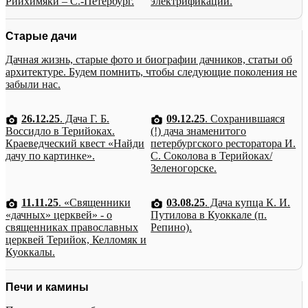
Рийхимяки – С.-Петербург.
электрификации.
Старые дачи
Дачная жизнь, старые фото и биографии дачников, статьи об
архитектуре. Будем помнить, чтобы следующие поколения не
забыли нас.
26.12.25
. Дача Г. Б.
09.12.25
. Сохранившаяся
Воссидло в Терийоках.
(!) дача знаменитого
Краеведческий квест «Найди
петербургского ресторатора И.
дачу по картинке».
С. Соколова в Терийоках/
Зеленогорске.
11.11.25
. «Священники
03.08.25
. Дача купца К. И.
«дачных» церквей» - о
Путилова в Куоккале (п.
священниках православных
Репино).
церквей Терийок, Келломяк и
Куоккалы.
Печи и камины