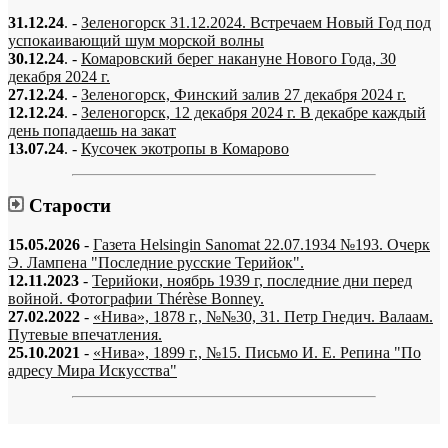
31.12.24
. -
Зеленогорск 31.12.2024. Встречаем Новый Год под
успокаивающий шум морской волны
30.12.24
. -
Комаровский берег накануне Нового Года, 30
декабря 2024 г.
27.12.24
. -
Зеленогорск, Финский залив 27 декабря 2024 г.
12.12.24
. -
Зеленогорск, 12 декабря 2024 г. В декабре каждый
день попадаешь на закат
13.07.24
. -
Кусочек экотропы в Комарово
Старости
15.05.2026
-
Газета Helsingin Sanomat 22.07.1934 №193. Очерк
Э. Лампена "Последние русские Терийок".
12.11.2023
-
Терийоки, ноябрь 1939 г, последние дни перед
войной. Фотографии Thérèse Bonney.
27.02.2022
-
«Нива», 1878 г., №№30, 31. Петр Гнедич. Валаам.
Путевые впечатления.
25.10.2021
-
«Нива», 1899 г., №15. Письмо И. Е. Репина "По
адресу Мира Искусства"
«…когда они спросят нас, что мы делаем, мы ответим: мы вспоминаем.