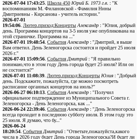
2026-07-04 17:43:25
.
Школа 450
Юрий Б. 1973 г.в.
: "К
воспоминаниям М. Филановской - Фамилия Нины
Дмитриевны - Кирсанова - учитель истории."
2026-07-01
19:54:06
.
Лютер.приход:Концерты
Александр
: "Юлия, добрый
день. Программа концертов на 3-5 июля уже опубликована на
этой страничке. Программа на ..."
2026-07-01 19:48:54
.
События
Александр
: "Дмитрий, я выше
Вам ответил. День Зеленогорска состоится и пройдет 25 июля
2026 г."
2026-07-01 15:09:56
.
События
Дмитрий
: "Я правильно
понимаю,что в этом году День города будет 25 июля? Или он
не состоится?"
2026-07-01 11:08:39
.
Лютер.приход:Концерты
Юлия
: "Добрый
день. Подскажите, пожалуйста, где можно посмотреть
расписание органных концертов на июль?"
2026-06-27 06:10:13
.
События
Александр
: "Получил
официальное подтверждение из Муниципального Совета г.
Зеленогорска - День Зеленогорска, как ..."
2026-06-24 22:39:46
.
События
Александр
: "День Зеленогорска
всегда проходит в последнюю субботу июля. В этом году это
25 июля. Я думаю, что бу..."
2026-06-24
18:20:54
.
События
Дмитрий
: "Ответьте,пожалуйста,какого
числа в 2026 году будет День города Зеленогорска?И будет ли