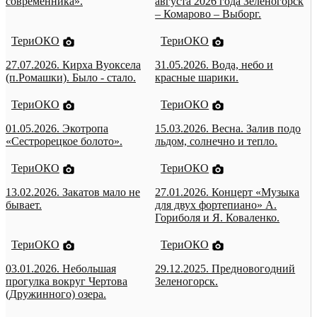
современника».
августа 2026 года Зеленогорск
– Комарово – Выборг.
ТериОКО
ТериОКО
27.07.2026. Кирха Вуоксела
31.05.2026. Вода, небо и
(п.Ромашки). Было - стало.
красные шарики.
ТериОКО
ТериОКО
01.05.2026. Экотропа
15.03.2026. Весна. Залив подо
«Сестрорецкое болото».
льдом, солнечно и тепло.
ТериОКО
ТериОКО
13.02.2026. Закатов мало не
27.01.2026. Концерт «Музыка
бывает.
для двух фортепиано» А.
Гориболя и Я. Коваленко.
ТериОКО
ТериОКО
03.01.2026. Небольшая
29.12.2025. Предновогодний
прогулка вокруг Чертова
Зеленогорск.
(Дружинного) озера.