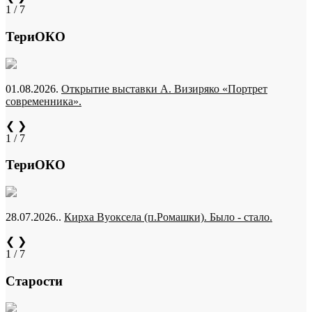
1 / 7
ТериОКО
01.08.2026.
Открытие выставки А. Визиряко «Портрет
современника».
❮
❯
1 / 7
ТериОКО
28.07.2026..
Кирха Вуоксела (п.Ромашки). Было - стало.
❮
❯
1 / 7
Старости