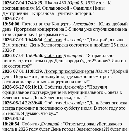
2026-07-04 17:43:25
.
Школа 450
Юрий Б. 1973 г.в.
: "К
воспоминаниям М. Филановской - Фамилия Нины
Дмитриевны - Кирсанова - учитель истории."
2026-07-01
19:54:06
.
Лютер.приход:Концерты
Александр
: "Юлия, добрый
день. Программа концертов на 3-5 июля уже опубликована на
этой страничке. Программа на ..."
2026-07-01 19:48:54
.
События
Александр
: "Дмитрий, я выше
Вам ответил. День Зеленогорска состоится и пройдет 25 июля
2026 г."
2026-07-01 15:09:56
.
События
Дмитрий
: "Я правильно
понимаю,что в этом году День города будет 25 июля? Или он
не состоится?"
2026-07-01 11:08:39
.
Лютер.приход:Концерты
Юлия
: "Добрый
день. Подскажите, пожалуйста, где можно посмотреть
расписание органных концертов на июль?"
2026-06-27 06:10:13
.
События
Александр
: "Получил
официальное подтверждение из Муниципального Совета г.
Зеленогорска - День Зеленогорска, как ..."
2026-06-24 22:39:46
.
События
Александр
: "День Зеленогорска
всегда проходит в последнюю субботу июля. В этом году это
25 июля. Я думаю, что бу..."
2026-06-24
18:20:54
.
События
Дмитрий
: "Ответьте,пожалуйста,какого
числа в 2026 году будет День города Зеленогорска?И будет ли