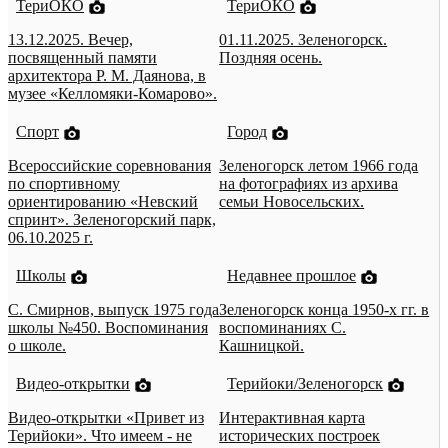
ТериОКО
ТериОКО
13.12.2025. Вечер,
01.11.2025. Зеленогорск.
посвященный памяти
Поздняя осень.
архитектора Р. М. Даянова, в
музее «Келломяки-Комарово».
Спорт
Город
Всероссийские соревнования
Зеленогорск летом 1966 года
по спортивному
на фотографиях из архива
ориентированию «Невский
семьи Новосельских.
спринт». Зеленогорский парк,
06.10.2025 г.
Школы
Недавнее прошлое
С. Смирнов, выпуск 1975 года
Зеленогорск конца 1950-х гг. в
школы №450. Воспоминания
воспоминаниях С.
о школе.
Кашницкой.
Видео-открытки
Терийоки/Зеленогорск
Видео-открытки «Привет из
Интерактивная карта
Терийоки». Что имеем - не
исторических построек