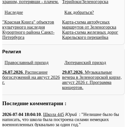
храним, потерявши - плачем.
Терийоки/Зеленогорска
Наследие
Как добраться?
"Красная Книга" объектов
Карта-схема автобусных
культурного наследия
маршрутов от Зеленогорска
Курортного района Санкт-
Карта-схема железных дорог
Петербурга
Карельского перешейка
Религия
Православный приход
Лютеранский приход
26.07.2026
. Расписание
29.07.2026
. Музыкальные
богослужений на август 2026
вечера в Зеленогорской кирхе,
г.
август 2026 г. Программа
концертов.
Последние комментарии :
2026-07-04 18:04:10
.
Школа 445
Юрий
: "Нелишне было бы
написать, что школа была построена силами немецких
военнопленных буквально за один год."