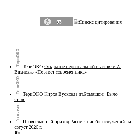
Да, мы память человечества, и поэтому мы в конце концов непременно
победим.» ― Рэй Брэдбери, 451° по Фаренгейту
93
© terijoki.spb.ru | terijoki.org 2000-2026 Использование материалов сайта в коммерческих целях без
письменного разрешения
администрации сайта
не допускается.
ТериОКО
Открытие персональной выставки А.
Визиряко «Портрет современника»
ТериОКО
Кирха Вуоксела (п.Ромашки). Было -
стало
Православный приход
Расписание богослужений на
август 2026 г.