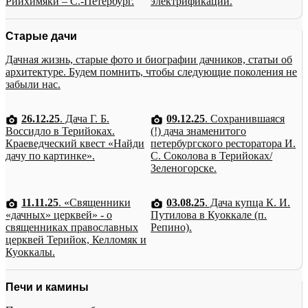
Рийхимяки – С.-Петербург.
электрификации.
Старые дачи
Дачная жизнь, старые фото и биографии дачников, статьи об
архитектуре. Будем помнить, чтобы следующие поколения не
забыли нас.
26.12.25
. Дача Г. Б.
09.12.25
. Сохранившаяся
Воссидло в Терийоках.
(!) дача знаменитого
Краеведческий квест «Найди
петербургского ресторатора И.
дачу по картинке».
С. Соколова в Терийоках/
Зеленогорске.
11.11.25
. «Священники
03.08.25
. Дача купца К. И.
«дачных» церквей» - о
Путилова в Куоккале (п.
священниках православных
Репино).
церквей Терийок, Келломяк и
Куоккалы.
Печи и камины