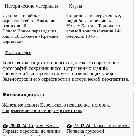
Исторические материалы
Карты
История Терийок и
Старинные и современные,
окрестностей от Адама до
подробные и не очень.
наших дней.
Новое: Карта г. Териоки со
Новое: Новые переводы из
схемой водоснабжения 1-й
книги Э. Кяхёнен «Прежние
очереди, 1945 г.
Терийоки»
Фотогалерея
Большая коллекция исторических, а также современных
фотографий сохранившихся и утраченных зданий,
сооружений, исторических мест, позволяющих увидеть
Зеленогорск и его окрестности в исторической перспективе.
Железная дорога
Железные дороги Карельского перешейка: история,
современное состояние, перспективы.
28.08.24
. Сергей Жевак.
27.02.24
. Забытый юбилей.
Первые паровозы на линии
Полвека грузовой