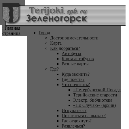
::Главная
Город
страница
Достопримечательности
Карта
Как добраться?
Автобусы
Карта автобусов
Разные карты
Где?
Куда звонить?
Где поесть?
Что почитать?
«Петербургский Посад»
Терийокские старости
Электр. библиотека
«По Случаю» (архив)
Искупаться?
Покататься на лыжах?
Где отдохнуть?
Развлечься?