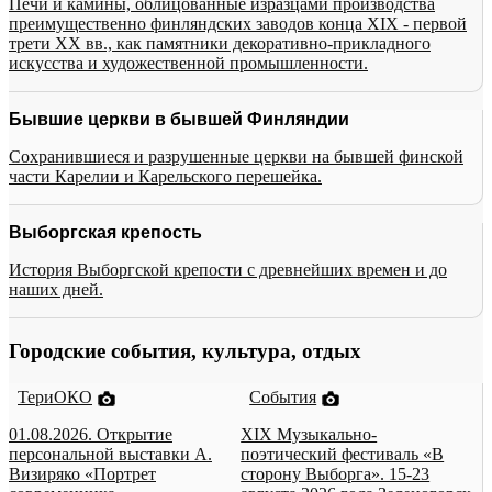
Печи и камины, облицованные изразцами производства
преимущественно финляндских заводов конца XIX - первой
трети XX вв., как памятники декоративно-прикладного
искусства и художественной промышленности.
Бывшие церкви в бывшей Финляндии
Сохранившиеся и разрушенные церкви на бывшей финской
части Карелии и Карельского перешейка.
Выборгская крепость
История Выборгской крепости с древнейших времен и до
наших дней.
Городские события, культура, отдых
ТериОКО
События
01.08.2026. Открытие
XIX Музыкально-
персональной выставки А.
поэтический фестиваль «В
Визиряко «Портрет
сторону Выборга». 15-23