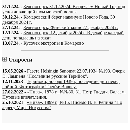
31.12.24
. -
Зеленогорск 31.12.2024. Встречаем Новый Год под
успокаивающий шум морской волны
30.12.24
. -
Комаровский берег накануне Нового Года, 30
декабря 2024 г.
27.12.24
. -
Зеленогорск, Финский залив 27 декабря 2024 г.
12.12.24
. -
Зеленогорск, 12 декабря 2024 г. В декабре каждый
день попадаешь на закат
13.07.24
. -
Кусочек экотропы в Комарово
Старости
15.05.2026
-
Газета Helsingin Sanomat 22.07.1934 №193. Очерк
Э. Лампена "Последние русские Терийок".
12.11.2023
-
Терийоки, ноябрь 1939 г, последние дни перед
войной. Фотографии Thérèse Bonney.
27.02.2022
-
«Нива», 1878 г., №№30, 31. Петр Гнедич. Валаам.
Путевые впечатления.
25.10.2021
-
«Нива», 1899 г., №15. Письмо И. Е. Репина "По
адресу Мира Искусства"
«…когда они спросят нас, что мы делаем, мы ответим: мы вспоминаем.