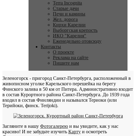
Terra Incognita
Старые дачи
Печи и камины
Жел. дорога
Кирхи Карелии
Выборгская крепость
ИКО "Карелия"
Еженедельно отовсюду
Контакты
О проекте
Реклама на сайте
Пишите нам
Зеленогорск - пригород Санкт-Петербурга, расположенный в
живописном уголке Карельского перешейка на берегу
Финского залива в 50 км от Питера. Административно входит
в состав Курортного района Санкт-Петербурга. До 1939 года
входил в состав Финляндии и назывался Териоки (или
Терийоки, финск. Terijoki).
Загляните в нашу
Фотогалерею
и вы увидите, как у нас
красиво! И не забудьте изучить
Карту
и осмотреть