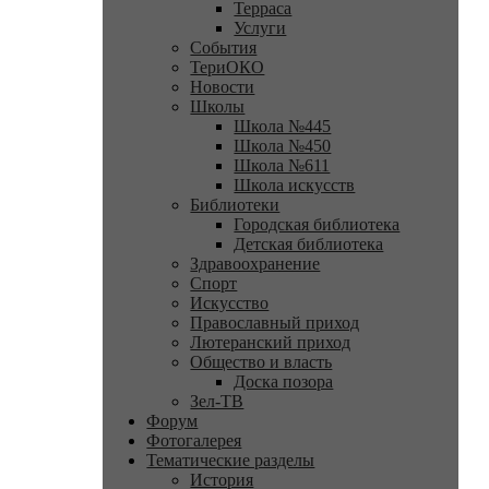
Терраса
Услуги
События
ТериОКО
Новости
Школы
Школа №445
Школа №450
Школа №611
Школа искусств
Библиотеки
Городская библиотека
Детская библиотека
Здравоохранение
Спорт
Искусство
Православный приход
Лютеранский приход
Общество и власть
Доска позора
Зел-ТВ
Форум
Фотогалерея
Тематические разделы
История