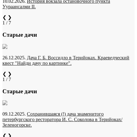
10.02.2026.
История вокзала остановочного пункта
Уураансалми II.
❮
❯
1 / 7
Старые дачи
26.12.2025.
Дача Г. Б. Воссидло в Терийоках. Краеведческий
квест "Найди дачу по картинке".
❮
❯
1 / 7
Старые дачи
09.12.2025.
Сохранившаяся (!) дача знаменитого
петербургского ресторатора И. С. Соколова в Терийоках/
Зеленогорске.
❮
❯