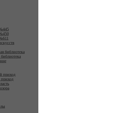
№445
№450
№611
искусств
ая библиотека
 библиотека
ение
й приход
 приход
ласть
озора
елы