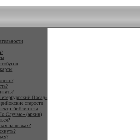
ательности
я?
сы
втобусов
 карты
онить?
сть?
итать?
Петербургский Посад»
ерийокские старости
лектр. библиотека
По Случаю» (архив)
ться?
ься на лыжах?
охнуть?
ься?