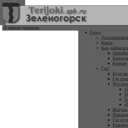
::Главная страница
Город
Достопримеч
Карта
Как добратьс
Автобу
Карта а
Разные
Где?
Куда зв
Где пое
Что поч
«
Т
Э
«
Искупа
Покатат
Где отд
Развлеч