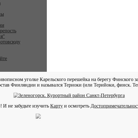
a
ны
ии
репость
я"
 отовсюду
айте
ивописном уголке Карельского перешейка на берегу Финского за
став Финляндии и назывался Териоки (или Терийоки, финск. Teri
! И не забудьте изучить
Карту
и осмотреть
Достопримечательнос