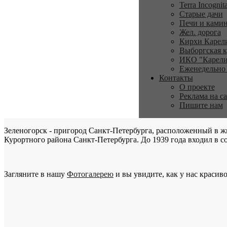
Terra Incognit
Старые дачи
Печи и ками
Жел. дорога
Кирхи Карел
Выборгская к
ИКО "Карели
Еженедельно
Контакты
О проекте
Реклама на с
Пишите нам
Зеленогорск - пригород Санкт-Петербурга, расположенный в ж
Курортного района Санкт-Петербурга. До 1939 года входил в со
Загляните в нашу
Фотогалерею
и вы увидите, как у нас красиво