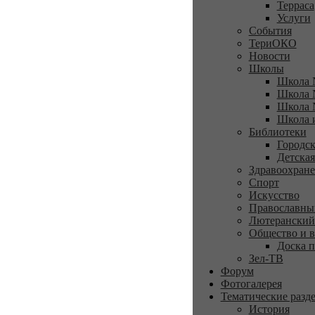
Терраса
Услуги
События
ТериОКО
Новости
Школы
Школа 
Школа 
Школа 
Школа 
Библиотеки
Городск
Детская
Здравоохран
Спорт
Искусство
Православны
Лютеранский
Общество и в
Доска п
Зел-ТВ
Форум
Фотогалерея
Тематические разд
История