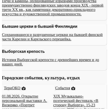
Печи и камины, облицованные изразцами производства
преимущественно финляндских заводов конца XIX - первой
трети XX вв., как памятники декоративно-прикладного
искусства и художественной промышленности.
Бывшие церкви в бывшей Финляндии
Сохранившиеся и разрушенные церкви на бывшей финской
части Карелии и Карельского перешейка.
Выборгская крепость
История Выборгской крепости с древнейших времен и до
наших дней.
Городские события, культура, отдых
ТериОКО
События
01.08.2026. Открытие
XIX Музыкально-
персональной выставки А.
поэтический фестиваль «В
Визиряко «Портрет
сторону Выборга». 15-23