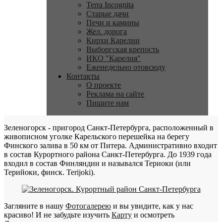
Terra Incognita
Старые дачи
Печи и камины
Жел. дорога
Кирхи Карелии
Выборгская крепость
ИКО "Карелия"
Еженедельно отовсюду
Контакты
О проекте
Реклама на сайте
Пишите нам
Зеленогорск - пригород Санкт-Петербурга, расположенный в
живописном уголке Карельского перешейка на берегу
Финского залива в 50 км от Питера. Административно входит
в состав Курортного района Санкт-Петербурга. До 1939 года
входил в состав Финляндии и назывался Териоки (или
Терийоки, финск. Terijoki).
Загляните в нашу
Фотогалерею
и вы увидите, как у нас
красиво! И не забудьте изучить
Карту
и осмотреть