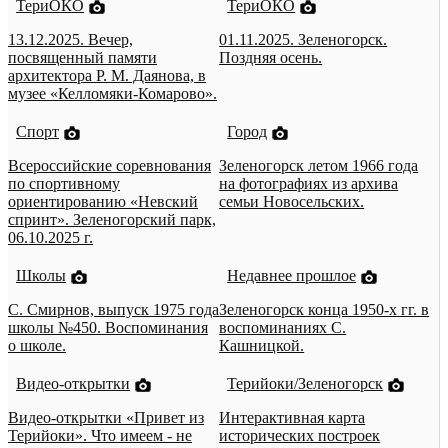
ТериОКО
ТериОКО
13.12.2025. Вечер,
01.11.2025. Зеленогорск.
посвященный памяти
Поздняя осень.
архитектора Р. М. Даянова, в
музее «Келломяки-Комарово».
Спорт
Город
Всероссийские соревнования
Зеленогорск летом 1966 года
по спортивному
на фотографиях из архива
ориентированию «Невский
семьи Новосельских.
спринт». Зеленогорский парк,
06.10.2025 г.
Школы
Недавнее прошлое
С. Смирнов, выпуск 1975 года
Зеленогорск конца 1950-х гг. в
школы №450. Воспоминания
воспоминаниях С.
о школе.
Кашницкой.
Видео-открытки
Терийоки/Зеленогорск
Видео-открытки «Привет из
Интерактивная карта
Терийоки». Что имеем - не
исторических построек