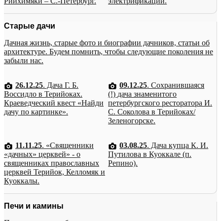
Рийхимяки – С.-Петербург.
электрификации.
Старые дачи
Дачная жизнь, старые фото и биографии дачников, статьи об
архитектуре. Будем помнить, чтобы следующие поколения не
забыли нас.
26.12.25
. Дача Г. Б.
09.12.25
. Сохранившаяся
Воссидло в Терийоках.
(!) дача знаменитого
Краеведческий квест «Найди
петербургского ресторатора И.
дачу по картинке».
С. Соколова в Терийоках/
Зеленогорске.
11.11.25
. «Священники
03.08.25
. Дача купца К. И.
«дачных» церквей» - о
Путилова в Куоккале (п.
священниках православных
Репино).
церквей Терийок, Келломяк и
Куоккалы.
Печи и камины