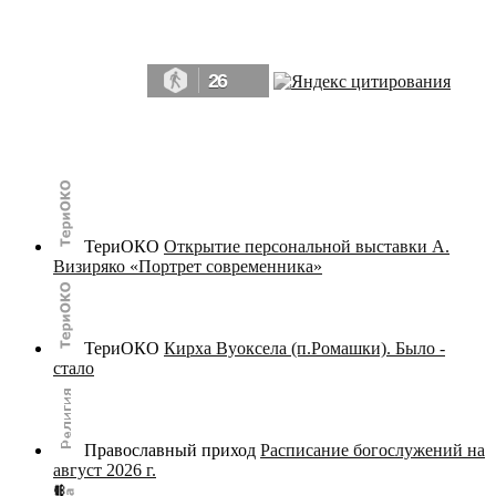
Да, мы память человечества, и поэтому мы в конце концов непременно
победим.» ― Рэй Брэдбери, 451° по Фаренгейту
26
© terijoki.spb.ru | terijoki.org 2000-2026 Использование материалов сайта в коммерческих целях без
письменного разрешения
администрации сайта
не допускается.
ТериОКО
Открытие персональной выставки А.
Визиряко «Портрет современника»
ТериОКО
Кирха Вуоксела (п.Ромашки). Было -
стало
Православный приход
Расписание богослужений на
август 2026 г.