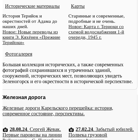
Исторические материалы
Карты
История Терийок и
Старинные и современные,
окрестностей от Адама до
подробные и не очень.
наших дней.
Новое: Карта г. Териоки со
Новое: Новые переводы из
схемой водоснабжения 1-й
книги Э. Кяхёнен «Прежние
очереди, 1945 г.
Терийоки»
Фотогалерея
Большая коллекция исторических, а также современных
фотографий сохранившихся и утраченных зданий,
сооружений, исторических мест, позволяющих увидеть
Зеленогорск и его окрестности в исторической перспективе.
Железная дорога
Железные дороги Карельского перешейка: история,
современное состояние, перспективы.
28.08.24
. Сергей Жевак.
27.02.24
. Забытый юбилей.
Первые паровозы на линии
Полвека грузовой