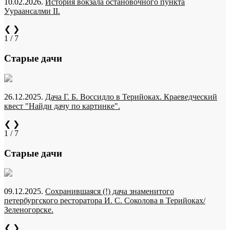
10.02.2026.
История вокзала остановочного пункта
Уураансалми II.
❮
❯
1 / 7
Старые дачи
26.12.2025.
Дача Г. Б. Воссидло в Терийоках. Краеведческий
квест "Найди дачу по картинке".
❮
❯
1 / 7
Старые дачи
09.12.2025.
Сохранившаяся (!) дача знаменитого
петербургского ресторатора И. С. Соколова в Терийоках/
Зеленогорске.
❮
❯