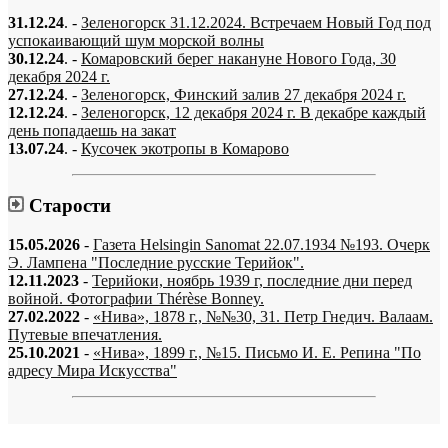
31.12.24
. -
Зеленогорск 31.12.2024. Встречаем Новый Год под
успокаивающий шум морской волны
30.12.24
. -
Комаровский берег накануне Нового Года, 30
декабря 2024 г.
27.12.24
. -
Зеленогорск, Финский залив 27 декабря 2024 г.
12.12.24
. -
Зеленогорск, 12 декабря 2024 г. В декабре каждый
день попадаешь на закат
13.07.24
. -
Кусочек экотропы в Комарово
Старости
15.05.2026
-
Газета Helsingin Sanomat 22.07.1934 №193. Очерк
Э. Лампена "Последние русские Терийок".
12.11.2023
-
Терийоки, ноябрь 1939 г, последние дни перед
войной. Фотографии Thérèse Bonney.
27.02.2022
-
«Нива», 1878 г., №№30, 31. Петр Гнедич. Валаам.
Путевые впечатления.
25.10.2021
-
«Нива», 1899 г., №15. Письмо И. Е. Репина "По
адресу Мира Искусства"
«…когда они спросят нас, что мы делаем, мы ответим: мы вспоминаем.