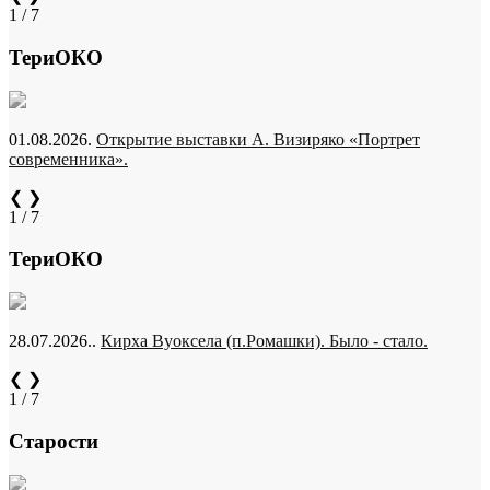
1 / 7
ТериОКО
01.08.2026.
Открытие выставки А. Визиряко «Портрет
современника».
❮
❯
1 / 7
ТериОКО
28.07.2026..
Кирха Вуоксела (п.Ромашки). Было - стало.
❮
❯
1 / 7
Старости