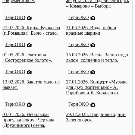
современника».
августа 2026 года Зеленогорск
– Комарово – Выборг.
ТериОКО
ТериОКО
27.07.2026. Кирха Вуоксела
31.05.2026. Вода, небо и
(п.Ромашки). Было - стало.
красные шарики.
ТериОКО
ТериОКО
01.05.2026. Экотропа
15.03.2026. Весна. Залив подо
«Сестрорецкое болото».
льдом, солнечно и тепло.
ТериОКО
ТериОКО
13.02.2026. Закатов мало не
27.01.2026. Концерт «Музыка
бывает.
для двух фортепиано» А.
Гориболя и Я. Коваленко.
ТериОКО
ТериОКО
03.01.2026. Небольшая
29.12.2025. Предновогодний
прогулка вокруг Чертова
Зеленогорск.
(Дружинного) озера.