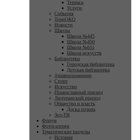
Терраса
Услуги
События
ТериОКО
Новости
Школы
Школа №445
Школа №450
Школа №611
Школа искусств
Библиотеки
Городская библиотека
Детская библиотека
Здравоохранение
Спорт
Искусство
Православный приход
Лютеранский приход
Общество и власть
Доска позора
Зел-ТВ
Форум
Фотогалерея
Тематические разделы
История