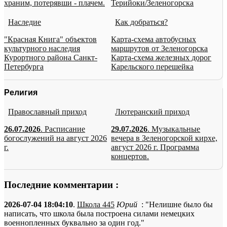
храним, потерявши - плачем.
Терийоки/Зеленогорска
Наследие
Как добраться?
"Красная Книга" объектов
Карта-схема автобусных
культурного наследия
маршрутов от Зеленогорска
Курортного района Санкт-
Карта-схема железных дорог
Петербурга
Карельского перешейка
Религия
Православный приход
Лютеранский приход
26.07.2026
. Расписание
29.07.2026
. Музыкальные
богослужений на август 2026
вечера в Зеленогорской кирхе,
г.
август 2026 г. Программа
концертов.
Последние комментарии :
2026-07-04 18:04:10
.
Школа 445
Юрий
: "Нелишне было бы
написать, что школа была построена силами немецких
военнопленных буквально за один год."