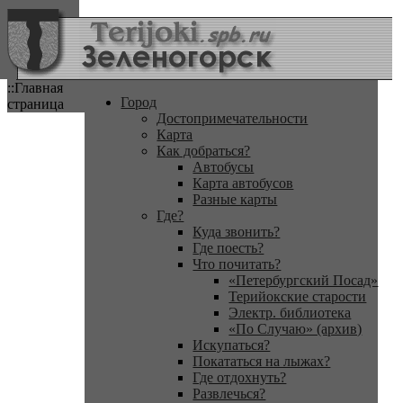
::Главная
Город
страница
Достопримечательности
Карта
Как добраться?
Автобусы
Карта автобусов
Разные карты
Где?
Куда звонить?
Где поесть?
Что почитать?
«Петербургский Посад»
Терийокские старости
Электр. библиотека
«По Случаю» (архив)
Искупаться?
Покататься на лыжах?
Где отдохнуть?
Развлечься?