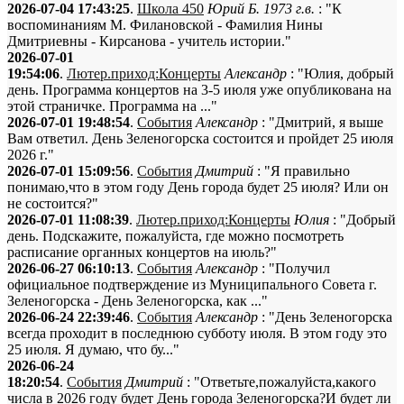
2026-07-04 17:43:25
.
Школа 450
Юрий Б. 1973 г.в.
: "К
воспоминаниям М. Филановской - Фамилия Нины
Дмитриевны - Кирсанова - учитель истории."
2026-07-01
19:54:06
.
Лютер.приход:Концерты
Александр
: "Юлия, добрый
день. Программа концертов на 3-5 июля уже опубликована на
этой страничке. Программа на ..."
2026-07-01 19:48:54
.
События
Александр
: "Дмитрий, я выше
Вам ответил. День Зеленогорска состоится и пройдет 25 июля
2026 г."
2026-07-01 15:09:56
.
События
Дмитрий
: "Я правильно
понимаю,что в этом году День города будет 25 июля? Или он
не состоится?"
2026-07-01 11:08:39
.
Лютер.приход:Концерты
Юлия
: "Добрый
день. Подскажите, пожалуйста, где можно посмотреть
расписание органных концертов на июль?"
2026-06-27 06:10:13
.
События
Александр
: "Получил
официальное подтверждение из Муниципального Совета г.
Зеленогорска - День Зеленогорска, как ..."
2026-06-24 22:39:46
.
События
Александр
: "День Зеленогорска
всегда проходит в последнюю субботу июля. В этом году это
25 июля. Я думаю, что бу..."
2026-06-24
18:20:54
.
События
Дмитрий
: "Ответьте,пожалуйста,какого
числа в 2026 году будет День города Зеленогорска?И будет ли