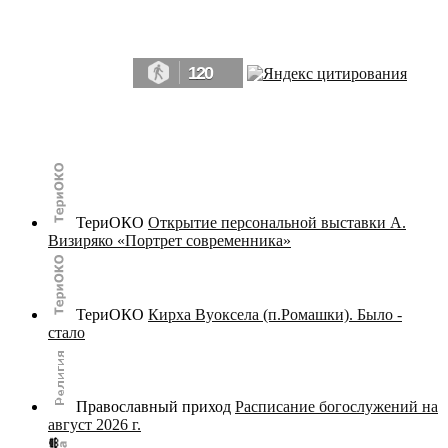
Да, мы память человечества, и поэтому мы в конце концов непременно
победим.» ― Рэй Брэдбери, 451° по Фаренгейту
120
© terijoki.spb.ru | terijoki.org 2000-2026 Использование материалов сайта в коммерческих целях без
письменного разрешения
администрации сайта
не допускается.
ТериОКО
Открытие персональной выставки А.
Визиряко «Портрет современника»
ТериОКО
Кирха Вуоксела (п.Ромашки). Было -
стало
Православный приход
Расписание богослужений на
август 2026 г.