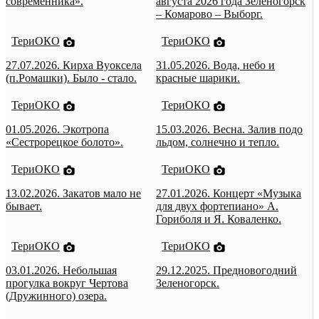
современника».
августа 2026 года Зеленогорск
– Комарово – Выборг.
ТериОКО
ТериОКО
27.07.2026. Кирха Вуоксела
31.05.2026. Вода, небо и
(п.Ромашки). Было - стало.
красные шарики.
ТериОКО
ТериОКО
01.05.2026. Экотропа
15.03.2026. Весна. Залив подо
«Сестрорецкое болото».
льдом, солнечно и тепло.
ТериОКО
ТериОКО
13.02.2026. Закатов мало не
27.01.2026. Концерт «Музыка
бывает.
для двух фортепиано» А.
Гориболя и Я. Коваленко.
ТериОКО
ТериОКО
03.01.2026. Небольшая
29.12.2025. Предновогодний
прогулка вокруг Чертова
Зеленогорск.
(Дружинного) озера.