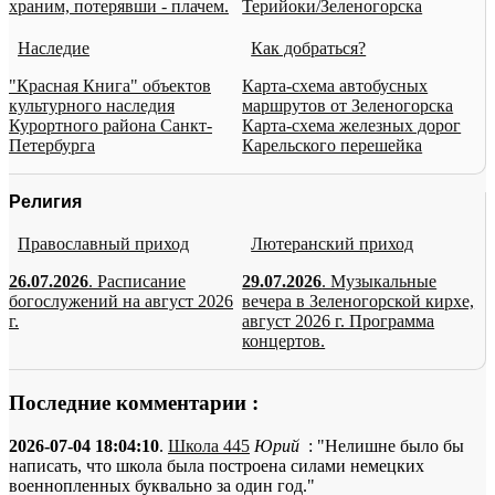
храним, потерявши - плачем.
Терийоки/Зеленогорска
Наследие
Как добраться?
"Красная Книга" объектов
Карта-схема автобусных
культурного наследия
маршрутов от Зеленогорска
Курортного района Санкт-
Карта-схема железных дорог
Петербурга
Карельского перешейка
Религия
Православный приход
Лютеранский приход
26.07.2026
. Расписание
29.07.2026
. Музыкальные
богослужений на август 2026
вечера в Зеленогорской кирхе,
г.
август 2026 г. Программа
концертов.
Последние комментарии :
2026-07-04 18:04:10
.
Школа 445
Юрий
: "Нелишне было бы
написать, что школа была построена силами немецких
военнопленных буквально за один год."