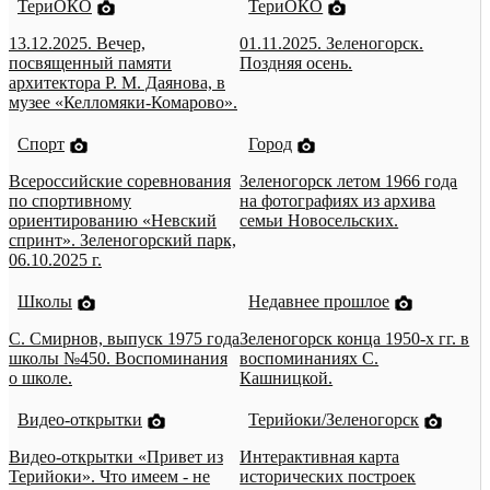
ТериОКО
ТериОКО
13.12.2025. Вечер,
01.11.2025. Зеленогорск.
посвященный памяти
Поздняя осень.
архитектора Р. М. Даянова, в
музее «Келломяки-Комарово».
Спорт
Город
Всероссийские соревнования
Зеленогорск летом 1966 года
по спортивному
на фотографиях из архива
ориентированию «Невский
семьи Новосельских.
спринт». Зеленогорский парк,
06.10.2025 г.
Школы
Недавнее прошлое
С. Смирнов, выпуск 1975 года
Зеленогорск конца 1950-х гг. в
школы №450. Воспоминания
воспоминаниях С.
о школе.
Кашницкой.
Видео-открытки
Терийоки/Зеленогорск
Видео-открытки «Привет из
Интерактивная карта
Терийоки». Что имеем - не
исторических построек