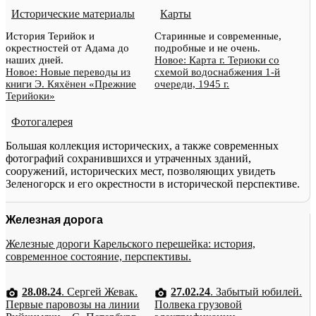
Исторические материалы
Карты
История Терийок и
Старинные и современные,
окрестностей от Адама до
подробные и не очень.
наших дней.
Новое: Карта г. Териоки со
Новое: Новые переводы из
схемой водоснабжения 1-й
книги Э. Кяхёнен «Прежние
очереди, 1945 г.
Терийоки»
Фотогалерея
Большая коллекция исторических, а также современных
фотографий сохранившихся и утраченных зданий,
сооружений, исторических мест, позволяющих увидеть
Зеленогорск и его окрестности в исторической перспективе.
Железная дорога
Железные дороги Карельского перешейка: история,
современное состояние, перспективы.
28.08.24
. Сергей Жевак.
27.02.24
. Забытый юбилей.
Первые паровозы на линии
Полвека грузовой