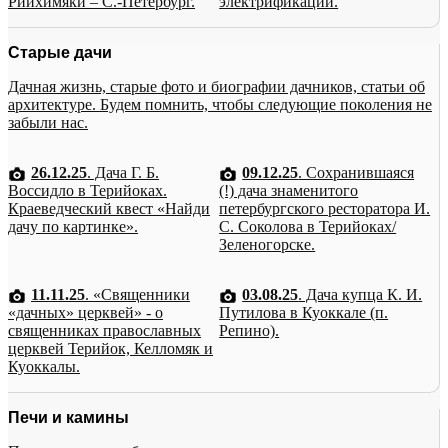
Рийхимяки – С.-Петербург.
электрификации.
Старые дачи
Дачная жизнь, старые фото и биографии дачников, статьи об
архитектуре. Будем помнить, чтобы следующие поколения не
забыли нас.
26.12.25
. Дача Г. Б.
09.12.25
. Сохранившаяся
Воссидло в Терийоках.
(!) дача знаменитого
Краеведческий квест «Найди
петербургского ресторатора И.
дачу по картинке».
С. Соколова в Терийоках/
Зеленогорске.
11.11.25
. «Священники
03.08.25
. Дача купца К. И.
«дачных» церквей» - о
Путилова в Куоккале (п.
священниках православных
Репино).
церквей Терийок, Келломяк и
Куоккалы.
Печи и камины