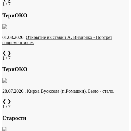
1 / 7
ТериОКО
01.08.2026.
Открытие выставки А. Визиряко «Портрет
современника».
❮
❯
1 / 7
ТериОКО
28.07.2026..
Кирха Вуоксела (п.Ромашки). Было - стало.
❮
❯
1 / 7
Старости