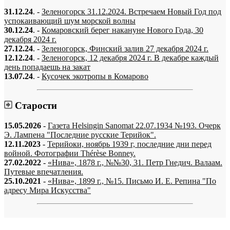
31.12.24
. -
Зеленогорск 31.12.2024. Встречаем Новый Год под
успокаивающий шум морской волны
30.12.24
. -
Комаровский берег накануне Нового Года, 30
декабря 2024 г.
27.12.24
. -
Зеленогорск, Финский залив 27 декабря 2024 г.
12.12.24
. -
Зеленогорск, 12 декабря 2024 г. В декабре каждый
день попадаешь на закат
13.07.24
. -
Кусочек экотропы в Комарово
Старости
15.05.2026
-
Газета Helsingin Sanomat 22.07.1934 №193. Очерк
Э. Лампена "Последние русские Терийок".
12.11.2023
-
Терийоки, ноябрь 1939 г, последние дни перед
войной. Фотографии Thérèse Bonney.
27.02.2022
-
«Нива», 1878 г., №№30, 31. Петр Гнедич. Валаам.
Путевые впечатления.
25.10.2021
-
«Нива», 1899 г., №15. Письмо И. Е. Репина "По
адресу Мира Искусства"
«…когда они спросят нас, что мы делаем, мы ответим: мы вспоминаем.