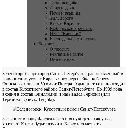
Terra Incognita
Старые дачи
Печи и камины
Жел. дорога
Кирхи Карелии
Выборгская крепость
ИКО "Карелия"
Еженедельно отовсюду
Контакты
О проекте
Реклама на сайте
Пишите нам
Зеленогорск - пригород Санкт-Петербурга, расположенный в
живописном уголке Карельского перешейка на берегу
Финского залива в 50 км от Питера. Административно входит
в состав Курортного района Санкт-Петербурга. До 1939 года
входил в состав Финляндии и назывался Териоки (или
Терийоки, финск. Terijoki).
Загляните в нашу
Фотогалерею
и вы увидите, как у нас
красиво! И не забудьте изучить
Карту
и осмотреть