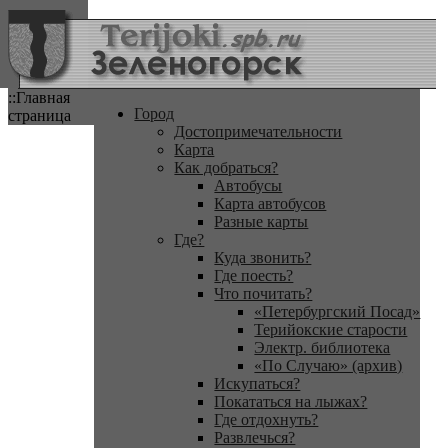
::Главная
Город
страница
Достопримечательности
Карта
Как добраться?
Автобусы
Карта автобусов
Разные карты
Где?
Куда звонить?
Где поесть?
Что почитать?
«Петербургский Посад»
Терийокские старости
Электр. библиотека
«По Случаю» (архив)
Искупаться?
Покататься на лыжах?
Где отдохнуть?
Развлечься?