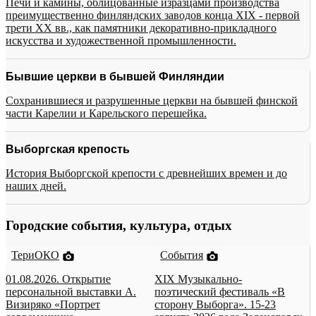
Печи и камины, облицованные изразцами производства
преимущественно финляндских заводов конца XIX - первой
трети XX вв., как памятники декоративно-прикладного
искусства и художественной промышленности.
Бывшие церкви в бывшей Финляндии
Сохранившиеся и разрушенные церкви на бывшей финской
части Карелии и Карельского перешейка.
Выборгская крепость
История Выборгской крепости с древнейших времен и до
наших дней.
Городские события, культура, отдых
ТериОКО
События
01.08.2026. Открытие
XIX Музыкально-
персональной выставки А.
поэтический фестиваль «В
Визиряко «Портрет
сторону Выборга». 15-23