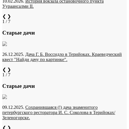
10.02.2026.
История вокзала остановочного пункта
Уураансалми II.
❮
❯
1 / 7
Старые дачи
26.12.2025.
Дача Г. Б. Воссидло в Терийоках. Краеведческий
квест "Найди дачу по картинке".
❮
❯
1 / 7
Старые дачи
09.12.2025.
Сохранившаяся (!) дача знаменитого
петербургского ресторатора И. С. Соколова в Терийоках/
Зеленогорске.
❮
❯