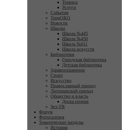
Терраса
Услуги
События
ТериОКО
Новости
Школы
Школа №445
Школа №450
Школа №611
Школа искусств
Библиотеки
Городская библиотека
Детская библиотека
Здравоохранение
Спорт
Искусство
Православный приход
Лютеранский приход
Общество и власть
Доска позора
Зел-ТВ
Форум
Фотогалерея
Тематические разделы
История