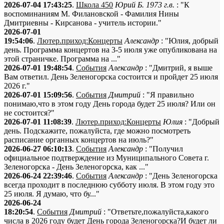
2026-07-04 17:43:25
.
Школа 450
Юрий Б. 1973 г.в.
: "К
воспоминаниям М. Филановской - Фамилия Нины
Дмитриевны - Кирсанова - учитель истории."
2026-07-01
19:54:06
.
Лютер.приход:Концерты
Александр
: "Юлия, добрый
день. Программа концертов на 3-5 июля уже опубликована на
этой страничке. Программа на ..."
2026-07-01 19:48:54
.
События
Александр
: "Дмитрий, я выше
Вам ответил. День Зеленогорска состоится и пройдет 25 июля
2026 г."
2026-07-01 15:09:56
.
События
Дмитрий
: "Я правильно
понимаю,что в этом году День города будет 25 июля? Или он
не состоится?"
2026-07-01 11:08:39
.
Лютер.приход:Концерты
Юлия
: "Добрый
день. Подскажите, пожалуйста, где можно посмотреть
расписание органных концертов на июль?"
2026-06-27 06:10:13
.
События
Александр
: "Получил
официальное подтверждение из Муниципального Совета г.
Зеленогорска - День Зеленогорска, как ..."
2026-06-24 22:39:46
.
События
Александр
: "День Зеленогорска
всегда проходит в последнюю субботу июля. В этом году это
25 июля. Я думаю, что бу..."
2026-06-24
18:20:54
.
События
Дмитрий
: "Ответьте,пожалуйста,какого
числа в 2026 году будет День города Зеленогорска?И будет ли