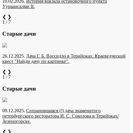
10.02.2026.
История вокзала остановочного пункта
Уураансалми II.
❮
❯
1 / 7
Старые дачи
26.12.2025.
Дача Г. Б. Воссидло в Терийоках. Краеведческий
квест "Найди дачу по картинке".
❮
❯
1 / 7
Старые дачи
09.12.2025.
Сохранившаяся (!) дача знаменитого
петербургского ресторатора И. С. Соколова в Терийоках/
Зеленогорске.
❮
❯