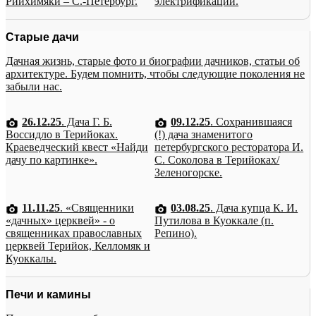
Рийхимяки – С.-Петербург.
электрификации.
Старые дачи
Дачная жизнь, старые фото и биографии дачников, статьи об
архитектуре. Будем помнить, чтобы следующие поколения не
забыли нас.
26.12.25
. Дача Г. Б.
09.12.25
. Сохранившаяся
Воссидло в Терийоках.
(!) дача знаменитого
Краеведческий квест «Найди
петербургского ресторатора И.
дачу по картинке».
С. Соколова в Терийоках/
Зеленогорске.
11.11.25
. «Священники
03.08.25
. Дача купца К. И.
«дачных» церквей» - о
Путилова в Куоккале (п.
священниках православных
Репино).
церквей Терийок, Келломяк и
Куоккалы.
Печи и камины