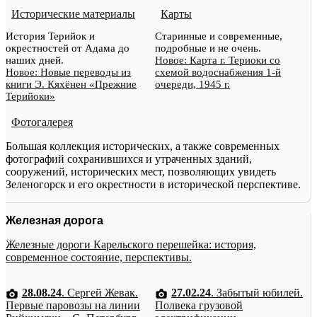
Исторические материалы
Карты
История Терийок и
Старинные и современные,
окрестностей от Адама до
подробные и не очень.
наших дней.
Новое: Карта г. Териоки со
Новое: Новые переводы из
схемой водоснабжения 1-й
книги Э. Кяхёнен «Прежние
очереди, 1945 г.
Терийоки»
Фотогалерея
Большая коллекция исторических, а также современных
фотографий сохранившихся и утраченных зданий,
сооружений, исторических мест, позволяющих увидеть
Зеленогорск и его окрестности в исторической перспективе.
Железная дорога
Железные дороги Карельского перешейка: история,
современное состояние, перспективы.
28.08.24
. Сергей Жевак.
27.02.24
. Забытый юбилей.
Первые паровозы на линии
Полвека грузовой