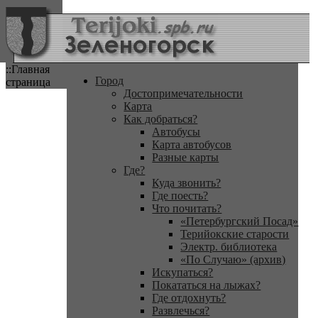
::Главная
Город
страница
Достопримечательности
Карта
Как добраться?
Автобусы
Карта автобусов
Разные карты
Где?
Куда звонить?
Где поесть?
Что почитать?
«Петербургский Посад»
Терийокские старости
Электр. библиотека
«По Случаю» (архив)
Искупаться?
Покататься на лыжах?
Где отдохнуть?
Развлечься?