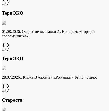
1 / 7
ТериОКО
01.08.2026.
Открытие выставки А. Визиряко «Портрет
современника».
❮
❯
1 / 7
ТериОКО
28.07.2026..
Кирха Вуоксела (п.Ромашки). Было - стало.
❮
❯
1 / 7
Старости