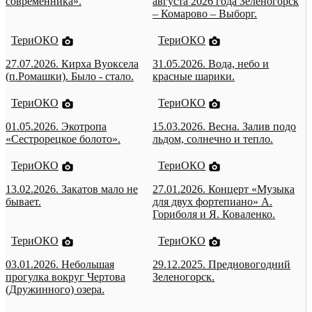
современника».
августа 2026 года Зеленогорск
– Комарово – Выборг.
ТериОКО
ТериОКО
27.07.2026. Кирха Вуоксела
31.05.2026. Вода, небо и
(п.Ромашки). Было - стало.
красные шарики.
ТериОКО
ТериОКО
01.05.2026. Экотропа
15.03.2026. Весна. Залив подо
«Сестрорецкое болото».
льдом, солнечно и тепло.
ТериОКО
ТериОКО
13.02.2026. Закатов мало не
27.01.2026. Концерт «Музыка
бывает.
для двух фортепиано» А.
Гориболя и Я. Коваленко.
ТериОКО
ТериОКО
03.01.2026. Небольшая
29.12.2025. Предновогодний
прогулка вокруг Чертова
Зеленогорск.
(Дружинного) озера.