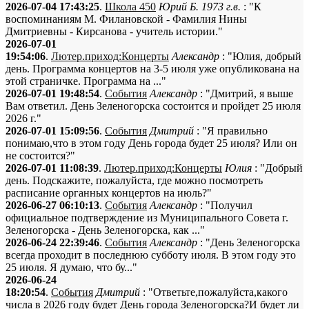
2026-07-04 17:43:25
.
Школа 450
Юрий Б. 1973 г.в.
: "К
воспоминаниям М. Филановской - Фамилия Нины
Дмитриевны - Кирсанова - учитель истории."
2026-07-01
19:54:06
.
Лютер.приход:Концерты
Александр
: "Юлия, добрый
день. Программа концертов на 3-5 июля уже опубликована на
этой страничке. Программа на ..."
2026-07-01 19:48:54
.
События
Александр
: "Дмитрий, я выше
Вам ответил. День Зеленогорска состоится и пройдет 25 июля
2026 г."
2026-07-01 15:09:56
.
События
Дмитрий
: "Я правильно
понимаю,что в этом году День города будет 25 июля? Или он
не состоится?"
2026-07-01 11:08:39
.
Лютер.приход:Концерты
Юлия
: "Добрый
день. Подскажите, пожалуйста, где можно посмотреть
расписание органных концертов на июль?"
2026-06-27 06:10:13
.
События
Александр
: "Получил
официальное подтверждение из Муниципального Совета г.
Зеленогорска - День Зеленогорска, как ..."
2026-06-24 22:39:46
.
События
Александр
: "День Зеленогорска
всегда проходит в последнюю субботу июля. В этом году это
25 июля. Я думаю, что бу..."
2026-06-24
18:20:54
.
События
Дмитрий
: "Ответьте,пожалуйста,какого
числа в 2026 году будет День города Зеленогорска?И будет ли