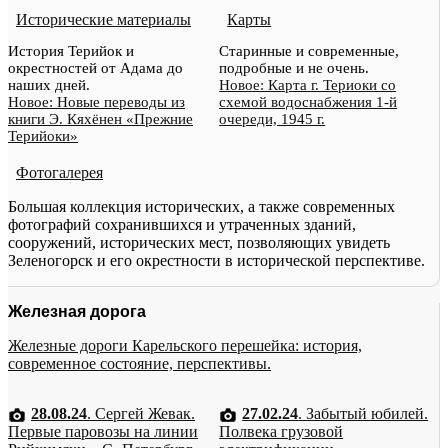
Исторические материалы
Карты
История Терийок и
Старинные и современные,
окрестностей от Адама до
подробные и не очень.
наших дней.
Новое: Карта г. Териоки со
Новое: Новые переводы из
схемой водоснабжения 1-й
книги Э. Кяхёнен «Прежние
очереди, 1945 г.
Терийоки»
Фотогалерея
Большая коллекция исторических, а также современных
фотографий сохранившихся и утраченных зданий,
сооружений, исторических мест, позволяющих увидеть
Зеленогорск и его окрестности в исторической перспективе.
Железная дорога
Железные дороги Карельского перешейка: история,
современное состояние, перспективы.
28.08.24
. Сергей Жевак.
27.02.24
. Забытый юбилей.
Первые паровозы на линии
Полвека грузовой