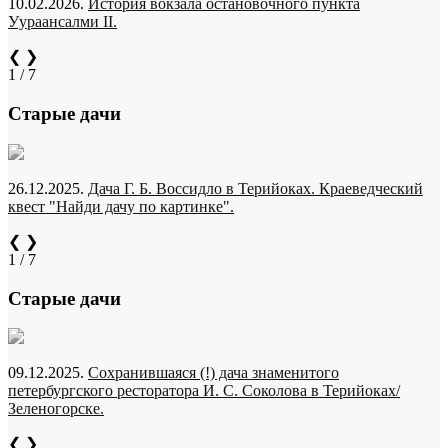
10.02.2026.
История вокзала остановочного пункта
Уураансалми II.
❮
❯
1 / 7
Старые дачи
26.12.2025.
Дача Г. Б. Воссидло в Терийоках. Краеведческий
квест "Найди дачу по картинке".
❮
❯
1 / 7
Старые дачи
09.12.2025.
Сохранившаяся (!) дача знаменитого
петербургского ресторатора И. С. Соколова в Терийоках/
Зеленогорске.
❮
❯