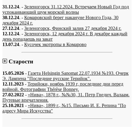
31.12.24
. -
Зеленогорск 31.12.2024. Встречаем Новый Год под
успокаивающий шум морской волны
30.12.24
. -
Комаровский берег накануне Нового Года, 30
декабря 2024 г.
27.12.24
. -
Зеленогорск, Финский залив 27 декабря 2024 г.
12.12.24
. -
Зеленогорск, 12 декабря 2024 г. В декабре каждый
день попадаешь на закат
13.07.24
. -
Кусочек экотропы в Комарово
Старости
15.05.2026
-
Газета Helsingin Sanomat 22.07.1934 №193. Очерк
Э. Лампена "Последние русские Терийок".
12.11.2023
-
Терийоки, ноябрь 1939 г, последние дни перед
войной. Фотографии Thérèse Bonney.
27.02.2022
-
«Нива», 1878 г., №№30, 31. Петр Гнедич. Валаам.
Путевые впечатления.
25.10.2021
-
«Нива», 1899 г., №15. Письмо И. Е. Репина "По
адресу Мира Искусства"
«…когда они спросят нас, что мы делаем, мы ответим: мы вспоминаем.