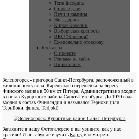
Terra Incognita
Старые дачи
Печи и камины
Жел. дорога
Кирхи Карелии
Выборгская крепость
ИКО "Карелия"
Еженедельно отовсюду
Контакты
О проекте
Реклама на сайте
Пишите нам
Зеленогорск - пригород Санкт-Петербурга, расположенный в
живописном уголке Карельского перешейка на берегу
Финского залива в 50 км от Питера. Административно входит
в состав Курортного района Санкт-Петербурга. До 1939 года
входил в состав Финляндии и назывался Териоки (или
Терийоки, финск. Terijoki).
Загляните в нашу
Фотогалерею
и вы увидите, как у нас
красиво! И не забудьте изучить
Карту
и осмотреть