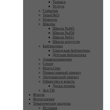
Терраса
Услуги
События
ТериОКО
Новости
Школы
Школа №445
Школа №450
Школа №611
Школа искусств
Библиотеки
Городская библиотека
Детская библиотека
Здравоохранение
Спорт
Искусство
Православный приход
Лютеранский приход
Общество и власть
Доска позора
Зел-ТВ
Форум
Фотогалерея
Тематические разделы
История