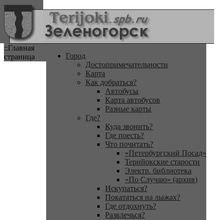
::Главная
Город
страница
Достопримечательности
Карта
Как добраться?
Автобусы
Карта автобусов
Разные карты
Где?
Куда звонить?
Где поесть?
Что почитать?
«Петербургский Посад»
Терийокские старости
Электр. библиотека
«По Случаю» (архив)
Искупаться?
Покататься на лыжах?
Где отдохнуть?
Развлечься?