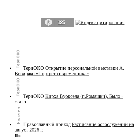
Да, мы память человечества, и поэтому мы в конце концов непременно
победим.» ― Рэй Брэдбери, 451° по Фаренгейту
125
© terijoki.spb.ru | terijoki.org 2000-2026 Использование материалов сайта в коммерческих целях без
письменного разрешения
администрации сайта
не допускается.
ТериОКО
Открытие персональной выставки А.
Визиряко «Портрет современника»
ТериОКО
Кирха Вуоксела (п.Ромашки). Было -
стало
Православный приход
Расписание богослужений на
август 2026 г.