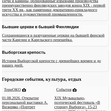
Печи и камины, облицованные изразцами производства
преимущественно финляндских заводов конца XIX - первой
трети XX вв., как памятники декоративно-прикладного
искусства и художественной промышленности.
Бывшие церкви в бывшей Финляндии
Сохранившиеся и разрушенные церкви на бывшей финской
части Карелии и Карельского перешейка.
Выборгская крепость
История Выборгской крепости с древнейших времен и до
наших дней.
Городские события, культура, отдых
ТериОКО
События
01.08.2026. Открытие
XIX Музыкально-
персональной выставки А.
поэтический фестиваль «В
Визиряко «Портрет
сторону Выборга». 15-23