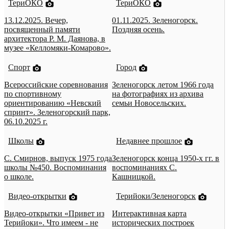
ТериОКО
ТериОКО
13.12.2025. Вечер,
01.11.2025. Зеленогорск.
посвященный памяти
Поздняя осень.
архитектора Р. М. Даянова, в
музее «Келломяки-Комарово».
Спорт
Город
Всероссийские соревнования
Зеленогорск летом 1966 года
по спортивному
на фотографиях из архива
ориентированию «Невский
семьи Новосельских.
спринт». Зеленогорский парк,
06.10.2025 г.
Школы
Недавнее прошлое
С. Смирнов, выпуск 1975 года
Зеленогорск конца 1950-х гг. в
школы №450. Воспоминания
воспоминаниях С.
о школе.
Кашницкой.
Видео-открытки
Терийоки/Зеленогорск
Видео-открытки «Привет из
Интерактивная карта
Терийоки». Что имеем - не
исторических построек