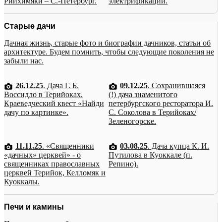
Рийхимяки – С.-Петербург.
электрификации.
Старые дачи
Дачная жизнь, старые фото и биографии дачников, статьи об
архитектуре. Будем помнить, чтобы следующие поколения не
забыли нас.
26.12.25
. Дача Г. Б.
09.12.25
. Сохранившаяся
Воссидло в Терийоках.
(!) дача знаменитого
Краеведческий квест «Найди
петербургского ресторатора И.
дачу по картинке».
С. Соколова в Терийоках/
Зеленогорске.
11.11.25
. «Священники
03.08.25
. Дача купца К. И.
«дачных» церквей» - о
Путилова в Куоккале (п.
священниках православных
Репино).
церквей Терийок, Келломяк и
Куоккалы.
Печи и камины