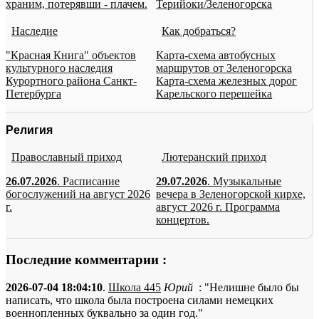
храним, потерявши - плачем.
Терийоки/Зеленогорска
Наследие
Как добраться?
"Красная Книга" объектов
Карта-схема автобусных
культурного наследия
маршрутов от Зеленогорска
Курортного района Санкт-
Карта-схема железных дорог
Петербурга
Карельского перешейка
Религия
Православный приход
Лютеранский приход
26.07.2026
. Расписание
29.07.2026
. Музыкальные
богослужений на август 2026
вечера в Зеленогорской кирхе,
г.
август 2026 г. Программа
концертов.
Последние комментарии :
2026-07-04 18:04:10
.
Школа 445
Юрий
: "Нелишне было бы
написать, что школа была построена силами немецких
военнопленных буквально за один год."