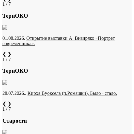
1 / 7
ТериОКО
01.08.2026.
Открытие выставки А. Визиряко «Портрет
современника».
❮
❯
1 / 7
ТериОКО
28.07.2026..
Кирха Вуоксела (п.Ромашки). Было - стало.
❮
❯
1 / 7
Старости