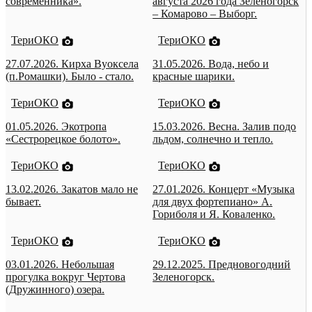
современника».
августа 2026 года Зеленогорск
– Комарово – Выборг.
ТериОКО
ТериОКО
27.07.2026. Кирха Вуоксела
31.05.2026. Вода, небо и
(п.Ромашки). Было - стало.
красные шарики.
ТериОКО
ТериОКО
01.05.2026. Экотропа
15.03.2026. Весна. Залив подо
«Сестрорецкое болото».
льдом, солнечно и тепло.
ТериОКО
ТериОКО
13.02.2026. Закатов мало не
27.01.2026. Концерт «Музыка
бывает.
для двух фортепиано» А.
Гориболя и Я. Коваленко.
ТериОКО
ТериОКО
03.01.2026. Небольшая
29.12.2025. Предновогодний
прогулка вокруг Чертова
Зеленогорск.
(Дружинного) озера.