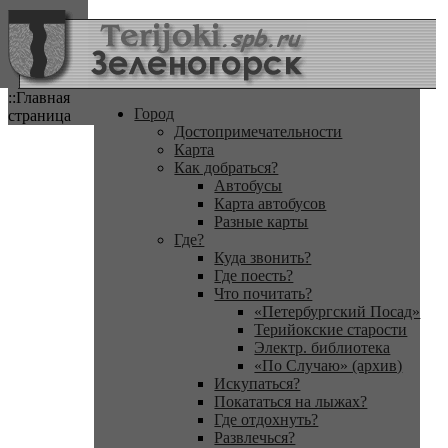
::Главная
Город
страница
Достопримечательности
Карта
Как добраться?
Автобусы
Карта автобусов
Разные карты
Где?
Куда звонить?
Где поесть?
Что почитать?
«Петербургский Посад»
Терийокские старости
Электр. библиотека
«По Случаю» (архив)
Искупаться?
Покататься на лыжах?
Где отдохнуть?
Развлечься?