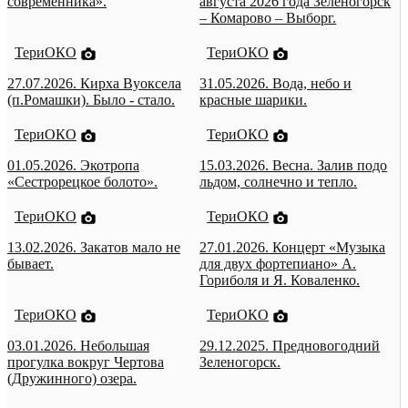
современника».
августа 2026 года Зеленогорск
– Комарово – Выборг.
ТериОКО
ТериОКО
27.07.2026. Кирха Вуоксела
31.05.2026. Вода, небо и
(п.Ромашки). Было - стало.
красные шарики.
ТериОКО
ТериОКО
01.05.2026. Экотропа
15.03.2026. Весна. Залив подо
«Сестрорецкое болото».
льдом, солнечно и тепло.
ТериОКО
ТериОКО
13.02.2026. Закатов мало не
27.01.2026. Концерт «Музыка
бывает.
для двух фортепиано» А.
Гориболя и Я. Коваленко.
ТериОКО
ТериОКО
03.01.2026. Небольшая
29.12.2025. Предновогодний
прогулка вокруг Чертова
Зеленогорск.
(Дружинного) озера.