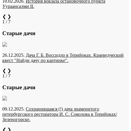
10.02.2026.
История вокзала остановочного пункта
Уураансалми II.
❮
❯
1 / 7
Старые дачи
26.12.2025.
Дача Г. Б. Воссидло в Терийоках. Краеведческий
квест "Найди дачу по картинке".
❮
❯
1 / 7
Старые дачи
09.12.2025.
Сохранившаяся (!) дача знаменитого
петербургского ресторатора И. С. Соколова в Терийоках/
Зеленогорске.
❮
❯