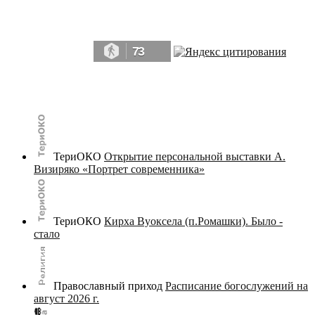
Да, мы память человечества, и поэтому мы в конце концов непременно
победим.» ― Рэй Брэдбери, 451° по Фаренгейту
73
© terijoki.spb.ru | terijoki.org 2000-2026 Использование материалов сайта в коммерческих целях без
письменного разрешения
администрации сайта
не допускается.
ТериОКО
Открытие персональной выставки А.
Визиряко «Портрет современника»
ТериОКО
Кирха Вуоксела (п.Ромашки). Было -
стало
Православный приход
Расписание богослужений на
август 2026 г.