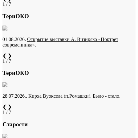
1 / 7
ТериОКО
01.08.2026.
Открытие выставки А. Визиряко «Портрет
современника».
❮
❯
1 / 7
ТериОКО
28.07.2026..
Кирха Вуоксела (п.Ромашки). Было - стало.
❮
❯
1 / 7
Старости