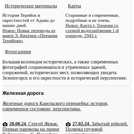
Исторические материалы
Карты
История Терийок и
Старинные и современные,
окрестностей от Адама до
подробные и не очень.
наших дней.
Новое: Карта г. Териоки со
Новое: Новые переводы из
схемой водоснабжения 1-й
книги Э. Кяхёнен «Прежние
очереди, 1945 г.
Терийоки»
Фотогалерея
Большая коллекция исторических, а также современных
фотографий сохранившихся и утраченных зданий,
сооружений, исторических мест, позволяющих увидеть
Зеленогорск и его окрестности в исторической перспективе.
Железная дорога
Железные дороги Карельского перешейка: история,
современное состояние, перспективы.
28.08.24
. Сергей Жевак.
27.02.24
. Забытый юбилей.
Первые паровозы на линии
Полвека грузовой