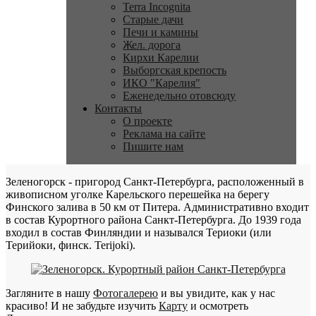
Terra Incognita
Старые дачи
Печи и камины
Жел. дорога
Кирхи Карелии
Выборгская крепость
ИКО "Карелия"
Еженедельно отовсюду
Контакты
О проекте
Реклама на сайте
Пишите нам
Зеленогорск - пригород Санкт-Петербурга, расположенный в
живописном уголке Карельского перешейка на берегу
Финского залива в 50 км от Питера. Административно входит
в состав Курортного района Санкт-Петербурга. До 1939 года
входил в состав Финляндии и назывался Териоки (или
Терийоки, финск. Terijoki).
Загляните в нашу
Фотогалерею
и вы увидите, как у нас
красиво! И не забудьте изучить
Карту
и осмотреть