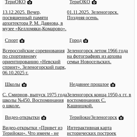
ТериОКО
ТериОКО
13.12.2025. Вечер,
01.11.2025. Зеленогорск.
посвященный памяти
Поздняя осень.
архитектора Р. М. Даянова, в
музее «Келломяки-Комарово».
Спорт
Город
Всероссийские соревнования
Зеленогорск летом 1966 года
по спортивному
на фотографиях из архива
ориентированию «Невский
семьи Новосельских.
спринт». Зеленогорский парк,
06.10.2025 г.
Школы
Недавнее прошлое
С. Смирнов, выпуск 1975 года
Зеленогорск конца 1950-х гг. в
школы №450. Воспоминания
воспоминаниях С.
о школе.
Кашницкой.
Видео-открытки
Терийоки/Зеленогорск
Видео-открытки «Привет из
Интерактивная карта
Терийоки». Что имеем - не
исторических построек