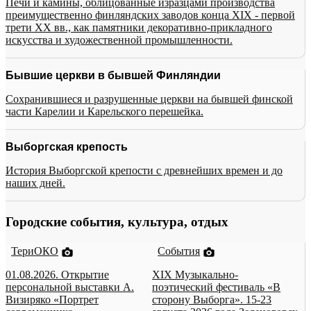
Печи и камины, облицованные изразцами производства
преимущественно финляндских заводов конца XIX - первой
трети XX вв., как памятники декоративно-прикладного
искусства и художественной промышленности.
Бывшие церкви в бывшей Финляндии
Сохранившиеся и разрушенные церкви на бывшей финской
части Карелии и Карельского перешейка.
Выборгская крепость
История Выборгской крепости с древнейших времен и до
наших дней.
Городские события, культура, отдых
ТериОКО
События
01.08.2026. Открытие
XIX Музыкально-
персональной выставки А.
поэтический фестиваль «В
Визиряко «Портрет
сторону Выборга». 15-23