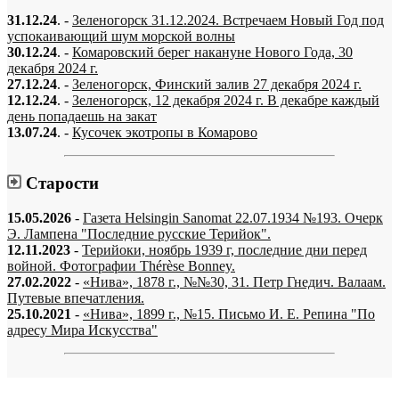
31.12.24
. -
Зеленогорск 31.12.2024. Встречаем Новый Год под
успокаивающий шум морской волны
30.12.24
. -
Комаровский берег накануне Нового Года, 30
декабря 2024 г.
27.12.24
. -
Зеленогорск, Финский залив 27 декабря 2024 г.
12.12.24
. -
Зеленогорск, 12 декабря 2024 г. В декабре каждый
день попадаешь на закат
13.07.24
. -
Кусочек экотропы в Комарово
Старости
15.05.2026
-
Газета Helsingin Sanomat 22.07.1934 №193. Очерк
Э. Лампена "Последние русские Терийок".
12.11.2023
-
Терийоки, ноябрь 1939 г, последние дни перед
войной. Фотографии Thérèse Bonney.
27.02.2022
-
«Нива», 1878 г., №№30, 31. Петр Гнедич. Валаам.
Путевые впечатления.
25.10.2021
-
«Нива», 1899 г., №15. Письмо И. Е. Репина "По
адресу Мира Искусства"
«…когда они спросят нас, что мы делаем, мы ответим: мы вспоминаем.