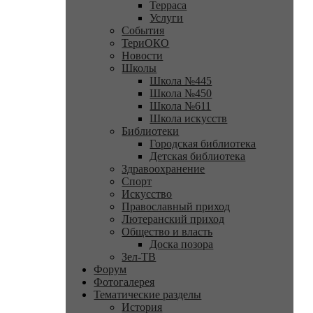
Терраса
Услуги
События
ТериОКО
Новости
Школы
Школа №445
Школа №450
Школа №611
Школа искусств
Библиотеки
Городская библиотека
Детская библиотека
Здравоохранение
Спорт
Искусство
Православный приход
Лютеранский приход
Общество и власть
Доска позора
Зел-ТВ
Форум
Фотогалерея
Тематические разделы
История