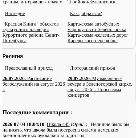
храним, потерявши - плачем.
Терийоки/Зеленогорска
Наследие
Как добраться?
"Красная Книга" объектов
Карта-схема автобусных
культурного наследия
маршрутов от Зеленогорска
Курортного района Санкт-
Карта-схема железных дорог
Петербурга
Карельского перешейка
Религия
Православный приход
Лютеранский приход
26.07.2026
. Расписание
29.07.2026
. Музыкальные
богослужений на август 2026
вечера в Зеленогорской кирхе,
г.
август 2026 г. Программа
концертов.
Последние комментарии :
2026-07-04 18:04:10
.
Школа 445
Юрий
: "Нелишне было бы
написать, что школа была построена силами немецких
военнопленных буквально за один год."