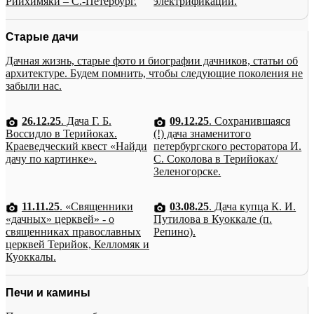
Рийхимяки – С.-Петербург.
электрификации.
Старые дачи
Дачная жизнь, старые фото и биографии дачников, статьи об
архитектуре. Будем помнить, чтобы следующие поколения не
забыли нас.
26.12.25
. Дача Г. Б.
09.12.25
. Сохранившаяся
Воссидло в Терийоках.
(!) дача знаменитого
Краеведческий квест «Найди
петербургского ресторатора И.
дачу по картинке».
С. Соколова в Терийоках/
Зеленогорске.
11.11.25
. «Священники
03.08.25
. Дача купца К. И.
«дачных» церквей» - о
Путилова в Куоккале (п.
священниках православных
Репино).
церквей Терийок, Келломяк и
Куоккалы.
Печи и камины