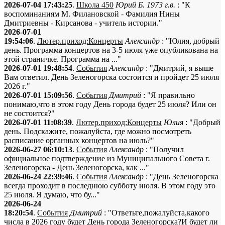
2026-07-04 17:43:25
.
Школа 450
Юрий Б. 1973 г.в.
: "К
воспоминаниям М. Филановской - Фамилия Нины
Дмитриевны - Кирсанова - учитель истории."
2026-07-01
19:54:06
.
Лютер.приход:Концерты
Александр
: "Юлия, добрый
день. Программа концертов на 3-5 июля уже опубликована на
этой страничке. Программа на ..."
2026-07-01 19:48:54
.
События
Александр
: "Дмитрий, я выше
Вам ответил. День Зеленогорска состоится и пройдет 25 июля
2026 г."
2026-07-01 15:09:56
.
События
Дмитрий
: "Я правильно
понимаю,что в этом году День города будет 25 июля? Или он
не состоится?"
2026-07-01 11:08:39
.
Лютер.приход:Концерты
Юлия
: "Добрый
день. Подскажите, пожалуйста, где можно посмотреть
расписание органных концертов на июль?"
2026-06-27 06:10:13
.
События
Александр
: "Получил
официальное подтверждение из Муниципального Совета г.
Зеленогорска - День Зеленогорска, как ..."
2026-06-24 22:39:46
.
События
Александр
: "День Зеленогорска
всегда проходит в последнюю субботу июля. В этом году это
25 июля. Я думаю, что бу..."
2026-06-24
18:20:54
.
События
Дмитрий
: "Ответьте,пожалуйста,какого
числа в 2026 году будет День города Зеленогорска?И будет ли