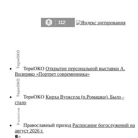
Да, мы память человечества, и поэтому мы в конце концов непременно
победим.» ― Рэй Брэдбери, 451° по Фаренгейту
112
© terijoki.spb.ru | terijoki.org 2000-2026 Использование материалов сайта в коммерческих целях без
письменного разрешения
администрации сайта
не допускается.
ТериОКО
Открытие персональной выставки А.
Визиряко «Портрет современника»
ТериОКО
Кирха Вуоксела (п.Ромашки). Было -
стало
Православный приход
Расписание богослужений на
август 2026 г.