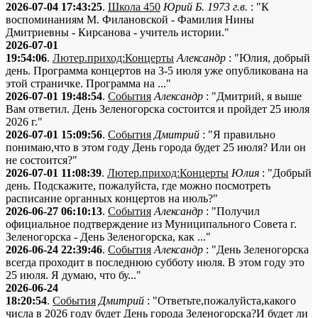
2026-07-04 17:43:25
.
Школа 450
Юрий Б. 1973 г.в.
: "К
воспоминаниям М. Филановской - Фамилия Нины
Дмитриевны - Кирсанова - учитель истории."
2026-07-01
19:54:06
.
Лютер.приход:Концерты
Александр
: "Юлия, добрый
день. Программа концертов на 3-5 июля уже опубликована на
этой страничке. Программа на ..."
2026-07-01 19:48:54
.
События
Александр
: "Дмитрий, я выше
Вам ответил. День Зеленогорска состоится и пройдет 25 июля
2026 г."
2026-07-01 15:09:56
.
События
Дмитрий
: "Я правильно
понимаю,что в этом году День города будет 25 июля? Или он
не состоится?"
2026-07-01 11:08:39
.
Лютер.приход:Концерты
Юлия
: "Добрый
день. Подскажите, пожалуйста, где можно посмотреть
расписание органных концертов на июль?"
2026-06-27 06:10:13
.
События
Александр
: "Получил
официальное подтверждение из Муниципального Совета г.
Зеленогорска - День Зеленогорска, как ..."
2026-06-24 22:39:46
.
События
Александр
: "День Зеленогорска
всегда проходит в последнюю субботу июля. В этом году это
25 июля. Я думаю, что бу..."
2026-06-24
18:20:54
.
События
Дмитрий
: "Ответьте,пожалуйста,какого
числа в 2026 году будет День города Зеленогорска?И будет ли