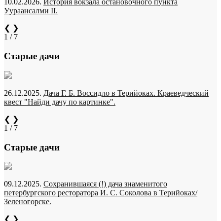
10.02.2026.
История вокзала остановочного пункта
Уураансалми II.
❮
❯
1 / 7
Старые дачи
26.12.2025.
Дача Г. Б. Воссидло в Терийоках. Краеведческий
квест "Найди дачу по картинке".
❮
❯
1 / 7
Старые дачи
09.12.2025.
Сохранившаяся (!) дача знаменитого
петербургского ресторатора И. С. Соколова в Терийоках/
Зеленогорске.
❮
❯