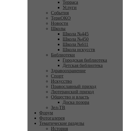
Терраса
Услуги
События
ТериОКО
Новости
Школы
Школа №445
Школа №450
Школа №611
Школа искусств
Библиотеки
Городская библиотека
Детская библиотека
Здравоохранение
Спорт
Искусство
Православный приход
Лютеранский приход
Общество и власть
Доска позора
Зел-ТВ
Форум
Фотогалерея
Тематические разделы
История