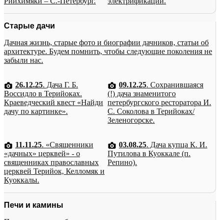
Рийхимяки – С.-Петербург.
электрификации.
Старые дачи
Дачная жизнь, старые фото и биографии дачников, статьи об
архитектуре. Будем помнить, чтобы следующие поколения не
забыли нас.
26.12.25
. Дача Г. Б.
09.12.25
. Сохранившаяся
Воссидло в Терийоках.
(!) дача знаменитого
Краеведческий квест «Найди
петербургского ресторатора И.
дачу по картинке».
С. Соколова в Терийоках/
Зеленогорске.
11.11.25
. «Священники
03.08.25
. Дача купца К. И.
«дачных» церквей» - о
Путилова в Куоккале (п.
священниках православных
Репино).
церквей Терийок, Келломяк и
Куоккалы.
Печи и камины