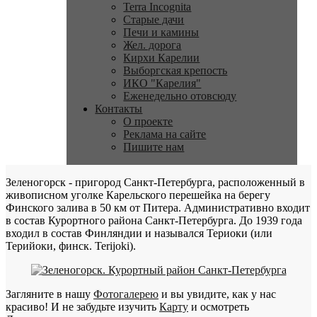
Terra Incognita
Старые дачи
Печи и камины
Жел. дорога
Кирхи Карелии
Выборгская крепость
ИКО "Карелия"
Еженедельно отовсюду
Контакты
О проекте
Реклама на сайте
Пишите нам
Зеленогорск - пригород Санкт-Петербурга, расположенный в
живописном уголке Карельского перешейка на берегу
Финского залива в 50 км от Питера. Административно входит
в состав Курортного района Санкт-Петербурга. До 1939 года
входил в состав Финляндии и назывался Териоки (или
Терийоки, финск. Terijoki).
Загляните в нашу
Фотогалерею
и вы увидите, как у нас
красиво! И не забудьте изучить
Карту
и осмотреть