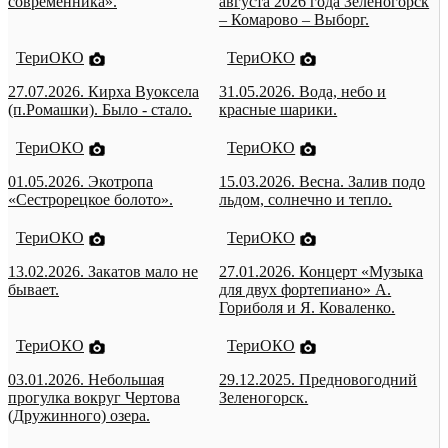
современника».
августа 2026 года Зеленогорск
– Комарово – Выборг.
ТериОКО
ТериОКО
27.07.2026. Кирха Вуоксела
31.05.2026. Вода, небо и
(п.Ромашки). Было - стало.
красные шарики.
ТериОКО
ТериОКО
01.05.2026. Экотропа
15.03.2026. Весна. Залив подо
«Сестрорецкое болото».
льдом, солнечно и тепло.
ТериОКО
ТериОКО
13.02.2026. Закатов мало не
27.01.2026. Концерт «Музыка
бывает.
для двух фортепиано» А.
Гориболя и Я. Коваленко.
ТериОКО
ТериОКО
03.01.2026. Небольшая
29.12.2025. Предновогодний
прогулка вокруг Чертова
Зеленогорск.
(Дружинного) озера.