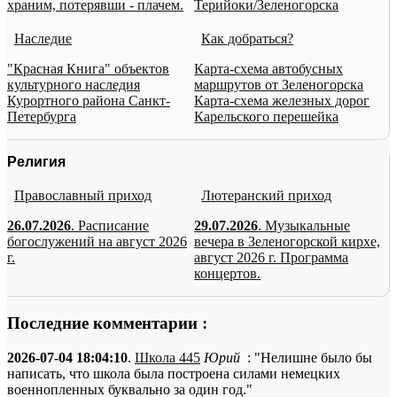
храним, потерявши - плачем.
Терийоки/Зеленогорска
Наследие
Как добраться?
"Красная Книга" объектов
Карта-схема автобусных
культурного наследия
маршрутов от Зеленогорска
Курортного района Санкт-
Карта-схема железных дорог
Петербурга
Карельского перешейка
Религия
Православный приход
Лютеранский приход
26.07.2026
. Расписание
29.07.2026
. Музыкальные
богослужений на август 2026
вечера в Зеленогорской кирхе,
г.
август 2026 г. Программа
концертов.
Последние комментарии :
2026-07-04 18:04:10
.
Школа 445
Юрий
: "Нелишне было бы
написать, что школа была построена силами немецких
военнопленных буквально за один год."