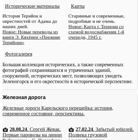
Исторические материалы
Карты
История Терийок и
Старинные и современные,
окрестностей от Адама до
подробные и не очень.
наших дней.
Новое: Карта г. Териоки со
Новое: Новые переводы из
схемой водоснабжения 1-й
книги Э. Кяхёнен «Прежние
очереди, 1945 г.
Терийоки»
Фотогалерея
Большая коллекция исторических, а также современных
фотографий сохранившихся и утраченных зданий,
сооружений, исторических мест, позволяющих увидеть
Зеленогорск и его окрестности в исторической перспективе.
Железная дорога
Железные дороги Карельского перешейка: история,
современное состояние, перспективы.
28.08.24
. Сергей Жевак.
27.02.24
. Забытый юбилей.
Первые паровозы на линии
Полвека грузовой