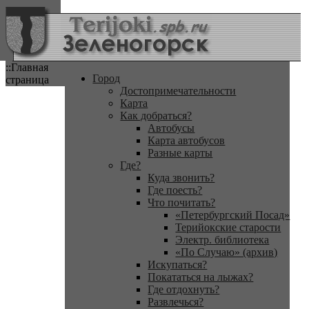
::Главная
Город
страница
Достопримечательности
Карта
Как добраться?
Автобусы
Карта автобусов
Разные карты
Где?
Куда звонить?
Где поесть?
Что почитать?
«Петербургский Посад»
Терийокские старости
Электр. библиотека
«По Случаю» (архив)
Искупаться?
Покататься на лыжах?
Где отдохнуть?
Развлечься?