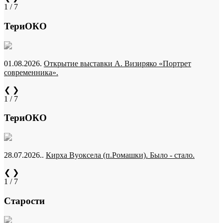
1 / 7
ТериОКО
01.08.2026.
Открытие выставки А. Визиряко «Портрет
современника».
❮
❯
1 / 7
ТериОКО
28.07.2026..
Кирха Вуоксела (п.Ромашки). Было - стало.
❮
❯
1 / 7
Старости