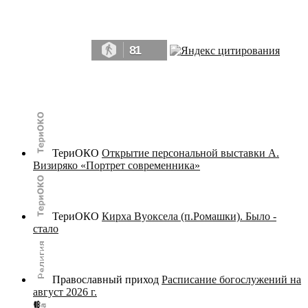
Да, мы память человечества, и поэтому мы в конце концов непременно
победим.» ― Рэй Брэдбери, 451° по Фаренгейту
81
© terijoki.spb.ru | terijoki.org 2000-2026 Использование материалов сайта в коммерческих целях без
письменного разрешения
администрации сайта
не допускается.
ТериОКО
Открытие персональной выставки А.
Визиряко «Портрет современника»
ТериОКО
Кирха Вуоксела (п.Ромашки). Было -
стало
Православный приход
Расписание богослужений на
август 2026 г.