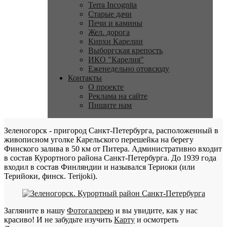
Terra Incognita
Старые дачи
Печи и камины
Жел. дорога
Кирхи Карелии
Выборгская крепость
ИКО "Карелия"
Еженедельно отовсюду
Контакты
О проекте
Реклама на сайте
Пишите нам
Зеленогорск - пригород Санкт-Петербурга, расположенный в
живописном уголке Карельского перешейка на берегу
Финского залива в 50 км от Питера. Административно входит
в состав Курортного района Санкт-Петербурга. До 1939 года
входил в состав Финляндии и назывался Териоки (или
Терийоки, финск. Terijoki).
Загляните в нашу
Фотогалерею
и вы увидите, как у нас
красиво! И не забудьте изучить
Карту
и осмотреть