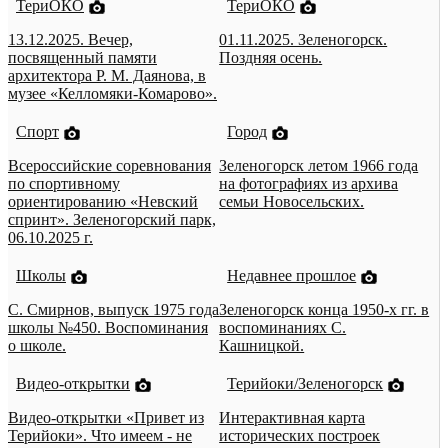
ТериОКО
ТериОКО
13.12.2025. Вечер,
01.11.2025. Зеленогорск.
посвященный памяти
Поздняя осень.
архитектора Р. М. Даянова, в
музее «Келломяки-Комарово».
Спорт
Город
Всероссийские соревнования
Зеленогорск летом 1966 года
по спортивному
на фотографиях из архива
ориентированию «Невский
семьи Новосельских.
спринт». Зеленогорский парк,
06.10.2025 г.
Школы
Недавнее прошлое
С. Смирнов, выпуск 1975 года
Зеленогорск конца 1950-х гг. в
школы №450. Воспоминания
воспоминаниях С.
о школе.
Кашницкой.
Видео-открытки
Терийоки/Зеленогорск
Видео-открытки «Привет из
Интерактивная карта
Терийоки». Что имеем - не
исторических построек