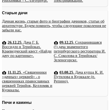
Рийхимяки – С.-Петербург.
электрификации.
Старые дачи
Дачная жизнь, старые фото и биографии дачников, статьи об
архитектуре. Будем помнить, чтобы следующие поколения не
забыли нас.
26.12.25
. Дача Г. Б.
09.12.25
. Сохранившаяся
Воссидло в Терийоках.
(!) дача знаменитого
Краеведческий квест «Найди
петербургского ресторатора И.
дачу по картинке».
С. Соколова в Терийоках/
Зеленогорске.
11.11.25
. «Священники
03.08.25
. Дача купца К. И.
«дачных» церквей» - о
Путилова в Куоккале (п.
священниках православных
Репино).
церквей Терийок, Келломяк и
Куоккалы.
Печи и камины