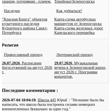
храним, потерявши - плачем.
Терийоки/Зеленогорска
Наследие
Как добраться?
"Красная Книга" объектов
Карта-схема автобусных
культурного наследия
маршрутов от Зеленогорска
Курортного района Санкт-
Карта-схема железных дорог
Петербурга
Карельского перешейка
Религия
Православный приход
Лютеранский приход
26.07.2026
. Расписание
29.07.2026
. Музыкальные
богослужений на август 2026
вечера в Зеленогорской кирхе,
г.
август 2026 г. Программа
концертов.
Последние комментарии :
2026-07-04 18:04:10
.
Школа 445
Юрий
: "Нелишне было бы
написать, что школа была построена силами немецких
военнопленных буквально за один год."