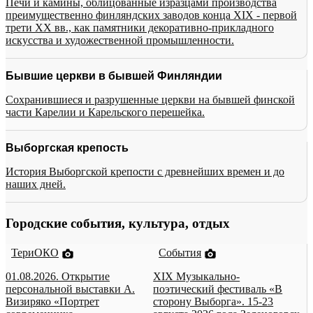
Печи и камины, облицованные изразцами производства
преимущественно финляндских заводов конца XIX - первой
трети XX вв., как памятники декоративно-прикладного
искусства и художественной промышленности.
Бывшие церкви в бывшей Финляндии
Сохранившиеся и разрушенные церкви на бывшей финской
части Карелии и Карельского перешейка.
Выборгская крепость
История Выборгской крепости с древнейших времен и до
наших дней.
Городские события, культура, отдых
ТериОКО
События
01.08.2026. Открытие
XIX Музыкально-
персональной выставки А.
поэтический фестиваль «В
Визиряко «Портрет
сторону Выборга». 15-23