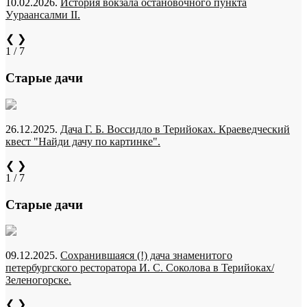
10.02.2026.
История вокзала остановочного пункта
Уураансалми II.
❮
❯
1 / 7
Старые дачи
26.12.2025.
Дача Г. Б. Воссидло в Терийоках. Краеведческий
квест "Найди дачу по картинке".
❮
❯
1 / 7
Старые дачи
09.12.2025.
Сохранившаяся (!) дача знаменитого
петербургского ресторатора И. С. Соколова в Терийоках/
Зеленогорске.
❮
❯