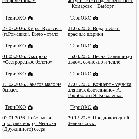
современника».
августа 2026 года Зеленогорск
– Комарово – Выборг.
ТериОКО
ТериОКО
27.07.2026. Кирха Вуоксела
31.05.2026. Вода, небо и
(п.Ромашки). Было - стало.
красные шарики.
ТериОКО
ТериОКО
01.05.2026. Экотропа
15.03.2026. Весна. Залив подо
«Сестрорецкое болото».
льдом, солнечно и тепло.
ТериОКО
ТериОКО
13.02.2026. Закатов мало не
27.01.2026. Концерт «Музыка
бывает.
для двух фортепиано» А.
Гориболя и Я. Коваленко.
ТериОКО
ТериОКО
03.01.2026. Небольшая
29.12.2025. Предновогодний
прогулка вокруг Чертова
Зеленогорск.
(Дружинного) озера.