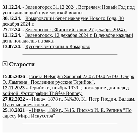
31.12.24
. -
Зеленогорск 31.12.2024. Встречаем Новый Год под
успокаивающий шум морской волны
30.12.24
. -
Комаровский берег накануне Нового Года, 30
декабря 2024 г.
27.12.24
. -
Зеленогорск, Финский залив 27 декабря 2024 г.
12.12.24
. -
Зеленогорск, 12 декабря 2024 г. В декабре каждый
день попадаешь на закат
13.07.24
. -
Кусочек экотропы в Комарово
Старости
15.05.2026
-
Газета Helsingin Sanomat 22.07.1934 №193. Очерк
Э. Лампена "Последние русские Терийок".
12.11.2023
-
Терийоки, ноябрь 1939 г, последние дни перед
войной. Фотографии Thérèse Bonney.
27.02.2022
-
«Нива», 1878 г., №№30, 31. Петр Гнедич. Валаам.
Путевые впечатления.
25.10.2021
-
«Нива», 1899 г., №15. Письмо И. Е. Репина "По
адресу Мира Искусства"
«…когда они спросят нас, что мы делаем, мы ответим: мы вспоминаем.