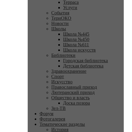
Терраса
Услуги
События
ТериОКО
Новости
Школы
Школа №445
Школа №450
Школа №611
Школа искусств
Библиотеки
Городская библиотека
Детская библиотека
Здравоохранение
Спорт
Искусство
Православный приход
Лютеранский приход
Общество и власть
Доска позора
Зел-ТВ
Форум
Фотогалерея
Тематические разделы
История