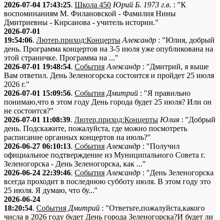
2026-07-04 17:43:25
.
Школа 450
Юрий Б. 1973 г.в.
: "К
воспоминаниям М. Филановской - Фамилия Нины
Дмитриевны - Кирсанова - учитель истории."
2026-07-01
19:54:06
.
Лютер.приход:Концерты
Александр
: "Юлия, добрый
день. Программа концертов на 3-5 июля уже опубликована на
этой страничке. Программа на ..."
2026-07-01 19:48:54
.
События
Александр
: "Дмитрий, я выше
Вам ответил. День Зеленогорска состоится и пройдет 25 июля
2026 г."
2026-07-01 15:09:56
.
События
Дмитрий
: "Я правильно
понимаю,что в этом году День города будет 25 июля? Или он
не состоится?"
2026-07-01 11:08:39
.
Лютер.приход:Концерты
Юлия
: "Добрый
день. Подскажите, пожалуйста, где можно посмотреть
расписание органных концертов на июль?"
2026-06-27 06:10:13
.
События
Александр
: "Получил
официальное подтверждение из Муниципального Совета г.
Зеленогорска - День Зеленогорска, как ..."
2026-06-24 22:39:46
.
События
Александр
: "День Зеленогорска
всегда проходит в последнюю субботу июля. В этом году это
25 июля. Я думаю, что бу..."
2026-06-24
18:20:54
.
События
Дмитрий
: "Ответьте,пожалуйста,какого
числа в 2026 году будет День города Зеленогорска?И будет ли