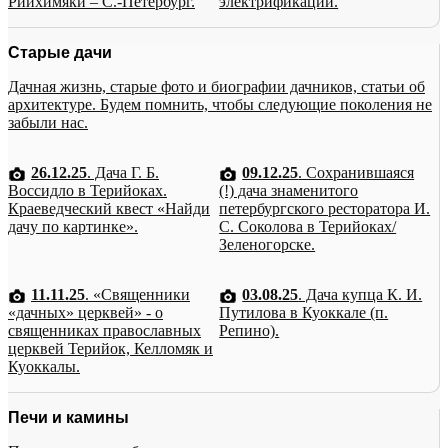
Рийхимяки – С.-Петербург.
электрификации.
Старые дачи
Дачная жизнь, старые фото и биографии дачников, статьи об
архитектуре. Будем помнить, чтобы следующие поколения не
забыли нас.
26.12.25
. Дача Г. Б.
09.12.25
. Сохранившаяся
Воссидло в Терийоках.
(!) дача знаменитого
Краеведческий квест «Найди
петербургского ресторатора И.
дачу по картинке».
С. Соколова в Терийоках/
Зеленогорске.
11.11.25
. «Священники
03.08.25
. Дача купца К. И.
«дачных» церквей» - о
Путилова в Куоккале (п.
священниках православных
Репино).
церквей Терийок, Келломяк и
Куоккалы.
Печи и камины