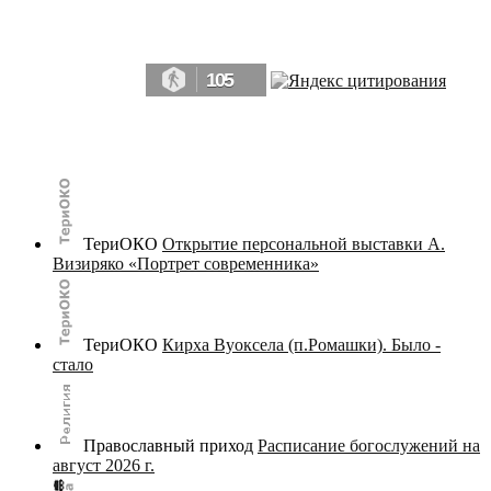
Да, мы память человечества, и поэтому мы в конце концов непременно
победим.» ― Рэй Брэдбери, 451° по Фаренгейту
105
© terijoki.spb.ru | terijoki.org 2000-2026 Использование материалов сайта в коммерческих целях без
письменного разрешения
администрации сайта
не допускается.
ТериОКО
Открытие персональной выставки А.
Визиряко «Портрет современника»
ТериОКО
Кирха Вуоксела (п.Ромашки). Было -
стало
Православный приход
Расписание богослужений на
август 2026 г.