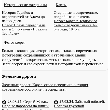
Исторические материалы
Карты
История Терийок и
Старинные и современные,
окрестностей от Адама до
подробные и не очень.
наших дней.
Новое: Карта г. Териоки со
Новое: Новые переводы из
схемой водоснабжения 1-й
книги Э. Кяхёнен «Прежние
очереди, 1945 г.
Терийоки»
Фотогалерея
Большая коллекция исторических, а также современных
фотографий сохранившихся и утраченных зданий,
сооружений, исторических мест, позволяющих увидеть
Зеленогорск и его окрестности в исторической перспективе.
Железная дорога
Железные дороги Карельского перешейка: история,
современное состояние, перспективы.
28.08.24
. Сергей Жевак.
27.02.24
. Забытый юбилей.
Первые паровозы на линии
Полвека грузовой