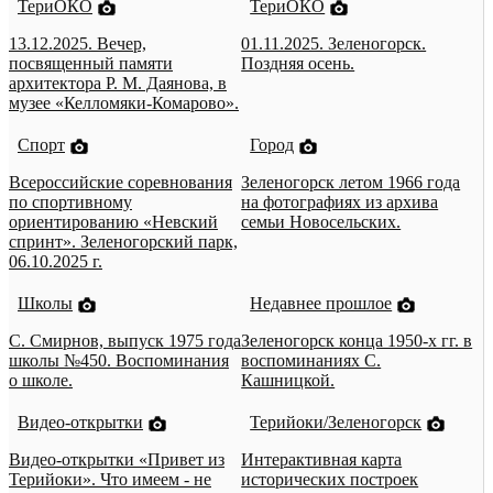
ТериОКО
ТериОКО
13.12.2025. Вечер,
01.11.2025. Зеленогорск.
посвященный памяти
Поздняя осень.
архитектора Р. М. Даянова, в
музее «Келломяки-Комарово».
Спорт
Город
Всероссийские соревнования
Зеленогорск летом 1966 года
по спортивному
на фотографиях из архива
ориентированию «Невский
семьи Новосельских.
спринт». Зеленогорский парк,
06.10.2025 г.
Школы
Недавнее прошлое
С. Смирнов, выпуск 1975 года
Зеленогорск конца 1950-х гг. в
школы №450. Воспоминания
воспоминаниях С.
о школе.
Кашницкой.
Видео-открытки
Терийоки/Зеленогорск
Видео-открытки «Привет из
Интерактивная карта
Терийоки». Что имеем - не
исторических построек