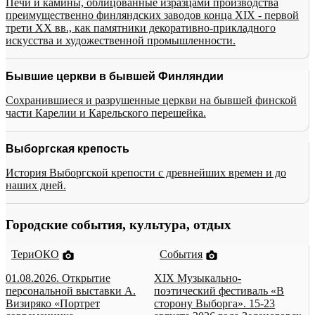
Печи и камины, облицованные изразцами производства
преимущественно финляндских заводов конца XIX - первой
трети XX вв., как памятники декоративно-прикладного
искусства и художественной промышленности.
Бывшие церкви в бывшей Финляндии
Сохранившиеся и разрушенные церкви на бывшей финской
части Карелии и Карельского перешейка.
Выборгская крепость
История Выборгской крепости с древнейших времен и до
наших дней.
Городские события, культура, отдых
ТериОКО
События
01.08.2026. Открытие
XIX Музыкально-
персональной выставки А.
поэтический фестиваль «В
Визиряко «Портрет
сторону Выборга». 15-23