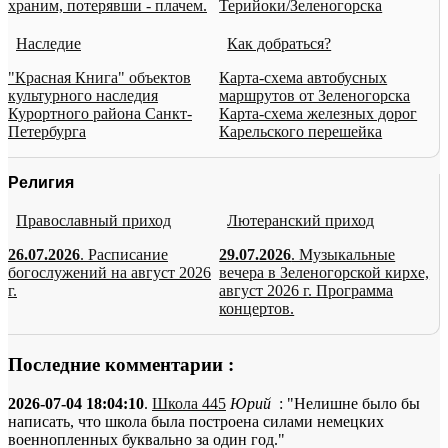
храним, потерявши - плачем.
Терийоки/Зеленогорска
Наследие
Как добраться?
"Красная Книга" объектов
Карта-схема автобусных
культурного наследия
маршрутов от Зеленогорска
Курортного района Санкт-
Карта-схема железных дорог
Петербурга
Карельского перешейка
Религия
Православный приход
Лютеранский приход
26.07.2026
. Расписание
29.07.2026
. Музыкальные
богослужений на август 2026
вечера в Зеленогорской кирхе,
г.
август 2026 г. Программа
концертов.
Последние комментарии :
2026-07-04 18:04:10
.
Школа 445
Юрий
: "Нелишне было бы
написать, что школа была построена силами немецких
военнопленных буквально за один год."