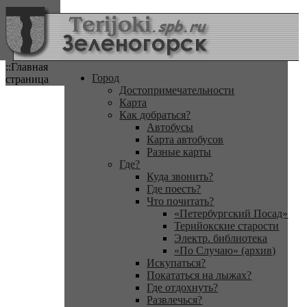
::Главная
Город
страница
Достопримечательности
Карта
Как добраться?
Автобусы
Карта автобусов
Разные карты
Где?
Куда звонить?
Где поесть?
Что почитать?
«Петербургский Посад»
Терийокские старости
Электр. библиотека
«По Случаю» (архив)
Искупаться?
Покататься на лыжах?
Где отдохнуть?
Развлечься?