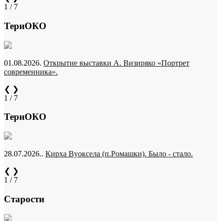
1 / 7
ТериОКО
01.08.2026.
Открытие выставки А. Визиряко «Портрет
современника».
❮
❯
1 / 7
ТериОКО
28.07.2026..
Кирха Вуоксела (п.Ромашки). Было - стало.
❮
❯
1 / 7
Старости