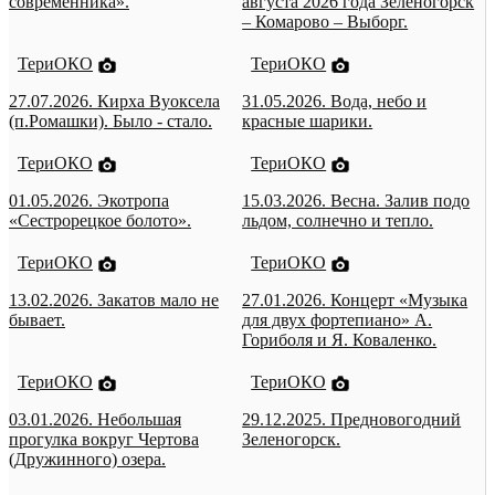
современника».
августа 2026 года Зеленогорск
– Комарово – Выборг.
ТериОКО
ТериОКО
27.07.2026. Кирха Вуоксела
31.05.2026. Вода, небо и
(п.Ромашки). Было - стало.
красные шарики.
ТериОКО
ТериОКО
01.05.2026. Экотропа
15.03.2026. Весна. Залив подо
«Сестрорецкое болото».
льдом, солнечно и тепло.
ТериОКО
ТериОКО
13.02.2026. Закатов мало не
27.01.2026. Концерт «Музыка
бывает.
для двух фортепиано» А.
Гориболя и Я. Коваленко.
ТериОКО
ТериОКО
03.01.2026. Небольшая
29.12.2025. Предновогодний
прогулка вокруг Чертова
Зеленогорск.
(Дружинного) озера.