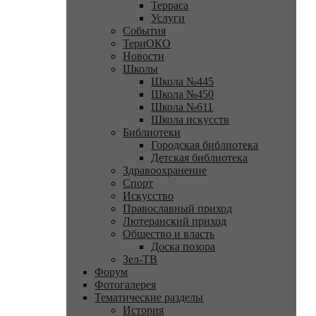
Терраса
Услуги
События
ТериОКО
Новости
Школы
Школа №445
Школа №450
Школа №611
Школа искусств
Библиотеки
Городская библиотека
Детская библиотека
Здравоохранение
Спорт
Искусство
Православный приход
Лютеранский приход
Общество и власть
Доска позора
Зел-ТВ
Форум
Фотогалерея
Тематические разделы
История