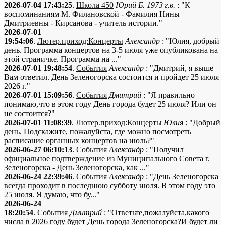
2026-07-04 17:43:25
.
Школа 450
Юрий Б. 1973 г.в.
: "К
воспоминаниям М. Филановской - Фамилия Нины
Дмитриевны - Кирсанова - учитель истории."
2026-07-01
19:54:06
.
Лютер.приход:Концерты
Александр
: "Юлия, добрый
день. Программа концертов на 3-5 июля уже опубликована на
этой страничке. Программа на ..."
2026-07-01 19:48:54
.
События
Александр
: "Дмитрий, я выше
Вам ответил. День Зеленогорска состоится и пройдет 25 июля
2026 г."
2026-07-01 15:09:56
.
События
Дмитрий
: "Я правильно
понимаю,что в этом году День города будет 25 июля? Или он
не состоится?"
2026-07-01 11:08:39
.
Лютер.приход:Концерты
Юлия
: "Добрый
день. Подскажите, пожалуйста, где можно посмотреть
расписание органных концертов на июль?"
2026-06-27 06:10:13
.
События
Александр
: "Получил
официальное подтверждение из Муниципального Совета г.
Зеленогорска - День Зеленогорска, как ..."
2026-06-24 22:39:46
.
События
Александр
: "День Зеленогорска
всегда проходит в последнюю субботу июля. В этом году это
25 июля. Я думаю, что бу..."
2026-06-24
18:20:54
.
События
Дмитрий
: "Ответьте,пожалуйста,какого
числа в 2026 году будет День города Зеленогорска?И будет ли