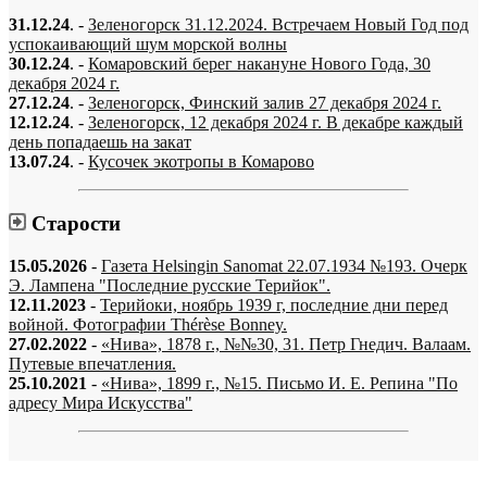
31.12.24
. -
Зеленогорск 31.12.2024. Встречаем Новый Год под
успокаивающий шум морской волны
30.12.24
. -
Комаровский берег накануне Нового Года, 30
декабря 2024 г.
27.12.24
. -
Зеленогорск, Финский залив 27 декабря 2024 г.
12.12.24
. -
Зеленогорск, 12 декабря 2024 г. В декабре каждый
день попадаешь на закат
13.07.24
. -
Кусочек экотропы в Комарово
Старости
15.05.2026
-
Газета Helsingin Sanomat 22.07.1934 №193. Очерк
Э. Лампена "Последние русские Терийок".
12.11.2023
-
Терийоки, ноябрь 1939 г, последние дни перед
войной. Фотографии Thérèse Bonney.
27.02.2022
-
«Нива», 1878 г., №№30, 31. Петр Гнедич. Валаам.
Путевые впечатления.
25.10.2021
-
«Нива», 1899 г., №15. Письмо И. Е. Репина "По
адресу Мира Искусства"
«…когда они спросят нас, что мы делаем, мы ответим: мы вспоминаем.