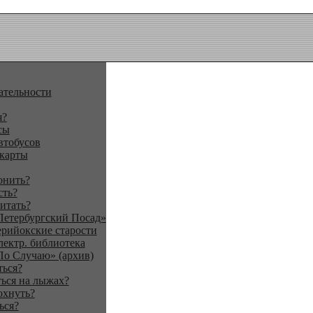
ательности
я?
сы
втобусов
 карты
онить?
сть?
итать?
Петербургский Посад»
ерийокские старости
лектр. библиотека
По Случаю» (архив)
ться?
ься на лыжах?
охнуть?
ься?