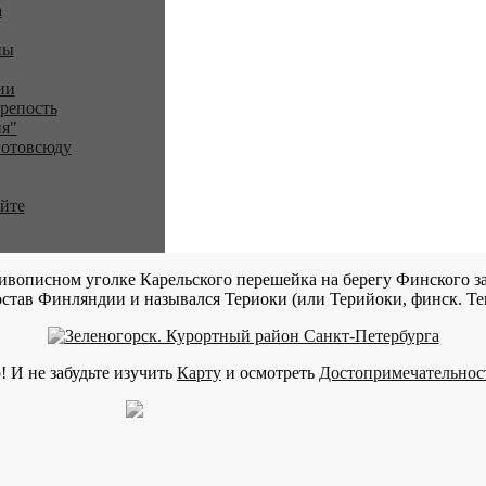
a
ны
ии
репость
я"
 отовсюду
айте
ивописном уголке Карельского перешейка на берегу Финского за
став Финляндии и назывался Териоки (или Терийоки, финск. Teri
! И не забудьте изучить
Карту
и осмотреть
Достопримечательнос