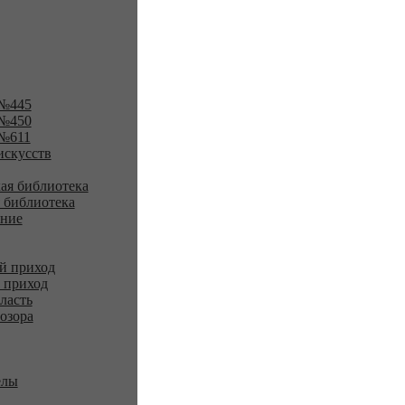
№445
№450
№611
искусств
ая библиотека
 библиотека
ение
й приход
 приход
ласть
озора
елы