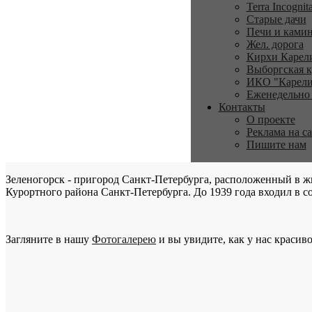
Terra Incognit
Старые дачи
Печи и ками
Жел. дорога
Кирхи Карел
Выборгская к
ИКО "Карели
Еженедельно
Контакты
О проекте
Реклама на с
Пишите нам
Зеленогорск - пригород Санкт-Петербурга, расположенный в ж
Курортного района Санкт-Петербурга. До 1939 года входил в со
Загляните в нашу
Фотогалерею
и вы увидите, как у нас красиво