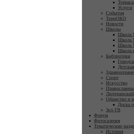
Терраса
Услуги
События
ТериОКО
Новости
Школы
Школа 
Школа 
Школа 
Школа 
Библиотеки
Городск
Детская
Здравоохран
Спорт
Искусство
Православны
Лютеранский
Общество и в
Доска п
Зел-ТВ
Форум
Фотогалерея
Тематические разд
История