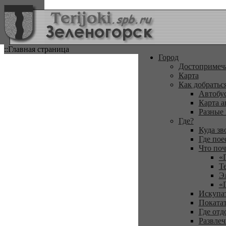
::Главная страница
Город
Достопримеч
Карта
Как добратьс
Автобу
Карта а
Разные
Где?
Куда зв
Где пое
Что поч
«
Т
Э
«
Искупа
Покатат
Где отд
Развлеч