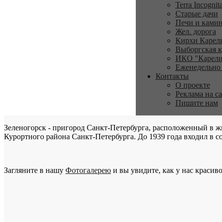
Terra Incognit
Старые дачи
Печи и ками
Жел. дорога
Кирхи Карел
Выборгская к
ИКО "Карели
Еженедельно
Контакты
О проекте
Реклама на с
Пишите нам
Зеленогорск - пригород Санкт-Петербурга, расположенный в ж
Курортного района Санкт-Петербурга. До 1939 года входил в со
Загляните в нашу
Фотогалерею
и вы увидите, как у нас красиво