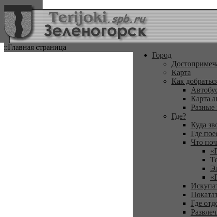
::Главная страница
Город
Достопримеч
Карта
Как добратьс
Автобу
Карта а
Разные
Где?
Куда зв
Где пое
Что поч
«
Т
Э
«
Искупа
Покатат
Где отд
Развлеч