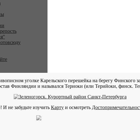
a
ны
ии
репость
я"
 отовсюду
айте
ивописном уголке Карельского перешейка на берегу Финского за
став Финляндии и назывался Териоки (или Терийоки, финск. Teri
! И не забудьте изучить
Карту
и осмотреть
Достопримечательнос