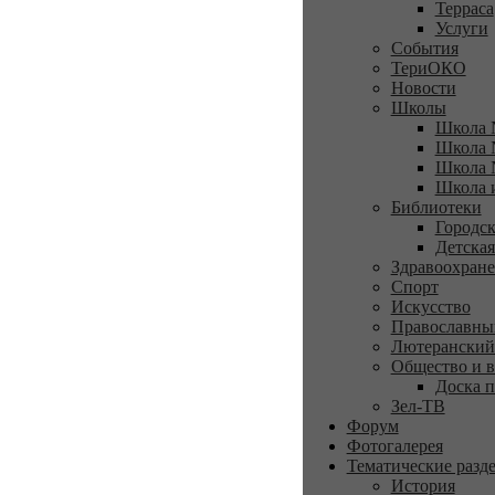
Терраса
Услуги
События
ТериОКО
Новости
Школы
Школа 
Школа 
Школа 
Школа 
Библиотеки
Городск
Детская
Здравоохран
Спорт
Искусство
Православны
Лютеранский
Общество и в
Доска п
Зел-ТВ
Форум
Фотогалерея
Тематические разд
История