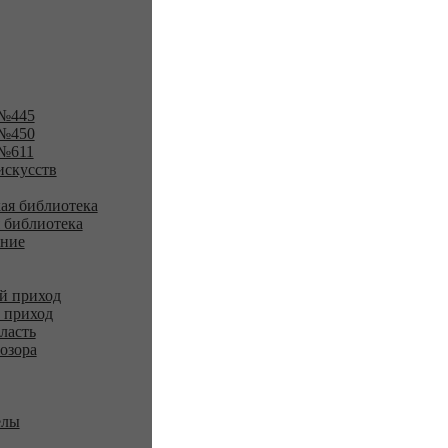
№445
№450
№611
искусств
ая библиотека
 библиотека
ение
й приход
 приход
ласть
озора
елы