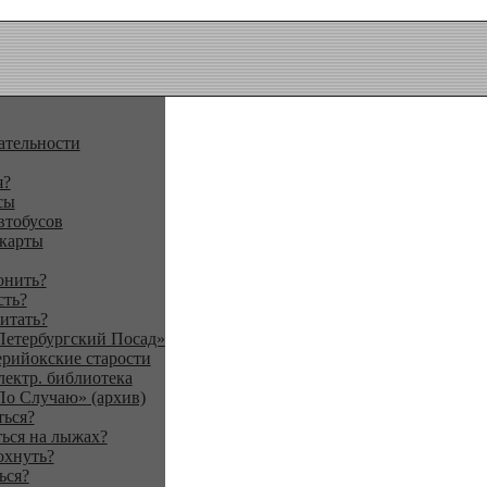
ательности
я?
сы
втобусов
 карты
онить?
сть?
итать?
Петербургский Посад»
ерийокские старости
лектр. библиотека
По Случаю» (архив)
ться?
ься на лыжах?
охнуть?
ься?