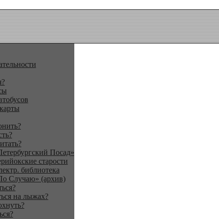
ательности
я?
сы
втобусов
 карты
онить?
сть?
итать?
Петербургский Посад»
ерийокские старости
лектр. библиотека
По Случаю» (архив)
ться?
ься на лыжах?
охнуть?
ься?