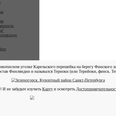
a
ны
ии
репость
я"
 отовсюду
айте
ивописном уголке Карельского перешейка на берегу Финского за
став Финляндии и назывался Териоки (или Терийоки, финск. Teri
! И не забудьте изучить
Карту
и осмотреть
Достопримечательнос