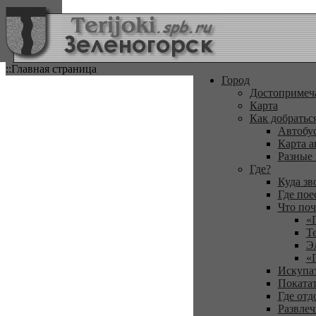
::Главная страница
Город
Достопримеч
Карта
Как добратьс
Автобу
Карта а
Разные
Где?
Куда зв
Где пое
Что поч
«
Т
Э
«
Искупа
Покатат
Где отд
Развлеч