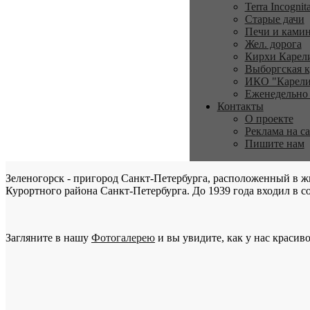
Terra Incognit
Старые дачи
Печи и ками
Жел. дорога
Кирхи Карел
Выборгская к
ИКО "Карели
Еженедельно
Контакты
О проекте
Реклама на с
Пишите нам
Зеленогорск - пригород Санкт-Петербурга, расположенный в ж
Курортного района Санкт-Петербурга. До 1939 года входил в со
Загляните в нашу
Фотогалерею
и вы увидите, как у нас красиво