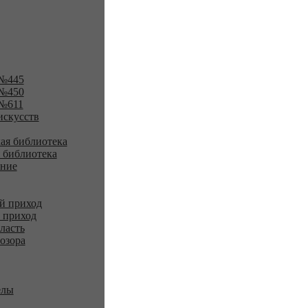
№445
№450
№611
искусств
ая библиотека
 библиотека
ение
й приход
 приход
ласть
озора
елы