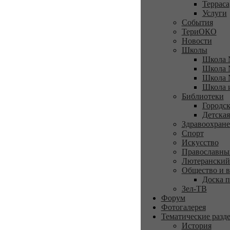
Терраса
Услуги
События
ТериОКО
Новости
Школы
Школа 
Школа 
Школа 
Школа 
Библиотеки
Городск
Детская
Здравоохран
Спорт
Искусство
Православны
Лютеранский
Общество и в
Доска п
Зел-ТВ
Форум
Фотогалерея
Тематические разд
История