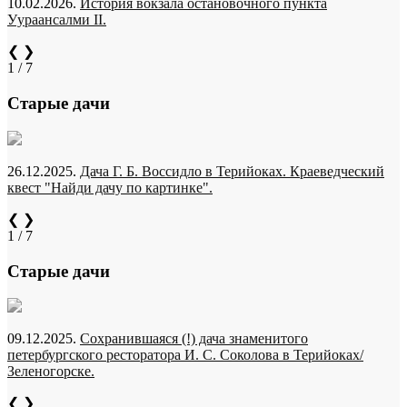
10.02.2026.
История вокзала остановочного пункта
Уураансалми II.
❮
❯
1 / 7
Старые дачи
26.12.2025.
Дача Г. Б. Воссидло в Терийоках. Краеведческий
квест "Найди дачу по картинке".
❮
❯
1 / 7
Старые дачи
09.12.2025.
Сохранившаяся (!) дача знаменитого
петербургского ресторатора И. С. Соколова в Терийоках/
Зеленогорске.
❮
❯