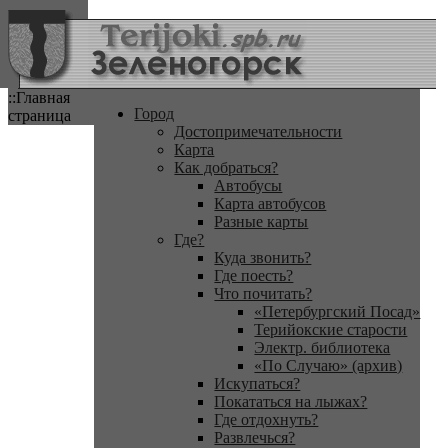
::Главная
Город
страница
Достопримечательности
Карта
Как добраться?
Автобусы
Карта автобусов
Разные карты
Где?
Куда звонить?
Где поесть?
Что почитать?
«Петербургский Посад»
Терийокские старости
Электр. библиотека
«По Случаю» (архив)
Искупаться?
Покататься на лыжах?
Где отдохнуть?
Развлечься?