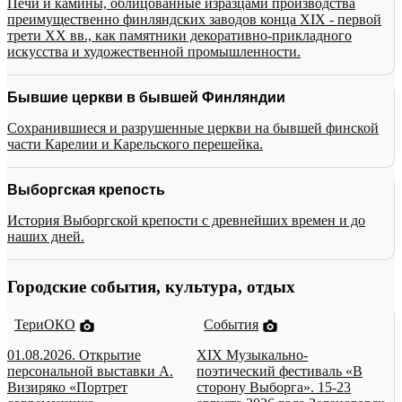
Печи и камины, облицованные изразцами производства
преимущественно финляндских заводов конца XIX - первой
трети XX вв., как памятники декоративно-прикладного
искусства и художественной промышленности.
Бывшие церкви в бывшей Финляндии
Сохранившиеся и разрушенные церкви на бывшей финской
части Карелии и Карельского перешейка.
Выборгская крепость
История Выборгской крепости с древнейших времен и до
наших дней.
Городские события, культура, отдых
ТериОКО
События
01.08.2026. Открытие
XIX Музыкально-
персональной выставки А.
поэтический фестиваль «В
Визиряко «Портрет
сторону Выборга». 15-23