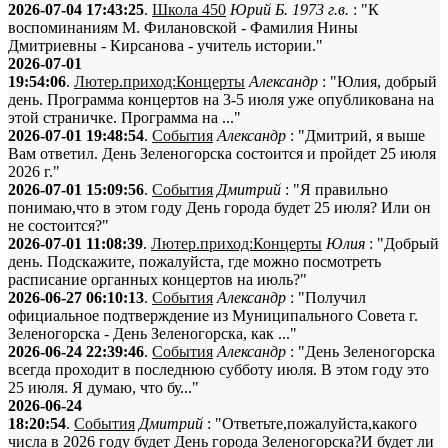
2026-07-04 17:43:25
.
Школа 450
Юрий Б. 1973 г.в.
: "К
воспоминаниям М. Филановской - Фамилия Нины
Дмитриевны - Кирсанова - учитель истории."
2026-07-01
19:54:06
.
Лютер.приход:Концерты
Александр
: "Юлия, добрый
день. Программа концертов на 3-5 июля уже опубликована на
этой страничке. Программа на ..."
2026-07-01 19:48:54
.
События
Александр
: "Дмитрий, я выше
Вам ответил. День Зеленогорска состоится и пройдет 25 июля
2026 г."
2026-07-01 15:09:56
.
События
Дмитрий
: "Я правильно
понимаю,что в этом году День города будет 25 июля? Или он
не состоится?"
2026-07-01 11:08:39
.
Лютер.приход:Концерты
Юлия
: "Добрый
день. Подскажите, пожалуйста, где можно посмотреть
расписание органных концертов на июль?"
2026-06-27 06:10:13
.
События
Александр
: "Получил
официальное подтверждение из Муниципального Совета г.
Зеленогорска - День Зеленогорска, как ..."
2026-06-24 22:39:46
.
События
Александр
: "День Зеленогорска
всегда проходит в последнюю субботу июля. В этом году это
25 июля. Я думаю, что бу..."
2026-06-24
18:20:54
.
События
Дмитрий
: "Ответьте,пожалуйста,какого
числа в 2026 году будет День города Зеленогорска?И будет ли