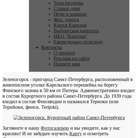
Terra Incognita
Старые дачи
Печи и камины
Жел. дорога
Кирхи Карелии
Выборгская крепость
ИКО "Карелия"
Еженедельно отовсюду
Контакты
О проекте
Реклама на сайте
Пишите нам
Зеленогорск - пригород Санкт-Петербурга, расположенный в
живописном уголке Карельского перешейка на берегу
Финского залива в 50 км от Питера. Административно входит
в состав Курортного района Санкт-Петербурга. До 1939 года
входил в состав Финляндии и назывался Териоки (или
Терийоки, финск. Terijoki).
Загляните в нашу
Фотогалерею
и вы увидите, как у нас
красиво! И не забудьте изучить
Карту
и осмотреть