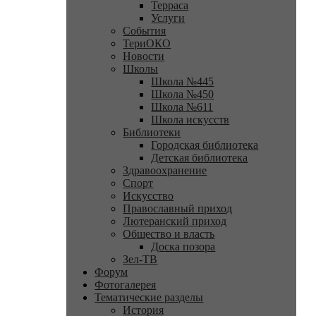
Терраса
Услуги
События
ТериОКО
Новости
Школы
Школа №445
Школа №450
Школа №611
Школа искусств
Библиотеки
Городская библиотека
Детская библиотека
Здравоохранение
Спорт
Искусство
Православный приход
Лютеранский приход
Общество и власть
Доска позора
Зел-ТВ
Форум
Фотогалерея
Тематические разделы
История