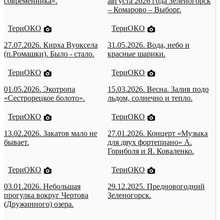
современника».
августа 2026 года Зеленогорск
– Комарово – Выборг.
ТериОКО
ТериОКО
27.07.2026. Кирха Вуоксела
31.05.2026. Вода, небо и
(п.Ромашки). Было - стало.
красные шарики.
ТериОКО
ТериОКО
01.05.2026. Экотропа
15.03.2026. Весна. Залив подо
«Сестрорецкое болото».
льдом, солнечно и тепло.
ТериОКО
ТериОКО
13.02.2026. Закатов мало не
27.01.2026. Концерт «Музыка
бывает.
для двух фортепиано» А.
Гориболя и Я. Коваленко.
ТериОКО
ТериОКО
03.01.2026. Небольшая
29.12.2025. Предновогодний
прогулка вокруг Чертова
Зеленогорск.
(Дружинного) озера.