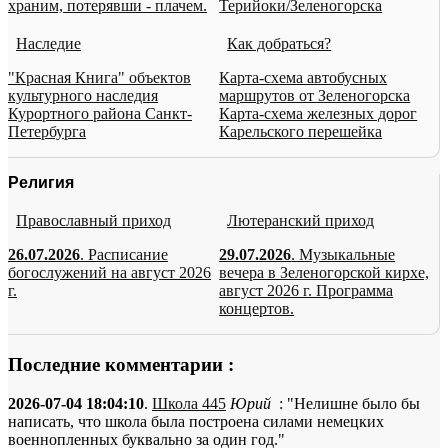
храним, потерявши - плачем.
Терийоки/Зеленогорска
Наследие
Как добраться?
"Красная Книга" объектов
Карта-схема автобусных
культурного наследия
маршрутов от Зеленогорска
Курортного района Санкт-
Карта-схема железных дорог
Петербурга
Карельского перешейка
Религия
Православный приход
Лютеранский приход
26.07.2026
. Расписание
29.07.2026
. Музыкальные
богослужений на август 2026
вечера в Зеленогорской кирхе,
г.
август 2026 г. Программа
концертов.
Последние комментарии :
2026-07-04 18:04:10
.
Школа 445
Юрий
: "Нелишне было бы
написать, что школа была построена силами немецких
военнопленных буквально за один год."