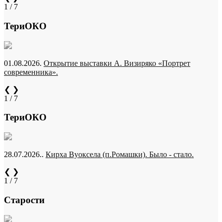
1 / 7
ТериОКО
01.08.2026.
Открытие выставки А. Визиряко «Портрет
современника».
❮
❯
1 / 7
ТериОКО
28.07.2026..
Кирха Вуоксела (п.Ромашки). Было - стало.
❮
❯
1 / 7
Старости