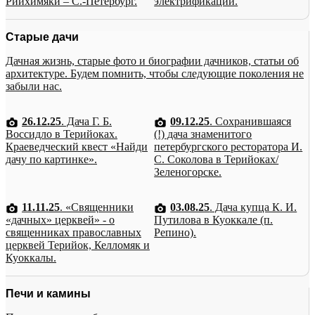
Рийхимяки – С.-Петербург.
электрификации.
Старые дачи
Дачная жизнь, старые фото и биографии дачников, статьи об
архитектуре. Будем помнить, чтобы следующие поколения не
забыли нас.
26.12.25
. Дача Г. Б.
09.12.25
. Сохранившаяся
Воссидло в Терийоках.
(!) дача знаменитого
Краеведческий квест «Найди
петербургского ресторатора И.
дачу по картинке».
С. Соколова в Терийоках/
Зеленогорске.
11.11.25
. «Священники
03.08.25
. Дача купца К. И.
«дачных» церквей» - о
Путилова в Куоккале (п.
священниках православных
Репино).
церквей Терийок, Келломяк и
Куоккалы.
Печи и камины