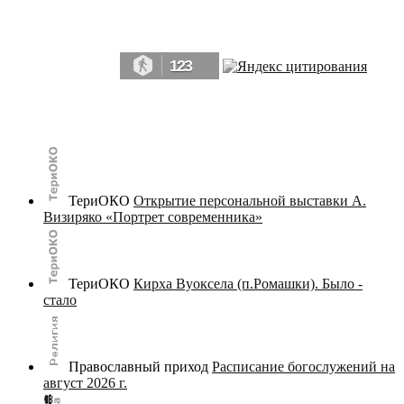
Да, мы память человечества, и поэтому мы в конце концов непременно
победим.» ― Рэй Брэдбери, 451° по Фаренгейту
123
© terijoki.spb.ru | terijoki.org 2000-2026 Использование материалов сайта в коммерческих целях без
письменного разрешения
администрации сайта
не допускается.
ТериОКО
Открытие персональной выставки А.
Визиряко «Портрет современника»
ТериОКО
Кирха Вуоксела (п.Ромашки). Было -
стало
Православный приход
Расписание богослужений на
август 2026 г.