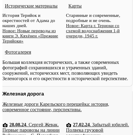
Исторические материалы
Карты
История Терийок и
Старинные и современные,
окрестностей от Адама до
подробные и не очень.
наших дней.
Новое: Карта г. Териоки со
Новое: Новые переводы из
схемой водоснабжения 1-й
книги Э. Кяхёнен «Прежние
очереди, 1945 г.
Терийоки»
Фотогалерея
Большая коллекция исторических, а также современных
фотографий сохранившихся и утраченных зданий,
сооружений, исторических мест, позволяющих увидеть
Зеленогорск и его окрестности в исторической перспективе.
Железная дорога
Железные дороги Карельского перешейка: история,
современное состояние, перспективы.
28.08.24
. Сергей Жевак.
27.02.24
. Забытый юбилей.
Первые паровозы на линии
Полвека грузовой