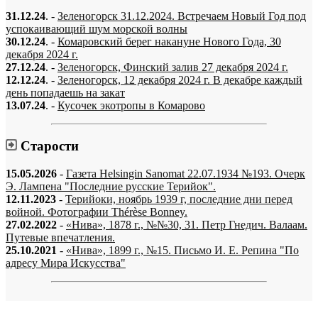
31.12.24
. -
Зеленогорск 31.12.2024. Встречаем Новый Год под
успокаивающий шум морской волны
30.12.24
. -
Комаровский берег накануне Нового Года, 30
декабря 2024 г.
27.12.24
. -
Зеленогорск, Финский залив 27 декабря 2024 г.
12.12.24
. -
Зеленогорск, 12 декабря 2024 г. В декабре каждый
день попадаешь на закат
13.07.24
. -
Кусочек экотропы в Комарово
Старости
15.05.2026
-
Газета Helsingin Sanomat 22.07.1934 №193. Очерк
Э. Лампена "Последние русские Терийок".
12.11.2023
-
Терийоки, ноябрь 1939 г, последние дни перед
войной. Фотографии Thérèse Bonney.
27.02.2022
-
«Нива», 1878 г., №№30, 31. Петр Гнедич. Валаам.
Путевые впечатления.
25.10.2021
-
«Нива», 1899 г., №15. Письмо И. Е. Репина "По
адресу Мира Искусства"
«…когда они спросят нас, что мы делаем, мы ответим: мы вспоминаем.