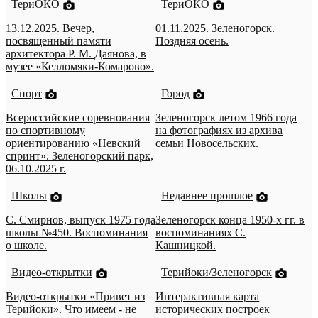
ТериОКО
ТериОКО
13.12.2025. Вечер,
01.11.2025. Зеленогорск.
посвященный памяти
Поздняя осень.
архитектора Р. М. Даянова, в
музее «Келломяки-Комарово».
Спорт
Город
Всероссийские соревнования
Зеленогорск летом 1966 года
по спортивному
на фотографиях из архива
ориентированию «Невский
семьи Новосельских.
спринт». Зеленогорский парк,
06.10.2025 г.
Школы
Недавнее прошлое
С. Смирнов, выпуск 1975 года
Зеленогорск конца 1950-х гг. в
школы №450. Воспоминания
воспоминаниях С.
о школе.
Кашницкой.
Видео-открытки
Терийоки/Зеленогорск
Видео-открытки «Привет из
Интерактивная карта
Терийоки». Что имеем - не
исторических построек