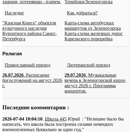
храним, потерявши - плачем.
Терийоки/Зеленогорска
Наследие
Как добраться?
"Красная Книга" объектов
Карта-схема автобусных
культурного наследия
маршрутов от Зеленогорска
Курортного района Санкт-
Карта-схема железных дорог
Петербурга
Карельского перешейка
Религия
Православный приход
Лютеранский приход
26.07.2026
. Расписание
29.07.2026
. Музыкальные
богослужений на август 2026
вечера в Зеленогорской кирхе,
г.
август 2026 г. Программа
концертов.
Последние комментарии :
2026-07-04 18:04:10
.
Школа 445
Юрий
: "Нелишне было бы
написать, что школа была построена силами немецких
военнопленных буквально за один год."