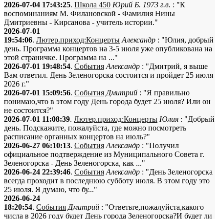
2026-07-04 17:43:25
.
Школа 450
Юрий Б. 1973 г.в.
: "К
воспоминаниям М. Филановской - Фамилия Нины
Дмитриевны - Кирсанова - учитель истории."
2026-07-01
19:54:06
.
Лютер.приход:Концерты
Александр
: "Юлия, добрый
день. Программа концертов на 3-5 июля уже опубликована на
этой страничке. Программа на ..."
2026-07-01 19:48:54
.
События
Александр
: "Дмитрий, я выше
Вам ответил. День Зеленогорска состоится и пройдет 25 июля
2026 г."
2026-07-01 15:09:56
.
События
Дмитрий
: "Я правильно
понимаю,что в этом году День города будет 25 июля? Или он
не состоится?"
2026-07-01 11:08:39
.
Лютер.приход:Концерты
Юлия
: "Добрый
день. Подскажите, пожалуйста, где можно посмотреть
расписание органных концертов на июль?"
2026-06-27 06:10:13
.
События
Александр
: "Получил
официальное подтверждение из Муниципального Совета г.
Зеленогорска - День Зеленогорска, как ..."
2026-06-24 22:39:46
.
События
Александр
: "День Зеленогорска
всегда проходит в последнюю субботу июля. В этом году это
25 июля. Я думаю, что бу..."
2026-06-24
18:20:54
.
События
Дмитрий
: "Ответьте,пожалуйста,какого
числа в 2026 году будет День города Зеленогорска?И будет ли