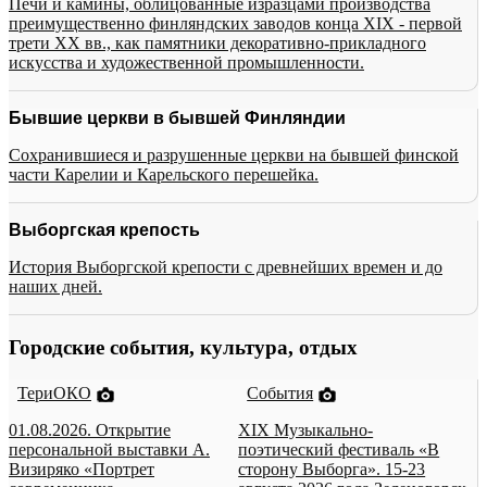
Печи и камины, облицованные изразцами производства
преимущественно финляндских заводов конца XIX - первой
трети XX вв., как памятники декоративно-прикладного
искусства и художественной промышленности.
Бывшие церкви в бывшей Финляндии
Сохранившиеся и разрушенные церкви на бывшей финской
части Карелии и Карельского перешейка.
Выборгская крепость
История Выборгской крепости с древнейших времен и до
наших дней.
Городские события, культура, отдых
ТериОКО
События
01.08.2026. Открытие
XIX Музыкально-
персональной выставки А.
поэтический фестиваль «В
Визиряко «Портрет
сторону Выборга». 15-23