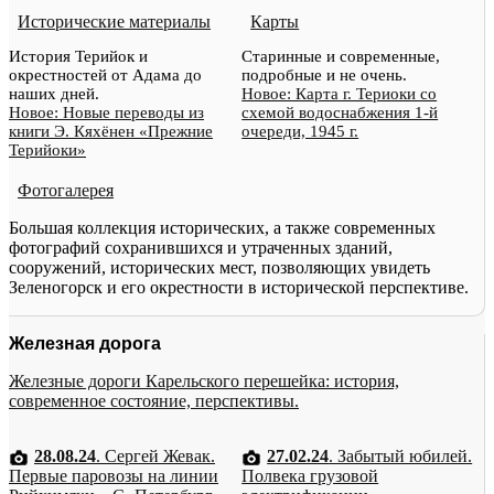
Исторические материалы
Карты
История Терийок и
Старинные и современные,
окрестностей от Адама до
подробные и не очень.
наших дней.
Новое: Карта г. Териоки со
Новое: Новые переводы из
схемой водоснабжения 1-й
книги Э. Кяхёнен «Прежние
очереди, 1945 г.
Терийоки»
Фотогалерея
Большая коллекция исторических, а также современных
фотографий сохранившихся и утраченных зданий,
сооружений, исторических мест, позволяющих увидеть
Зеленогорск и его окрестности в исторической перспективе.
Железная дорога
Железные дороги Карельского перешейка: история,
современное состояние, перспективы.
28.08.24
. Сергей Жевак.
27.02.24
. Забытый юбилей.
Первые паровозы на линии
Полвека грузовой