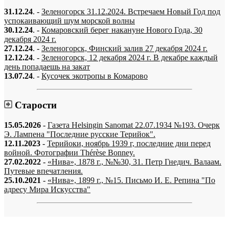
31.12.24
. -
Зеленогорск 31.12.2024. Встречаем Новый Год под
успокаивающий шум морской волны
30.12.24
. -
Комаровский берег накануне Нового Года, 30
декабря 2024 г.
27.12.24
. -
Зеленогорск, Финский залив 27 декабря 2024 г.
12.12.24
. -
Зеленогорск, 12 декабря 2024 г. В декабре каждый
день попадаешь на закат
13.07.24
. -
Кусочек экотропы в Комарово
Старости
15.05.2026
-
Газета Helsingin Sanomat 22.07.1934 №193. Очерк
Э. Лампена "Последние русские Терийок".
12.11.2023
-
Терийоки, ноябрь 1939 г, последние дни перед
войной. Фотографии Thérèse Bonney.
27.02.2022
-
«Нива», 1878 г., №№30, 31. Петр Гнедич. Валаам.
Путевые впечатления.
25.10.2021
-
«Нива», 1899 г., №15. Письмо И. Е. Репина "По
адресу Мира Искусства"
«…когда они спросят нас, что мы делаем, мы ответим: мы вспоминаем.