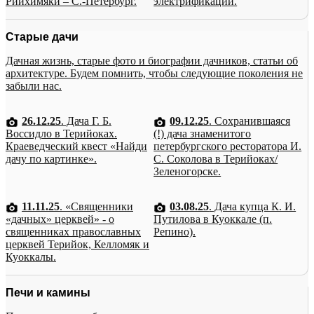
Рийхимяки – С.-Петербург.
электрификации.
Старые дачи
Дачная жизнь, старые фото и биографии дачников, статьи об
архитектуре. Будем помнить, чтобы следующие поколения не
забыли нас.
26.12.25
. Дача Г. Б.
09.12.25
. Сохранившаяся
Воссидло в Терийоках.
(!) дача знаменитого
Краеведческий квест «Найди
петербургского ресторатора И.
дачу по картинке».
С. Соколова в Терийоках/
Зеленогорске.
11.11.25
. «Священники
03.08.25
. Дача купца К. И.
«дачных» церквей» - о
Путилова в Куоккале (п.
священниках православных
Репино).
церквей Терийок, Келломяк и
Куоккалы.
Печи и камины