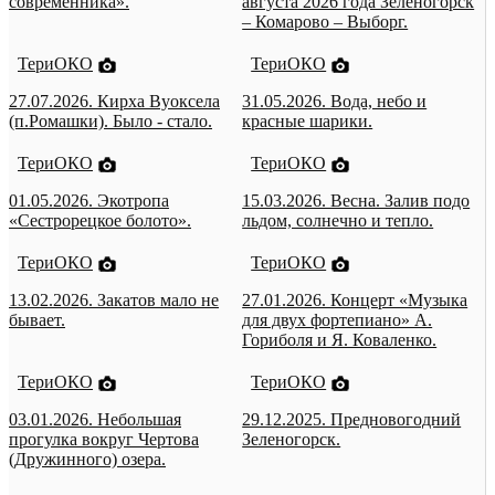
современника».
августа 2026 года Зеленогорск
– Комарово – Выборг.
ТериОКО
ТериОКО
27.07.2026. Кирха Вуоксела
31.05.2026. Вода, небо и
(п.Ромашки). Было - стало.
красные шарики.
ТериОКО
ТериОКО
01.05.2026. Экотропа
15.03.2026. Весна. Залив подо
«Сестрорецкое болото».
льдом, солнечно и тепло.
ТериОКО
ТериОКО
13.02.2026. Закатов мало не
27.01.2026. Концерт «Музыка
бывает.
для двух фортепиано» А.
Гориболя и Я. Коваленко.
ТериОКО
ТериОКО
03.01.2026. Небольшая
29.12.2025. Предновогодний
прогулка вокруг Чертова
Зеленогорск.
(Дружинного) озера.