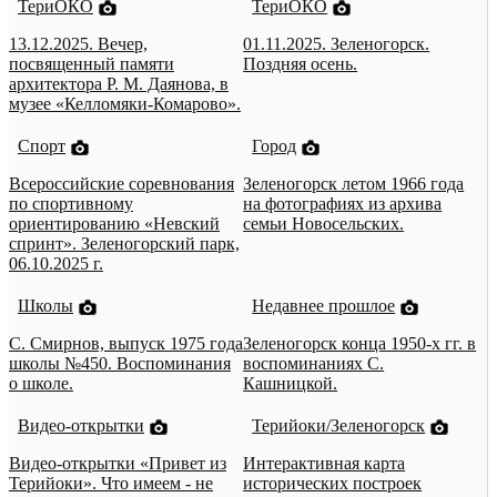
ТериОКО
ТериОКО
13.12.2025. Вечер,
01.11.2025. Зеленогорск.
посвященный памяти
Поздняя осень.
архитектора Р. М. Даянова, в
музее «Келломяки-Комарово».
Спорт
Город
Всероссийские соревнования
Зеленогорск летом 1966 года
по спортивному
на фотографиях из архива
ориентированию «Невский
семьи Новосельских.
спринт». Зеленогорский парк,
06.10.2025 г.
Школы
Недавнее прошлое
С. Смирнов, выпуск 1975 года
Зеленогорск конца 1950-х гг. в
школы №450. Воспоминания
воспоминаниях С.
о школе.
Кашницкой.
Видео-открытки
Терийоки/Зеленогорск
Видео-открытки «Привет из
Интерактивная карта
Терийоки». Что имеем - не
исторических построек