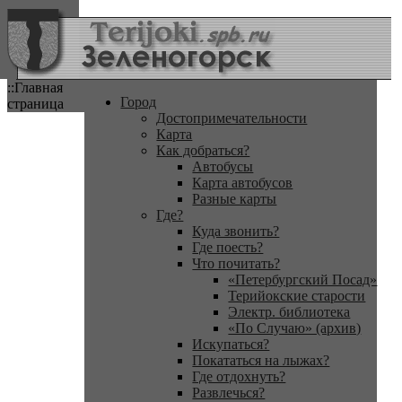
::Главная
Город
страница
Достопримечательности
Карта
Как добраться?
Автобусы
Карта автобусов
Разные карты
Где?
Куда звонить?
Где поесть?
Что почитать?
«Петербургский Посад»
Терийокские старости
Электр. библиотека
«По Случаю» (архив)
Искупаться?
Покататься на лыжах?
Где отдохнуть?
Развлечься?