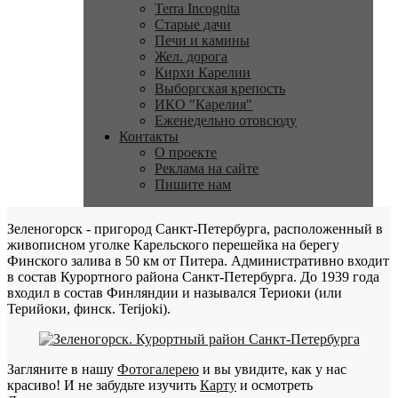
Terra Incognita
Старые дачи
Печи и камины
Жел. дорога
Кирхи Карелии
Выборгская крепость
ИКО "Карелия"
Еженедельно отовсюду
Контакты
О проекте
Реклама на сайте
Пишите нам
Зеленогорск - пригород Санкт-Петербурга, расположенный в
живописном уголке Карельского перешейка на берегу
Финского залива в 50 км от Питера. Административно входит
в состав Курортного района Санкт-Петербурга. До 1939 года
входил в состав Финляндии и назывался Териоки (или
Терийоки, финск. Terijoki).
Загляните в нашу
Фотогалерею
и вы увидите, как у нас
красиво! И не забудьте изучить
Карту
и осмотреть