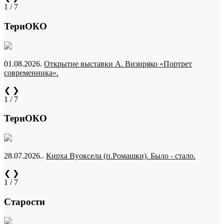
1 / 7
ТериОКО
01.08.2026.
Открытие выставки А. Визиряко «Портрет
современника».
❮
❯
1 / 7
ТериОКО
28.07.2026..
Кирха Вуоксела (п.Ромашки). Было - стало.
❮
❯
1 / 7
Старости