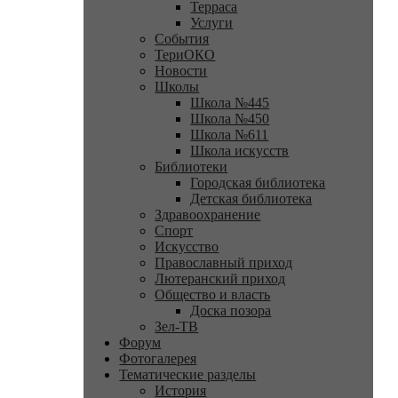
Терраса
Услуги
События
ТериОКО
Новости
Школы
Школа №445
Школа №450
Школа №611
Школа искусств
Библиотеки
Городская библиотека
Детская библиотека
Здравоохранение
Спорт
Искусство
Православный приход
Лютеранский приход
Общество и власть
Доска позора
Зел-ТВ
Форум
Фотогалерея
Тематические разделы
История