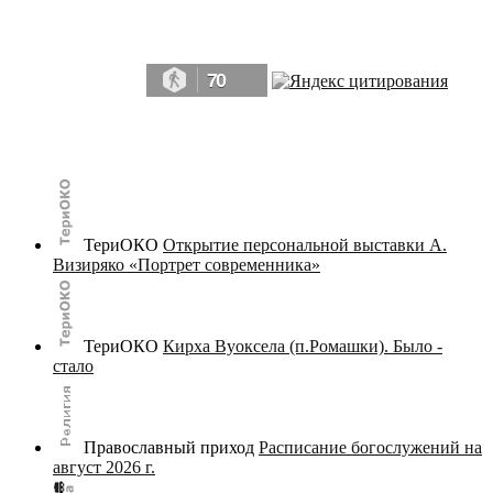
Да, мы память человечества, и поэтому мы в конце концов непременно
победим.» ― Рэй Брэдбери, 451° по Фаренгейту
70
© terijoki.spb.ru | terijoki.org 2000-2026 Использование материалов сайта в коммерческих целях без
письменного разрешения
администрации сайта
не допускается.
ТериОКО
Открытие персональной выставки А.
Визиряко «Портрет современника»
ТериОКО
Кирха Вуоксела (п.Ромашки). Было -
стало
Православный приход
Расписание богослужений на
август 2026 г.