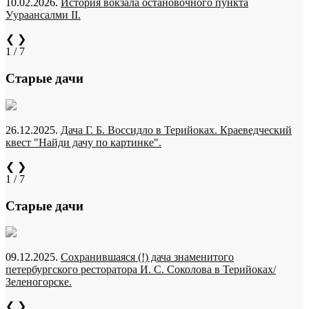
10.02.2026.
История вокзала остановочного пункта
Уураансалми II.
❮
❯
1 / 7
Старые дачи
26.12.2025.
Дача Г. Б. Воссидло в Терийоках. Краеведческий
квест "Найди дачу по картинке".
❮
❯
1 / 7
Старые дачи
09.12.2025.
Сохранившаяся (!) дача знаменитого
петербургского ресторатора И. С. Соколова в Терийоках/
Зеленогорске.
❮
❯