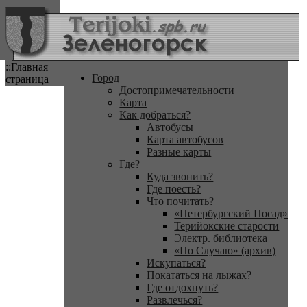
::Главная
Город
страница
Достопримечательности
Карта
Как добраться?
Автобусы
Карта автобусов
Разные карты
Где?
Куда звонить?
Где поесть?
Что почитать?
«Петербургский Посад»
Терийокские старости
Электр. библиотека
«По Случаю» (архив)
Искупаться?
Покататься на лыжах?
Где отдохнуть?
Развлечься?