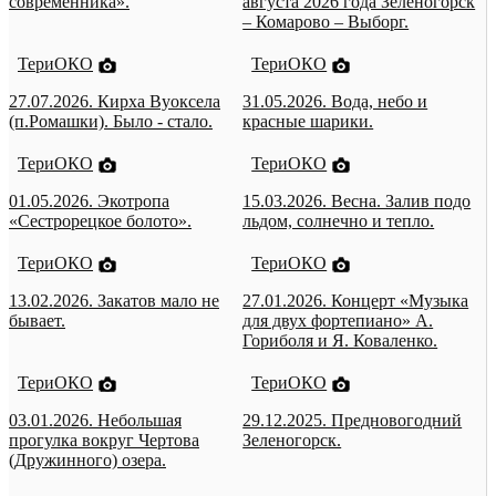
современника».
августа 2026 года Зеленогорск
– Комарово – Выборг.
ТериОКО
ТериОКО
27.07.2026. Кирха Вуоксела
31.05.2026. Вода, небо и
(п.Ромашки). Было - стало.
красные шарики.
ТериОКО
ТериОКО
01.05.2026. Экотропа
15.03.2026. Весна. Залив подо
«Сестрорецкое болото».
льдом, солнечно и тепло.
ТериОКО
ТериОКО
13.02.2026. Закатов мало не
27.01.2026. Концерт «Музыка
бывает.
для двух фортепиано» А.
Гориболя и Я. Коваленко.
ТериОКО
ТериОКО
03.01.2026. Небольшая
29.12.2025. Предновогодний
прогулка вокруг Чертова
Зеленогорск.
(Дружинного) озера.