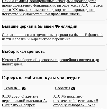
Печи и камины, облицованные изразцами производства
преимущественно финляндских заводов конца XIX - первой
трети XX вв., как памятники декоративно-прикладного
искусства и художественной промышленности.
Бывшие церкви в бывшей Финляндии
Сохранившиеся и разрушенные церкви на бывшей финской
части Карелии и Карельского перешейка.
Выборгская крепость
История Выборгской крепости с древнейших времен и до
наших дней.
Городские события, культура, отдых
ТериОКО
События
01.08.2026. Открытие
XIX Музыкально-
персональной выставки А.
поэтический фестиваль «В
Визиряко «Портрет
сторону Выборга». 15-23