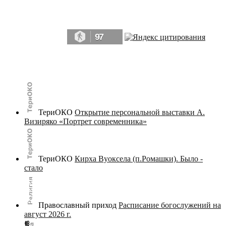
Да, мы память человечества, и поэтому мы в конце концов непременно
победим.» ― Рэй Брэдбери, 451° по Фаренгейту
97
© terijoki.spb.ru | terijoki.org 2000-2026 Использование материалов сайта в коммерческих целях без
письменного разрешения
администрации сайта
не допускается.
ТериОКО
Открытие персональной выставки А.
Визиряко «Портрет современника»
ТериОКО
Кирха Вуоксела (п.Ромашки). Было -
стало
Православный приход
Расписание богослужений на
август 2026 г.