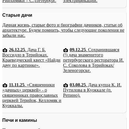
Рийхимяки – С.-Петербург.
электрификации.
Старые дачи
Дачная жизнь, старые фото и биографии дачников, статьи об
архитектуре. Будем помнить, чтобы следующие поколения не
забыли нас.
26.12.25
. Дача Г. Б.
09.12.25
. Сохранившаяся
Воссидло в Терийоках.
(!) дача знаменитого
Краеведческий квест «Найди
петербургского ресторатора И.
дачу по картинке».
С. Соколова в Терийоках/
Зеленогорске.
11.11.25
. «Священники
03.08.25
. Дача купца К. И.
«дачных» церквей» - о
Путилова в Куоккале (п.
священниках православных
Репино).
церквей Терийок, Келломяк и
Куоккалы.
Печи и камины