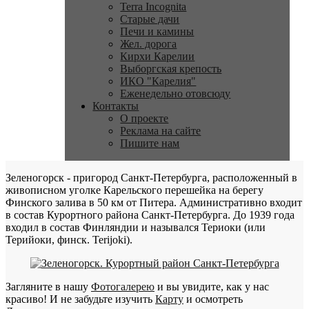
Terra Incognita
Старые дачи
Печи и камины
Жел. дорога
Кирхи Карелии
Выборгская крепость
ИКО "Карелия"
Еженедельно отовсюду
Контакты
О проекте
Реклама на сайте
Пишите нам
Зеленогорск - пригород Санкт-Петербурга, расположенный в
живописном уголке Карельского перешейка на берегу
Финского залива в 50 км от Питера. Административно входит
в состав Курортного района Санкт-Петербурга. До 1939 года
входил в состав Финляндии и назывался Териоки (или
Терийоки, финск. Terijoki).
Загляните в нашу
Фотогалерею
и вы увидите, как у нас
красиво! И не забудьте изучить
Карту
и осмотреть