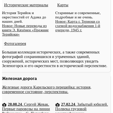
Исторические материалы
Карты
История Терийок и
Старинные и современные,
окрестностей от Адама до
подробные и не очень.
наших дней.
Новое: Карта г. Териоки со
Новое: Новые переводы из
схемой водоснабжения 1-й
книги Э. Кяхёнен «Прежние
очереди, 1945 г.
Терийоки»
Фотогалерея
Большая коллекция исторических, а также современных
фотографий сохранившихся и утраченных зданий,
сооружений, исторических мест, позволяющих увидеть
Зеленогорск и его окрестности в исторической перспективе.
Железная дорога
Железные дороги Карельского перешейка: история,
современное состояние, перспективы.
28.08.24
. Сергей Жевак.
27.02.24
. Забытый юбилей.
Первые паровозы на линии
Полвека грузовой