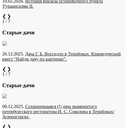
10.02.2026.
История вокзала остановочного пункта
Уураансалми II.
❮
❯
1 / 7
Старые дачи
26.12.2025.
Дача Г. Б. Воссидло в Терийоках. Краеведческий
квест "Найди дачу по картинке".
❮
❯
1 / 7
Старые дачи
09.12.2025.
Сохранившаяся (!) дача знаменитого
петербургского ресторатора И. С. Соколова в Терийоках/
Зеленогорске.
❮
❯