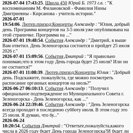
2026-07-04 17:43:25
.
Школа 450
Юрий Б. 1973 г.в.
: "К
воспоминаниям М. Филановской - Фамилия Нины
Дмитриевны - Кирсанова - учитель истории."
2026-07-01
19:54:06
.
Лютер.приход:Концерты
Александр
: "Юлия, добрый
день. Программа концертов на 3-5 июля уже опубликована на
этой страничке. Программа на ..."
2026-07-01 19:48:54
.
События
Александр
: "Дмитрий, я выше
Вам ответил. День Зеленогорска состоится и пройдет 25 июля
2026 г."
2026-07-01 15:09:56
.
События
Дмитрий
: "Я правильно
понимаю,что в этом году День города будет 25 июля? Или он
не состоится?"
2026-07-01 11:08:39
.
Лютер.приход:Концерты
Юлия
: "Добрый
день. Подскажите, пожалуйста, где можно посмотреть
расписание органных концертов на июль?"
2026-06-27 06:10:13
.
События
Александр
: "Получил
официальное подтверждение из Муниципального Совета г.
Зеленогорска - День Зеленогорска, как ..."
2026-06-24 22:39:46
.
События
Александр
: "День Зеленогорска
всегда проходит в последнюю субботу июля. В этом году это
25 июля. Я думаю, что бу..."
2026-06-24
18:20:54
.
События
Дмитрий
: "Ответьте,пожалуйста,какого
числа в 2026 году будет День города Зеленогорска?И будет ли