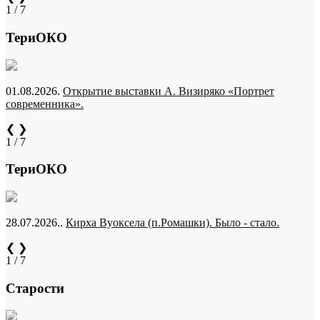
1 / 7
ТериОКО
01.08.2026.
Открытие выставки А. Визиряко «Портрет
современника».
❮
❯
1 / 7
ТериОКО
28.07.2026..
Кирха Вуоксела (п.Ромашки). Было - стало.
❮
❯
1 / 7
Старости