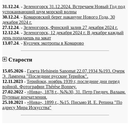
31.12.24
. -
Зеленогорск 31.12.2024. Встречаем Новый Год под
успокаивающий шум морской волны
30.12.24
. -
Комаровский берег накануне Нового Года, 30
декабря 2024 г.
27.12.24
. -
Зеленогорск, Финский залив 27 декабря 2024 г.
12.12.24
. -
Зеленогорск, 12 декабря 2024 г. В декабре каждый
день попадаешь на закат
13.07.24
. -
Кусочек экотропы в Комарово
Старости
15.05.2026
-
Газета Helsingin Sanomat 22.07.1934 №193. Очерк
Э. Лампена "Последние русские Терийок".
12.11.2023
-
Терийоки, ноябрь 1939 г, последние дни перед
войной. Фотографии Thérèse Bonney.
27.02.2022
-
«Нива», 1878 г., №№30, 31. Петр Гнедич. Валаам.
Путевые впечатления.
25.10.2021
-
«Нива», 1899 г., №15. Письмо И. Е. Репина "По
адресу Мира Искусства"
«…когда они спросят нас, что мы делаем, мы ответим: мы вспоминаем.