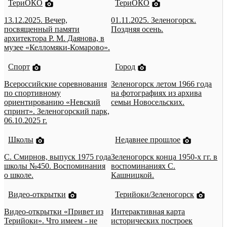
ТериОКО
ТериОКО
13.12.2025. Вечер,
01.11.2025. Зеленогорск.
посвященный памяти
Поздняя осень.
архитектора Р. М. Даянова, в
музее «Келломяки-Комарово».
Спорт
Город
Всероссийские соревнования
Зеленогорск летом 1966 года
по спортивному
на фотографиях из архива
ориентированию «Невский
семьи Новосельских.
спринт». Зеленогорский парк,
06.10.2025 г.
Школы
Недавнее прошлое
С. Смирнов, выпуск 1975 года
Зеленогорск конца 1950-х гг. в
школы №450. Воспоминания
воспоминаниях С.
о школе.
Кашницкой.
Видео-открытки
Терийоки/Зеленогорск
Видео-открытки «Привет из
Интерактивная карта
Терийоки». Что имеем - не
исторических построек