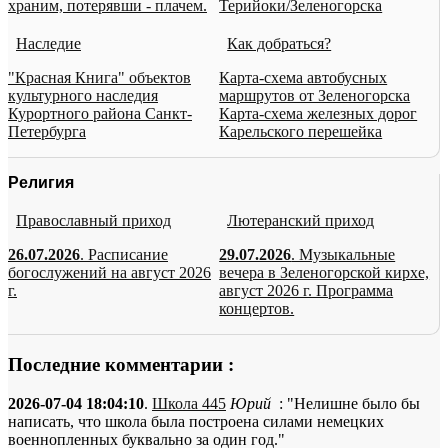
храним, потерявши - плачем.
Терийоки/Зеленогорска
Наследие
Как добраться?
"Красная Книга" объектов
Карта-схема автобусных
культурного наследия
маршрутов от Зеленогорска
Курортного района Санкт-
Карта-схема железных дорог
Петербурга
Карельского перешейка
Религия
Православный приход
Лютеранский приход
26.07.2026
. Расписание
29.07.2026
. Музыкальные
богослужений на август 2026
вечера в Зеленогорской кирхе,
г.
август 2026 г. Программа
концертов.
Последние комментарии :
2026-07-04 18:04:10
.
Школа 445
Юрий
: "Нелишне было бы
написать, что школа была построена силами немецких
военнопленных буквально за один год."