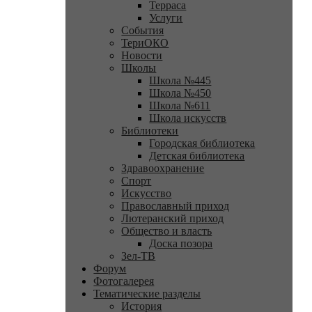
Терраса
Услуги
События
ТериОКО
Новости
Школы
Школа №445
Школа №450
Школа №611
Школа искусств
Библиотеки
Городская библиотека
Детская библиотека
Здравоохранение
Спорт
Искусство
Православный приход
Лютеранский приход
Общество и власть
Доска позора
Зел-ТВ
Форум
Фотогалерея
Тематические разделы
История