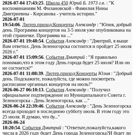
2026-07-04 17:43:25
.
Школа 450
Юрий Б. 1973 г.в.
: "К
воспоминаниям М. Филановской - Фамилия Нины
Дмитриевны - Кирсанова - учитель истории."
2026-07-01
19:54:06
.
Лютер.приход:Концерты
Александр
: "Юлия, добрый
день. Программа концертов на 3-5 июля уже опубликована на
этой страничке. Программа на ..."
2026-07-01 19:48:54
.
События
Александр
: "Дмитрий, я выше
Вам ответил. День Зеленогорска состоится и пройдет 25 июля
2026 г."
2026-07-01 15:09:56
.
События
Дмитрий
: "Я правильно
понимаю,что в этом году День города будет 25 июля? Или он
не состоится?"
2026-07-01 11:08:39
.
Лютер.приход:Концерты
Юлия
: "Добрый
день. Подскажите, пожалуйста, где можно посмотреть
расписание органных концертов на июль?"
2026-06-27 06:10:13
.
События
Александр
: "Получил
официальное подтверждение из Муниципального Совета г.
Зеленогорска - День Зеленогорска, как ..."
2026-06-24 22:39:46
.
События
Александр
: "День Зеленогорска
всегда проходит в последнюю субботу июля. В этом году это
25 июля. Я думаю, что бу..."
2026-06-24
18:20:54
.
События
Дмитрий
: "Ответьте,пожалуйста,какого
числа в 2026 году будет День города Зеленогорска?И будет ли