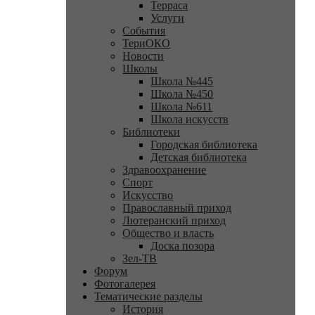
Терраса
Услуги
События
ТериОКО
Новости
Школы
Школа №445
Школа №450
Школа №611
Школа искусств
Библиотеки
Городская библиотека
Детская библиотека
Здравоохранение
Спорт
Искусство
Православный приход
Лютеранский приход
Общество и власть
Доска позора
Зел-ТВ
Форум
Фотогалерея
Тематические разделы
История