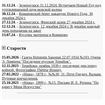
31.12.24
. -
Зеленогорск 31.12.2024. Встречаем Новый Год под
успокаивающий шум морской волны
30.12.24
. -
Комаровский берег накануне Нового Года, 30
декабря 2024 г.
27.12.24
. -
Зеленогорск, Финский залив 27 декабря 2024 г.
12.12.24
. -
Зеленогорск, 12 декабря 2024 г. В декабре каждый
день попадаешь на закат
13.07.24
. -
Кусочек экотропы в Комарово
Старости
15.05.2026
-
Газета Helsingin Sanomat 22.07.1934 №193. Очерк
Э. Лампена "Последние русские Терийок".
12.11.2023
-
Терийоки, ноябрь 1939 г, последние дни перед
войной. Фотографии Thérèse Bonney.
27.02.2022
-
«Нива», 1878 г., №№30, 31. Петр Гнедич. Валаам.
Путевые впечатления.
25.10.2021
-
«Нива», 1899 г., №15. Письмо И. Е. Репина "По
адресу Мира Искусства"
«…когда они спросят нас, что мы делаем, мы ответим: мы вспоминаем.