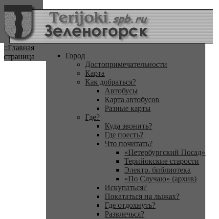
::Главная
Город
страница
Достопримечательности
Карта
Как добраться?
Автобусы
Карта автобусов
Разные карты
Где?
Куда звонить?
Где поесть?
Что почитать?
«Петербургский Посад»
Терийокские старости
Электр. библиотека
«По Случаю» (архив)
Искупаться?
Покататься на лыжах?
Где отдохнуть?
Развлечься?