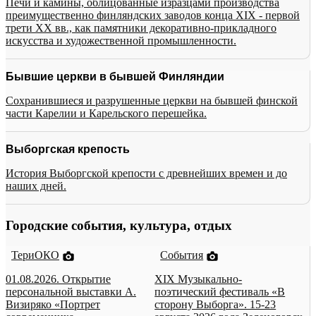
Печи и камины, облицованные изразцами производства
преимущественно финляндских заводов конца XIX - первой
трети XX вв., как памятники декоративно-прикладного
искусства и художественной промышленности.
Бывшие церкви в бывшей Финляндии
Сохранившиеся и разрушенные церкви на бывшей финской
части Карелии и Карельского перешейка.
Выборгская крепость
История Выборгской крепости с древнейших времен и до
наших дней.
Городские события, культура, отдых
ТериОКО
События
01.08.2026. Открытие
XIX Музыкально-
персональной выставки А.
поэтический фестиваль «В
Визиряко «Портрет
сторону Выборга». 15-23