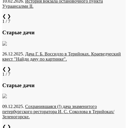
10.02.2026.
История вокзала остановочного пункта
Уураансалми II.
❮
❯
1 / 7
Старые дачи
26.12.2025.
Дача Г. Б. Воссидло в Терийоках. Краеведческий
квест "Найди дачу по картинке".
❮
❯
1 / 7
Старые дачи
09.12.2025.
Сохранившаяся (!) дача знаменитого
петербургского ресторатора И. С. Соколова в Терийоках/
Зеленогорске.
❮
❯