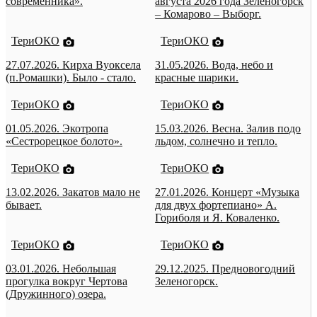
современника».
августа 2026 года Зеленогорск
– Комарово – Выборг.
ТериОКО
ТериОКО
27.07.2026. Кирха Вуоксела
31.05.2026. Вода, небо и
(п.Ромашки). Было - стало.
красные шарики.
ТериОКО
ТериОКО
01.05.2026. Экотропа
15.03.2026. Весна. Залив подо
«Сестрорецкое болото».
льдом, солнечно и тепло.
ТериОКО
ТериОКО
13.02.2026. Закатов мало не
27.01.2026. Концерт «Музыка
бывает.
для двух фортепиано» А.
Гориболя и Я. Коваленко.
ТериОКО
ТериОКО
03.01.2026. Небольшая
29.12.2025. Предновогодний
прогулка вокруг Чертова
Зеленогорск.
(Дружинного) озера.