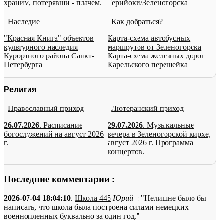
храним, потерявши - плачем.
Терийоки/Зеленогорска
Наследие
Как добраться?
"Красная Книга" объектов
Карта-схема автобусных
культурного наследия
маршрутов от Зеленогорска
Курортного района Санкт-
Карта-схема железных дорог
Петербурга
Карельского перешейка
Религия
Православный приход
Лютеранский приход
26.07.2026
. Расписание
29.07.2026
. Музыкальные
богослужений на август 2026
вечера в Зеленогорской кирхе,
г.
август 2026 г. Программа
концертов.
Последние комментарии :
2026-07-04 18:04:10
.
Школа 445
Юрий
: "Нелишне было бы
написать, что школа была построена силами немецких
военнопленных буквально за один год."