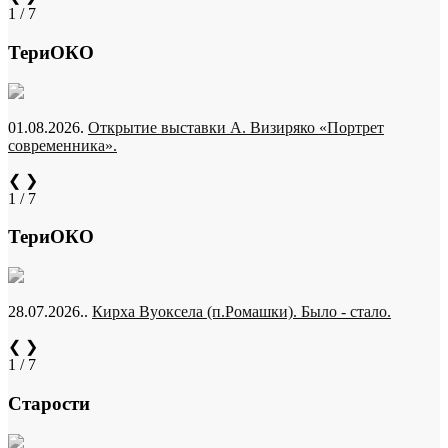
1 / 7
ТериОКО
01.08.2026.
Открытие выставки А. Визиряко «Портрет
современника».
❮
❯
1 / 7
ТериОКО
28.07.2026..
Кирха Вуоксела (п.Ромашки). Было - стало.
❮
❯
1 / 7
Старости