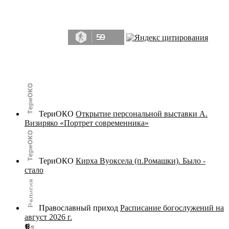
Да, мы память человечества, и поэтому мы в конце концов непременно
победим.» ― Рэй Брэдбери, 451° по Фаренгейту
59
© terijoki.spb.ru | terijoki.org 2000-2026 Использование материалов сайта в коммерческих целях без
письменного разрешения
администрации сайта
не допускается.
ТериОКО
Открытие персональной выставки А.
Визиряко «Портрет современника»
ТериОКО
Кирха Вуоксела (п.Ромашки). Было -
стало
Православный приход
Расписание богослужений на
август 2026 г.