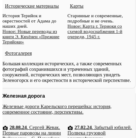
Исторические материалы
Карты
История Терийок и
Старинные и современные,
окрестностей от Адама до
подробные и не очень.
наших дней.
Новое: Карта г. Териоки со
Новое: Новые переводы из
схемой водоснабжения 1-й
книги Э. Кяхёнен «Прежние
очереди, 1945 г.
Терийоки»
Фотогалерея
Большая коллекция исторических, а также современных
фотографий сохранившихся и утраченных зданий,
сооружений, исторических мест, позволяющих увидеть
Зеленогорск и его окрестности в исторической перспективе.
Железная дорога
Железные дороги Карельского перешейка: история,
современное состояние, перспективы.
28.08.24
. Сергей Жевак.
27.02.24
. Забытый юбилей.
Первые паровозы на линии
Полвека грузовой