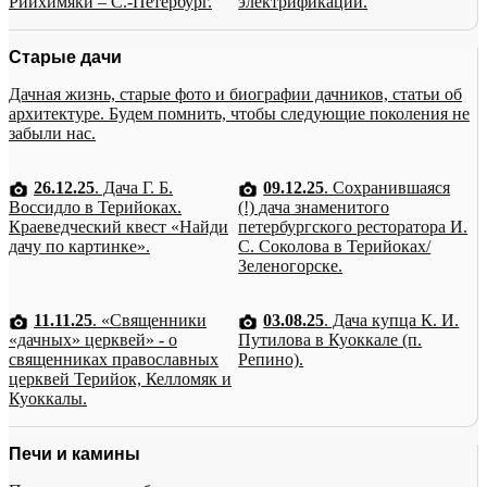
Рийхимяки – С.-Петербург.
электрификации.
Старые дачи
Дачная жизнь, старые фото и биографии дачников, статьи об
архитектуре. Будем помнить, чтобы следующие поколения не
забыли нас.
26.12.25
. Дача Г. Б.
09.12.25
. Сохранившаяся
Воссидло в Терийоках.
(!) дача знаменитого
Краеведческий квест «Найди
петербургского ресторатора И.
дачу по картинке».
С. Соколова в Терийоках/
Зеленогорске.
11.11.25
. «Священники
03.08.25
. Дача купца К. И.
«дачных» церквей» - о
Путилова в Куоккале (п.
священниках православных
Репино).
церквей Терийок, Келломяк и
Куоккалы.
Печи и камины