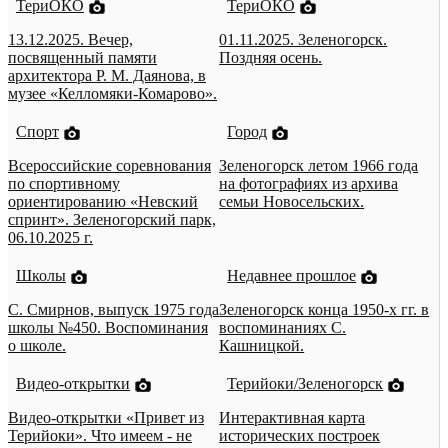
ТериОКО
ТериОКО
13.12.2025. Вечер,
01.11.2025. Зеленогорск.
посвященный памяти
Поздняя осень.
архитектора Р. М. Даянова, в
музее «Келломяки-Комарово».
Спорт
Город
Всероссийские соревнования
Зеленогорск летом 1966 года
по спортивному
на фотографиях из архива
ориентированию «Невский
семьи Новосельских.
спринт». Зеленогорский парк,
06.10.2025 г.
Школы
Недавнее прошлое
С. Смирнов, выпуск 1975 года
Зеленогорск конца 1950-х гг. в
школы №450. Воспоминания
воспоминаниях С.
о школе.
Кашницкой.
Видео-открытки
Терийоки/Зеленогорск
Видео-открытки «Привет из
Интерактивная карта
Терийоки». Что имеем - не
исторических построек