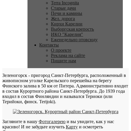
Terra Incognita
Старые дачи
Печи и камины
Жел. дорога
Кирхи Карелии
Выборгская крепость
ИКО "Карелия"
Еженедельно отовсюду
Контакты
О проекте
Реклама на сайте
Пишите нам
Зеленогорск - пригород Санкт-Петербурга, расположенный в
живописном уголке Карельского перешейка на берегу
Финского залива в 50 км от Питера. Административно входит
в состав Курортного района Санкт-Петербурга. До 1939 года
входил в состав Финляндии и назывался Териоки (или
Терийоки, финск. Terijoki).
Загляните в нашу
Фотогалерею
и вы увидите, как у нас
красиво! И не забудьте изучить
Карту
и осмотреть