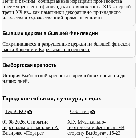
Печи и камины, облицованные изразцами производства
преимущественно финляндских заводов конца XIX - первой
трети XX вв., как памятники декоративно-прикладного
искусства и художественной промышленности.
Бывшие церкви в бывшей Финляндии
Сохранившиеся и разрушенные церкви на бывшей финской
части Карелии и Карельского перешейка.
Выборгская крепость
История Выборгской крепости с древнейших времен и до
наших дней.
Городские события, культура, отдых
ТериОКО
События
01.08.2026. Открытие
XIX Музыкально-
персональной выставки А.
поэтический фестиваль «В
Визиряко «Портрет
сторону Выборга». 15-23