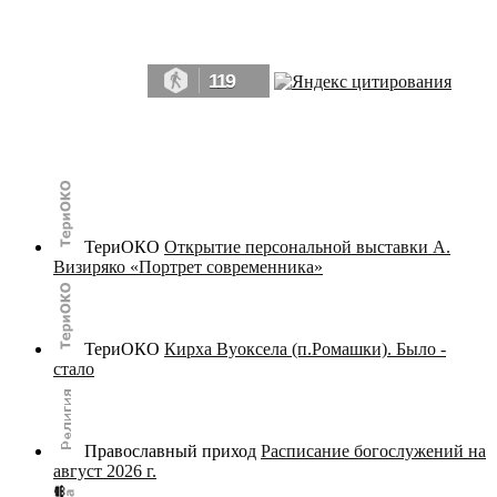
Да, мы память человечества, и поэтому мы в конце концов непременно
победим.» ― Рэй Брэдбери, 451° по Фаренгейту
119
© terijoki.spb.ru | terijoki.org 2000-2026 Использование материалов сайта в коммерческих целях без
письменного разрешения
администрации сайта
не допускается.
ТериОКО
Открытие персональной выставки А.
Визиряко «Портрет современника»
ТериОКО
Кирха Вуоксела (п.Ромашки). Было -
стало
Православный приход
Расписание богослужений на
август 2026 г.