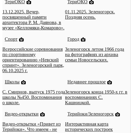
ТериОКО
ТериОКО
13.12.2025. Вечер,
01.11.2025. Зеленогорск.
посвященный памяти
Поздняя осень.
архитектора Р. М. Даянова, в
музее «Келломяки-Комарово».
Спорт
Город
Всероссийские соревнования
Зеленогорск летом 1966 года
по спортивному
на фотографиях из архива
ориентированию «Невский
семьи Новосельских.
спринт». Зеленогорский парк,
06.10.2025 г.
Школы
Недавнее прошлое
С. Смирнов, выпуск 1975 года
Зеленогорск конца 1950-х гг. в
школы №450. Воспоминания
воспоминаниях С.
о школе.
Кашницкой.
Видео-открытки
Терийоки/Зеленогорск
Видео-открытки «Привет из
Интерактивная карта
Терийоки». Что имеем - не
исторических построек