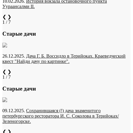
10.02.2026.
История вокзала остановочного пункта
Уураансалми II.
❮
❯
1 / 7
Старые дачи
26.12.2025.
Дача Г. Б. Воссидло в Терийоках. Краеведческий
квест "Найди дачу по картинке".
❮
❯
1 / 7
Старые дачи
09.12.2025.
Сохранившаяся (!) дача знаменитого
петербургского ресторатора И. С. Соколова в Терийоках/
Зеленогорске.
❮
❯