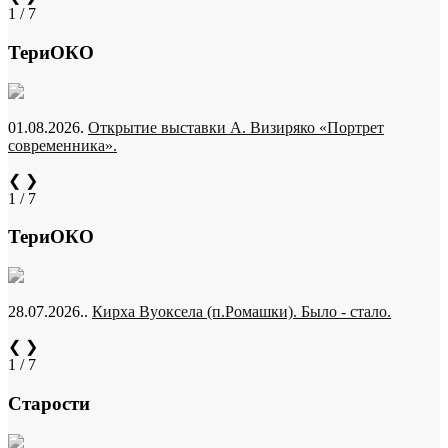
1 / 7
ТериОКО
01.08.2026.
Открытие выставки А. Визиряко «Портрет
современника».
❮
❯
1 / 7
ТериОКО
28.07.2026..
Кирха Вуоксела (п.Ромашки). Было - стало.
❮
❯
1 / 7
Старости