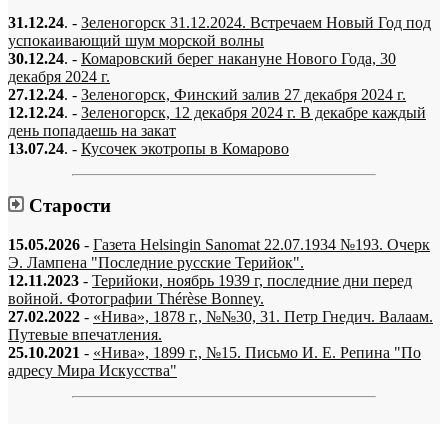
31.12.24
. -
Зеленогорск 31.12.2024. Встречаем Новый Год под
успокаивающий шум морской волны
30.12.24
. -
Комаровский берег накануне Нового Года, 30
декабря 2024 г.
27.12.24
. -
Зеленогорск, Финский залив 27 декабря 2024 г.
12.12.24
. -
Зеленогорск, 12 декабря 2024 г. В декабре каждый
день попадаешь на закат
13.07.24
. -
Кусочек экотропы в Комарово
Старости
15.05.2026
-
Газета Helsingin Sanomat 22.07.1934 №193. Очерк
Э. Лампена "Последние русские Терийок".
12.11.2023
-
Терийоки, ноябрь 1939 г, последние дни перед
войной. Фотографии Thérèse Bonney.
27.02.2022
-
«Нива», 1878 г., №№30, 31. Петр Гнедич. Валаам.
Путевые впечатления.
25.10.2021
-
«Нива», 1899 г., №15. Письмо И. Е. Репина "По
адресу Мира Искусства"
«…когда они спросят нас, что мы делаем, мы ответим: мы вспоминаем.