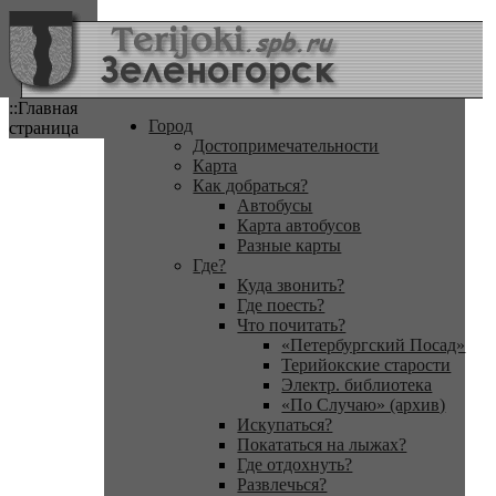
::Главная
Город
страница
Достопримечательности
Карта
Как добраться?
Автобусы
Карта автобусов
Разные карты
Где?
Куда звонить?
Где поесть?
Что почитать?
«Петербургский Посад»
Терийокские старости
Электр. библиотека
«По Случаю» (архив)
Искупаться?
Покататься на лыжах?
Где отдохнуть?
Развлечься?