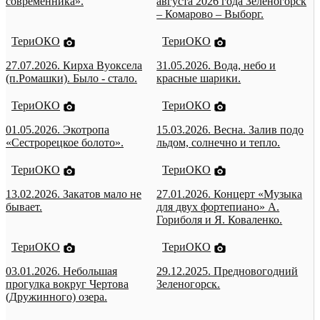
современника».
августа 2026 года Зеленогорск
– Комарово – Выборг.
ТериОКО
ТериОКО
27.07.2026. Кирха Вуоксела
31.05.2026. Вода, небо и
(п.Ромашки). Было - стало.
красные шарики.
ТериОКО
ТериОКО
01.05.2026. Экотропа
15.03.2026. Весна. Залив подо
«Сестрорецкое болото».
льдом, солнечно и тепло.
ТериОКО
ТериОКО
13.02.2026. Закатов мало не
27.01.2026. Концерт «Музыка
бывает.
для двух фортепиано» А.
Гориболя и Я. Коваленко.
ТериОКО
ТериОКО
03.01.2026. Небольшая
29.12.2025. Предновогодний
прогулка вокруг Чертова
Зеленогорск.
(Дружинного) озера.