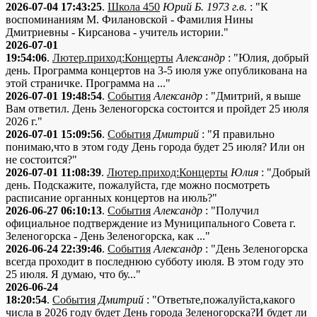
2026-07-04 17:43:25
.
Школа 450
Юрий Б. 1973 г.в.
: "К
воспоминаниям М. Филановской - Фамилия Нины
Дмитриевны - Кирсанова - учитель истории."
2026-07-01
19:54:06
.
Лютер.приход:Концерты
Александр
: "Юлия, добрый
день. Программа концертов на 3-5 июля уже опубликована на
этой страничке. Программа на ..."
2026-07-01 19:48:54
.
События
Александр
: "Дмитрий, я выше
Вам ответил. День Зеленогорска состоится и пройдет 25 июля
2026 г."
2026-07-01 15:09:56
.
События
Дмитрий
: "Я правильно
понимаю,что в этом году День города будет 25 июля? Или он
не состоится?"
2026-07-01 11:08:39
.
Лютер.приход:Концерты
Юлия
: "Добрый
день. Подскажите, пожалуйста, где можно посмотреть
расписание органных концертов на июль?"
2026-06-27 06:10:13
.
События
Александр
: "Получил
официальное подтверждение из Муниципального Совета г.
Зеленогорска - День Зеленогорска, как ..."
2026-06-24 22:39:46
.
События
Александр
: "День Зеленогорска
всегда проходит в последнюю субботу июля. В этом году это
25 июля. Я думаю, что бу..."
2026-06-24
18:20:54
.
События
Дмитрий
: "Ответьте,пожалуйста,какого
числа в 2026 году будет День города Зеленогорска?И будет ли