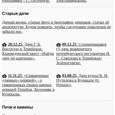
Рийхимяки – С.-Петербург.
электрификации.
Старые дачи
Дачная жизнь, старые фото и биографии дачников, статьи об
архитектуре. Будем помнить, чтобы следующие поколения не
забыли нас.
26.12.25
. Дача Г. Б.
09.12.25
. Сохранившаяся
Воссидло в Терийоках.
(!) дача знаменитого
Краеведческий квест «Найди
петербургского ресторатора И.
дачу по картинке».
С. Соколова в Терийоках/
Зеленогорске.
11.11.25
. «Священники
03.08.25
. Дача купца К. И.
«дачных» церквей» - о
Путилова в Куоккале (п.
священниках православных
Репино).
церквей Терийок, Келломяк и
Куоккалы.
Печи и камины