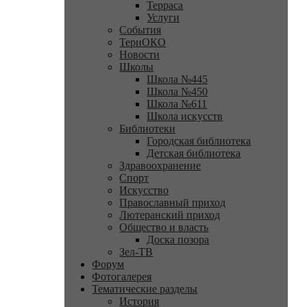
Терраса
Услуги
События
ТериОКО
Новости
Школы
Школа №445
Школа №450
Школа №611
Школа искусств
Библиотеки
Городская библиотека
Детская библиотека
Здравоохранение
Спорт
Искусство
Православный приход
Лютеранский приход
Общество и власть
Доска позора
Зел-ТВ
Форум
Фотогалерея
Тематические разделы
История