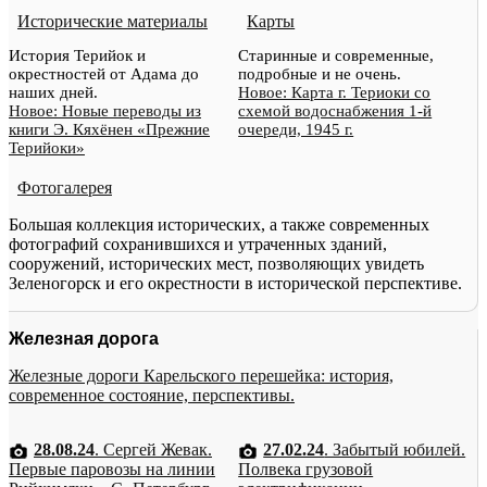
Исторические материалы
Карты
История Терийок и
Старинные и современные,
окрестностей от Адама до
подробные и не очень.
наших дней.
Новое: Карта г. Териоки со
Новое: Новые переводы из
схемой водоснабжения 1-й
книги Э. Кяхёнен «Прежние
очереди, 1945 г.
Терийоки»
Фотогалерея
Большая коллекция исторических, а также современных
фотографий сохранившихся и утраченных зданий,
сооружений, исторических мест, позволяющих увидеть
Зеленогорск и его окрестности в исторической перспективе.
Железная дорога
Железные дороги Карельского перешейка: история,
современное состояние, перспективы.
28.08.24
. Сергей Жевак.
27.02.24
. Забытый юбилей.
Первые паровозы на линии
Полвека грузовой