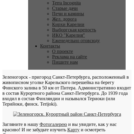
Terra Incognita
Старые дачи
Печи и камины
Жел. дорога
Кирхи Карелии
Выборгская крепость
ИКО "Карелия"
Еженедельно отовсюду
Контакты
О проекте
Реклама на сайте
Пишите нам
Зеленогорск - пригород Санкт-Петербурга, расположенный в
живописном уголке Карельского перешейка на берегу
Финского залива в 50 км от Питера. Административно входит
в состав Курортного района Санкт-Петербурга. До 1939 года
входил в состав Финляндии и назывался Териоки (или
Терийоки, финск. Terijoki).
Загляните в нашу
Фотогалерею
и вы увидите, как у нас
красиво! И не забудьте изучить
Карту
и осмотреть