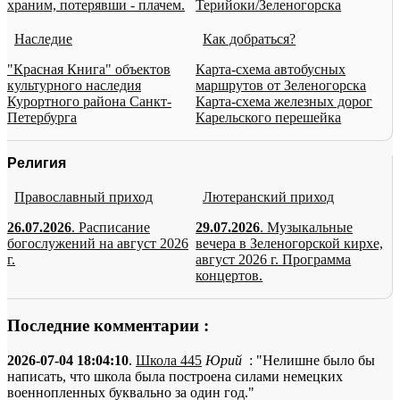
храним, потерявши - плачем.
Терийоки/Зеленогорска
Наследие
Как добраться?
"Красная Книга" объектов
Карта-схема автобусных
культурного наследия
маршрутов от Зеленогорска
Курортного района Санкт-
Карта-схема железных дорог
Петербурга
Карельского перешейка
Религия
Православный приход
Лютеранский приход
26.07.2026
. Расписание
29.07.2026
. Музыкальные
богослужений на август 2026
вечера в Зеленогорской кирхе,
г.
август 2026 г. Программа
концертов.
Последние комментарии :
2026-07-04 18:04:10
.
Школа 445
Юрий
: "Нелишне было бы
написать, что школа была построена силами немецких
военнопленных буквально за один год."