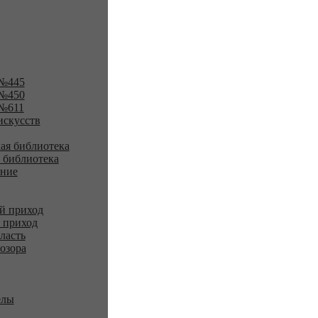
№445
№450
№611
искусств
ая библиотека
 библиотека
ение
й приход
 приход
ласть
озора
елы