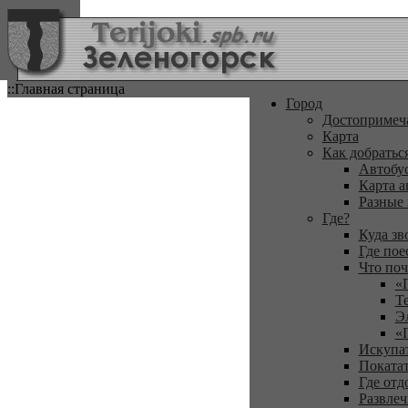
::Главная страница
Город
Достопримеч
Карта
Как добратьс
Автобу
Карта а
Разные
Где?
Куда зв
Где пое
Что поч
«
Т
Э
«
Искупа
Покатат
Где отд
Развлеч