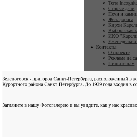
Terra Incognit
Старые дачи
Печи и ками
Жел. дорога
Кирхи Карел
Выборгская к
ИКО "Карели
Еженедельно
Контакты
О проекте
Реклама на с
Пишите нам
Зеленогорск - пригород Санкт-Петербурга, расположенный в ж
Курортного района Санкт-Петербурга. До 1939 года входил в со
Загляните в нашу
Фотогалерею
и вы увидите, как у нас красиво