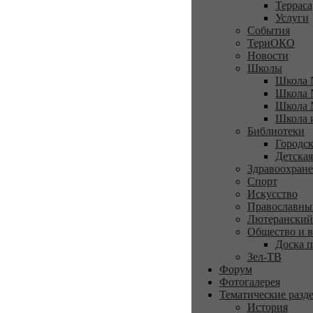
Терраса
Услуги
События
ТериОКО
Новости
Школы
Школа 
Школа 
Школа 
Школа 
Библиотеки
Городск
Детская
Здравоохран
Спорт
Искусство
Православны
Лютеранский
Общество и в
Доска п
Зел-ТВ
Форум
Фотогалерея
Тематические разд
История