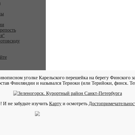
a
ны
ии
репость
я"
 отовсюду
айте
ивописном уголке Карельского перешейка на берегу Финского за
став Финляндии и назывался Териоки (или Терийоки, финск. Teri
! И не забудьте изучить
Карту
и осмотреть
Достопримечательнос