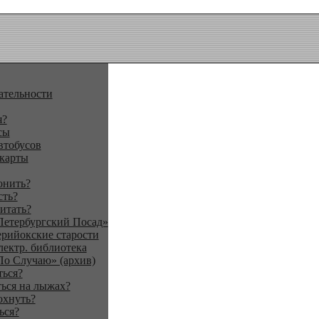
ательности
я?
сы
втобусов
 карты
онить?
сть?
итать?
Петербургский Посад»
ерийокские старости
лектр. библиотека
По Случаю» (архив)
ться?
ься на лыжах?
охнуть?
ься?