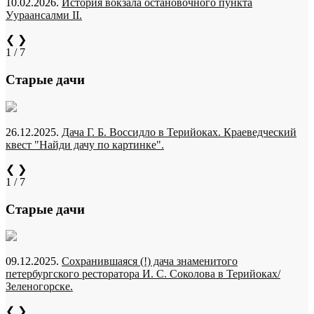
10.02.2026.
История вокзала остановочного пункта
Уураансалми II.
❮
❯
1 / 7
Старые дачи
26.12.2025.
Дача Г. Б. Воссидло в Терийоках. Краеведческий
квест "Найди дачу по картинке".
❮
❯
1 / 7
Старые дачи
09.12.2025.
Сохранившаяся (!) дача знаменитого
петербургского ресторатора И. С. Соколова в Терийоках/
Зеленогорске.
❮
❯