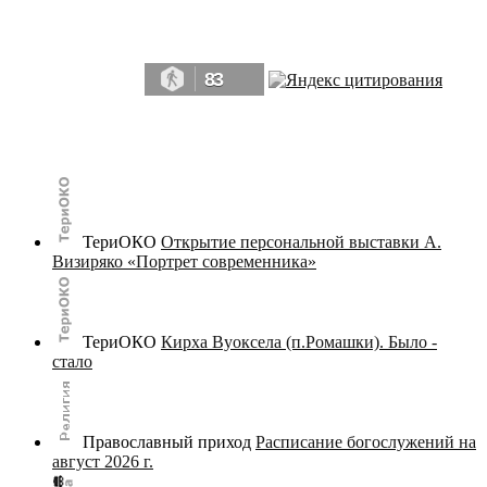
Да, мы память человечества, и поэтому мы в конце концов непременно
победим.» ― Рэй Брэдбери, 451° по Фаренгейту
83
© terijoki.spb.ru | terijoki.org 2000-2026 Использование материалов сайта в коммерческих целях без
письменного разрешения
администрации сайта
не допускается.
ТериОКО
Открытие персональной выставки А.
Визиряко «Портрет современника»
ТериОКО
Кирха Вуоксела (п.Ромашки). Было -
стало
Православный приход
Расписание богослужений на
август 2026 г.