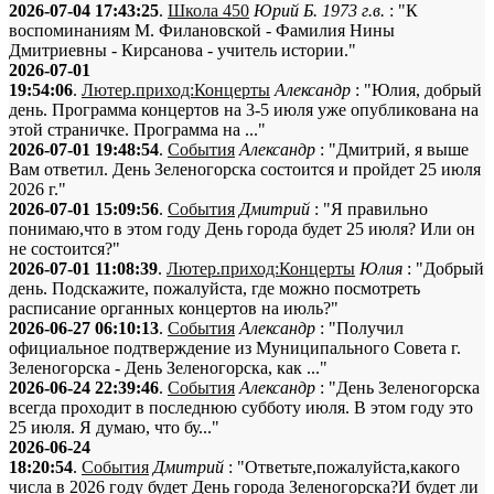
2026-07-04 17:43:25
.
Школа 450
Юрий Б. 1973 г.в.
: "К
воспоминаниям М. Филановской - Фамилия Нины
Дмитриевны - Кирсанова - учитель истории."
2026-07-01
19:54:06
.
Лютер.приход:Концерты
Александр
: "Юлия, добрый
день. Программа концертов на 3-5 июля уже опубликована на
этой страничке. Программа на ..."
2026-07-01 19:48:54
.
События
Александр
: "Дмитрий, я выше
Вам ответил. День Зеленогорска состоится и пройдет 25 июля
2026 г."
2026-07-01 15:09:56
.
События
Дмитрий
: "Я правильно
понимаю,что в этом году День города будет 25 июля? Или он
не состоится?"
2026-07-01 11:08:39
.
Лютер.приход:Концерты
Юлия
: "Добрый
день. Подскажите, пожалуйста, где можно посмотреть
расписание органных концертов на июль?"
2026-06-27 06:10:13
.
События
Александр
: "Получил
официальное подтверждение из Муниципального Совета г.
Зеленогорска - День Зеленогорска, как ..."
2026-06-24 22:39:46
.
События
Александр
: "День Зеленогорска
всегда проходит в последнюю субботу июля. В этом году это
25 июля. Я думаю, что бу..."
2026-06-24
18:20:54
.
События
Дмитрий
: "Ответьте,пожалуйста,какого
числа в 2026 году будет День города Зеленогорска?И будет ли