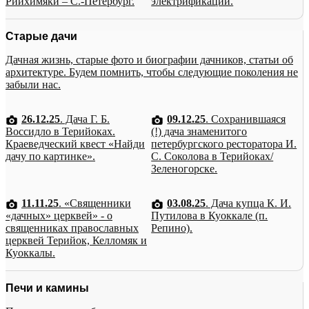
Рийхимяки – С.-Петербург.
электрификации.
Старые дачи
Дачная жизнь, старые фото и биографии дачников, статьи об
архитектуре. Будем помнить, чтобы следующие поколения не
забыли нас.
26.12.25
. Дача Г. Б.
09.12.25
. Сохранившаяся
Воссидло в Терийоках.
(!) дача знаменитого
Краеведческий квест «Найди
петербургского ресторатора И.
дачу по картинке».
С. Соколова в Терийоках/
Зеленогорске.
11.11.25
. «Священники
03.08.25
. Дача купца К. И.
«дачных» церквей» - о
Путилова в Куоккале (п.
священниках православных
Репино).
церквей Терийок, Келломяк и
Куоккалы.
Печи и камины