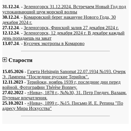
31.12.24
. -
Зеленогорск 31.12.2024. Встречаем Новый Год под
успокаивающий шум морской волны
30.12.24
. -
Комаровский берег накануне Нового Года, 30
декабря 2024 г.
27.12.24
. -
Зеленогорск, Финский залив 27 декабря 2024 г.
12.12.24
. -
Зеленогорск, 12 декабря 2024 г. В декабре каждый
день попадаешь на закат
13.07.24
. -
Кусочек экотропы в Комарово
Старости
15.05.2026
-
Газета Helsingin Sanomat 22.07.1934 №193. Очерк
Э. Лампена "Последние русские Терийок".
12.11.2023
-
Терийоки, ноябрь 1939 г, последние дни перед
войной. Фотографии Thérèse Bonney.
27.02.2022
-
«Нива», 1878 г., №№30, 31. Петр Гнедич. Валаам.
Путевые впечатления.
25.10.2021
-
«Нива», 1899 г., №15. Письмо И. Е. Репина "По
адресу Мира Искусства"
«…когда они спросят нас, что мы делаем, мы ответим: мы вспоминаем.