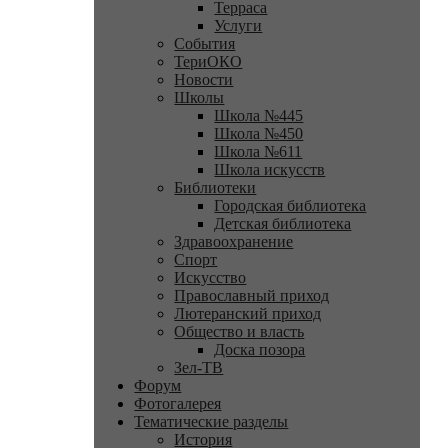
Терраса
Услуги
События
ТериОКО
Новости
Школы
Школа №445
Школа №450
Школа №611
Школа искусств
Библиотеки
Городская библиотека
Детская библиотека
Здравоохранение
Спорт
Искусство
Православный приход
Лютеранский приход
Общество и власть
Доска позора
Зел-ТВ
Форум
Фотогалерея
Тематические разделы
История