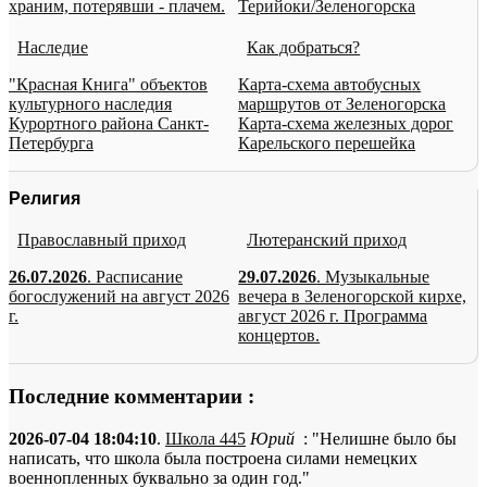
храним, потерявши - плачем.
Терийоки/Зеленогорска
Наследие
Как добраться?
"Красная Книга" объектов
Карта-схема автобусных
культурного наследия
маршрутов от Зеленогорска
Курортного района Санкт-
Карта-схема железных дорог
Петербурга
Карельского перешейка
Религия
Православный приход
Лютеранский приход
26.07.2026
. Расписание
29.07.2026
. Музыкальные
богослужений на август 2026
вечера в Зеленогорской кирхе,
г.
август 2026 г. Программа
концертов.
Последние комментарии :
2026-07-04 18:04:10
.
Школа 445
Юрий
: "Нелишне было бы
написать, что школа была построена силами немецких
военнопленных буквально за один год."