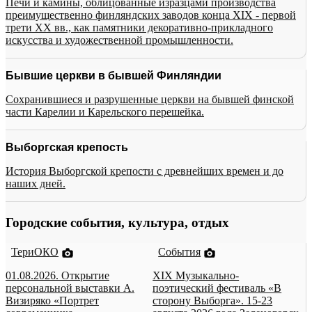
Печи и камины, облицованные изразцами производства
преимущественно финляндских заводов конца XIX - первой
трети XX вв., как памятники декоративно-прикладного
искусства и художественной промышленности.
Бывшие церкви в бывшей Финляндии
Сохранившиеся и разрушенные церкви на бывшей финской
части Карелии и Карельского перешейка.
Выборгская крепость
История Выборгской крепости с древнейших времен и до
наших дней.
Городские события, культура, отдых
ТериОКО
События
01.08.2026. Открытие
XIX Музыкально-
персональной выставки А.
поэтический фестиваль «В
Визиряко «Портрет
сторону Выборга». 15-23