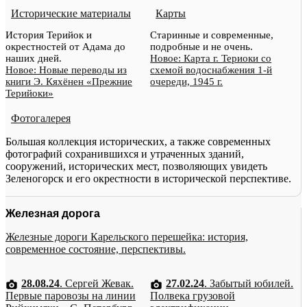
Исторические материалы
Карты
История Терийок и
Старинные и современные,
окрестностей от Адама до
подробные и не очень.
наших дней.
Новое: Карта г. Териоки со
Новое: Новые переводы из
схемой водоснабжения 1-й
книги Э. Кяхёнен «Прежние
очереди, 1945 г.
Терийоки»
Фотогалерея
Большая коллекция исторических, а также современных
фотографий сохранившихся и утраченных зданий,
сооружений, исторических мест, позволяющих увидеть
Зеленогорск и его окрестности в исторической перспективе.
Железная дорога
Железные дороги Карельского перешейка: история,
современное состояние, перспективы.
28.08.24
. Сергей Жевак.
27.02.24
. Забытый юбилей.
Первые паровозы на линии
Полвека грузовой