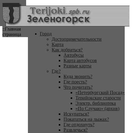
::Главная
Город
страница
Достопримечательности
Карта
Как добраться?
Автобусы
Карта автобусов
Разные карты
Где?
Куда звонить?
Где поесть?
Что почитать?
«Петербургский Посад»
Терийокские старости
Электр. библиотека
«По Случаю» (архив)
Искупаться?
Покататься на лыжах?
Где отдохнуть?
Развлечься?