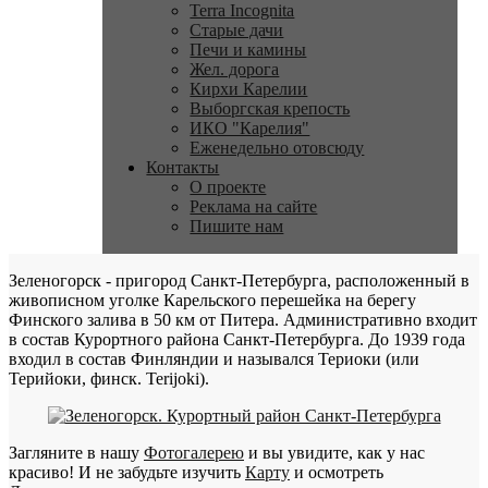
Terra Incognita
Старые дачи
Печи и камины
Жел. дорога
Кирхи Карелии
Выборгская крепость
ИКО "Карелия"
Еженедельно отовсюду
Контакты
О проекте
Реклама на сайте
Пишите нам
Зеленогорск - пригород Санкт-Петербурга, расположенный в
живописном уголке Карельского перешейка на берегу
Финского залива в 50 км от Питера. Административно входит
в состав Курортного района Санкт-Петербурга. До 1939 года
входил в состав Финляндии и назывался Териоки (или
Терийоки, финск. Terijoki).
Загляните в нашу
Фотогалерею
и вы увидите, как у нас
красиво! И не забудьте изучить
Карту
и осмотреть