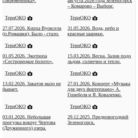
современника».
августа 2026 года Зеленогорск
– Комарово – Выборг.
ТериОКО
ТериОКО
27.07.2026. Кирха Вуоксела
31.05.2026. Вода, небо и
(п.Ромашки). Было - стало.
красные шарики.
ТериОКО
ТериОКО
01.05.2026. Экотропа
15.03.2026. Весна. Залив подо
«Сестрорецкое болото».
льдом, солнечно и тепло.
ТериОКО
ТериОКО
13.02.2026. Закатов мало не
27.01.2026. Концерт «Музыка
бывает.
для двух фортепиано» А.
Гориболя и Я. Коваленко.
ТериОКО
ТериОКО
03.01.2026. Небольшая
29.12.2025. Предновогодний
прогулка вокруг Чертова
Зеленогорск.
(Дружинного) озера.