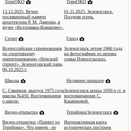
ТериОКО
ТериОКО
13.12.2025. Вечер,
01.11.2025. Зеленогорск.
посвященный памяти
Поздняя осень.
архитектора Р. М. Даянова, в
музее «Келломяки-Комарово».
Спорт
Город
Всероссийские соревнования
Зеленогорск летом 1966 года
по спортивному
на фотографиях из архива
ориентированию «Невский
семьи Новосельских.
спринт». Зеленогорский парк,
06.10.2025 г.
Школы
Недавнее прошлое
С. Смирнов, выпуск 1975 года
Зеленогорск конца 1950-х гг. в
школы №450. Воспоминания
воспоминаниях С.
о школе.
Кашницкой.
Видео-открытки
Терийоки/Зеленогорск
Видео-открытки «Привет из
Интерактивная карта
Терийоки». Что имеем - не
исторических построек