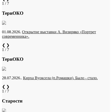
1 / 7
ТериОКО
01.08.2026.
Открытие выставки А. Визиряко «Портрет
современника».
❮
❯
1 / 7
ТериОКО
28.07.2026..
Кирха Вуоксела (п.Ромашки). Было - стало.
❮
❯
1 / 7
Старости