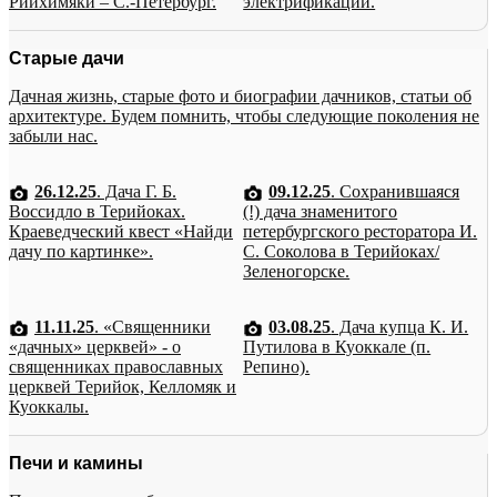
Рийхимяки – С.-Петербург.
электрификации.
Старые дачи
Дачная жизнь, старые фото и биографии дачников, статьи об
архитектуре. Будем помнить, чтобы следующие поколения не
забыли нас.
26.12.25
. Дача Г. Б.
09.12.25
. Сохранившаяся
Воссидло в Терийоках.
(!) дача знаменитого
Краеведческий квест «Найди
петербургского ресторатора И.
дачу по картинке».
С. Соколова в Терийоках/
Зеленогорске.
11.11.25
. «Священники
03.08.25
. Дача купца К. И.
«дачных» церквей» - о
Путилова в Куоккале (п.
священниках православных
Репино).
церквей Терийок, Келломяк и
Куоккалы.
Печи и камины