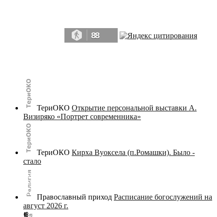
Да, мы память человечества, и поэтому мы в конце концов непременно
победим.» ― Рэй Брэдбери, 451° по Фаренгейту
88
© terijoki.spb.ru | terijoki.org 2000-2026 Использование материалов сайта в коммерческих целях без
письменного разрешения
администрации сайта
не допускается.
ТериОКО
Открытие персональной выставки А.
Визиряко «Портрет современника»
ТериОКО
Кирха Вуоксела (п.Ромашки). Было -
стало
Православный приход
Расписание богослужений на
август 2026 г.