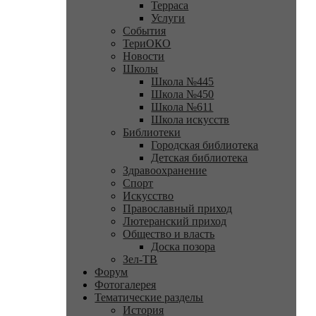
Терраса
Услуги
События
ТериОКО
Новости
Школы
Школа №445
Школа №450
Школа №611
Школа искусств
Библиотеки
Городская библиотека
Детская библиотека
Здравоохранение
Спорт
Искусство
Православный приход
Лютеранский приход
Общество и власть
Доска позора
Зел-ТВ
Форум
Фотогалерея
Тематические разделы
История