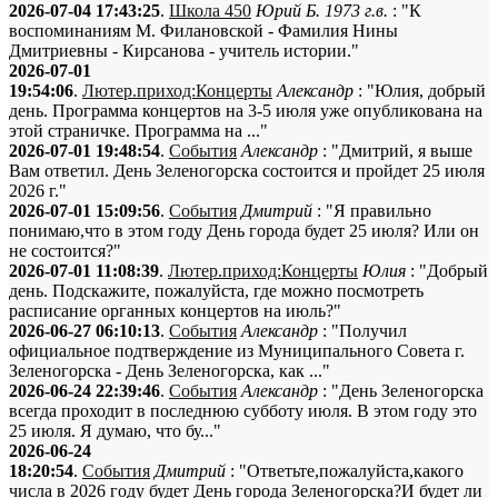
2026-07-04 17:43:25
.
Школа 450
Юрий Б. 1973 г.в.
: "К
воспоминаниям М. Филановской - Фамилия Нины
Дмитриевны - Кирсанова - учитель истории."
2026-07-01
19:54:06
.
Лютер.приход:Концерты
Александр
: "Юлия, добрый
день. Программа концертов на 3-5 июля уже опубликована на
этой страничке. Программа на ..."
2026-07-01 19:48:54
.
События
Александр
: "Дмитрий, я выше
Вам ответил. День Зеленогорска состоится и пройдет 25 июля
2026 г."
2026-07-01 15:09:56
.
События
Дмитрий
: "Я правильно
понимаю,что в этом году День города будет 25 июля? Или он
не состоится?"
2026-07-01 11:08:39
.
Лютер.приход:Концерты
Юлия
: "Добрый
день. Подскажите, пожалуйста, где можно посмотреть
расписание органных концертов на июль?"
2026-06-27 06:10:13
.
События
Александр
: "Получил
официальное подтверждение из Муниципального Совета г.
Зеленогорска - День Зеленогорска, как ..."
2026-06-24 22:39:46
.
События
Александр
: "День Зеленогорска
всегда проходит в последнюю субботу июля. В этом году это
25 июля. Я думаю, что бу..."
2026-06-24
18:20:54
.
События
Дмитрий
: "Ответьте,пожалуйста,какого
числа в 2026 году будет День города Зеленогорска?И будет ли