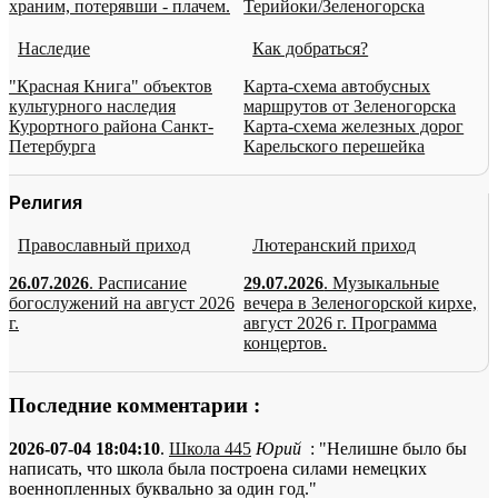
храним, потерявши - плачем.
Терийоки/Зеленогорска
Наследие
Как добраться?
"Красная Книга" объектов
Карта-схема автобусных
культурного наследия
маршрутов от Зеленогорска
Курортного района Санкт-
Карта-схема железных дорог
Петербурга
Карельского перешейка
Религия
Православный приход
Лютеранский приход
26.07.2026
. Расписание
29.07.2026
. Музыкальные
богослужений на август 2026
вечера в Зеленогорской кирхе,
г.
август 2026 г. Программа
концертов.
Последние комментарии :
2026-07-04 18:04:10
.
Школа 445
Юрий
: "Нелишне было бы
написать, что школа была построена силами немецких
военнопленных буквально за один год."