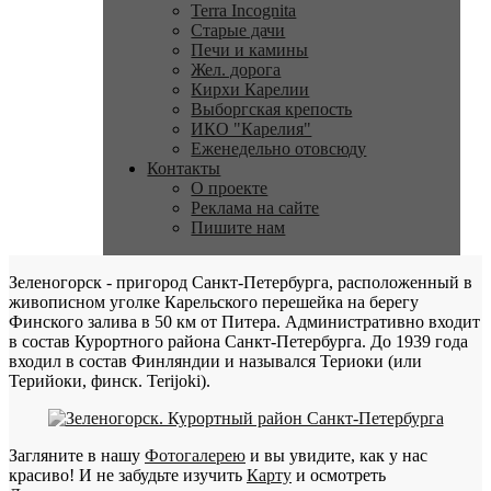
Terra Incognita
Старые дачи
Печи и камины
Жел. дорога
Кирхи Карелии
Выборгская крепость
ИКО "Карелия"
Еженедельно отовсюду
Контакты
О проекте
Реклама на сайте
Пишите нам
Зеленогорск - пригород Санкт-Петербурга, расположенный в
живописном уголке Карельского перешейка на берегу
Финского залива в 50 км от Питера. Административно входит
в состав Курортного района Санкт-Петербурга. До 1939 года
входил в состав Финляндии и назывался Териоки (или
Терийоки, финск. Terijoki).
Загляните в нашу
Фотогалерею
и вы увидите, как у нас
красиво! И не забудьте изучить
Карту
и осмотреть