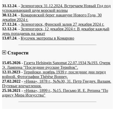
31.12.24
. -
Зеленогорск 31.12.2024. Встречаем Новый Год под
успокаивающий шум морской волны
30.12.24
. -
Комаровский берег накануне Нового Года, 30
декабря 2024 г.
27.12.24
. -
Зеленогорск, Финский залив 27 декабря 2024 г.
12.12.24
. -
Зеленогорск, 12 декабря 2024 г. В декабре каждый
день попадаешь на закат
13.07.24
. -
Кусочек экотропы в Комарово
Старости
15.05.2026
-
Газета Helsingin Sanomat 22.07.1934 №193. Очерк
Э. Лампена "Последние русские Терийок".
12.11.2023
-
Терийоки, ноябрь 1939 г, последние дни перед
войной. Фотографии Thérèse Bonney.
27.02.2022
-
«Нива», 1878 г., №№30, 31. Петр Гнедич. Валаам.
Путевые впечатления.
25.10.2021
-
«Нива», 1899 г., №15. Письмо И. Е. Репина "По
адресу Мира Искусства"
«…когда они спросят нас, что мы делаем, мы ответим: мы вспоминаем.