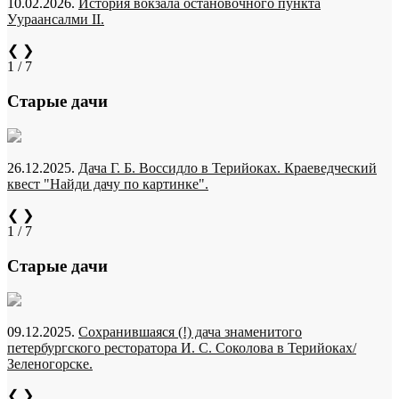
10.02.2026.
История вокзала остановочного пункта
Уураансалми II.
❮
❯
1 / 7
Старые дачи
26.12.2025.
Дача Г. Б. Воссидло в Терийоках. Краеведческий
квест "Найди дачу по картинке".
❮
❯
1 / 7
Старые дачи
09.12.2025.
Сохранившаяся (!) дача знаменитого
петербургского ресторатора И. С. Соколова в Терийоках/
Зеленогорске.
❮
❯