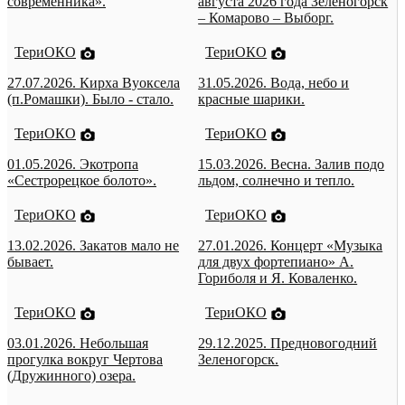
современника».
августа 2026 года Зеленогорск
– Комарово – Выборг.
ТериОКО
ТериОКО
27.07.2026. Кирха Вуоксела
31.05.2026. Вода, небо и
(п.Ромашки). Было - стало.
красные шарики.
ТериОКО
ТериОКО
01.05.2026. Экотропа
15.03.2026. Весна. Залив подо
«Сестрорецкое болото».
льдом, солнечно и тепло.
ТериОКО
ТериОКО
13.02.2026. Закатов мало не
27.01.2026. Концерт «Музыка
бывает.
для двух фортепиано» А.
Гориболя и Я. Коваленко.
ТериОКО
ТериОКО
03.01.2026. Небольшая
29.12.2025. Предновогодний
прогулка вокруг Чертова
Зеленогорск.
(Дружинного) озера.