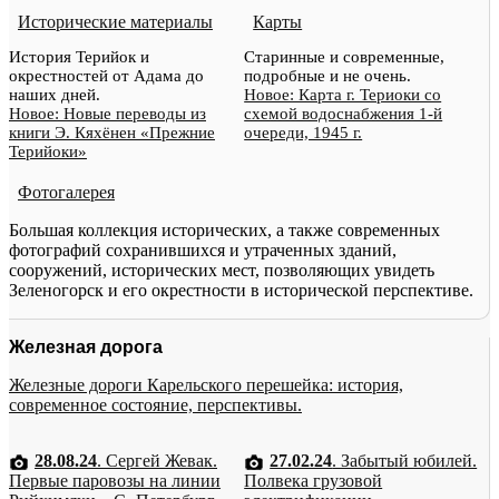
Исторические материалы
Карты
История Терийок и
Старинные и современные,
окрестностей от Адама до
подробные и не очень.
наших дней.
Новое: Карта г. Териоки со
Новое: Новые переводы из
схемой водоснабжения 1-й
книги Э. Кяхёнен «Прежние
очереди, 1945 г.
Терийоки»
Фотогалерея
Большая коллекция исторических, а также современных
фотографий сохранившихся и утраченных зданий,
сооружений, исторических мест, позволяющих увидеть
Зеленогорск и его окрестности в исторической перспективе.
Железная дорога
Железные дороги Карельского перешейка: история,
современное состояние, перспективы.
28.08.24
. Сергей Жевак.
27.02.24
. Забытый юбилей.
Первые паровозы на линии
Полвека грузовой