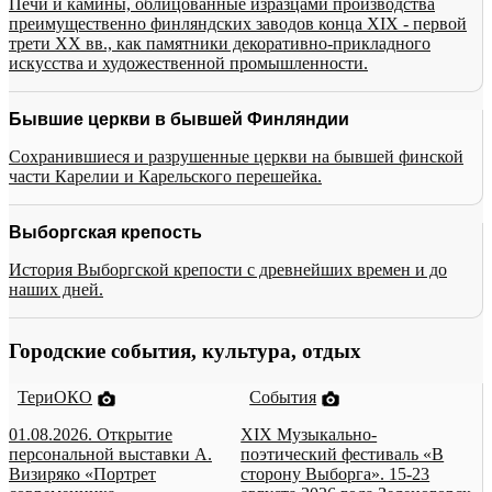
Печи и камины, облицованные изразцами производства
преимущественно финляндских заводов конца XIX - первой
трети XX вв., как памятники декоративно-прикладного
искусства и художественной промышленности.
Бывшие церкви в бывшей Финляндии
Сохранившиеся и разрушенные церкви на бывшей финской
части Карелии и Карельского перешейка.
Выборгская крепость
История Выборгской крепости с древнейших времен и до
наших дней.
Городские события, культура, отдых
ТериОКО
События
01.08.2026. Открытие
XIX Музыкально-
персональной выставки А.
поэтический фестиваль «В
Визиряко «Портрет
сторону Выборга». 15-23