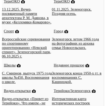
ТериОКО
ТериОКО
13.12.2025. Вечер,
01.11.2025. Зеленогорск.
посвященный памяти
Поздняя осень.
архитектора Р. М. Даянова, в
музее «Келломяки-Комарово».
Спорт
Город
Всероссийские соревнования
Зеленогорск летом 1966 года
по спортивному
на фотографиях из архива
ориентированию «Невский
семьи Новосельских.
спринт». Зеленогорский парк,
06.10.2025 г.
Школы
Недавнее прошлое
С. Смирнов, выпуск 1975 года
Зеленогорск конца 1950-х гг. в
школы №450. Воспоминания
воспоминаниях С.
о школе.
Кашницкой.
Видео-открытки
Терийоки/Зеленогорск
Видео-открытки «Привет из
Интерактивная карта
Терийоки». Что имеем - не
исторических построек