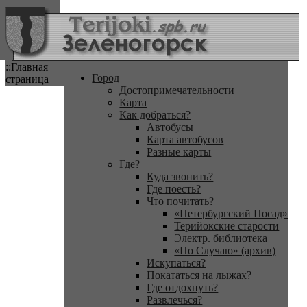
::Главная
Город
страница
Достопримечательности
Карта
Как добраться?
Автобусы
Карта автобусов
Разные карты
Где?
Куда звонить?
Где поесть?
Что почитать?
«Петербургский Посад»
Терийокские старости
Электр. библиотека
«По Случаю» (архив)
Искупаться?
Покататься на лыжах?
Где отдохнуть?
Развлечься?