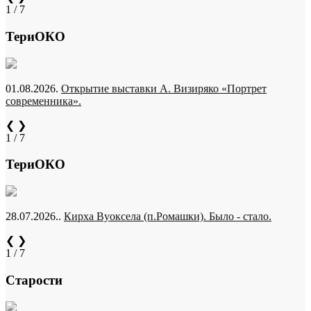
1 / 7
ТериОКО
01.08.2026.
Открытие выставки А. Визиряко «Портрет
современника».
❮
❯
1 / 7
ТериОКО
28.07.2026..
Кирха Вуоксела (п.Ромашки). Было - стало.
❮
❯
1 / 7
Старости