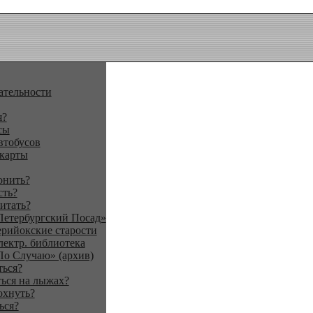
ательности
я?
сы
втобусов
 карты
онить?
сть?
итать?
Петербургский Посад»
ерийокские старости
лектр. библиотека
По Случаю» (архив)
ться?
ься на лыжах?
охнуть?
ься?