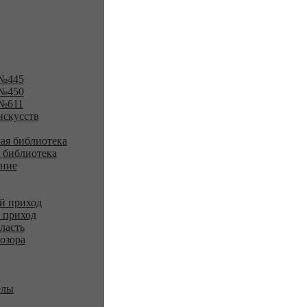
№445
№450
№611
искусств
ая библиотека
 библиотека
ение
й приход
 приход
ласть
озора
елы