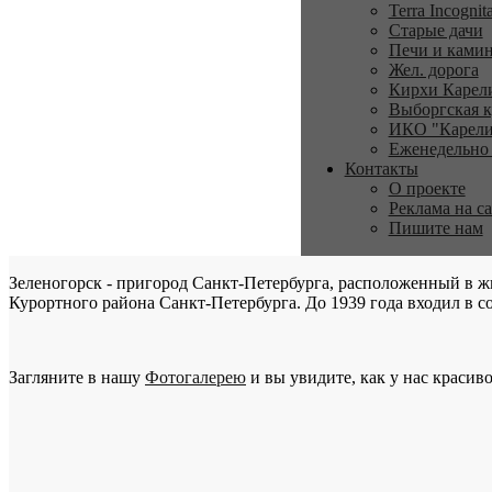
Terra Incognit
Старые дачи
Печи и ками
Жел. дорога
Кирхи Карел
Выборгская к
ИКО "Карели
Еженедельно
Контакты
О проекте
Реклама на с
Пишите нам
Зеленогорск - пригород Санкт-Петербурга, расположенный в ж
Курортного района Санкт-Петербурга. До 1939 года входил в со
Загляните в нашу
Фотогалерею
и вы увидите, как у нас красиво