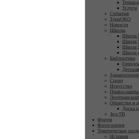
Терраса
Услуги
События
ТериОКО
Новости
Школы
Школа 
Школа 
Школа 
Школа 
Библиотеки
Городск
Детская
Здравоохран
Спорт
Искусство
Православны
Лютеранский
Общество и в
Доска п
Зел-ТВ
Форум
Фотогалерея
Тематические разд
История