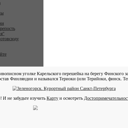
a
ны
ии
репость
я"
 отовсюду
айте
ивописном уголке Карельского перешейка на берегу Финского за
став Финляндии и назывался Териоки (или Терийоки, финск. Teri
! И не забудьте изучить
Карту
и осмотреть
Достопримечательнос