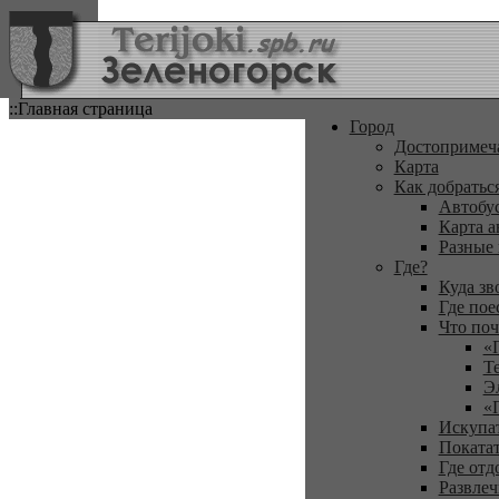
::Главная страница
Город
Достопримеч
Карта
Как добратьс
Автобу
Карта а
Разные
Где?
Куда зв
Где пое
Что поч
«
Т
Э
«
Искупа
Покатат
Где отд
Развлеч