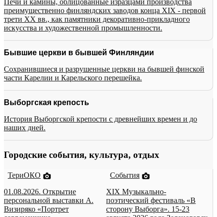
Печи и камины, облицованные изразцами производства
преимущественно финляндских заводов конца XIX - первой
трети XX вв., как памятники декоративно-прикладного
искусства и художественной промышленности.
Бывшие церкви в бывшей Финляндии
Сохранившиеся и разрушенные церкви на бывшей финской
части Карелии и Карельского перешейка.
Выборгская крепость
История Выборгской крепости с древнейших времен и до
наших дней.
Городские события, культура, отдых
ТериОКО
События
01.08.2026. Открытие
XIX Музыкально-
персональной выставки А.
поэтический фестиваль «В
Визиряко «Портрет
сторону Выборга». 15-23