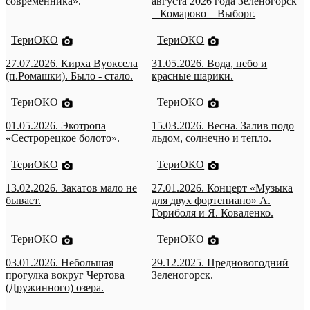
современника».
августа 2026 года Зеленогорск
– Комарово – Выборг.
ТериОКО
ТериОКО
27.07.2026. Кирха Вуоксела
31.05.2026. Вода, небо и
(п.Ромашки). Было - стало.
красные шарики.
ТериОКО
ТериОКО
01.05.2026. Экотропа
15.03.2026. Весна. Залив подо
«Сестрорецкое болото».
льдом, солнечно и тепло.
ТериОКО
ТериОКО
13.02.2026. Закатов мало не
27.01.2026. Концерт «Музыка
бывает.
для двух фортепиано» А.
Гориболя и Я. Коваленко.
ТериОКО
ТериОКО
03.01.2026. Небольшая
29.12.2025. Предновогодний
прогулка вокруг Чертова
Зеленогорск.
(Дружинного) озера.