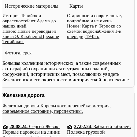
Исторические материалы
Карты
История Терийок и
Старинные и современные,
окрестностей от Адама до
подробные и не очень.
наших дней.
Новое: Карта г. Териоки со
Новое: Новые переводы из
схемой водоснабжения 1-й
книги Э. Кяхёнен «Прежние
очереди, 1945 г.
Терийоки»
Фотогалерея
Большая коллекция исторических, а также современных
фотографий сохранившихся и утраченных зданий,
сооружений, исторических мест, позволяющих увидеть
Зеленогорск и его окрестности в исторической перспективе.
Железная дорога
Железные дороги Карельского перешейка: история,
современное состояние, перспективы.
28.08.24
. Сергей Жевак.
27.02.24
. Забытый юбилей.
Первые паровозы на линии
Полвека грузовой