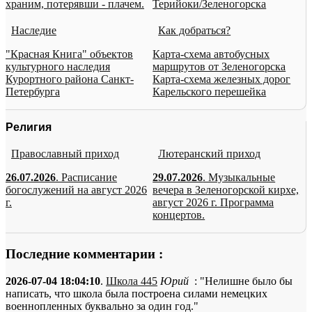
храним, потерявши - плачем.
Терийоки/Зеленогорска
Наследие
Как добраться?
"Красная Книга" объектов
Карта-схема автобусных
культурного наследия
маршрутов от Зеленогорска
Курортного района Санкт-
Карта-схема железных дорог
Петербурга
Карельского перешейка
Религия
Православный приход
Лютеранский приход
26.07.2026
. Расписание
29.07.2026
. Музыкальные
богослужений на август 2026
вечера в Зеленогорской кирхе,
г.
август 2026 г. Программа
концертов.
Последние комментарии :
2026-07-04 18:04:10
.
Школа 445
Юрий
: "Нелишне было бы
написать, что школа была построена силами немецких
военнопленных буквально за один год."