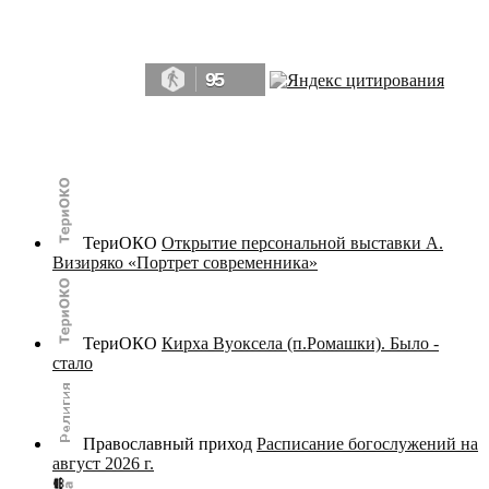
Да, мы память человечества, и поэтому мы в конце концов непременно
победим.» ― Рэй Брэдбери, 451° по Фаренгейту
95
© terijoki.spb.ru | terijoki.org 2000-2026 Использование материалов сайта в коммерческих целях без
письменного разрешения
администрации сайта
не допускается.
ТериОКО
Открытие персональной выставки А.
Визиряко «Портрет современника»
ТериОКО
Кирха Вуоксела (п.Ромашки). Было -
стало
Православный приход
Расписание богослужений на
август 2026 г.