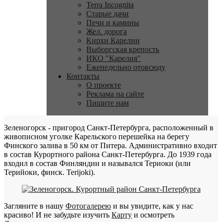
Terra Incognita
Старые дачи
Печи и камины
Жел. дорога
Кирхи Карелии
Выборгская крепость
ИКО "Карелия"
Еженедельно отовсюду
Контакты
О проекте
Реклама на сайте
Пишите нам
Зеленогорск - пригород Санкт-Петербурга, расположенный в
живописном уголке Карельского перешейка на берегу
Финского залива в 50 км от Питера. Административно входит
в состав Курортного района Санкт-Петербурга. До 1939 года
входил в состав Финляндии и назывался Териоки (или
Терийоки, финск. Terijoki).
Загляните в нашу
Фотогалерею
и вы увидите, как у нас
красиво! И не забудьте изучить
Карту
и осмотреть