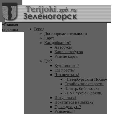
::Главная
Город
страница
Достопримечательности
Карта
Как добраться?
Автобусы
Карта автобусов
Разные карты
Где?
Куда звонить?
Где поесть?
Что почитать?
«Петербургский Посад»
Терийокские старости
Электр. библиотека
«По Случаю» (архив)
Искупаться?
Покататься на лыжах?
Где отдохнуть?
Развлечься?