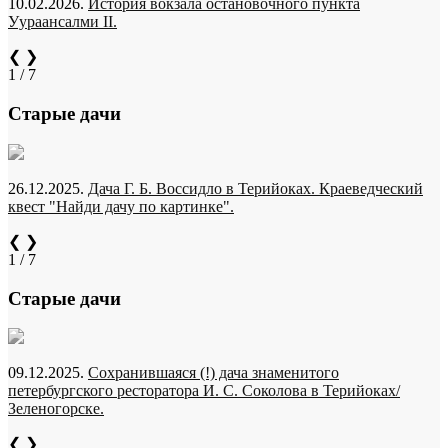
10.02.2026.
История вокзала остановочного пункта
Уураансалми II.
❮
❯
1 / 7
Старые дачи
26.12.2025.
Дача Г. Б. Воссидло в Терийоках. Краеведческий
квест "Найди дачу по картинке".
❮
❯
1 / 7
Старые дачи
09.12.2025.
Сохранившаяся (!) дача знаменитого
петербургского ресторатора И. С. Соколова в Терийоках/
Зеленогорске.
❮
❯