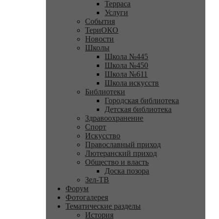
Терраса
Услуги
События
ТериОКО
Новости
Школы
Школа №445
Школа №450
Школа №611
Школа искусств
Библиотеки
Городская библиотека
Детская библиотека
Здравоохранение
Спорт
Искусство
Православный приход
Лютеранский приход
Общество и власть
Доска позора
Зел-ТВ
Форум
Фотогалерея
Тематические разделы
История