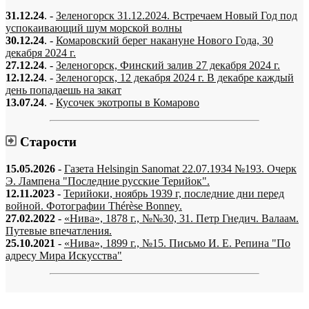
31.12.24
. -
Зеленогорск 31.12.2024. Встречаем Новый Год под
успокаивающий шум морской волны
30.12.24
. -
Комаровский берег накануне Нового Года, 30
декабря 2024 г.
27.12.24
. -
Зеленогорск, Финский залив 27 декабря 2024 г.
12.12.24
. -
Зеленогорск, 12 декабря 2024 г. В декабре каждый
день попадаешь на закат
13.07.24
. -
Кусочек экотропы в Комарово
Старости
15.05.2026
-
Газета Helsingin Sanomat 22.07.1934 №193. Очерк
Э. Лампена "Последние русские Терийок".
12.11.2023
-
Терийоки, ноябрь 1939 г, последние дни перед
войной. Фотографии Thérèse Bonney.
27.02.2022
-
«Нива», 1878 г., №№30, 31. Петр Гнедич. Валаам.
Путевые впечатления.
25.10.2021
-
«Нива», 1899 г., №15. Письмо И. Е. Репина "По
адресу Мира Искусства"
«…когда они спросят нас, что мы делаем, мы ответим: мы вспоминаем.