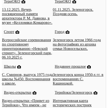
ТериОКО
ТериОКО
13.12.2025. Вечер,
01.11.2025. Зеленогорск.
посвященный памяти
Поздняя осень.
архитектора Р. М. Даянова, в
музее «Келломяки-Комарово».
Спорт
Город
Всероссийские соревнования
Зеленогорск летом 1966 года
по спортивному
на фотографиях из архива
ориентированию «Невский
семьи Новосельских.
спринт». Зеленогорский парк,
06.10.2025 г.
Школы
Недавнее прошлое
С. Смирнов, выпуск 1975 года
Зеленогорск конца 1950-х гг. в
школы №450. Воспоминания
воспоминаниях С.
о школе.
Кашницкой.
Видео-открытки
Терийоки/Зеленогорск
Видео-открытки «Привет из
Интерактивная карта
Терийоки». Что имеем - не
исторических построек