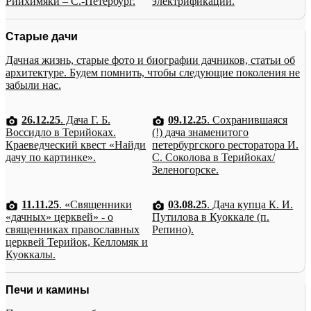
Рийхимяки – С.-Петербург.
электрификации.
Старые дачи
Дачная жизнь, старые фото и биографии дачников, статьи об
архитектуре. Будем помнить, чтобы следующие поколения не
забыли нас.
26.12.25
. Дача Г. Б.
09.12.25
. Сохранившаяся
Воссидло в Терийоках.
(!) дача знаменитого
Краеведческий квест «Найди
петербургского ресторатора И.
дачу по картинке».
С. Соколова в Терийоках/
Зеленогорске.
11.11.25
. «Священники
03.08.25
. Дача купца К. И.
«дачных» церквей» - о
Путилова в Куоккале (п.
священниках православных
Репино).
церквей Терийок, Келломяк и
Куоккалы.
Печи и камины