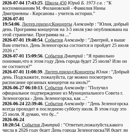
2026-07-04 17:43:25
.
Школа 450
Юрий Б. 1973 г.в.
: "К
воспоминаниям М. Филановской - Фамилия Нины
Дмитриевны - Кирсанова - учитель истории."
2026-07-01
19:54:06
.
Лютер.приход:Концерты
Александр
: "Юлия, добрый
день. Программа концертов на 3-5 июля уже опубликована на
этой страничке. Программа на ..."
2026-07-01 19:48:54
.
События
Александр
: "Дмитрий, я выше
Вам ответил. День Зеленогорска состоится и пройдет 25 июля
2026 г."
2026-07-01 15:09:56
.
События
Дмитрий
: "Я правильно
понимаю,что в этом году День города будет 25 июля? Или он
не состоится?"
2026-07-01 11:08:39
.
Лютер.приход:Концерты
Юлия
: "Добрый
день. Подскажите, пожалуйста, где можно посмотреть
расписание органных концертов на июль?"
2026-06-27 06:10:13
.
События
Александр
: "Получил
официальное подтверждение из Муниципального Совета г.
Зеленогорска - День Зеленогорска, как ..."
2026-06-24 22:39:46
.
События
Александр
: "День Зеленогорска
всегда проходит в последнюю субботу июля. В этом году это
25 июля. Я думаю, что бу..."
2026-06-24
18:20:54
.
События
Дмитрий
: "Ответьте,пожалуйста,какого
числа в 2026 году будет День города Зеленогорска?И будет ли