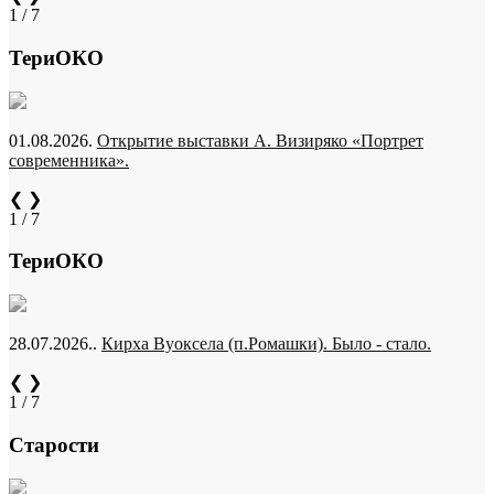
1 / 7
ТериОКО
01.08.2026.
Открытие выставки А. Визиряко «Портрет
современника».
❮
❯
1 / 7
ТериОКО
28.07.2026..
Кирха Вуоксела (п.Ромашки). Было - стало.
❮
❯
1 / 7
Старости