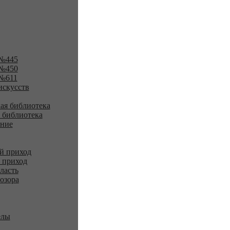
№445
№450
№611
искусств
ая библиотека
 библиотека
ение
й приход
 приход
ласть
озора
елы