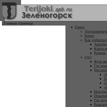
::Главная страница
Город
Достопримеч
Карта
Как добратьс
Автобу
Карта а
Разные
Где?
Куда зв
Где пое
Что поч
«
Т
Э
«
Искупа
Покатат
Где отд
Развлеч