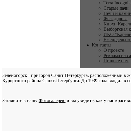
Terra Incognit
Старые дачи
Печи и ками
Жел. дорога
Кирхи Карел
Выборгская к
ИКО "Карели
Еженедельно
Контакты
О проекте
Реклама на с
Пишите нам
Зеленогорск - пригород Санкт-Петербурга, расположенный в ж
Курортного района Санкт-Петербурга. До 1939 года входил в со
Загляните в нашу
Фотогалерею
и вы увидите, как у нас красиво