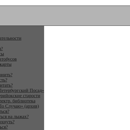
ательности
я?
сы
втобусов
 карты
онить?
сть?
итать?
Петербургский Посад»
ерийокские старости
лектр. библиотека
По Случаю» (архив)
ться?
ься на лыжах?
охнуть?
ься?