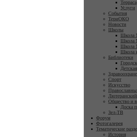
Терраса
Услуги
События
ТериОКО
Новости
Школы
Школа 
Школа 
Школа 
Школа 
Библиотеки
Городск
Детская
Здравоохран
Спорт
Искусство
Православны
Лютеранский
Общество и в
Доска п
Зел-ТВ
Форум
Фотогалерея
Тематические разд
История