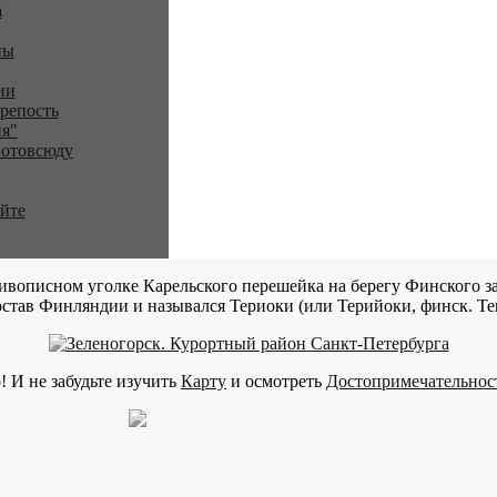
a
ны
ии
репость
я"
 отовсюду
айте
ивописном уголке Карельского перешейка на берегу Финского за
став Финляндии и назывался Териоки (или Терийоки, финск. Teri
! И не забудьте изучить
Карту
и осмотреть
Достопримечательнос