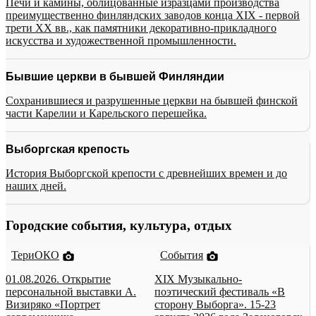
Печи и камины, облицованные изразцами производства
преимущественно финляндских заводов конца XIX - первой
трети XX вв., как памятники декоративно-прикладного
искусства и художественной промышленности.
Бывшие церкви в бывшей Финляндии
Сохранившиеся и разрушенные церкви на бывшей финской
части Карелии и Карельского перешейка.
Выборгская крепость
История Выборгской крепости с древнейших времен и до
наших дней.
Городские события, культура, отдых
ТериОКО
События
01.08.2026. Открытие
XIX Музыкально-
персональной выставки А.
поэтический фестиваль «В
Визиряко «Портрет
сторону Выборга». 15-23