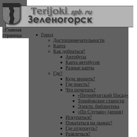
::Главная
Город
страница
Достопримечательности
Карта
Как добраться?
Автобусы
Карта автобусов
Разные карты
Где?
Куда звонить?
Где поесть?
Что почитать?
«Петербургский Посад»
Терийокские старости
Электр. библиотека
«По Случаю» (архив)
Искупаться?
Покататься на лыжах?
Где отдохнуть?
Развлечься?