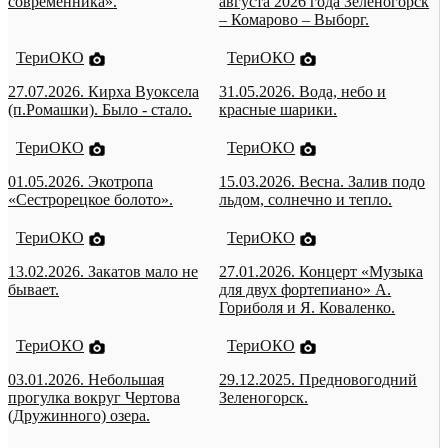
современника».
августа 2026 года Зеленогорск
– Комарово – Выборг.
ТериОКО
ТериОКО
27.07.2026. Кирха Вуоксела
31.05.2026. Вода, небо и
(п.Ромашки). Было - стало.
красные шарики.
ТериОКО
ТериОКО
01.05.2026. Экотропа
15.03.2026. Весна. Залив подо
«Сестрорецкое болото».
льдом, солнечно и тепло.
ТериОКО
ТериОКО
13.02.2026. Закатов мало не
27.01.2026. Концерт «Музыка
бывает.
для двух фортепиано» А.
Гориболя и Я. Коваленко.
ТериОКО
ТериОКО
03.01.2026. Небольшая
29.12.2025. Предновогодний
прогулка вокруг Чертова
Зеленогорск.
(Дружинного) озера.