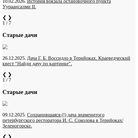
10.02.2026.
История вокзала остановочного пункта
Уураансалми II.
❮
❯
1 / 7
Старые дачи
26.12.2025.
Дача Г. Б. Воссидло в Терийоках. Краеведческий
квест "Найди дачу по картинке".
❮
❯
1 / 7
Старые дачи
09.12.2025.
Сохранившаяся (!) дача знаменитого
петербургского ресторатора И. С. Соколова в Терийоках/
Зеленогорске.
❮
❯