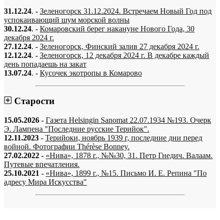
31.12.24
. -
Зеленогорск 31.12.2024. Встречаем Новый Год под
успокаивающий шум морской волны
30.12.24
. -
Комаровский берег накануне Нового Года, 30
декабря 2024 г.
27.12.24
. -
Зеленогорск, Финский залив 27 декабря 2024 г.
12.12.24
. -
Зеленогорск, 12 декабря 2024 г. В декабре каждый
день попадаешь на закат
13.07.24
. -
Кусочек экотропы в Комарово
Старости
15.05.2026
-
Газета Helsingin Sanomat 22.07.1934 №193. Очерк
Э. Лампена "Последние русские Терийок".
12.11.2023
-
Терийоки, ноябрь 1939 г, последние дни перед
войной. Фотографии Thérèse Bonney.
27.02.2022
-
«Нива», 1878 г., №№30, 31. Петр Гнедич. Валаам.
Путевые впечатления.
25.10.2021
-
«Нива», 1899 г., №15. Письмо И. Е. Репина "По
адресу Мира Искусства"
«…когда они спросят нас, что мы делаем, мы ответим: мы вспоминаем.