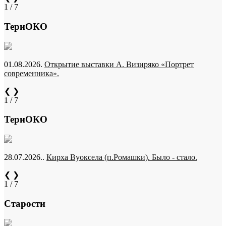
1 / 7
ТериОКО
01.08.2026.
Открытие выставки А. Визиряко «Портрет
современника».
❮
❯
1 / 7
ТериОКО
28.07.2026..
Кирха Вуоксела (п.Ромашки). Было - стало.
❮
❯
1 / 7
Старости