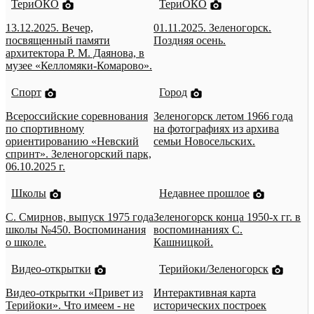
ТериОКО
ТериОКО
13.12.2025. Вечер,
01.11.2025. Зеленогорск.
посвященный памяти
Поздняя осень.
архитектора Р. М. Даянова, в
музее «Келломяки-Комарово».
Спорт
Город
Всероссийские соревнования
Зеленогорск летом 1966 года
по спортивному
на фотографиях из архива
ориентированию «Невский
семьи Новосельских.
спринт». Зеленогорский парк,
06.10.2025 г.
Школы
Недавнее прошлое
С. Смирнов, выпуск 1975 года
Зеленогорск конца 1950-х гг. в
школы №450. Воспоминания
воспоминаниях С.
о школе.
Кашницкой.
Видео-открытки
Терийоки/Зеленогорск
Видео-открытки «Привет из
Интерактивная карта
Терийоки». Что имеем - не
исторических построек