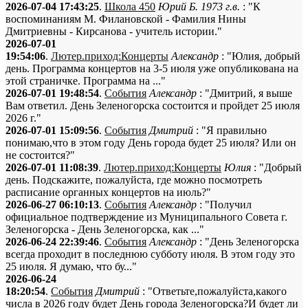
2026-07-04 17:43:25
.
Школа 450
Юрий Б. 1973 г.в.
: "К
воспоминаниям М. Филановской - Фамилия Нины
Дмитриевны - Кирсанова - учитель истории."
2026-07-01
19:54:06
.
Лютер.приход:Концерты
Александр
: "Юлия, добрый
день. Программа концертов на 3-5 июля уже опубликована на
этой страничке. Программа на ..."
2026-07-01 19:48:54
.
События
Александр
: "Дмитрий, я выше
Вам ответил. День Зеленогорска состоится и пройдет 25 июля
2026 г."
2026-07-01 15:09:56
.
События
Дмитрий
: "Я правильно
понимаю,что в этом году День города будет 25 июля? Или он
не состоится?"
2026-07-01 11:08:39
.
Лютер.приход:Концерты
Юлия
: "Добрый
день. Подскажите, пожалуйста, где можно посмотреть
расписание органных концертов на июль?"
2026-06-27 06:10:13
.
События
Александр
: "Получил
официальное подтверждение из Муниципального Совета г.
Зеленогорска - День Зеленогорска, как ..."
2026-06-24 22:39:46
.
События
Александр
: "День Зеленогорска
всегда проходит в последнюю субботу июля. В этом году это
25 июля. Я думаю, что бу..."
2026-06-24
18:20:54
.
События
Дмитрий
: "Ответьте,пожалуйста,какого
числа в 2026 году будет День города Зеленогорска?И будет ли