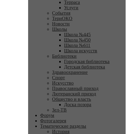
Терраса
Услуги
События
ТериОКО
Новости
Школы
Школа №445
Школа №450
Школа №611
Школа искусств
Библиотеки
Городская библиотека
Детская библиотека
Здравоохранение
Спорт
Искусство
Православный приход
Лютеранский приход
Общество и власть
Доска позора
Зел-ТВ
Форум
Фотогалерея
Тематические разделы
История