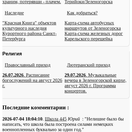
храним, потерявши - плачем.
Терийоки/Зеленогорска
Наследие
Как добраться?
"Красная Книга" объектов
Карта-схема автобусных
культурного наследия
маршрутов от Зеленогорска
Курортного района Санкт-
Карта-схема железных дорог
Петербурга
Карельского перешейка
Религия
Православный приход
Лютеранский приход
26.07.2026
. Расписание
29.07.2026
. Музыкальные
богослужений на август 2026
вечера в Зеленогорской кирхе,
г.
август 2026 г. Программа
концертов.
Последние комментарии :
2026-07-04 18:04:10
.
Школа 445
Юрий
: "Нелишне было бы
написать, что школа была построена силами немецких
военнопленных буквально за один год."