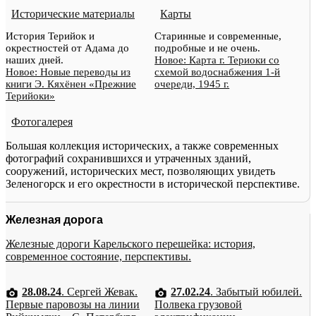
Исторические материалы
Карты
История Терийок и
Старинные и современные,
окрестностей от Адама до
подробные и не очень.
наших дней.
Новое: Карта г. Териоки со
Новое: Новые переводы из
схемой водоснабжения 1-й
книги Э. Кяхёнен «Прежние
очереди, 1945 г.
Терийоки»
Фотогалерея
Большая коллекция исторических, а также современных
фотографий сохранившихся и утраченных зданий,
сооружений, исторических мест, позволяющих увидеть
Зеленогорск и его окрестности в исторической перспективе.
Железная дорога
Железные дороги Карельского перешейка: история,
современное состояние, перспективы.
28.08.24
. Сергей Жевак.
27.02.24
. Забытый юбилей.
Первые паровозы на линии
Полвека грузовой