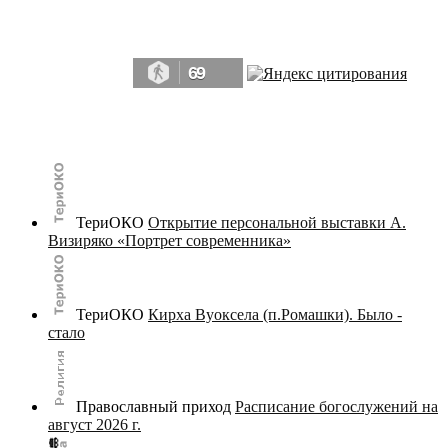
Да, мы память человечества, и поэтому мы в конце концов непременно
победим.» ― Рэй Брэдбери, 451° по Фаренгейту
69
© terijoki.spb.ru | terijoki.org 2000-2026 Использование материалов сайта в коммерческих целях без
письменного разрешения
администрации сайта
не допускается.
ТериОКО
Открытие персональной выставки А.
Визиряко «Портрет современника»
ТериОКО
Кирха Вуоксела (п.Ромашки). Было -
стало
Православный приход
Расписание богослужений на
август 2026 г.