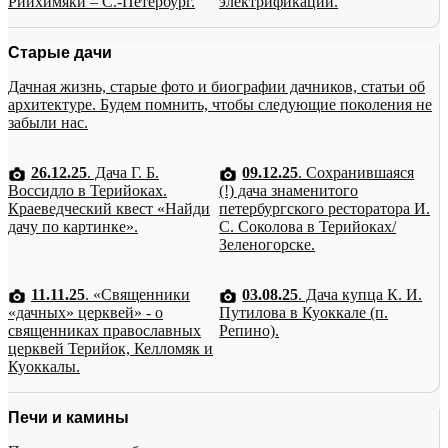
Рийхимяки – С.-Петербург.
электрификации.
Старые дачи
Дачная жизнь, старые фото и биографии дачников, статьи об
архитектуре. Будем помнить, чтобы следующие поколения не
забыли нас.
26.12.25
. Дача Г. Б.
09.12.25
. Сохранившаяся
Воссидло в Терийоках.
(!) дача знаменитого
Краеведческий квест «Найди
петербургского ресторатора И.
дачу по картинке».
С. Соколова в Терийоках/
Зеленогорске.
11.11.25
. «Священники
03.08.25
. Дача купца К. И.
«дачных» церквей» - о
Путилова в Куоккале (п.
священниках православных
Репино).
церквей Терийок, Келломяк и
Куоккалы.
Печи и камины