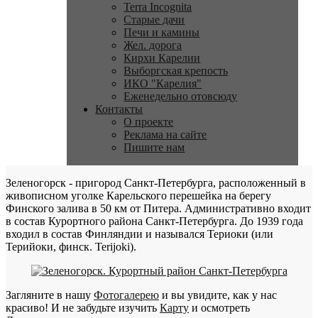
Terra Incognita
Старые дачи
Печи и камины
Жел. дорога
Кирхи Карелии
Выборгская крепость
ИКО "Карелия"
Еженедельно отовсюду
Контакты
О проекте
Реклама на сайте
Пишите нам
Зеленогорск - пригород Санкт-Петербурга, расположенный в
живописном уголке Карельского перешейка на берегу
Финского залива в 50 км от Питера. Административно входит
в состав Курортного района Санкт-Петербурга. До 1939 года
входил в состав Финляндии и назывался Териоки (или
Терийоки, финск. Terijoki).
Загляните в нашу
Фотогалерею
и вы увидите, как у нас
красиво! И не забудьте изучить
Карту
и осмотреть