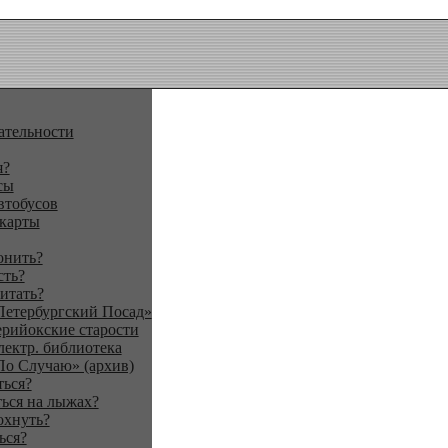
ательности
я?
сы
втобусов
 карты
онить?
сть?
итать?
Петербургский Посад»
ерийокские старости
лектр. библиотека
По Случаю» (архив)
ться?
ься на лыжах?
охнуть?
ься?