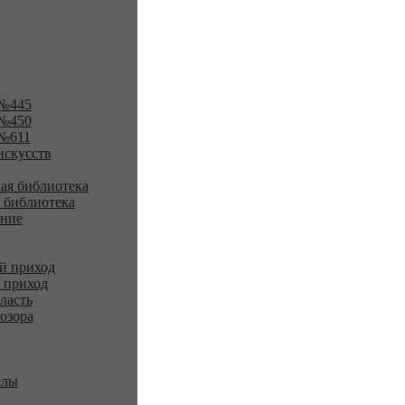
№445
№450
№611
искусств
ая библиотека
 библиотека
ение
й приход
 приход
ласть
озора
елы