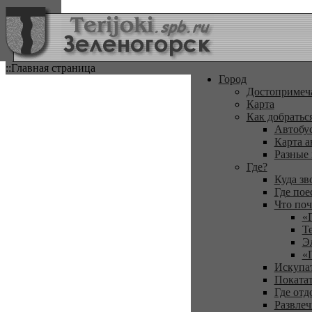
::Главная страница
Город
Достопримеч
Карта
Как добратьс
Автобу
Карта а
Разные
Где?
Куда зв
Где пое
Что поч
«
Т
Э
«
Искупа
Покатат
Где отд
Развлеч