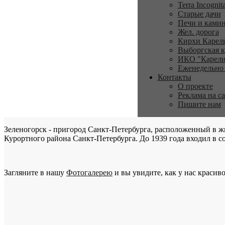
Terra Incognit
Старые дачи
Печи и ками
Жел. дорога
Кирхи Карел
Выборгская к
ИКО "Карели
Еженедельно
Контакты
О проекте
Реклама на с
Пишите нам
Зеленогорск - пригород Санкт-Петербурга, расположенный в ж
Курортного района Санкт-Петербурга. До 1939 года входил в со
Загляните в нашу
Фотогалерею
и вы увидите, как у нас красиво