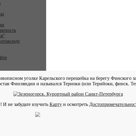
a
ны
ии
репость
я"
 отовсюду
айте
ивописном уголке Карельского перешейка на берегу Финского за
став Финляндии и назывался Териоки (или Терийоки, финск. Teri
! И не забудьте изучить
Карту
и осмотреть
Достопримечательнос