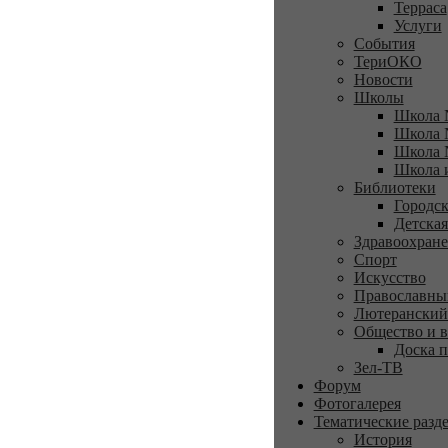
Терраса
Услуги
События
ТериОКО
Новости
Школы
Школа 
Школа 
Школа 
Школа 
Библиотеки
Городск
Детская
Здравоохран
Спорт
Искусство
Православны
Лютеранский
Общество и в
Доска п
Зел-ТВ
Форум
Фотогалерея
Тематические разд
История