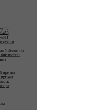
№445
№450
№611
искусств
ая библиотека
 библиотека
ение
й приход
 приход
ласть
озора
елы