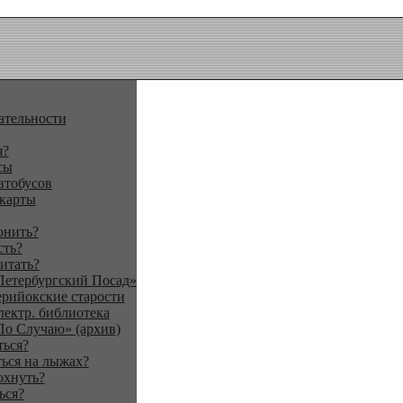
ательности
я?
сы
втобусов
 карты
онить?
сть?
итать?
Петербургский Посад»
ерийокские старости
лектр. библиотека
По Случаю» (архив)
ться?
ься на лыжах?
охнуть?
ься?