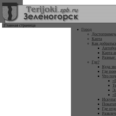
::Главная страница
Город
Достопримеч
Карта
Как добратьс
Автобу
Карта а
Разные
Где?
Куда зв
Где пое
Что поч
«
Т
Э
«
Искупа
Покатат
Где отд
Развлеч