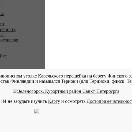
a
ны
ии
репость
я"
 отовсюду
айте
ивописном уголке Карельского перешейка на берегу Финского за
став Финляндии и назывался Териоки (или Терийоки, финск. Teri
! И не забудьте изучить
Карту
и осмотреть
Достопримечательнос