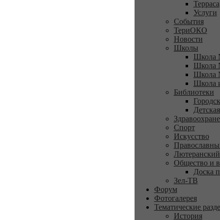
Терраса
Услуги
События
ТериОКО
Новости
Школы
Школа 
Школа 
Школа 
Школа 
Библиотеки
Городск
Детская
Здравоохран
Спорт
Искусство
Православны
Лютеранский
Общество и в
Доска п
Зел-ТВ
Форум
Фотогалерея
Тематические разд
История