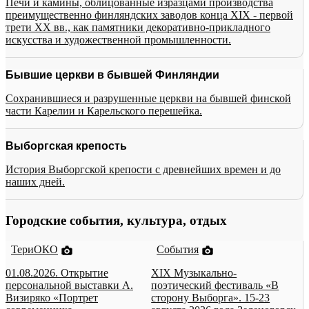
Печи и камины, облицованные изразцами производства
преимущественно финляндских заводов конца XIX - первой
трети XX вв., как памятники декоративно-прикладного
искусства и художественной промышленности.
Бывшие церкви в бывшей Финляндии
Сохранившиеся и разрушенные церкви на бывшей финской
части Карелии и Карельского перешейка.
Выборгская крепость
История Выборгской крепости с древнейших времен и до
наших дней.
Городские события, культура, отдых
ТериОКО
События
01.08.2026. Открытие
XIX Музыкально-
персональной выставки А.
поэтический фестиваль «В
Визиряко «Портрет
сторону Выборга». 15-23