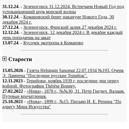
31.12.24
. -
Зеленогорск 31.12.2024. Встречаем Новый Год под
успокаивающий шум морской волны
30.12.24
. -
Комаровский берег накануне Нового Года, 30
декабря 2024 г.
27.12.24
. -
Зеленогорск, Финский залив 27 декабря 2024 г.
12.12.24
. -
Зеленогорск, 12 декабря 2024 г. В декабре каждый
день попадаешь на закат
13.07.24
. -
Кусочек экотропы в Комарово
Старости
15.05.2026
-
Газета Helsingin Sanomat 22.07.1934 №193. Очерк
Э. Лампена "Последние русские Терийок".
12.11.2023
-
Терийоки, ноябрь 1939 г, последние дни перед
войной. Фотографии Thérèse Bonney.
27.02.2022
-
«Нива», 1878 г., №№30, 31. Петр Гнедич. Валаам.
Путевые впечатления.
25.10.2021
-
«Нива», 1899 г., №15. Письмо И. Е. Репина "По
адресу Мира Искусства"
«…когда они спросят нас, что мы делаем, мы ответим: мы вспоминаем.