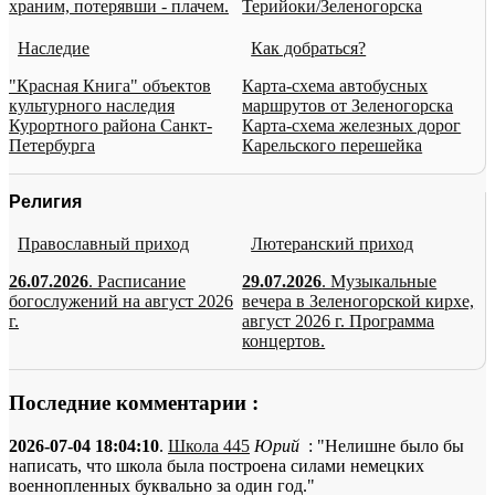
храним, потерявши - плачем.
Терийоки/Зеленогорска
Наследие
Как добраться?
"Красная Книга" объектов
Карта-схема автобусных
культурного наследия
маршрутов от Зеленогорска
Курортного района Санкт-
Карта-схема железных дорог
Петербурга
Карельского перешейка
Религия
Православный приход
Лютеранский приход
26.07.2026
. Расписание
29.07.2026
. Музыкальные
богослужений на август 2026
вечера в Зеленогорской кирхе,
г.
август 2026 г. Программа
концертов.
Последние комментарии :
2026-07-04 18:04:10
.
Школа 445
Юрий
: "Нелишне было бы
написать, что школа была построена силами немецких
военнопленных буквально за один год."