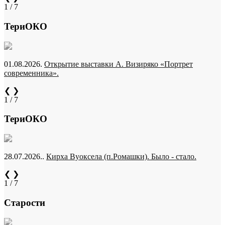
1 / 7
ТериОКО
01.08.2026.
Открытие выставки А. Визиряко «Портрет
современника».
❮
❯
1 / 7
ТериОКО
28.07.2026..
Кирха Вуоксела (п.Ромашки). Было - стало.
❮
❯
1 / 7
Старости