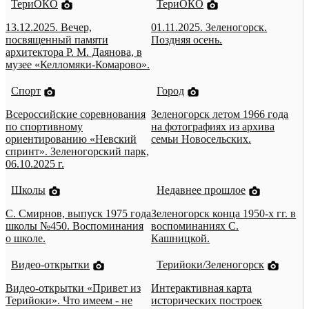
ТериОКО
ТериОКО
13.12.2025. Вечер,
01.11.2025. Зеленогорск.
посвященный памяти
Поздняя осень.
архитектора Р. М. Даянова, в
музее «Келломяки-Комарово».
Спорт
Город
Всероссийские соревнования
Зеленогорск летом 1966 года
по спортивному
на фотографиях из архива
ориентированию «Невский
семьи Новосельских.
спринт». Зеленогорский парк,
06.10.2025 г.
Школы
Недавнее прошлое
С. Смирнов, выпуск 1975 года
Зеленогорск конца 1950-х гг. в
школы №450. Воспоминания
воспоминаниях С.
о школе.
Кашницкой.
Видео-открытки
Терийоки/Зеленогорск
Видео-открытки «Привет из
Интерактивная карта
Терийоки». Что имеем - не
исторических построек