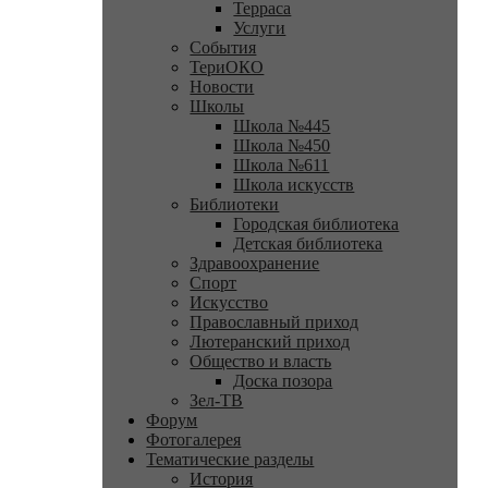
Терраса
Услуги
События
ТериОКО
Новости
Школы
Школа №445
Школа №450
Школа №611
Школа искусств
Библиотеки
Городская библиотека
Детская библиотека
Здравоохранение
Спорт
Искусство
Православный приход
Лютеранский приход
Общество и власть
Доска позора
Зел-ТВ
Форум
Фотогалерея
Тематические разделы
История