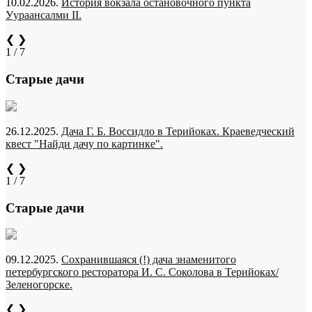
10.02.2026.
История вокзала остановочного пункта
Уураансалми II.
❮
❯
1 / 7
Старые дачи
26.12.2025.
Дача Г. Б. Воссидло в Терийоках. Краеведческий
квест "Найди дачу по картинке".
❮
❯
1 / 7
Старые дачи
09.12.2025.
Сохранившаяся (!) дача знаменитого
петербургского ресторатора И. С. Соколова в Терийоках/
Зеленогорске.
❮
❯