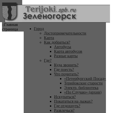
::Главная
Город
страница
Достопримечательности
Карта
Как добраться?
Автобусы
Карта автобусов
Разные карты
Где?
Куда звонить?
Где поесть?
Что почитать?
«Петербургский Посад»
Терийокские старости
Электр. библиотека
«По Случаю» (архив)
Искупаться?
Покататься на лыжах?
Где отдохнуть?
Развлечься?