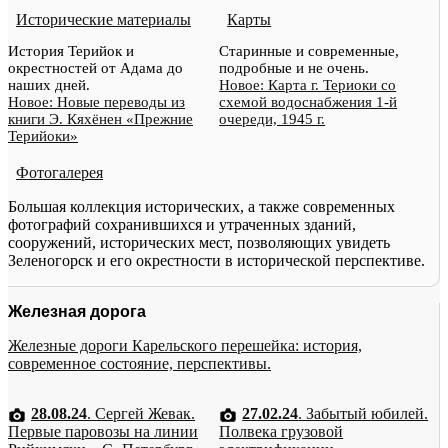
Исторические материалы
Карты
История Терийок и
Старинные и современные,
окрестностей от Адама до
подробные и не очень.
наших дней.
Новое: Карта г. Териоки со
Новое: Новые переводы из
схемой водоснабжения 1-й
книги Э. Кяхёнен «Прежние
очереди, 1945 г.
Терийоки»
Фотогалерея
Большая коллекция исторических, а также современных
фотографий сохранившихся и утраченных зданий,
сооружений, исторических мест, позволяющих увидеть
Зеленогорск и его окрестности в исторической перспективе.
Железная дорога
Железные дороги Карельского перешейка: история,
современное состояние, перспективы.
28.08.24
. Сергей Жевак.
27.02.24
. Забытый юбилей.
Первые паровозы на линии
Полвека грузовой