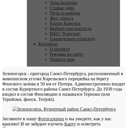
Terra Incognita
Старые дачи
Печи и камины
Жел. дорога
Кирхи Карелии
Выборгская крепость
ИКО "Карелия"
Еженедельно отовсюду
Контакты
О проекте
Реклама на сайте
Пишите нам
Зеленогорск - пригород Санкт-Петербурга, расположенный в
живописном уголке Карельского перешейка на берегу
Финского залива в 50 км от Питера. Административно входит
в состав Курортного района Санкт-Петербурга. До 1939 года
входил в состав Финляндии и назывался Териоки (или
Терийоки, финск. Terijoki).
Загляните в нашу
Фотогалерею
и вы увидите, как у нас
красиво! И не забудьте изучить
Карту
и осмотреть