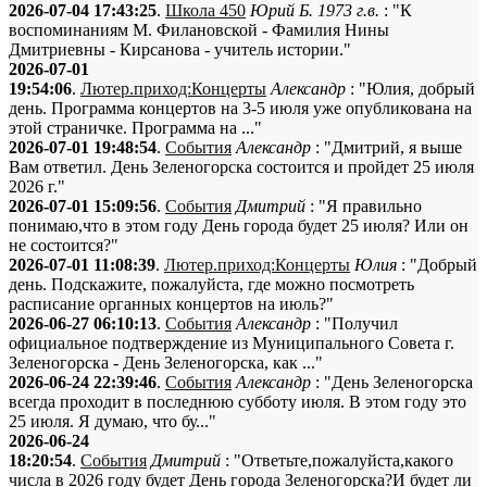
2026-07-04 17:43:25
.
Школа 450
Юрий Б. 1973 г.в.
: "К
воспоминаниям М. Филановской - Фамилия Нины
Дмитриевны - Кирсанова - учитель истории."
2026-07-01
19:54:06
.
Лютер.приход:Концерты
Александр
: "Юлия, добрый
день. Программа концертов на 3-5 июля уже опубликована на
этой страничке. Программа на ..."
2026-07-01 19:48:54
.
События
Александр
: "Дмитрий, я выше
Вам ответил. День Зеленогорска состоится и пройдет 25 июля
2026 г."
2026-07-01 15:09:56
.
События
Дмитрий
: "Я правильно
понимаю,что в этом году День города будет 25 июля? Или он
не состоится?"
2026-07-01 11:08:39
.
Лютер.приход:Концерты
Юлия
: "Добрый
день. Подскажите, пожалуйста, где можно посмотреть
расписание органных концертов на июль?"
2026-06-27 06:10:13
.
События
Александр
: "Получил
официальное подтверждение из Муниципального Совета г.
Зеленогорска - День Зеленогорска, как ..."
2026-06-24 22:39:46
.
События
Александр
: "День Зеленогорска
всегда проходит в последнюю субботу июля. В этом году это
25 июля. Я думаю, что бу..."
2026-06-24
18:20:54
.
События
Дмитрий
: "Ответьте,пожалуйста,какого
числа в 2026 году будет День города Зеленогорска?И будет ли