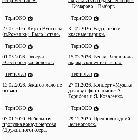
современника».
августа 2026 года Зеленогорск
– Комарово – Выборг.
ТериОКО
ТериОКО
27.07.2026. Кирха Вуоксела
31.05.2026. Вода, небо и
(п.Ромашки). Было - стало.
красные шарики.
ТериОКО
ТериОКО
01.05.2026. Экотропа
15.03.2026. Весна. Залив подо
«Сестрорецкое болото».
льдом, солнечно и тепло.
ТериОКО
ТериОКО
13.02.2026. Закатов мало не
27.01.2026. Концерт «Музыка
бывает.
для двух фортепиано» А.
Гориболя и Я. Коваленко.
ТериОКО
ТериОКО
03.01.2026. Небольшая
29.12.2025. Предновогодний
прогулка вокруг Чертова
Зеленогорск.
(Дружинного) озера.