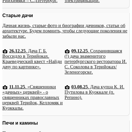
Рийхимяки – С.-Петербург.
электрификации.
Старые дачи
Дачная жизнь, старые фото и биографии дачников, статьи об
архитектуре. Будем помнить, чтобы следующие поколения не
забыли нас.
26.12.25
. Дача Г. Б.
09.12.25
. Сохранившаяся
Воссидло в Терийоках.
(!) дача знаменитого
Краеведческий квест «Найди
петербургского ресторатора И.
дачу по картинке».
С. Соколова в Терийоках/
Зеленогорске.
11.11.25
. «Священники
03.08.25
. Дача купца К. И.
«дачных» церквей» - о
Путилова в Куоккале (п.
священниках православных
Репино).
церквей Терийок, Келломяк и
Куоккалы.
Печи и камины