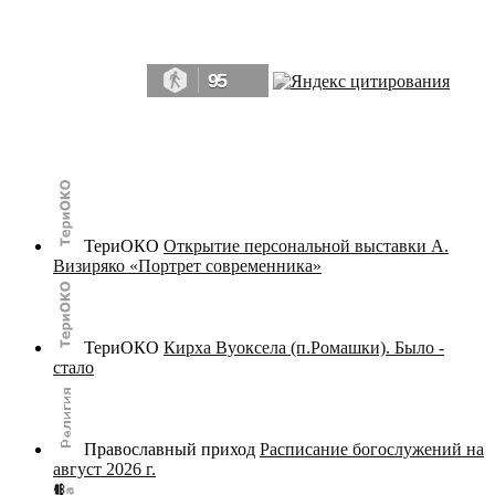
Да, мы память человечества, и поэтому мы в конце концов непременно
победим.» ― Рэй Брэдбери, 451° по Фаренгейту
95
© terijoki.spb.ru | terijoki.org 2000-2026 Использование материалов сайта в коммерческих целях без
письменного разрешения
администрации сайта
не допускается.
ТериОКО
Открытие персональной выставки А.
Визиряко «Портрет современника»
ТериОКО
Кирха Вуоксела (п.Ромашки). Было -
стало
Православный приход
Расписание богослужений на
август 2026 г.